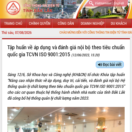
|
Vietnamese
English
TRANG CHỦ
CHÍNH QUYỀN
CÔNG DÂN
DOANH NGHIỆP
DU KHÁCH
Thứ sáu, 07/08/2026
CHÀO MỪNG ĐẾN VỚI CỔNG THÔNG TIN ĐIỆN TỬ TỈNH ĐẮK LẮK
GIỚI THIỆU
Tập huấn về áp dụng và đánh giá nội bộ theo tiêu chuẩn
quốc gia TCVN ISO 9001:2015
(12/06/2023, 15:20)
LÃNH ĐẠO UBND TỈNH
Đọc bài viết
TIN TỨC SỰ KIỆN
Sáng 12/6, Sở Khoa học và Công nghệ (KH&CN) tổ chức Khóa tập huấn
SỞ, BAN, NGÀNH
“Nâng cao nhận thức về áp dụng, duy trì, cải tiến, và đánh giá nội bộ Hệ
thống quản lý chất lượng theo tiêu chuẩn quốc gia TCVN ISO 9001:2015”
UBND CÁC XÃ, PHƯỜNG
cho các cơ quan thuộc hệ thống hành chính nhà nước của tỉnh Đắk Lắk
đã công bố hệ thống quản lý chất lượng năm 2023.
THÔNG TIN CHỈ ĐẠO ĐIỀU HÀNH
HỆ THỐNG VĂN BẢN
VĂN BẢN HĐND TỈNH