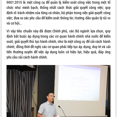
9001:2015 là một công cụ để quản lý, kiểm soát công việc trong một tổ
Tất cả:
66036167
chức như: minh bạch, thống nhất cách thức giải quyết công việc; quy
định rõ trách nhiệm của từng cá nhân, bộ phận trong việc giải quyết công
việc; đưa ra các yêu cầu để kiểm soát thông tin; Hướng dẫn quản lý rủi ro
và cơ hội...
Vì vậy tiêu chuẩn này đã được Chính phủ, các Bộ ngành lựa chọn, quy
định bắt buộc áp dụng trong các cơ quan hành chính nhà nước để kiểm
soát, giải quyết thủ tục hành chính, như là một công cụ để cải cách hành
chính; đồng thời đề nghị các cơ quan phải tiếp tục áp dụng, duy trì và cải
tiến thường xuyên để việc áp dụng luôn có hiệu lực, hiệu quả, đáp ứng
yêu cầu cải cách hành chính.