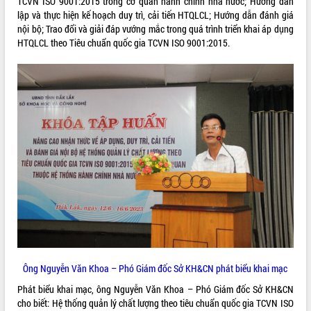
TCVN ISO 9001:2015 trong cơ quan hành chính nhà nước; Hướng dẫn
lập và thực hiện kế hoạch duy trì, cải tiến HTQLCL; Hướng dẫn đánh giá
VIDEO
nội bộ; Trao đổi và giải đáp vướng mắc trong quá trình triển khai áp dụng
HTQLCL theo Tiêu chuẩn quốc gia TCVN ISO 9001:2015.
Không có file video nào để phát.
ALBUM ẢNH
LIÊN KẾT WEB
Ông Nguyễn Văn Khoa – Phó Giám đốc Sở KH&CN phát biểu khai mạc
THỐNG KÊ TRUY CẬP
Phát biểu khai mạc, ông Nguyễn Văn Khoa – Phó Giám đốc Sở KH&CN
cho biết: Hệ thống quản lý chất lượng theo tiêu chuẩn quốc gia TCVN ISO
Hôm nay:
23427