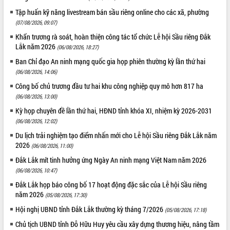
Tập huấn kỹ năng livestream bán sầu riêng online cho các xã, phường
(07/08/2026, 09:07)
Khẩn trương rà soát, hoàn thiện công tác tổ chức Lễ hội Sầu riêng Đắk
Lắk năm 2026
(06/08/2026, 18:27)
Ban Chỉ đạo An ninh mạng quốc gia họp phiên thường kỳ lần thứ hai
(06/08/2026, 14:06)
Công bố chủ trương đầu tư hai khu công nghiệp quy mô hơn 817 ha
(06/08/2026, 13:00)
Kỳ họp chuyên đề lần thứ hai, HĐND tỉnh khóa XI, nhiệm kỳ 2026-2031
(06/08/2026, 12:02)
Du lịch trải nghiệm tạo điểm nhấn mới cho Lễ hội Sầu riêng Đắk Lắk năm
2026
(06/08/2026, 11:00)
Đắk Lắk mít tinh hưởng ứng Ngày An ninh mạng Việt Nam năm 2026
(06/08/2026, 10:47)
Đắk Lắk họp báo công bố 17 hoạt động đặc sắc của Lễ hội Sầu riêng
năm 2026
(05/08/2026, 17:30)
Hội nghị UBND tỉnh Đắk Lắk thường kỳ tháng 7/2026
(05/08/2026, 17:18)
Chủ tịch UBND tỉnh Đỗ Hữu Huy yêu cầu xây dựng thương hiệu, nâng tầm