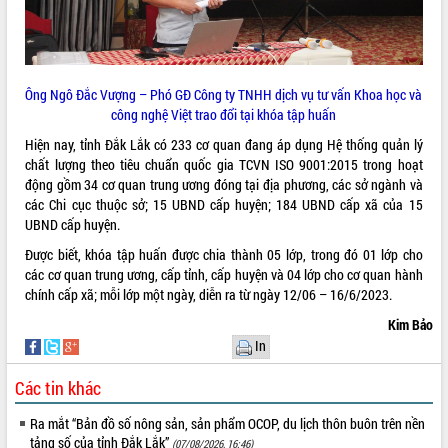
Ông Ngô Đắc Vượng – Phó GĐ Công ty TNHH dịch vụ tư vấn Khoa học và
công nghệ Việt
trao đổi tại khóa
tập huấn
Hiện nay, tỉnh Đắk Lắk có 233 cơ quan đang áp dụng Hệ thống quản lý
chất lượng theo tiêu chuẩn quốc gia TCVN ISO 9001:2015 trong hoạt
động gồm 34 cơ quan trung ương đóng tại địa phương, các sở ngành và
các Chi cục thuộc sở; 15 UBND cấp huyện; 184 UBND cấp xã của 15
UBND cấp huyện.
Được biết, khóa tập huấn được chia thành 05 lớp, trong đó 01 lớp cho
các cơ quan trung ương, cấp tỉnh, cấp huyện và 04 lớp cho cơ quan hành
chính cấp xã; mỗi lớp một ngày, diễn ra từ ngày 12/06 – 16/6/2023.
Kim Bảo
In
Các tin khác
Ra mắt “Bản đồ số nông sản, sản phẩm OCOP, du lịch thôn buôn trên nền
tảng số của tỉnh Đắk Lắk”
(07/08/2026, 16:46)