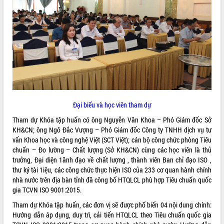
ĐIỂM TIN VĂN BẢN
QUY HOẠCH - KẾ HOẠCH
Đại biểu và học viên tham dự
Tham dự Khóa tập huấn có ông Nguyễn Văn Khoa – Phó Giám đốc Sở
KH&CN; ông Ngô Đắc Vượng – Phó Giám đốc Công ty TNHH dịch vụ tư
vấn Khoa học và công nghệ Việt (SCT Việt); cán bộ công chức phòng Tiêu
chuẩn – Đo lường – Chất lượng (Sở KH&CN) cùng các học viên là thủ
trưởng, Đại diện 1ãnh đạo về chất lượng , thành viên Ban chỉ đạo ISO ,
thư ký tài 1iệu, các công chức thực hiện ISO của 233 cơ quan hành chính
nhà nước trên địa bàn tỉnh đã công bố HTQLCL phù hợp Tiêu chuẩn quốc
gia TCVN ISO 9001:2015.
Tham dự Khóa tập huấn, các đơn vị sẽ được phổ biến 04 nội dung chính:
Hướng dẫn áp dụng, duy trì, cải tiến HTQLCL theo Tiêu chuẩn quốc gia