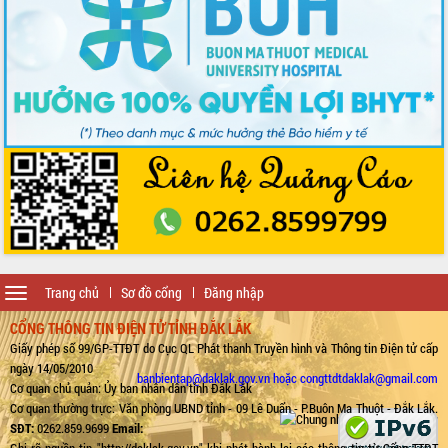
Toggle
Trang chủ
Sơ đồ cổng
Đăng nhập
navigation
CỔNG THÔNG TIN ĐIỆN TỬ TỈNH ĐẮK LẮK
Giấy phép số 99/GP-TTĐT do Cục QL Phát thanh Truyền hình và Thông tin Điện tử cấp
ngày 14/05/2010
banbientap@daklak.gov.vn hoặc congttdtdaklak@gmail.com
Cơ quan chủ quản: Ủy ban nhân dân tỉnh Đắk Lắk
Cơ quan thường trực: Văn phòng UBND tỉnh - 09 Lê Duẩn - P.Buôn Ma Thuột - Đắk Lắk.
SĐT:
0262.859.9699
Email:
Ghi rõ nguồn tin "http://daklak.gov.vn" khi phát hành lại các thông tin từ Cổng TTĐT