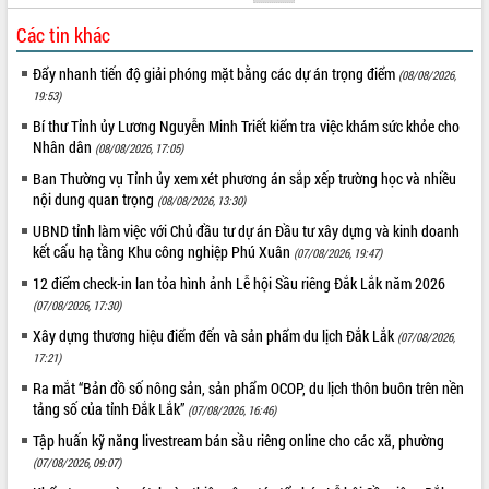
Các tin khác
Đẩy nhanh tiến độ giải phóng mặt bằng các dự án trọng điểm
(08/08/2026,
19:53)
Bí thư Tỉnh ủy Lương Nguyễn Minh Triết kiểm tra việc khám sức khỏe cho
Nhân dân
(08/08/2026, 17:05)
Ban Thường vụ Tỉnh ủy xem xét phương án sắp xếp trường học và nhiều
nội dung quan trọng
(08/08/2026, 13:30)
UBND tỉnh làm việc với Chủ đầu tư dự án Đầu tư xây dựng và kinh doanh
kết cấu hạ tầng Khu công nghiệp Phú Xuân
(07/08/2026, 19:47)
12 điểm check-in lan tỏa hình ảnh Lễ hội Sầu riêng Đắk Lắk năm 2026
(07/08/2026, 17:30)
Xây dựng thương hiệu điểm đến và sản phẩm du lịch Đắk Lắk
(07/08/2026,
17:21)
Ra mắt “Bản đồ số nông sản, sản phẩm OCOP, du lịch thôn buôn trên nền
tảng số của tỉnh Đắk Lắk”
(07/08/2026, 16:46)
Tập huấn kỹ năng livestream bán sầu riêng online cho các xã, phường
(07/08/2026, 09:07)