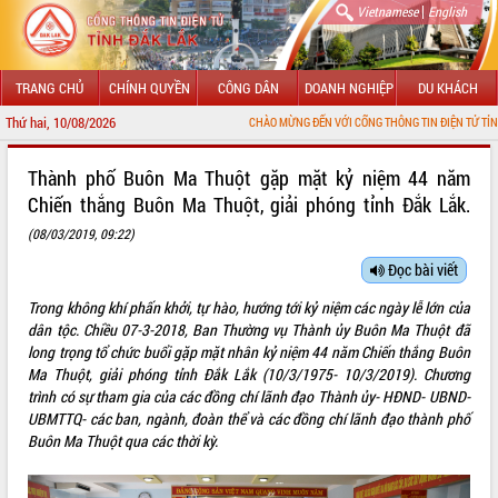
|
Vietnamese
English
TRANG CHỦ
CHÍNH QUYỀN
CÔNG DÂN
DOANH NGHIỆP
DU KHÁCH
Thứ hai, 10/08/2026
CHÀO MỪNG ĐẾN VỚI CỔNG THÔNG TIN ĐIỆN TỬ TỈNH ĐẮK LẮK
GIỚI THIỆU
Thành phố Buôn Ma Thuột gặp mặt kỷ niệm 44 năm
Chiến thắng Buôn Ma Thuột, giải phóng tỉnh Đắk Lắk.
LÃNH ĐẠO UBND TỈNH
(08/03/2019, 09:22)
TIN TỨC SỰ KIỆN
Đọc bài viết
SỞ, BAN, NGÀNH
Trong không khí phấn khởi, tự hào, hướng tới kỷ niệm các ngày lễ lớn của
dân tộc. Chiều 07-3-2018, Ban Thường vụ Thành ủy Buôn Ma Thuột đã
UBND CÁC XÃ, PHƯỜNG
long trọng tổ chức buổi gặp mặt nhân kỷ niệm 44 năm Chiến thắng Buôn
Ma Thuột, giải phóng tỉnh Đắk Lắk (10/3/1975- 10/3/2019). Chương
THÔNG TIN CHỈ ĐẠO ĐIỀU HÀNH
trình có sự tham gia của các đồng chí lãnh đạo Thành ủy- HĐND- UBND-
UBMTTQ- các ban, ngành, đoàn thể và các đồng chí lãnh đạo thành phố
HỆ THỐNG VĂN BẢN
Buôn Ma Thuột qua các thời kỳ.
VĂN BẢN HĐND TỈNH