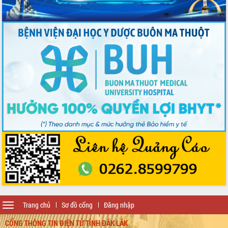
Toggle
Trang chủ
Sơ đồ cổng
Đăng nhập
navigation
CỔNG THÔNG TIN ĐIỆN TỬ TỈNH ĐẮK LẮK