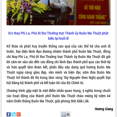
Đ/c Nay Phi La, Phó Bí thư Thường trực Thành ủy Buôn Ma Thuột phát
biểu tại buổi lễ
Kế thừa và phát huy truyền thống cao quý của các thế hệ cha anh đi
trước, Đại diện lãnh đạo đương nhiệm thành phố Buôn Ma Thuột, đồng
chí Nay Phi La, Phó Bí thư Thường trực Thành ủy Buôn Ma Thuột đã gửi
lời cảm ơn sâu sắc đến các đồng chí lãnh đạo thành phố qua các thời kỳ
và hứa quyết tâm đoàn kết, phấn đấu xây dựng quê hương Buôn Ma
Thuột ngày càng giàu đẹp, văn minh và hiện đại, sớm đưa Buôn Ma
Thuột trở thành đô thị trung tâm vùng Tây Nguyên theo Nghị quyết Đại
hội Đảng bộ thành phố và kết luận 60 của Bộ Chính trị.
Chương trình gặp mặt là một điểm nhấn quan trọng, ý nghĩa trong chuỗi
các hoạt động của thành phố Buôn Ma Thuột chào mừng kỷ niệm 44
năm Chiến thắng Buôn Ma Thuột, giải phóng tỉnh Đắk Lắk.
Hương Giang
In