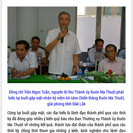
VIDEO
Không có file video nào để phát.
ALBUM ẢNH
LIÊN KẾT WEB
Đồng chí Trần Ngọc Tuấn, nguyên Bí thư Thành ủy Buôn Ma Thuột phát
biểu tại buổi gặp mặt nhân kỷ niệm 44 năm Chiến thắng Buôn Ma Thuột,
giải phóng tỉnh Đắk Lắk
Cũng tại buổi gặp mặt, các đại biểu là lãnh đạo thành phố qua các thời
kỳ đã đóng góp nhiều ý kiến quý báu cho Ban Thường vụ Thành ủy Buôn
THỐNG KÊ TRUY CẬP
Ma Thuột về những kết quả, thành tựu đạt được của thành phố qua các
Hôm nay:
10738
thời kỳ. Đồng thời tham gia những ý kiến, kinh nghiệm cho lãnh đạo