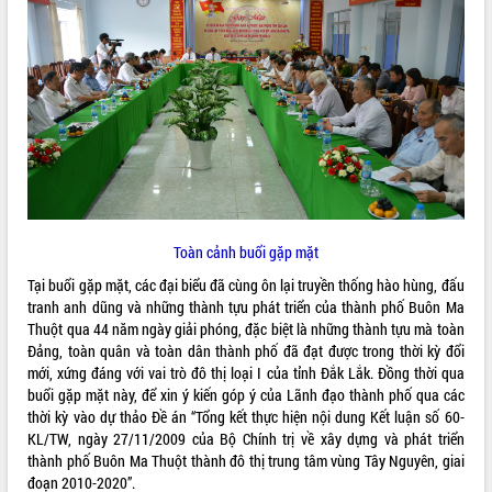
ĐIỂM TIN VĂN BẢN
QUY HOẠCH - KẾ HOẠCH
Toàn cảnh buổi gặp mặt
Tại buổi gặp mặt, các đại biểu đã cùng ôn lại truyền thống hào hùng, đấu
tranh anh dũng và những thành tựu phát triển của thành phố Buôn Ma
Thuột qua 44 năm ngày giải phóng, đặc biệt là những thành tựu mà toàn
Đảng, toàn quân và toàn dân thành phố đã đạt được trong thời kỳ đổi
mới, xứng đáng với vai trò đô thị loại I của tỉnh Đắk Lắk. Đồng thời qua
buổi gặp mặt này, để xin ý kiến góp ý của Lãnh đạo thành phố qua các
thời kỳ vào dự thảo Đề án “Tổng kết thực hiện nội dung Kết luận số 60-
KL/TW, ngày 27/11/2009 của Bộ Chính trị về xây dựng và phát triển
thành phố Buôn Ma Thuột thành đô thị trung tâm vùng Tây Nguyên, giai
đoạn 2010-2020”.