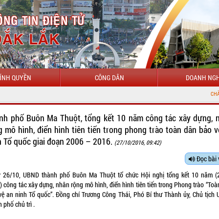
ÍNH QUYỀN
CÔNG DÂN
DOANH NGH
CHÀO MỪNG ĐẾN VỚI CỔN
nh phố Buôn Ma Thuột, tổng kết 10 năm công tác xây dựng, 
g mô hình, điển hình tiên tiến trong phong trào toàn dân bảo v
h Tổ quốc giai đoạn 2006 – 2016.
(27/10/2016, 09:42)
Đọc bài 
 26/10, UBND thành phố Buôn Ma Thuột tổ chức Hội nghị tổng kết 10 năm (
) công tác xây dựng, nhân rộng mô hình, điển hình tiên tiến trong Phong trào “Toà
vệ an ninh Tổ quốc”. Đồng chí Trương Công Thái, Phó Bí thư Thành ủy, Chủ tịch
 phố chủ trì .