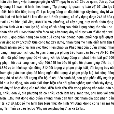
nhân dân trong việc tham gia giữ gìn ANTT ngay từ cơ sở. Các cơ quan, đơn vị, đoà
ây dựng 14 loại mô hình theo hướng “Tự phòng, tự quản, tự bảo vệ” 07 câu lạc 
 điển hình tiên tiến; trong đó: Lực lượng Công an đã phối hợp xây dựng, duy trì v
 08 loại mô hình tại 51 khu dân cư; UBND phường, xã xây dựng được 248 tổ hòa g
ở với 1.759 hòa giải viên, UBMTTQ VN phường, xã xây dựng, duy trì và nhân rộng
oại mô hình và 03 câu lạc bộ. Củng cố và nâng cao chất lượng công tác của 158 
nhân dân với 1.345 thành viên ở cơ sở; Xây dựng, duy trì được 248 tổ dân vận với
h viên... góp phần nâng cao hiệu quả công tác phòng ngừa, phối hợp giải quyết
 vụ việc ngay từ cơ sở. Qua công tác xây dựng, nhân rộng mô hình, điển hình tiên t
 trách nhiệm sống và làm việc theo Hiến pháp và Pháp luật của quần chúng nhâ
 càng nâng cao, tích cực, tự giác tham gia phong trào toàn dân bảo vệ ANTQ. Kế
 dân đã phối hợp, giúp đỡ và cùng với lực lượng Công an phát hiện, bắt giữ 200
g phạm tội quả tang; cung cấp 596.255 tin báo tố giác tội phạm; giúp điều tra,
3.880 vụ án hình sự; vận động 312 đối tượng vi phạm pháp luật, đối tượng truy nã 
 tham gia giáo dục, giúp đỡ hàng ngàn đối tượng vi phạm pháp luật tại cộng đồn
trong đó có nhiều đối tượng tiến bộ rõ rệt. Bên cạnh đó, còn góp phần đẩy mạnh 
thi đua lao động, sản xuất giỏi, thực hiện xóa đói giảm nghèo; Quá trình xây dựng
và duy trì hoạt động của mô hình, điển hình tiên tiến trong phong trào toàn dân 
, nhiều đơn vị, địa phương đã có nhiều cách làm hay, sáng tạo, phù hợp với tình
 hiện, …thu hút đông đảo quần chúng nhân dân tích cực tham gia góp phần đả
 tại cơ sở. Một số mô hình tiêu biểu như: Mô hình “Phường không có tệ nạn ma túy
g Tân Tiến và câu lạc bộ “Phụ nữ với pháp luật” tại xã EaTu…