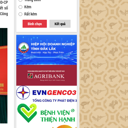
NĐ-CP
Kém
ết số
 Công
Rất kém
Bình chọn
Kết quả