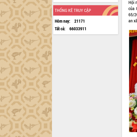
Hội 
của 
THỐNG KÊ TRUY CẬP
65/2
an xã
Hôm nay:
21171
Tất cả:
66033911