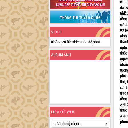
của 
đã x
nhiều
rộng
cơ s
03 l
VIDEO
ninh 
thàn
Không có file video nào để phát.
nghìn
thức
ALBUM ẢNH
ngày
nhân
tượn
phá 
thú;
cư, 
trào 
rộng 
ANTQ
thực
LIÊN KẾT WEB
ANTT
phườn