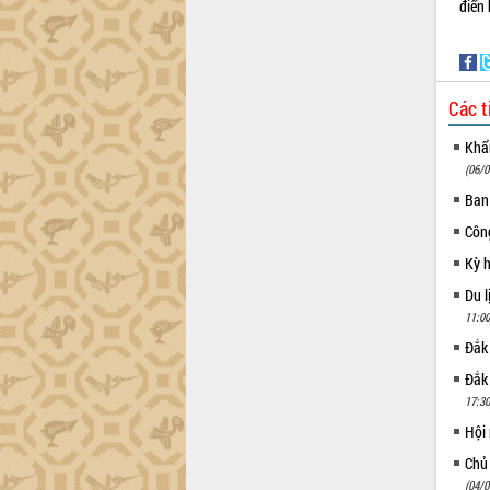
điển 
Các t
Khẩn
(06/0
Ban
Côn
Kỳ 
Du l
11:00
Đắk
Đắk
17:30
Hội
Chủ
(04/0