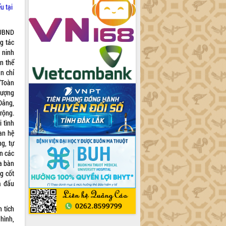
u tại
 UBND
g tác
 ninh
n thể
ản chỉ
“Toàn
lượng
Đảng,
rộng.
 tình
an hệ
g, tự
ện các
a bàn
g cốt
à đấu
 tích
hình,