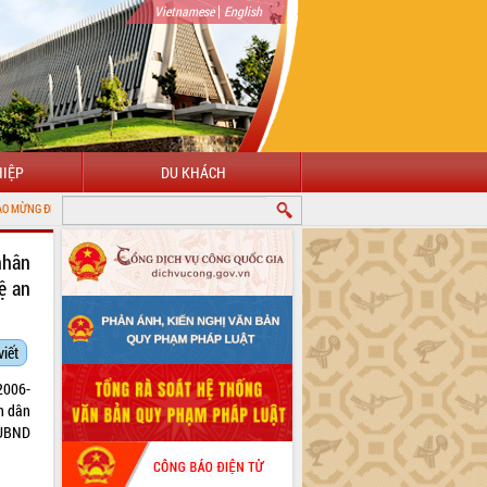
|
Vietnamese
English
IỆP
DU KHÁCH
G THÔNG TIN ĐIỆN TỬ TỈNH ĐẮK LẮK
nhân
ệ an
viết
2006-
n dân
 UBND