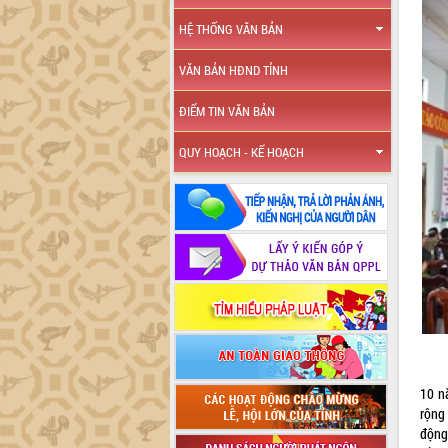
HỆ THỐNG VĂN BẢN
VĂN BẢN HĐND TỈNH
ĐIỂM TIN VĂN BẢN
QUY HOẠCH - KẾ HOẠCH
10 n
rộng
động 