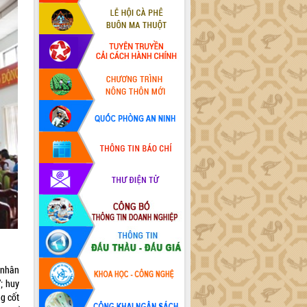
 nhân
; huy
ng cốt