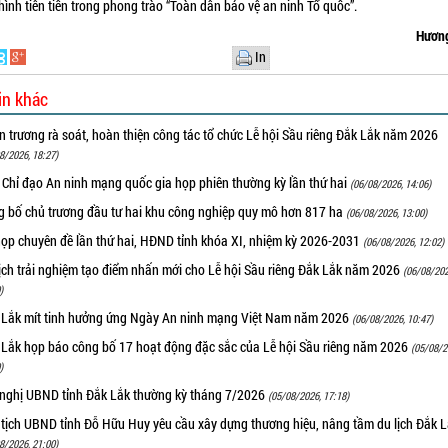
hình tiên tiến trong phong trào “Toàn dân bảo vệ an ninh Tổ quốc”.
Hương
In
in khác
 trương rà soát, hoàn thiện công tác tổ chức Lễ hội Sầu riêng Đắk Lắk năm 2026
8/2026, 18:27)
 Chỉ đạo An ninh mạng quốc gia họp phiên thường kỳ lần thứ hai
(06/08/2026, 14:06)
g bố chủ trương đầu tư hai khu công nghiệp quy mô hơn 817 ha
(06/08/2026, 13:00)
họp chuyên đề lần thứ hai, HĐND tỉnh khóa XI, nhiệm kỳ 2026-2031
(06/08/2026, 12:02)
ịch trải nghiệm tạo điểm nhấn mới cho Lễ hội Sầu riêng Đắk Lắk năm 2026
(06/08/202
)
 Lắk mít tinh hưởng ứng Ngày An ninh mạng Việt Nam năm 2026
(06/08/2026, 10:47)
 Lắk họp báo công bố 17 hoạt động đặc sắc của Lễ hội Sầu riêng năm 2026
(05/08/2
)
 nghị UBND tỉnh Đắk Lắk thường kỳ tháng 7/2026
(05/08/2026, 17:18)
 tịch UBND tỉnh Đỗ Hữu Huy yêu cầu xây dựng thương hiệu, nâng tầm du lịch Đắk 
8/2026, 21:00)