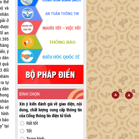
n thể
bộ và
à nhân
iải ở
 được
Tổ an
 1.395
 hàng
iến, ý
n dân
t quả
3 đối
 khám
ra tự
g dân
BÌNH CHỌN
phong
, nhân
Xin ý kiến đánh giá về giao diện, nội
bảo vệ
dung, chất lượng cung cấp thông tin
 hình
của Cổng thông tin điện tử tỉnh
m bảo
Rất tốt
” tại
Tốt
Trung bình