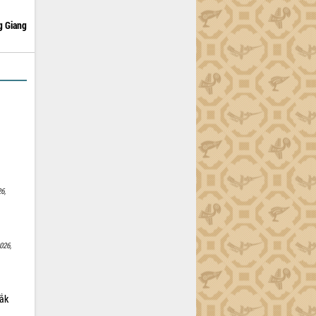
 Giang
6,
026,
Lắk