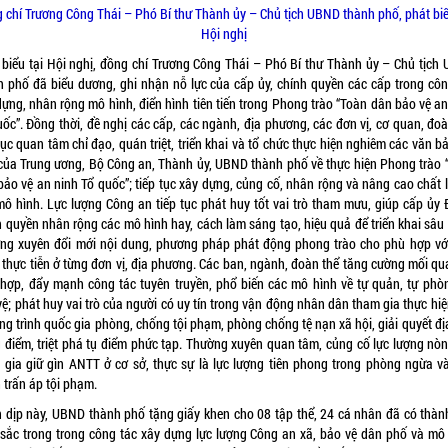
 chí Trương Công Thái – Phó Bí thư Thành ủy – Chủ tịch UBND thành phố, phát biể
Hội nghị
 biểu tại Hội nghị, đồng chí Trương Công Thái – Phó Bí thư Thành ủy – Chủ tịch
h phố đã biểu dương, ghi nhận nỗ lực của cấp ủy, chính quyền các cấp trong côn
dựng, nhân rộng mô hình, điển hình tiên tiến trong Phong trào “Toàn dân bảo vệ an
uốc”. Đồng thời, đề nghị các cấp, các ngành, địa phương, các đơn vị, cơ quan, đoà
tục quan tâm chỉ đạo, quán triệt, triển khai và tổ chức thực hiện nghiêm các văn b
của Trung ương, Bộ Công an, Thành ủy, UBND thành phố về thực hiện Phong trào 
bảo vệ an ninh Tổ quốc”; tiếp tục xây dựng, củng cố, nhân rộng và nâng cao chất 
mô hình. Lực lượng Công an tiếp tục phát huy tốt vai trò tham mưu, giúp cấp ủy 
h quyền nhân rộng các mô hình hay, cách làm sáng tạo, hiệu quả để triển khai sâu 
ng xuyên đổi mới nội dung, phương pháp phát động phong trào cho phù hợp với
, thực tiễn ở từng đơn vị, địa phương. Các ban, ngành, đoàn thể tăng cường mối qu
 hợp, đẩy mạnh công tác tuyên truyền, phổ biến các mô hình về tự quản, tự phòn
ệ; phát huy vai trò của người có uy tín trong vận động nhân dân tham gia thực hi
ng trình quốc gia phòng, chống tội phạm, phòng chống tệ nạn xã hội, giải quyết đị
g điểm, triệt phá tụ điểm phức tạp. Thường xuyên quan tâm, củng cố lực lượng nòn
 gia giữ gìn ANTT ở cơ sở, thực sự là lực lượng tiên phong trong phòng ngừa v
 trấn áp tội phạm.
 dịp này, UBND thành phố tặng giấy khen cho 08 tập thể, 24 cá nhân đã có thành
 sắc trong trong công tác xây dựng lực lượng Công an xã, bảo vệ dân phố và mô 