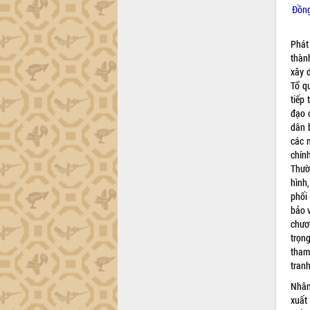
Đồng
Phát
thàn
xây 
Tổ q
tiếp 
đạo 
dân 
các 
chín
Thườ
hình
phối
bảo v
chươ
trọn
tham
tranh
Nhân
xuất