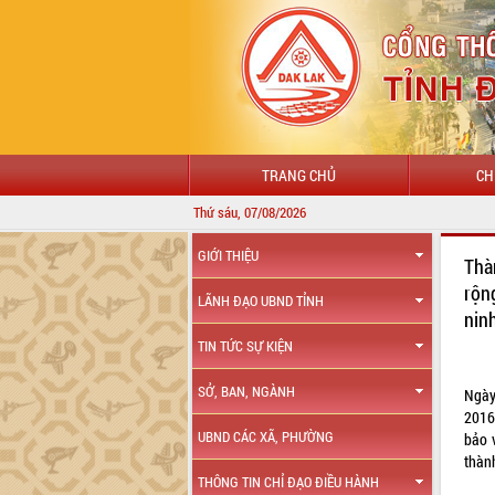
TRANG CHỦ
CH
Thứ sáu, 07/08/2026
GIỚI THIỆU
Thà
rộn
LÃNH ĐẠO UBND TỈNH
nin
TIN TỨC SỰ KIỆN
SỞ, BAN, NGÀNH
Ngày
2016
UBND CÁC XÃ, PHƯỜNG
bảo 
thành
THÔNG TIN CHỈ ĐẠO ĐIỀU HÀNH