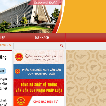
|
Vietnamese
English
IỆP
DU KHÁCH
hững
viết
nhiệm
g đầu
ột Vũ
chính
át kế