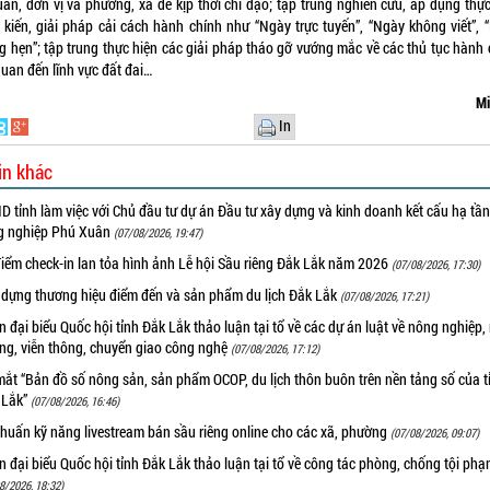
uan, đơn vị và phường, xã để kịp thời chỉ đạo; tập trung nghiên cứu, áp dụng thực
 kiến, giải pháp cải cách hành chính như “Ngày trực tuyến”, “Ngày không viết”, 
g hẹn”; tập trung thực hiện các giải pháp tháo gỡ vướng mắc về các thủ tục hành 
quan đến lĩnh vực đất đai…
Mi
In
in khác
 tỉnh làm việc với Chủ đầu tư dự án Đầu tư xây dựng và kinh doanh kết cấu hạ tầ
g nghiệp Phú Xuân
(07/08/2026, 19:47)
iểm check-in lan tỏa hình ảnh Lễ hội Sầu riêng Đắk Lắk năm 2026
(07/08/2026, 17:30)
 dựng thương hiệu điểm đến và sản phẩm du lịch Đắk Lắk
(07/08/2026, 17:21)
 đại biểu Quốc hội tỉnh Đắk Lắk thảo luận tại tổ về các dự án luật về nông nghiệp,
ờng, viễn thông, chuyển giao công nghệ
(07/08/2026, 17:12)
ắt “Bản đồ số nông sản, sản phẩm OCOP, du lịch thôn buôn trên nền tảng số của t
 Lắk”
(07/08/2026, 16:46)
huấn kỹ năng livestream bán sầu riêng online cho các xã, phường
(07/08/2026, 09:07)
 đại biểu Quốc hội tỉnh Đắk Lắk thảo luận tại tổ về công tác phòng, chống tội ph
8/2026, 18:32)