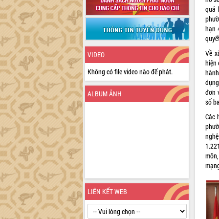
quá 
phườn
hạn 
quyế
Về x
VIDEO
hiện
Không có file video nào để phát.
hành
dụng
đơn 
ALBUM ẢNH
số b
Các 
phườ
nghệ
1.22
môn,
mạng 
LIÊN KẾT WEB