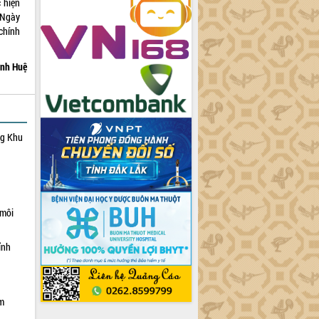
 hiện
“Ngày
chính
nh Huệ
ng Khu
 môi
ỉnh
ạm