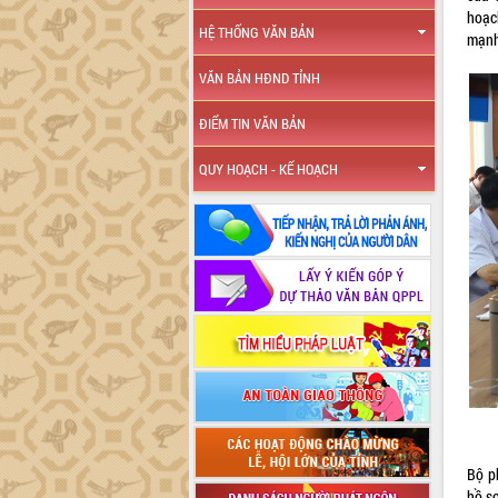
hoạc
HỆ THỐNG VĂN BẢN
mạnh
VĂN BẢN HĐND TỈNH
ĐIỂM TIN VĂN BẢN
QUY HOẠCH - KẾ HOẠCH
Bộ p
hồ sơ