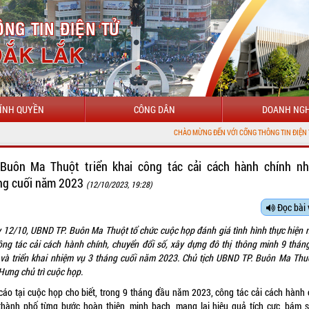
ÍNH QUYỀN
CÔNG DÂN
DOANH NGH
CHÀO MỪNG ĐẾN VỚI CỔNG THÔNG TIN ĐIỆN TỬ TỈNH ĐẮK LẮK
 Buôn Ma Thuột triển khai công tác cải cách hành chính n
ng cuối năm 2023
(12/10/2023, 19:28)
Đọc bài 
 12/10, UBND TP. Buôn Ma Thuột tổ chức cuộc họp đánh giá tình hình thực hiện 
ông tác cải cách hành chính, chuyển đổi số, xây dựng đô thị thông minh 9 thán
và triển khai nhiệm vụ 3 tháng cuối năm 2023. Chủ tịch UBND TP. Buôn Ma Thu
Hưng chủ trì cuộc họp.
cáo tại cuộc họp cho biết, trong 9 tháng đầu năm 2023, công tác cải cách hành 
thành phố từng bước hoàn thiện, minh bạch, mang lại hiệu quả tích cực, bám s