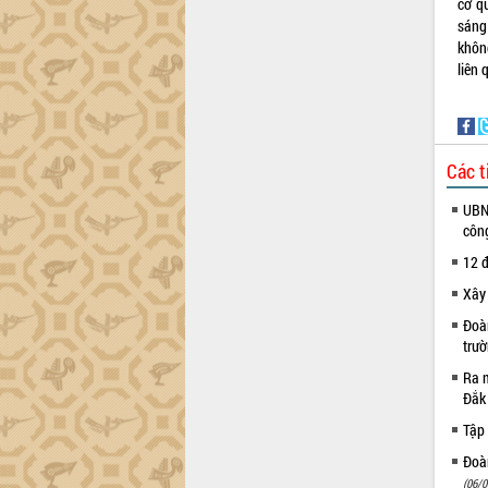
cơ q
sáng
khôn
liên 
Các t
UBND
côn
12 đ
Xây
Đoàn
trư
Ra m
Đắk
Tập 
Đoàn
(06/0