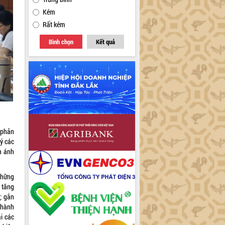
Kém
Rất kém
Bình chọn
Kết quả
 phản
lý các
n ánh
những
 tăng
; gắn
 hành
ại các