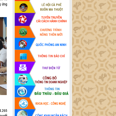
g ứng
4.265
 quyết