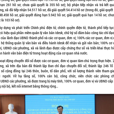
hạn 261 hồ sơ, chưa giải quyết là 355 hồ sơ); bộ phận tiếp nhận và trả kết qu
g, xã đã tiếp nhận 54.517 hồ sơ, đã giải quyết 54.414 hồ sơ (trong đó, giải quyết
48.458 hồ sơ, giải quyết đúng hạn 5.942 hồ sơ, giải quyết quá hạn 14 hồ sơ, chưa
t là 103 hồ sơ).
ây dựng và phát triển Chính phủ điện tử, chính quyền điện tử, thành phố tiếp tục
 có hiệu quả phần mềm quản lý văn bản Idesk, chữ ký số đảm bảo công tác chỉ đạo
 của lãnh đạo UBND thành phố và các cơ quan, đơn vị; 100% các cơ quan, đơn vị 
 hệ thống quản lý văn bản và điều hành Idesk để nhận và gửi văn bản; 100% cơ 
vị, UBND các phường, xã và lãnh đạo được cấp chứng thư số và triển khai thực hi
an hành văn bản điện tử trong hoạt động của cơ quan nhà nước.
hoạt động chuyển đổi số được các cơ quan, đơn vị quan tâm chú trọng thực hiện. 
ng, xã trên địa bàn đã thành lập Ban chỉ đạo chuyển đổi số; thành lập 246 Tổ
 số cộng đồng tại 246 thôn, buôn, tổ dân phố, với số lượng thành viên tham gia
1 người. Về hạ tầng số, 100% cán bộ, công chức, viên chức các phòng c
 UBND các phường, xã được trang bị máy tính, 100% cơ quan, đơn vị và UBND cấp 
nội bộ, kết nối internet băng thông rộng…