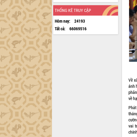
THỐNG KÊ TRUY CẬP
Hôm nay:
24193
Tất cả:
66069516
Về x
ánh h
phản
về hạ
Phát
thán
cườn
vai 
chính