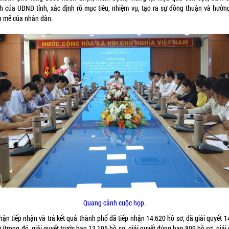
h của UBND tỉnh, xác định rõ mục tiêu, nhiệm vụ, tạo ra sự đồng thuận và hưởn
 mẽ của nhân dân.
Quang cảnh cuộc họp.
hận tiếp nhận và trả kết quả thành phố đã tiếp nhận 14.620 hồ sơ, đã giải quyết 1
 (trong đó, giải quyết trước hạn 13.195 hồ sơ, giải quyết đúng hạn 809 hồ sơ, giải