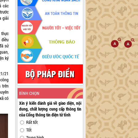
ả các
 trước
 giải
 thực
 điều
đã sử
quan,
ện ký
21/21
 công
 trên
huyên
BÌNH CHỌN
xã có
Xin ý kiến đánh giá về giao diện, nội
dung, chất lượng cung cấp thông tin
của Cổng thông tin điện tử tỉnh
Rất tốt
Tốt
Trung bình