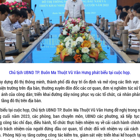
Chủ tịch UBND TP. Buôn Ma Thuột Vũ Văn Hưng phát biểu tại cuộc họp.
ây dựng đô thị thông minh, thành phố đã duy trì ổn định và mở rộng các lĩnh vực
iện trường trên địa bàn, thường xuyên đôn đốc các cơ quan, đơn vị nghiêm túc xử 
 ánh của công dân; triển khai đường dây nóng phục vụ các tổ chức, cá nhân phả
 tầng đô thị trên địa bàn.
 biểu tại cuộc họp, Chủ tịch UBND TP. Buôn Ma Thuột Vũ Văn Hưng đề nghị trong 
g cuối năm 2023, các phòng, ban chuyên môn, UBND các phường, xã tiếp tục
g công tác chỉ đạo, điều hành, tổ chức thực hiện nhiệm vụ về cải cách hành chính
trò trách nhiệm của người đứng đầu cơ quan, tổ chức đối với nhiệm vụ cải cách
. Phòng Nội vụ tăng cường công tác kiểm tra, giám sát việc triển khai kế hoạch t