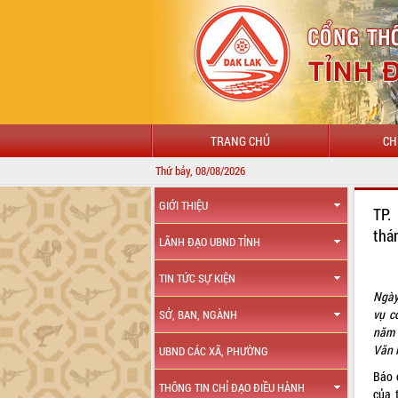
TRANG CHỦ
CH
Thứ bảy, 08/08/2026
GIỚI THIỆU
TP.
thá
LÃNH ĐẠO UBND TỈNH
TIN TỨC SỰ KIỆN
Ngày
vụ c
SỞ, BAN, NGÀNH
năm 
Văn 
UBND CÁC XÃ, PHƯỜNG
Báo 
THÔNG TIN CHỈ ĐẠO ĐIỀU HÀNH
của 