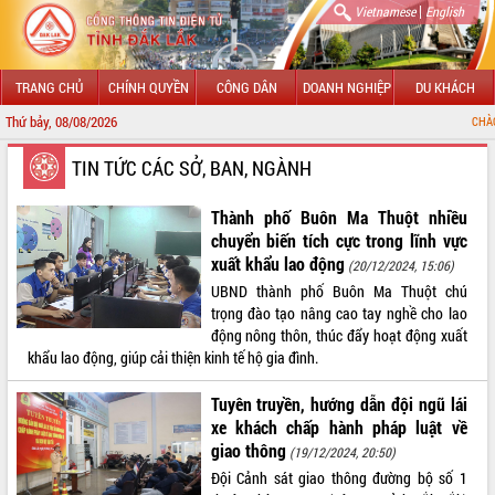
|
Vietnamese
English
TRANG CHỦ
CHÍNH QUYỀN
CÔNG DÂN
DOANH NGHIỆP
DU KHÁCH
Thứ bảy, 08/08/2026
CHÀO MỪNG ĐẾN V
GIỚI THIỆU
TIN TỨC CÁC SỞ, BAN, NGÀNH
LÃNH ĐẠO UBND TỈNH
Thành phố Buôn Ma Thuột nhiều
chuyển biến tích cực trong lĩnh vực
TIN TỨC SỰ KIỆN
xuất khẩu lao động
(20/12/2024, 15:06)
UBND thành phố Buôn Ma Thuột chú
SỞ, BAN, NGÀNH
trọng đào tạo nâng cao tay nghề cho lao
động nông thôn, thúc đẩy hoạt động xuất
UBND CÁC XÃ, PHƯỜNG
khẩu lao động, giúp cải thiện kinh tế hộ gia đình.
THÔNG TIN CHỈ ĐẠO ĐIỀU HÀNH
Tuyên truyền, hướng dẫn đội ngũ lái
xe khách chấp hành pháp luật về
HỆ THỐNG VĂN BẢN
giao thông
(19/12/2024, 20:50)
Đội Cảnh sát giao thông đường bộ số 1
VĂN BẢN HĐND TỈNH