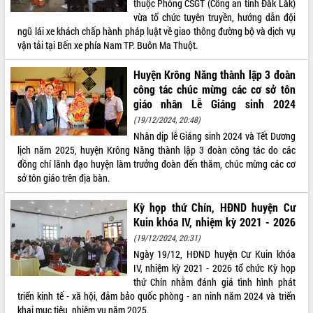
thuộc Phòng CSGT (Công an tỉnh Đắk Lắk)
vừa tổ chức tuyên truyền, hướng dẫn đội
ĐIỂM TIN VĂN BẢN
ngũ lái xe khách chấp hành pháp luật về giao thông đường bộ và dịch vụ
vận tải tại Bến xe phía Nam TP. Buôn Ma Thuột.
QUY HOẠCH - KẾ HOẠCH
Huyện Krông Năng thành lập 3 đoàn
công tác chúc mừng các cơ sở tôn
giáo nhân Lễ Giáng sinh 2024
(19/12/2024, 20:48)
Nhân dịp lễ Giáng sinh 2024 và Tết Dương
lịch năm 2025, huyện Krông Năng thành lập 3 đoàn công tác do các
đồng chí lãnh đạo huyện làm trưởng đoàn đến thăm, chúc mừng các cơ
sở tôn giáo trên địa bàn.
Kỳ họp thứ Chín, HĐND huyện Cư
Kuin khóa IV, nhiệm kỳ 2021 - 2026
(19/12/2024, 20:31)
Ngày 19/12, HĐND huyện Cư Kuin khóa
IV, nhiệm kỳ 2021 - 2026 tổ chức Kỳ họp
thứ Chín nhằm đánh giá tình hình phát
triển kinh tế - xã hội, đảm bảo quốc phòng - an ninh năm 2024 và triển
khai mục tiêu, nhiệm vụ năm 2025.