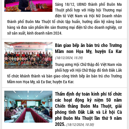
Sáng 18/12, UBND thành phố Buôn Ma
Tất cả:
66067890
Thuột phối hợp với Hiệp hội Thương mại
điện tử Việt Nam và Hội Nữ Doanh nhân
thành phố Buôn Ma Thuột tổ chức tập huấn, hướng dẫn kỹ năng bán
hàng và đưa sản phẩm lên sàn thương mại điện tử cho doanh nghiệp, cơ
sở sản xuất, kinh doanh năm 2024.
Bàn giao bếp ăn bán trú cho Trường
Mầm non Họa My, huyện Ea Kar
(18/12/2024, 15:29)
Trung ương Hội Chữ thập đỏ Việt Nam vừa
phối hợp với Hội Chữ thập đỏ tỉnh Đắk Lắk
tổ chức khánh thành và bàn giao công trình bếp ăn bán trú cho Trường
Mầm non Họa My, xã Ea Đar, huyện Ea Kar.
Thẩm định dự toán kinh phí tổ chức
các hoạt động kỷ niệm 50 năm
Chiến thắng Buôn Ma Thuột, giải
phóng tỉnh Đắk Lắk và Lễ hội Cà
phê Buôn Ma Thuột lần thứ 9 năm
2025.
(18/12/2024, 10:30)