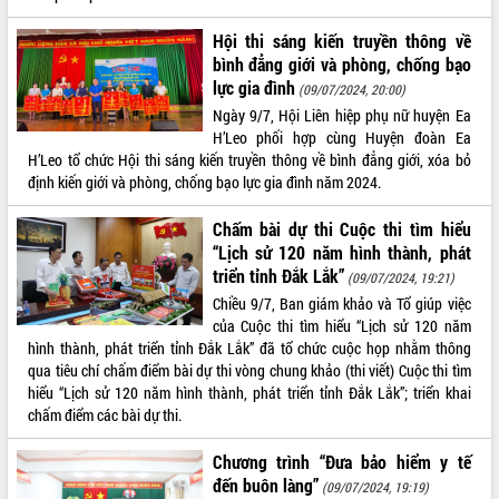
VIDEO
Hội thi sáng kiến truyền thông về
bình đẳng giới và phòng, chống bạo
Không có file video nào để phát.
lực gia đình
(09/07/2024, 20:00)
Ngày 9/7, Hội Liên hiệp phụ nữ huyện Ea
ALBUM ẢNH
H’Leo phối hợp cùng Huyện đoàn Ea
H’Leo tổ chức Hội thi sáng kiến truyền thông về bình đẳng giới, xóa bỏ
định kiến giới và phòng, chống bạo lực gia đình năm 2024.
Chấm bài dự thi Cuộc thi tìm hiểu
“Lịch sử 120 năm hình thành, phát
triển tỉnh Đắk Lắk”
(09/07/2024, 19:21)
Chiều 9/7, Ban giám khảo và Tổ giúp việc
của Cuộc thi tìm hiểu “Lịch sử 120 năm
LIÊN KẾT WEB
hình thành, phát triển tỉnh Đắk Lắk” đã tổ chức cuộc họp nhằm thông
qua tiêu chí chấm điểm bài dự thi vòng chung khảo (thi viết) Cuộc thi tìm
hiểu “Lịch sử 120 năm hình thành, phát triển tỉnh Đắk Lắk”; triển khai
chấm điểm các bài dự thi.
THỐNG KÊ TRUY CẬP
Chương trình “Đưa bảo hiểm y tế
đến buôn làng”
Hôm nay:
33543
(09/07/2024, 19:19)