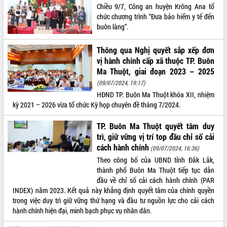
Chiều 9/7, Công an huyện Krông Ana tổ
Tất cả:
66009685
chức chương trình “Đưa bảo hiểm y tế đến
buôn làng”.
Thông qua Nghị quyết sắp xếp đơn
vị hành chính cấp xã thuộc TP. Buôn
Ma Thuột, giai đoạn 2023 – 2025
(09/07/2024, 19:17)
HĐND TP. Buôn Ma Thuột khóa XII, nhiệm
kỳ 2021 – 2026 vừa tổ chức Kỳ họp chuyên đề tháng 7/2024.
TP. Buôn Ma Thuột quyết tâm duy
trì, giữ vững vị trí top đầu chỉ số cải
cách hành chính
(09/07/2024, 16:36)
Theo công bố của UBND tỉnh Đắk Lắk,
thành phố Buôn Ma Thuột tiếp tục dẫn
đầu về chỉ số cải cách hành chính (PAR
INDEX) năm 2023. Kết quả này khẳng định quyết tâm của chính quyền
trong việc duy trì giữ vững thứ hạng và đầu tư nguồn lực cho cải cách
hành chính hiện đại, minh bạch phục vụ nhân dân.