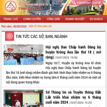
|
Vietnamese
English
TRANG CHỦ
CHÍNH QUYỀN
CÔNG DÂN
DOANH NGHIỆP
DU KHÁCH
Thứ năm, 06/08/2026
ÔNG TIN ĐIỆN TỬ TỈNH ĐẮK LẮK
GIỚI THIỆU
TIN TỨC CÁC SỞ, BAN, NGÀNH
LÃNH ĐẠO UBND TỈNH
Hội nghị Ban Chấp hành Đảng bộ
huyện Krông Ana lần thứ 18 ( mở
TIN TỨC SỰ KIỆN
rộng)
(10/07/2024, 19:36)
Ngày 10/7, Huyện ủy Krông Ana tổ chức
SỞ, BAN, NGÀNH
Hội nghị Ban Chấp hành Đảng bộ huyện
lần thứ 18 (mở rộng) nhằm đánh giá tình hình thực hiện nhiệm vụ 6 tháng
UBND CÁC XÃ, PHƯỜNG
đầu năm, triển khai nhiệm vụ trọng tâm 6 tháng cuối năm 2024 và một số
nội dung quan trọng khác.
THÔNG TIN CHỈ ĐẠO ĐIỀU HÀNH
Sở Thông tin và Truyền thông Đắk
HỆ THỐNG VĂN BẢN
Lắk triển khai nhiệm vụ 6 tháng
cuối năm 2024
(10/07/2024, 15:25)
VĂN BẢN HĐND TỈNH