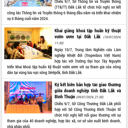
Chiều 9/7, Sở Thông tin và Truyền thông
(TT&TT) Đắk Lắk tổ chức Hội nghị sơ kết
ĐIỂM TIN VĂN BẢN
công tác Thông tin và Truyền thông 6 tháng đầu năm và triển khai nhiệm
vụ 6 tháng cuối năm 2024.
QUY HOẠCH - KẾ HOẠCH
Khai giảng khoá tập huấn kỹ thuật
vườn ươm tại Đắk Lắk
(10/07/2024,
11:30)
Ngày 10/7, Trung tâm Nghiên cứu Lâm
nghiệp Nhiệt đới (Tropenbos Việt Nam)
hợp tác với Trường Đại học Tây Nguyên
triển khai khoá tập huấn kỹ thuật vườn ươm với sự tham gia của nông
dân tại vùng lưu vực sông Sêrêpốk, tỉnh Đắk Lắk.
Ký kết biên bản hợp tác giao thương
giữa doanh nghiệp tỉnh Đắk Lắk và
Bình Thuận
(09/07/2024, 21:30)
Chiều 9/7, Sở Công Thương Đắk Lắk phối
hợp với Sở Công Thương Bình Thuận tổ
chức Hội nghị kết nối giao thương với sự
tham gia của 40 doanh nghiệp, hợp tác xã, cơ sở sản xuất kinh doanh,
nhà phân phối.