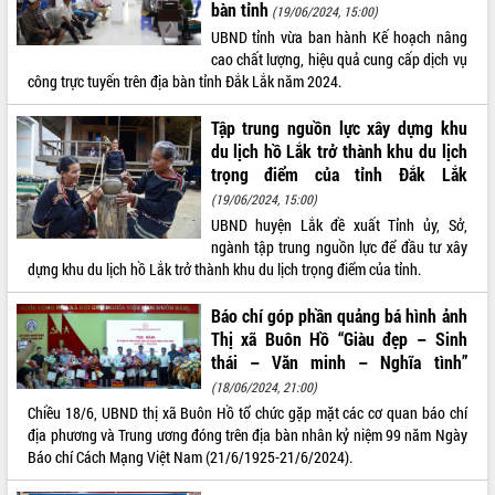
bàn tỉnh
(19/06/2024, 15:00)
Tất cả:
66035570
UBND tỉnh vừa ban hành Kế hoạch nâng
cao chất lượng, hiệu quả cung cấp dịch vụ
công trực tuyến trên địa bàn tỉnh Đắk Lắk năm 2024.
Tập trung nguồn lực xây dựng khu
du lịch hồ Lắk trở thành khu du lịch
trọng điểm của tỉnh Đắk Lắk
(19/06/2024, 15:00)
UBND huyện Lắk đề xuất Tỉnh ủy, Sở,
ngành tập trung nguồn lực để đầu tư xây
dựng khu du lịch hồ Lắk trở thành khu du lịch trọng điểm của tỉnh.
Báo chí góp phần quảng bá hình ảnh
Thị xã Buôn Hồ “Giàu đẹp – Sinh
thái – Văn minh – Nghĩa tình”
(18/06/2024, 21:00)
Chiều 18/6, UBND thị xã Buôn Hồ tổ chức gặp mặt các cơ quan báo chí
địa phương và Trung ương đóng trên địa bàn nhân kỷ niệm 99 năm Ngày
Báo chí Cách Mạng Việt Nam (21/6/1925-21/6/2024).