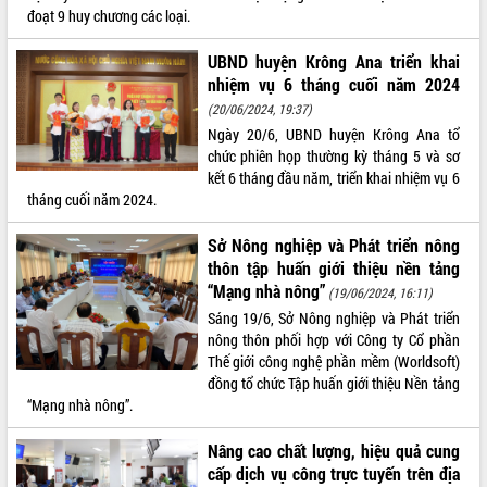
đoạt 9 huy chương các loại.
VIDEO
UBND huyện Krông Ana triển khai
Không có file video nào để phát.
nhiệm vụ 6 tháng cuối năm 2024
(20/06/2024, 19:37)
ALBUM ẢNH
Ngày 20/6, UBND huyện Krông Ana tổ
chức phiên họp thường kỳ tháng 5 và sơ
kết 6 tháng đầu năm, triển khai nhiệm vụ 6
tháng cuối năm 2024.
Sở Nông nghiệp và Phát triển nông
thôn tập huấn giới thiệu nền tảng
“Mạng nhà nông”
(19/06/2024, 16:11)
Sáng 19/6, Sở Nông nghiệp và Phát triển
LIÊN KẾT WEB
nông thôn phối hợp với Công ty Cổ phần
Thế giới công nghệ phần mềm (Worldsoft)
đồng tổ chức Tập huấn giới thiệu Nền tảng
“Mạng nhà nông”.
THỐNG KÊ TRUY CẬP
Nâng cao chất lượng, hiệu quả cung
cấp dịch vụ công trực tuyến trên địa
Hôm nay:
22830