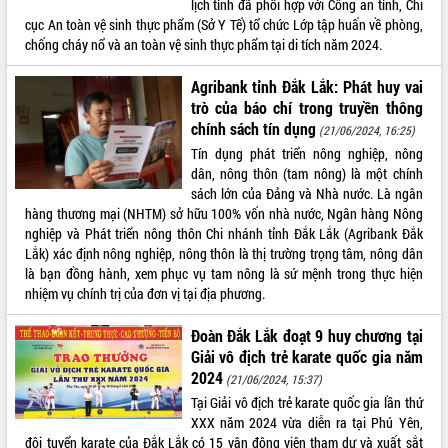
lịch tỉnh đã phối hợp với Công an tỉnh, Chi
cục An toàn vệ sinh thực phẩm (Sở Y Tế) tổ chức Lớp tập huấn về phòng,
ĐIỂM TIN VĂN BẢN
chống cháy nổ và an toàn vệ sinh thực phẩm tại di tích năm 2024.
QUY HOẠCH - KẾ HOẠCH
Agribank tỉnh Đắk Lắk: Phát huy vai
trò của báo chí trong truyền thông
chính sách tín dụng
(21/06/2024, 16:25)
Tín dụng phát triển nông nghiệp, nông
dân, nông thôn (tam nông) là một chính
sách lớn của Đảng và Nhà nước. Là ngân
hàng thương mại (NHTM) sở hữu 100% vốn nhà nước, Ngân hàng Nông
nghiệp và Phát triển nông thôn Chi nhánh tỉnh Đắk Lắk (Agribank Đắk
Lắk) xác định nông nghiệp, nông thôn là thị trường trọng tâm, nông dân
là bạn đồng hành, xem phục vụ tam nông là sứ mệnh trong thực hiện
nhiệm vụ chính trị của đơn vị tại địa phương.
Đoàn Đắk Lắk đoạt 9 huy chương tại
Giải vô địch trẻ karate quốc gia năm
2024
(21/06/2024, 15:37)
Tại Giải vô địch trẻ karate quốc gia lần thứ
XXX năm 2024 vừa diễn ra tại Phú Yên,
đội tuyển karate của Đắk Lắk có 15 vận động viên tham dự và xuất sắt