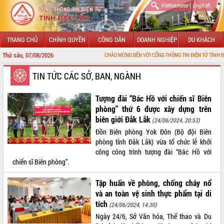
|
Vietnamese
English
TRANG CHỦ
CHÍNH QUYỀN
CÔNG DÂN
DOANH NGHIỆP
DU KHÁCH
Thứ sáu, 07/08/2026
CHÀO MỪNG ĐẾN VỚI CỔNG THÔNG TIN ĐIỆN TỬ TỈNH ĐẮK LẮK
GIỚI THIỆU
TIN TỨC CÁC SỞ, BAN, NGÀNH
LÃNH ĐẠO UBND TỈNH
Tượng đài “Bác Hồ với chiến sĩ Biên
phòng” thứ 6 được xây dựng trên
TIN TỨC SỰ KIỆN
biên giới Đắk Lắk
(24/06/2024, 20:53)
Đồn Biên phòng Yok Đôn (Bộ đội Biên
SỞ, BAN, NGÀNH
phòng tỉnh Đắk Lắk) vừa tổ chức lễ khởi
công công trình tượng đài “Bác Hồ với
UBND CÁC XÃ, PHƯỜNG
chiến sĩ Biên phòng”.
THÔNG TIN CHỈ ĐẠO ĐIỀU HÀNH
Tập huấn về phòng, chống cháy nổ
và an toàn vệ sinh thực phẩm tại di
HỆ THỐNG VĂN BẢN
tích
(24/06/2024, 14:30)
Ngày 24/6, Sở Văn hóa, Thể thao và Du
VĂN BẢN HĐND TỈNH