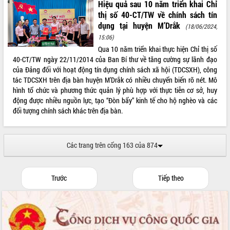
Hiệu quả sau 10 năm triển khai Chỉ
thị số 40-CT/TW về chính sách tín
dụng tại huyện M’Drắk
(18/06/2024,
15:06)
Qua 10 năm triển khai thực hiện Chỉ thị số
40-CT/TW ngày 22/11/2014 của Ban Bí thư về tăng cường sự lãnh đạo
của Đảng đối với hoạt động tín dụng chính sách xã hội (TDCSXH), công
tác TDCSXH trên địa bàn huyện M’Drắk có nhiều chuyển biến rõ nét. Mô
hình tổ chức và phương thức quản lý phù hợp với thực tiễn cơ sở, huy
động được nhiều nguồn lực, tạo “Đòn bẩy” kinh tế cho hộ nghèo và các
đối tượng chính sách khác trên địa bàn.
Các trang trên cổng 163 của 874
Trước
Tiếp theo