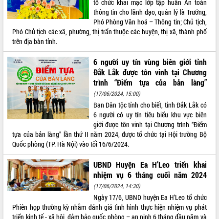
tổ chức khai mạc lớp tập huấn An toàn
thông tin cho lãnh đạo, quản lý là Trưởng,
ĐIỂM TIN VĂN BẢN
Phó Phòng Văn hoá – Thông tin; Chủ tịch,
Phó Chủ tịch các xã, phường, thị trấn thuộc các huyện, thị xã, thành phố
QUY HOẠCH - KẾ HOẠCH
trên địa bàn tỉnh.
6 người uy tín vùng biên giới tỉnh
Đắk Lắk được tôn vinh tại Chương
trình “Điểm tựa của bản làng”
(17/06/2024, 15:00)
Ban Dân tộc tỉnh cho biết, tỉnh Đắk Lắk có
6 người có uy tín tiêu biểu khu vực biên
giới được tôn vinh tại Chương trình “Điểm
tựa của bản làng” lần thứ II năm 2024, được tổ chức tại Hội trường Bộ
Quốc phòng (TP. Hà Nội) vào tối 16/6/2024.
UBND Huyện Ea H’Leo triển khai
nhiệm vụ 6 tháng cuối năm 2024
(17/06/2024, 14:30)
Ngày 17/6, UBND huyện Ea H’Leo tổ chức
Phiên họp thường kỳ nhằm đánh giá tình hình thực hiện nhiệm vụ phát
triển kinh tế - xã hội, đảm bảo quốc phòng – an ninh 6 tháng đầu năm và