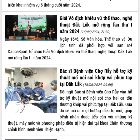
triển khai nhiệm vụ 6 tháng cuối năm 2024.
VIDEO
Giải Vô địch khiêu vũ thể thao, nghệ
Không có file video nào để phát.
thuật Đắk Lắk mở rộng lần thứ I
năm 2024
(16/06/2024, 21:30)
ALBUM ẢNH
Ngày 16/6, Sở Văn hóa, Thể thao và Du
lịch tỉnh đã phối hợp với Ban Mê
DanceSport tổ chức Giải Vô địch khiêu vũ thể thao, nghệ thuật Đắk Lắk
mở rộng lần I - năm 2024.
Bác sĩ Bệnh viện Chợ Rẫy hỗ trợ kỹ
thuật mổ nội soi khớp vai phức tạp
tại Đắk Lắk
(15/06/2024, 09:06)
Đội ngũ Bác sĩ Bệnh viện Chợ Rẫy vừa hỗ
LIÊN KẾT WEB
trợ kỹ thuật mổ nội soi cho hai ca tổn
thương khớp vai phức tạp tại Đắk Lắk. Qua
đó sẽ mở ra một hướng điều trị mới, giúp
bệnh nhân được tiếp cận với những kỹ
thuật, máy móc và phương pháp điều trị hiện đại tại khoa Chấn thương
THỐNG KÊ TRUY CẬP
chỉnh hình Bệnh viện Thiện Hạnh.
Hôm nay:
23595