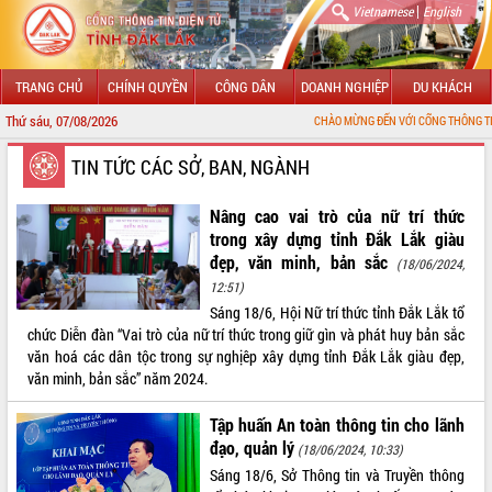
|
Vietnamese
English
TRANG CHỦ
CHÍNH QUYỀN
CÔNG DÂN
DOANH NGHIỆP
DU KHÁCH
Thứ sáu, 07/08/2026
CHÀO MỪNG ĐẾN VỚI CỔNG THÔNG TIN ĐIỆN TỬ TỈNH
GIỚI THIỆU
TIN TỨC CÁC SỞ, BAN, NGÀNH
LÃNH ĐẠO UBND TỈNH
Nâng cao vai trò của nữ trí thức
trong xây dựng tỉnh Đắk Lắk giàu
TIN TỨC SỰ KIỆN
đẹp, văn minh, bản sắc
(18/06/2024,
12:51)
SỞ, BAN, NGÀNH
Sáng 18/6, Hội Nữ trí thức tỉnh Đắk Lắk tổ
chức Diễn đàn “Vai trò của nữ trí thức trong giữ gìn và phát huy bản sắc
UBND CÁC XÃ, PHƯỜNG
văn hoá các dân tộc trong sự nghịêp xây dựng tỉnh Đắk Lắk giàu đẹp,
văn minh, bản sắc” năm 2024.
THÔNG TIN CHỈ ĐẠO ĐIỀU HÀNH
Tập huấn An toàn thông tin cho lãnh
HỆ THỐNG VĂN BẢN
đạo, quản lý
(18/06/2024, 10:33)
Sáng 18/6, Sở Thông tin và Truyền thông
VĂN BẢN HĐND TỈNH