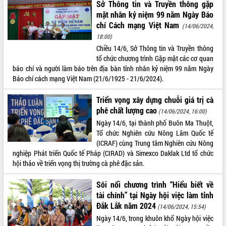
Sở Thông tin và Truyền thông gặp
Tất cả:
66036335
mặt nhân kỷ niệm 99 năm Ngày Báo
chí Cách mạng Việt Nam
(14/06/2024,
18:00)
Chiều 14/6, Sở Thông tin và Truyền thông
tổ chức chương trình Gặp mặt các cơ quan
báo chí và người làm báo trên địa bàn tỉnh nhân kỷ niệm 99 năm Ngày
Báo chí cách mạng Việt Nam (21/6/1925 - 21/6/2024).
Triển vọng xây dựng chuỗi giá trị cà
phê chất lượng cao
(14/06/2024, 16:00)
Ngày 14/6, tại thành phố Buôn Ma Thuột,
Tổ chức Nghiên cứu Nông Lâm Quốc tế
(ICRAF) cùng Trung tâm Nghiên cứu Nông
nghiệp Phát triển Quốc tế Pháp (CIRAD) và Simexco Daklak Ltd tổ chức
hội thảo về triển vọng thị trường cà phê đặc sản.
Sôi nổi chương trình “Hiểu biết về
tài chính” tại Ngày hội việc làm tỉnh
Đắk Lắk năm 2024
(14/06/2024, 15:54)
Ngày 14/6, trong khuôn khổ Ngày hội việc