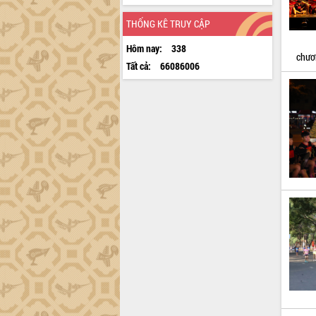
THỐNG KÊ TRUY CẬP
Hôm nay:
338
chươ
Tất cả:
66086006