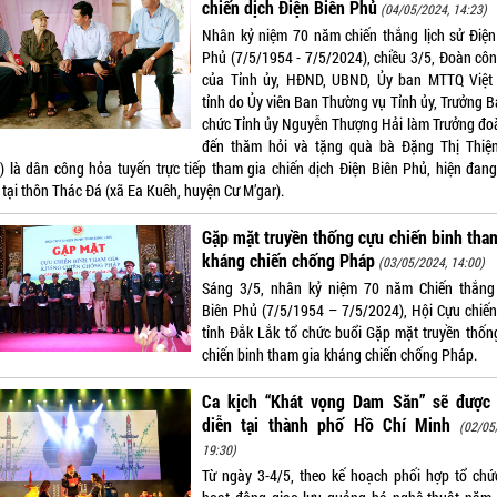
chiến dịch Điện Biên Phủ
(04/05/2024, 14:23)
Nhân kỷ niệm 70 năm chiến thắng lịch sử Điện
Phủ (7/5/1954 - 7/5/2024), chiều 3/5, Đoàn côn
của Tỉnh ủy, HĐND, UBND, Ủy ban MTTQ Việ
tỉnh do Ủy viên Ban Thường vụ Tỉnh ủy, Trưởng B
chức Tỉnh ủy Nguyễn Thượng Hải làm Trưởng đo
đến thăm hỏi và tặng quà bà Đặng Thị Thiệ
) là dân công hỏa tuyến trực tiếp tham gia chiến dịch Điện Biên Phủ, hiện đang
 tại thôn Thác Đá (xã Ea Kuêh, huyện Cư M’gar).
Gặp mặt truyền thống cựu chiến binh tha
kháng chiến chống Pháp
(03/05/2024, 14:00)
Sáng 3/5, nhân kỷ niệm 70 năm Chiến thắng
Biên Phủ (7/5/1954 – 7/5/2024), Hội Cựu chiến
tỉnh Đắk Lắk tổ chức buổi Gặp mặt truyền thốn
chiến binh tham gia kháng chiến chống Pháp.
Ca kịch “Khát vọng Dam Săn” sẽ được 
diễn tại thành phố Hồ Chí Minh
(02/05
19:30)
Từ ngày 3-4/5, theo kế hoạch phối hợp tổ chứ