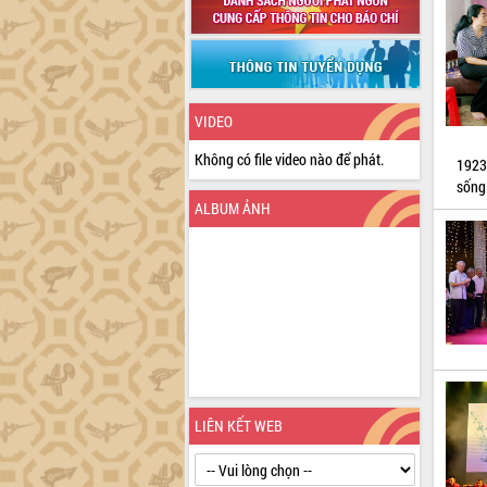
VIDEO
Không có file video nào để phát.
1923
sống
ALBUM ẢNH
LIÊN KẾT WEB