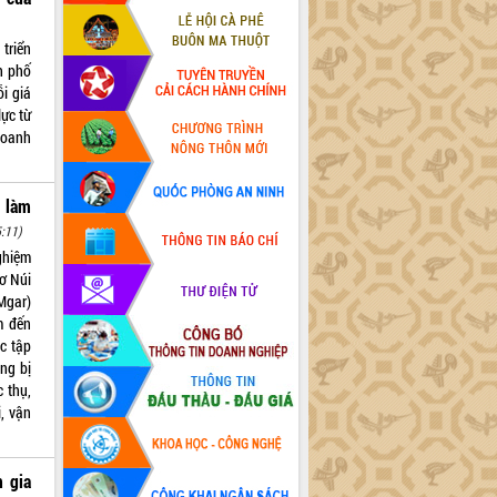
triển
h phố
ỗi giá
ực từ
doanh
 làm
:11)
ghiệm
cơ Núi
Mgar)
m đến
c tập
ng bị
 thụ,
, vận
 gia