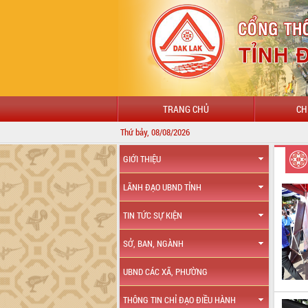
TRANG CHỦ
CH
Thứ bảy, 08/08/2026
GIỚI THIỆU
LÃNH ĐẠO UBND TỈNH
TIN TỨC SỰ KIỆN
SỞ, BAN, NGÀNH
UBND CÁC XÃ, PHƯỜNG
THÔNG TIN CHỈ ĐẠO ĐIỀU HÀNH