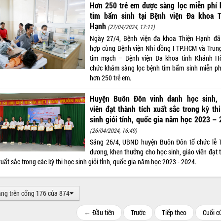
Hơn 250 trẻ em được sàng lọc miễn phí 
tim bẩm sinh tại Bệnh viện Đa khoa T
Hạnh
(27/04/2024, 17:11)
Ngày 27/4, Bệnh viện đa khoa Thiện Hạnh đã
hợp cùng Bệnh viện Nhi đồng I TP.HCM và Trun
tim mạch – Bệnh viện Đa khoa tỉnh Khánh H
chức khám sàng lọc bệnh tim bẩm sinh miễn ph
hơn 250 trẻ em.
Huyện Buôn Đôn vinh danh học sinh, 
viên đạt thành tích xuất sắc trong kỳ th
sinh giỏi tỉnh, quốc gia năm học 2023 –
(26/04/2024, 16:49)
Sáng 26/4, UBND huyện Buôn Đôn tổ chức lễ 
dương, khen thưởng cho học sinh, giáo viên đạt 
xuất sắc trong các kỳ thi học sinh giỏi tỉnh, quốc gia năm học 2023 - 2024.
ang trên cổng 176 của 874
← Đầu tiên
Trước
Tiếp theo
Cuối 