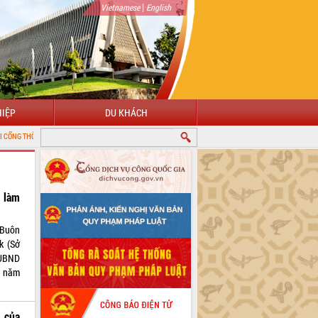
|
Vietnamese
English
IỆP
DU KHÁCH
 ĐIỆN TỬ TỈNH ĐẮK LẮK
c làm
 Buôn
k (Sở
 UBND
m năm
của