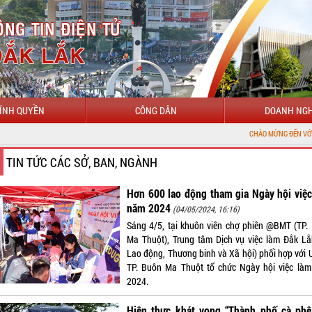
ÍNH QUYỀN
CÔNG DÂN
DOANH NGH
CHÀO MỪNG ĐẾN VỚI CỔNG THÔNG TIN
TIN TỨC CÁC SỞ, BAN, NGÀNH
Hơn 600 lao động tham gia Ngày hội việ
năm 2024
(04/05/2024, 16:16)
Sáng 4/5, tại khuôn viên chợ phiên @BMT (TP.
Ma Thuột), Trung tâm Dịch vụ việc làm Đắk Lắ
Lao động, Thương binh và Xã hội) phối hợp với
TP. Buôn Ma Thuột tổ chức Ngày hội việc là
2024.
Hiện thực khát vọng “Thành phố cà phê 