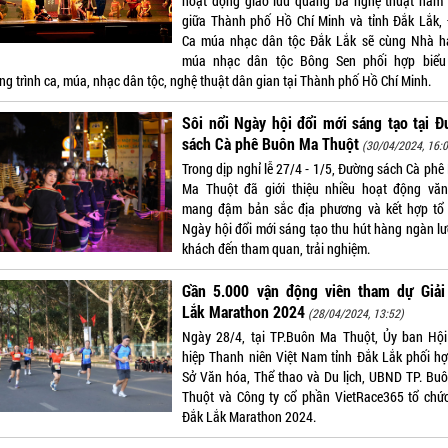
hoạt động giao lưu quảng bá nghệ thuật năm
giữa Thành phố Hồ Chí Minh và tỉnh Đắk Lắk,
Ca múa nhạc dân tộc Đắk Lắk sẽ cùng Nhà h
múa nhạc dân tộc Bông Sen phối hợp biểu
ng trình ca, múa, nhạc dân tộc, nghệ thuật dân gian tại Thành phố Hồ Chí Minh.
Sôi nổi Ngày hội đổi mới sáng tạo tại 
sách Cà phê Buôn Ma Thuột
(30/04/2024, 16:0
Trong dịp nghỉ lễ 27/4 - 1/5, Đường sách Cà phê
Ma Thuột đã giới thiệu nhiều hoạt động vă
mang đậm bản sắc địa phương và kết hợp tổ
Ngày hội đổi mới sáng tạo thu hút hàng ngàn lư
khách đến tham quan, trải nghiệm.
Gần 5.000 vận động viên tham dự Giải
Lắk Marathon 2024
(28/04/2024, 13:52)
Ngày 28/4, tại TP.Buôn Ma Thuột, Ủy ban Hội
hiệp Thanh niên Việt Nam tỉnh Đắk Lắk phối hợ
Sở Văn hóa, Thể thao và Du lịch, UBND TP. Bu
Thuột và Công ty cổ phần VietRace365 tổ chức
Đắk Lắk Marathon 2024.