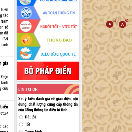
 Biên
g tác
t Nam
an Tổ
àn đã
n (SN
 sinh
m gia
 Điện
 binh
g cựu
BÌNH CHỌN
Xin ý kiến đánh giá về giao diện, nội
dung, chất lượng cung cấp thông tin
biểu
của Cổng thông tin điện tử tỉnh
/2024,
Rất tốt
Tốt
c các
Trung bình