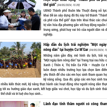
thế giới”
(04/05/2024, 15:39)
UBND Thành phố Buôn Ma Thuột đang nỗ lực 
khai Đề án xây dựng đô thị này trở thành “Thàn
cà phê của thế giới” dựa trên khai thác các chu
trị văn hóa địa phương gắn với huy động nguồn l
trung ương, phát huy vai trò của người dân và 
nghiệp.
Hấp dẫn du lịch trải nghiệm “Một ngày
nông dân” tại huyện Cư M’Gar
(04/05/2024, 15
Những năm gần đây, mô hình du lịch, trải n
“Một ngày làm nông dân” tại Trang trại rau hữu 
Xanh ( Thôn 4, Thị trấn Ea Pốk – Huyện Cư 
luôn được nhiều trường học lựa chọn làm điể
yêu thích để cho các em học sinh tham quan họ
kỹ năng sống. Qua đó, giúp các em học sinh tra
 nhiều kiến thức mới, kỹ năng thực hành các hoạt động như người nông dân thực
g tới xu hướng giáo dục xanh, kết hợp giữa vui chơi, học tập và du lịch sinh thái
thể chất và trí tuệ cho học sinh...
Lãnh đạo tỉnh thăm người có công tham