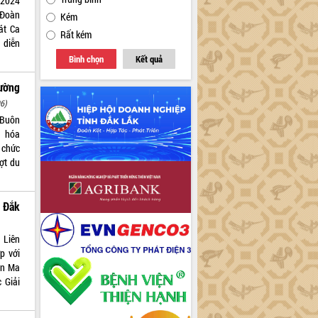
 2024
 Đoàn
Kém
át Ca
Rất kém
 diễn
Bình chọn
Kết quả
Đường
6)
 Buôn
n hóa
 chức
ợt du
 Đắk
 Liên
p với
ôn Ma
 Giải