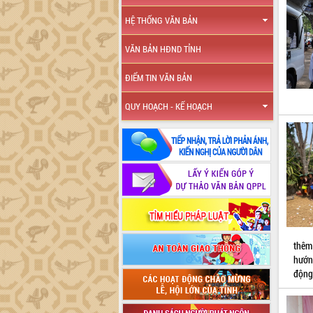
HỆ THỐNG VĂN BẢN
VĂN BẢN HĐND TỈNH
ĐIỂM TIN VĂN BẢN
QUY HOẠCH - KẾ HOẠCH
thêm
hướn
động 