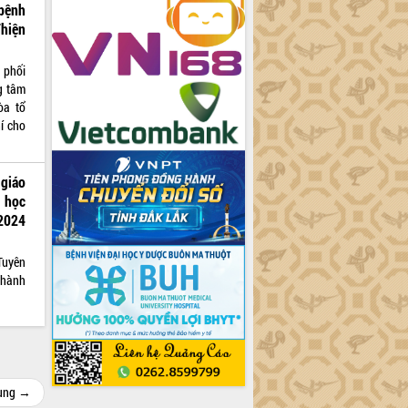
bệnh
hiện
 phối
g tâm
òa tổ
í cho
giáo
i học
 2024
Tuyên
thành
cùng →