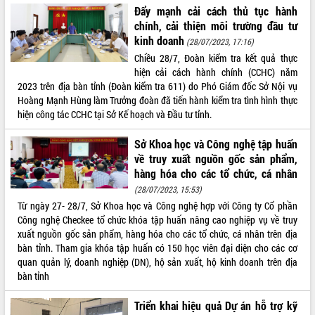
Đẩy mạnh cải cách thủ tục hành
VIDEO
chính, cải thiện môi trường đầu tư
kinh doanh
(28/07/2023, 17:16)
Không có file video nào để phát.
Chiều 28/7, Đoàn kiểm tra kết quả thực
hiện cải cách hành chính (CCHC) năm
ALBUM ẢNH
2023 trên địa bàn tỉnh (Đoàn kiểm tra 611) do Phó Giám đốc Sở Nội vụ
Hoàng Mạnh Hùng làm Trưởng đoàn đã tiến hành kiểm tra tình hình thực
hiện công tác CCHC tại Sở Kế hoạch và Đầu tư tỉnh.
Sở Khoa học và Công nghệ tập huấn
về truy xuất nguồn gốc sản phẩm,
hàng hóa cho các tổ chức, cá nhân
(28/07/2023, 15:53)
Từ ngày 27- 28/7, Sở Khoa học và Công nghệ hợp với Công ty Cổ phần
LIÊN KẾT WEB
Công nghệ Checkee tổ chức khóa tập huấn nâng cao nghiệp vụ về truy
xuất nguồn gốc sản phẩm, hàng hóa cho các tổ chức, cá nhân trên địa
bàn tỉnh. Tham gia khóa tập huấn có 150 học viên đại diện cho các cơ
quan quản lý, doanh nghiệp (DN), hộ sản xuất, hộ kinh doanh trên địa
bàn tỉnh
THỐNG KÊ TRUY CẬP
Triển khai hiệu quả Dự án hỗ trợ kỹ
Hôm nay:
14798