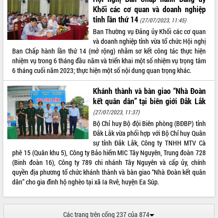
Khối các cơ quan và doanh nghiệp
tỉnh lần thứ 14
(27/07/2023, 11:45)
Ban Thường vụ Đảng ủy Khối các cơ quan
và doanh nghiệp tỉnh vừa tổ chức Hội nghị
Ban Chấp hành lần thứ 14 (mở rộng) nhằm sơ kết công tác thực hiện
nhiệm vụ trong 6 tháng đầu năm và triển khai một số nhiệm vụ trọng tâm
6 tháng cuối năm 2023; thực hiện một số nội dung quan trọng khác.
Khánh thành và bàn giao “Nhà Đoàn
kết quân dân” tại biên giới Đắk Lắk
(27/07/2023, 11:37)
Bộ Chỉ huy Bộ đội Biên phòng (BĐBP) tỉnh
Đắk Lắk vừa phối hợp với Bộ Chỉ huy Quân
sự tỉnh Đắk Lắk, Công ty TNHH MTV Cà
phê 15 (Quân khu 5), Công ty Bảo hiểm MIC Tây Nguyên, Trung đoàn 728
(Binh đoàn 16), Công ty 789 chi nhánh Tây Nguyên và cấp ủy, chính
quyền địa phương tổ chức khánh thành và bàn giao “Nhà Đoàn kết quân
dân” cho gia đình hộ nghèo tại xã Ia Rvê, huyện Ea Súp.
Các trang trên cổng 237 của 874