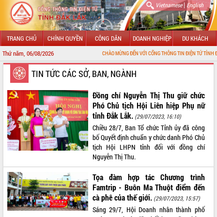
|
Vietnamese
English
TRANG CHỦ
CHÍNH QUYỀN
CÔNG DÂN
DOANH NGHIỆP
DU KHÁCH
Thứ năm, 06/08/2026
CHÀO MỪNG ĐẾN VỚI CỔNG THÔNG TIN ĐIỆN TỬ TỈNH ĐẮK LẮK
GIỚI THIỆU
TIN TỨC CÁC SỞ, BAN, NGÀNH
LÃNH ĐẠO UBND TỈNH
Đồng chí Nguyễn Thị Thu giữ chức
Phó Chủ tịch Hội Liên hiệp Phụ nữ
TIN TỨC SỰ KIỆN
tỉnh Đắk Lắk.
(29/07/2023, 16:10)
Chiều 28/7, Ban Tổ chức Tỉnh ủy đã công
SỞ, BAN, NGÀNH
bố Quyết định chuẩn y chức danh Phó Chủ
tịch Hội LHPN tỉnh đối với đồng chí
UBND CÁC XÃ, PHƯỜNG
Nguyễn Thị Thu.
THÔNG TIN CHỈ ĐẠO ĐIỀU HÀNH
Tọa đàm hợp tác Chương trình
Famtrip - Buôn Ma Thuột điểm đến
HỆ THỐNG VĂN BẢN
cà phê của thế giới.
(29/07/2023, 15:57)
Sáng 29/7, Hội Doanh nhân thành phố
VĂN BẢN HĐND TỈNH