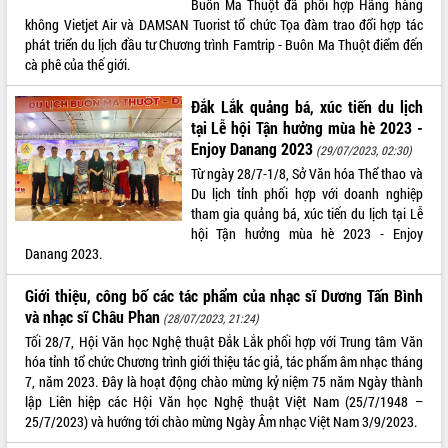
Buôn Ma Thuột đã phối hợp Hãng hàng
không Vietjet Air và DAMSAN Tuorist tổ chức Tọa đàm trao đổi hợp tác
ĐIỂM TIN VĂN BẢN
phát triển du lịch đầu tư Chương trình Famtrip - Buôn Ma Thuột điểm đến
cà phê của thế giới.
QUY HOẠCH - KẾ HOẠCH
Đắk Lắk quảng bá, xúc tiến du lịch
tại Lễ hội Tận hưởng mùa hè 2023 -
Enjoy Danang 2023
(29/07/2023, 02:30)
Từ ngày 28/7-1/8, Sở Văn hóa Thể thao và
Du lịch tỉnh phối hợp với doanh nghiệp
tham gia quảng bá, xúc tiến du lịch tại Lễ
hội Tận hưởng mùa hè 2023 - Enjoy
Danang 2023.
Giới thiệu, công bố các tác phẩm của nhạc sĩ Dương Tấn Bình
và nhạc sĩ Châu Phan
(28/07/2023, 21:24)
Tối 28/7, Hội Văn học Nghệ thuật Đắk Lắk phối hợp với Trung tâm Văn
hóa tỉnh tổ chức Chương trình giới thiệu tác giả, tác phẩm âm nhạc tháng
7, năm 2023. Đây là hoạt động chào mừng kỷ niệm 75 năm Ngày thành
lập Liên hiệp các Hội Văn học Nghệ thuật Việt Nam (25/7/1948 –
25/7/2023) và hướng tới chào mừng Ngày Âm nhạc Việt Nam 3/9/2023.