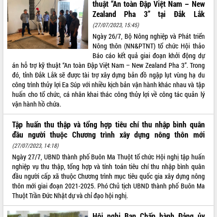
thuật “An toàn Đập Việt Nam – New
Tất cả:
65990940
Zealand Pha 3” tại Đắk Lắk
(27/07/2023, 15:45)
Ngày 26/7, Bộ Nông nghiệp và Phát triển
Nông thôn (NN&PTNT) tổ chức Hội thảo
Báo cáo kết quả giai đoạn khởi động dự
án hỗ trợ kỹ thuật “An toàn Đập Việt Nam – New Zealand Pha 3”. Trong
đó, tỉnh Đắk Lắk sẽ được tài trợ xây dựng bản đồ ngập lụt vùng hạ du
công trình thủy lợi Ea Súp với nhiều kịch bản vận hành khác nhau và tập
huấn cho tổ chức, cá nhân khai thác công thủy lợi về công tác quản lý
vận hành hồ chứa.
Tập huấn thu thập và tổng hợp tiêu chí thu nhập bình quân
đầu người thuộc Chương trình xây dựng nông thôn mới
(27/07/2023, 14:18)
Ngày 27/7, UBND thành phố Buôn Ma Thuột tổ chức Hội nghị tập huấn
nghiệp vụ thu thập, tổng hợp và tính toán tiêu chí thu nhập bình quân
đầu người cấp xã thuộc Chương trình mục tiêu quốc gia xây dựng nông
thôn mới giai đoạn 2021-2025. Phó Chủ tịch UBND thành phố Buôn Ma
Thuột Trần Đức Nhật dự và chỉ đạo hội nghị.
Hội nghị Ban Chấp hành Đảng ủy