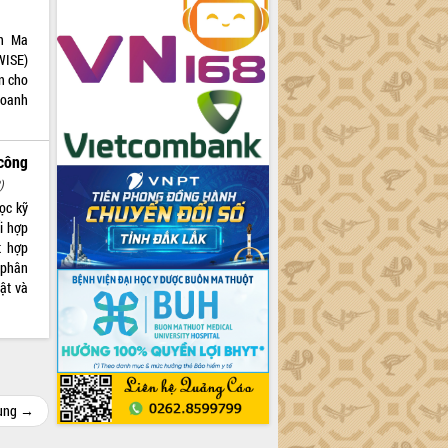
ôn Ma
(WISE)
n cho
doanh
công
)
ọc kỹ
i hợp
t hợp
 phân
ật và
cùng →