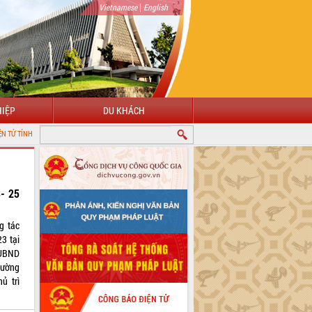
|
Vietnamese
English
IỆP
DU KHÁCH
LẮK
3- 25
g tác
3 tại
 UBND
hường
ủ trì