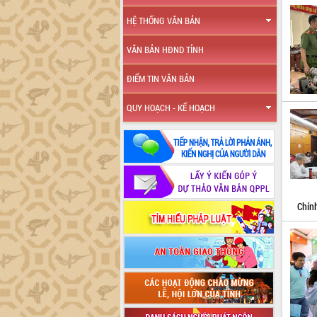
HỆ THỐNG VĂN BẢN
VĂN BẢN HĐND TỈNH
ĐIỂM TIN VĂN BẢN
QUY HOẠCH - KẾ HOẠCH
Chính