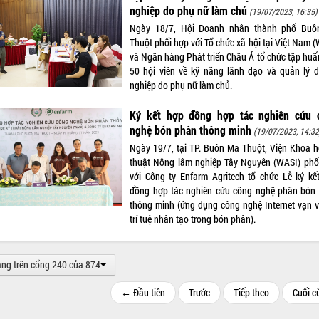
nghiệp do phụ nữ làm chủ
(19/07/2023, 16:35)
Ngày 18/7, Hội Doanh nhân thành phố Bu
Thuột phối hợp với Tổ chức xã hội tại Việt Nam 
và Ngân hàng Phát triển Châu Á tổ chức tập huấ
50 hội viên về kỹ năng lãnh đạo và quản lý 
nghiệp do phụ nữ làm chủ.
Ký kết hợp đồng hợp tác nghiên cứu 
nghệ bón phân thông minh
(19/07/2023, 14:32
Ngày 19/7, tại TP. Buôn Ma Thuột, Viện Khoa h
thuật Nông lâm nghiệp Tây Nguyên (WASI) phố
với Công ty Enfarm Agritech tổ chức Lễ ký kế
đồng hợp tác nghiên cứu công nghệ phân bón
thông minh (ứng dụng công nghệ Internet vạn v
trí tuệ nhân tạo trong bón phân).
ang trên cổng 240 của 874
← Đầu tiên
Trước
Tiếp theo
Cuối 