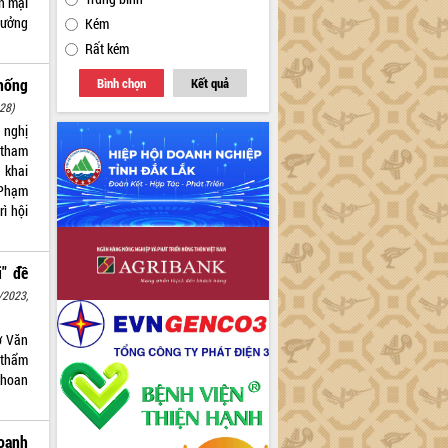
n mại
hưởng
Kém
Rất kém
chống
Bình chọn
Kết quả
28)
 nghị
 tham
n khai
 Phạm
ì hội
" đề
/2023,
ở Văn
 thẩm
khoan
oanh