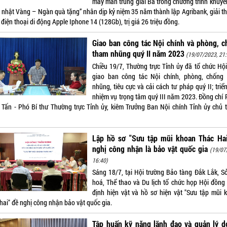
may mắn trúng giải Ba trong chương trình khuyế
h nhật Vàng – Ngàn quà tặng” nhân dịp kỷ niệm 35 năm thành lập Agribank, giải t
 điện thoại di động Apple Iphone 14 (128Gb), trị giá 26 triệu đồng.
Giao ban công tác Nội chính và phòng, 
tham nhũng quý II năm 2023
(19/07/2023, 21:
Chiều 19/7, Thường trực Tỉnh ủy đã tổ chức Hội
giao ban công tác Nội chính, phòng, chống
nhũng, tiêu cực và cải cách tư pháp quý II; triể
nhiệm vụ trọng tâm quý III năm 2023. Đồng chí
 Tấn - Phó Bí thư Thường trực Tỉnh ủy, kiêm Trưởng Ban Nội chính Tỉnh ủy chủ tr
Lập hồ sơ "Sưu tập mũi khoan Thác Hai
nghị công nhận là bảo vật quốc gia
(19/07
16:40)
Sáng 18/7, tại Hội trường Bảo tàng Đắk Lắk, S
hoá, Thể thao và Du lịch tổ chức họp Hội đồng
định hiện vật và hồ sơ hiện vật "Sưu tập mũi 
hai" đề nghị công nhận bảo vật quốc gia.
Tập huấn kỹ năng lãnh đạo và quản lý d