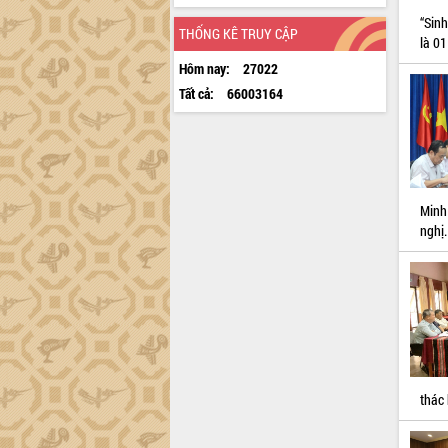
“Sin
THỐNG KÊ TRUY CẬP
là 01
Hôm nay:
27022
Tất cả:
66003164
Minh
nghị.
thác 