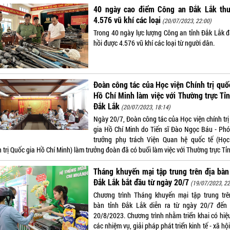
40 ngày cao điểm Công an Đắk Lắk thu
4.576 vũ khí các loại
(20/07/2023, 22:00)
Trong 40 ngày lực lượng Công an tỉnh Đắk Lắk đ
hồi được 4.576 vũ khí các loại từ người dân.
Đoàn công tác của Học viện Chính trị quố
Hồ Chí Minh làm việc với Thường trực Tỉ
Đắk Lắk
(20/07/2023, 18:14)
Ngày 20/7, Đoàn công tác của Học viện chính trị
gia Hồ Chí Minh do Tiến sĩ Đào Ngọc Báu - Phó
trưởng phụ trách Viện Quan hệ quốc tế (Học
 trị Quốc gia Hồ Chí Minh) làm trưởng đoàn đã có buổi làm việc với Thường trực Tỉn
Tháng khuyến mại tập trung trên địa bàn
Đắk Lắk bắt đầu từ ngày 20/7
(19/07/2023, 22
Chương trình Tháng khuyến mại tập trung trê
bàn tỉnh Đắk Lắk diễn ra từ ngày 20/7 đến
20/8/2023. Chương trình nhằm triển khai có hiệ
các nhiệm vụ, giải pháp phát triển kinh tế - xã hội