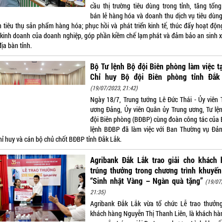
cầu thị trường tiêu dùng trong tỉnh, tăng tổn
bán lẻ hàng hóa và doanh thu dịch vụ tiêu dùng
 tiêu thụ sản phẩm hàng hóa; phục hồi và phát triển kinh tế, thúc đẩy hoạt độn
 kinh doanh của doanh nghiệp, góp phần kiềm chế lạm phát và đảm bảo an sinh x
địa bàn tỉnh.
Bộ Tư lệnh Bộ đội Biên phòng làm việc t
Chỉ huy Bộ đội Biên phòng tỉnh Đắk
(19/07/2023, 21:42)
Ngày 18/7, Trung tướng Lê Đức Thái - Ủy viên 
ương Đảng, Ủy viên Quân ủy Trung ương, Tư lệ
đội Biên phòng (BĐBP) cùng đoàn công tác của 
lệnh BĐBP đã làm việc với Ban Thường vụ Đản
hỉ huy và cán bộ chủ chốt BĐBP tỉnh Đắk Lắk.
Agribank Đắk Lắk trao giải cho khách 
trúng thưởng trong chương trình khuyến
“Sinh nhật Vàng – Ngàn quà tặng”
(19/07
21:35)
Agribank Đắk Lắk vừa tổ chức Lễ trao thưởn
khách hàng Nguyễn Thị Thanh Liên, là khách hà