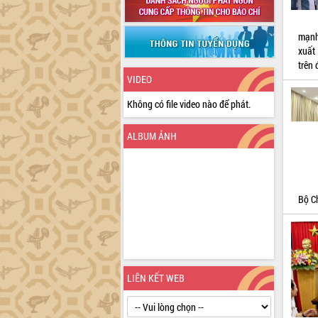
mạnh
xuất
trên 
VIDEO
Không có file video nào để phát.
ALBUM ẢNH
Bộ C
LIÊN KẾT WEB