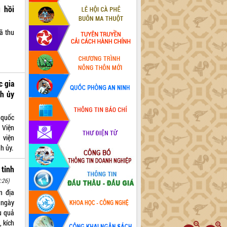
 hồi
ã thu
c gia
nh ủy
 quốc
 Viện
 viện
h ủy.
 tỉnh
:26)
n địa
 ngày
u quả
, kích