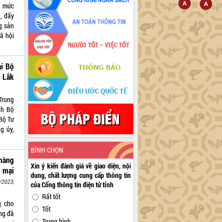
g mức
, đẩy
g sản
ã hội
ại Bộ
 Lắk
Trung
nh Bộ
Bộ Tư
g ủy,
BÌNH CHỌN
hàng
Xin ý kiến đánh giá về giao diện, nội
 mại
dung, chất lượng cung cấp thông tin
/2023,
của Cổng thông tin điện tử tỉnh
Rất tốt
g cho
Tốt
ng đã
Trung bình