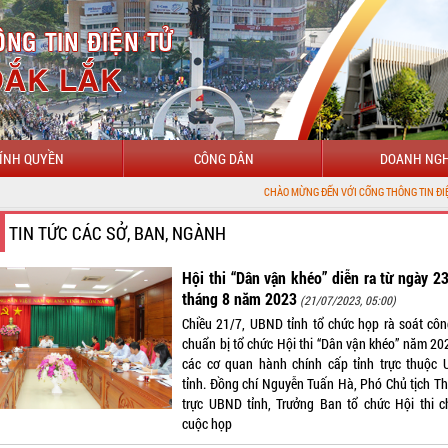
ÍNH QUYỀN
CÔNG DÂN
DOANH NGH
CHÀO MỪNG ĐẾN VỚI CỔNG THÔNG TIN ĐIỆN TỬ TỈNH ĐẮK 
TIN TỨC CÁC SỞ, BAN, NGÀNH
Hội thi “Dân vận khéo” diễn ra từ ngày 2
tháng 8 năm 2023
(21/07/2023, 05:00)
Chiều 21/7, UBND tỉnh tổ chức họp rà soát côn
chuẩn bị tổ chức Hội thi “Dân vận khéo” năm 202
các cơ quan hành chính cấp tỉnh trực thuộc
tỉnh. Đồng chí Nguyễn Tuấn Hà, Phó Chủ tịch T
trực UBND tỉnh, Trưởng Ban tổ chức Hội thi ch
cuộc họp