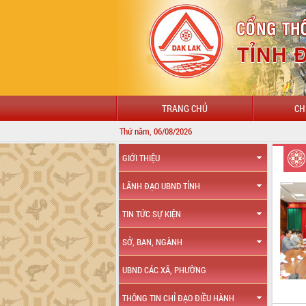
TRANG CHỦ
CH
Thứ năm, 06/08/2026
GIỚI THIỆU
LÃNH ĐẠO UBND TỈNH
TIN TỨC SỰ KIỆN
SỞ, BAN, NGÀNH
UBND CÁC XÃ, PHƯỜNG
THÔNG TIN CHỈ ĐẠO ĐIỀU HÀNH