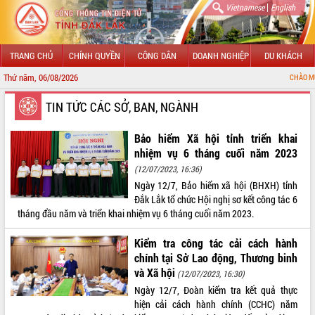
|
Vietnamese
English
TRANG CHỦ
CHÍNH QUYỀN
CÔNG DÂN
DOANH NGHIỆP
DU KHÁCH
Thứ năm, 06/08/2026
CHÀO MỪNG ĐẾN VỚI CỔ
GIỚI THIỆU
TIN TỨC CÁC SỞ, BAN, NGÀNH
LÃNH ĐẠO UBND TỈNH
Bảo hiểm Xã hội tỉnh triển khai
nhiệm vụ 6 tháng cuối năm 2023
TIN TỨC SỰ KIỆN
(12/07/2023, 16:36)
Ngày 12/7, Bảo hiểm xã hội (BHXH) tỉnh
SỞ, BAN, NGÀNH
Đắk Lắk tổ chức Hội nghị sơ kết công tác 6
tháng đầu năm và triển khai nhiệm vụ 6 tháng cuối năm 2023.
UBND CÁC XÃ, PHƯỜNG
Kiểm tra công tác cải cách hành
THÔNG TIN CHỈ ĐẠO ĐIỀU HÀNH
chính tại Sở Lao động, Thương binh
và Xã hội
(12/07/2023, 16:30)
HỆ THỐNG VĂN BẢN
Ngày 12/7, Đoàn kiểm tra kết quả thực
hiện cải cách hành chính (CCHC) năm
VĂN BẢN HĐND TỈNH