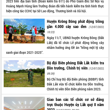
2023 trên địa bàn tỉnh (Đoàn kiểm tra 611) do Phó Giám đốc Sở Nội vụ
Hoàng Mạnh Hùng làm Trưởng đoàn đã tiến hành kiểm tra tình hình thực
ĐIỂM TIN VĂN BẢN
hiện công tác CCHC tại Sở Lao động, Thương binh và Xã hội.
QUY HOẠCH - KẾ HOẠCH
Huyện Krông Bông phát động trồng
gần 4.000 cây sao đen
(12/07/2023,
10:23)
Ngày 11/7, UBND huyện Krông Bông (Đắk
Lắk) đã tổ chức Lễ phát động trồng cây
nhằm hưởng ứng Đề án “trồng một tỷ cây
xanh giai đoạn 2021-2025”.
Bộ đội Biên phòng Đắk Lắk kiểm tra
Đồn trưởng, Chính trị viên
(12/07/2023,
09:39)
Bộ Chỉ huy Bộ đội Biên phòng (BĐBP) tỉnh
Đắk Lắk vừa tổ chức kiểm tra Đồn trưởng,
Chính trị viên Đồn Biên phòng năm 2023.
Giao ban các tổ chức cơ sở đảng
trực thuộc Huyện ủy Lắk quý II năm
2023
(12/07/2023, 09:30)