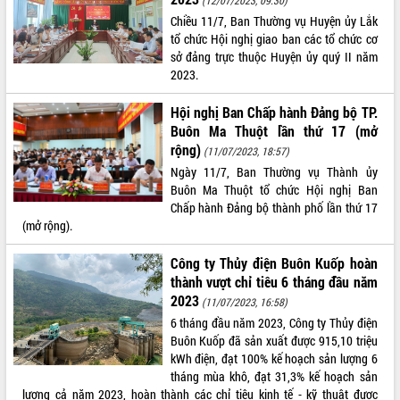
Chiều 11/7, Ban Thường vụ Huyện ủy Lắk
VIDEO
tổ chức Hội nghị giao ban các tổ chức cơ
Không có file video nào để phát.
sở đảng trực thuộc Huyện ủy quý II năm
2023.
ALBUM ẢNH
Hội nghị Ban Chấp hành Đảng bộ TP.
Buôn Ma Thuột lần thứ 17 (mở
rộng)
(11/07/2023, 18:57)
Ngày 11/7, Ban Thường vụ Thành ủy
Buôn Ma Thuột tổ chức Hội nghị Ban
Chấp hành Đảng bộ thành phố lần thứ 17
(mở rộng).
Công ty Thủy điện Buôn Kuốp hoàn
LIÊN KẾT WEB
thành vượt chỉ tiêu 6 tháng đầu năm
2023
(11/07/2023, 16:58)
6 tháng đầu năm 2023, Công ty Thủy điện
Buôn Kuốp đã sản xuất được 915,10 triệu
kWh điện, đạt 100% kế hoạch sản lượng 6
THỐNG KÊ TRUY CẬP
tháng mùa khô, đạt 31,3% kế hoạch sản
Hôm nay:
16381
lượng cả năm 2023, hoàn thành các chỉ tiêu kinh tế - kỹ thuật được