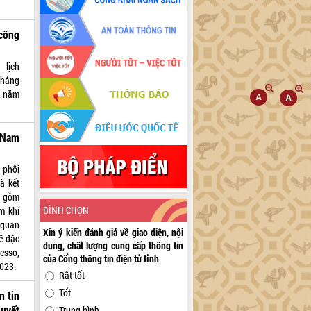
 công
lịch
tháng
i năm
t Nam
 phối
à kết
m gồm
BÌNH CHỌN
m khí
 quan
Xin ý kiến đánh giá về giao diện, nội
hê đặc
dung, chất lượng cung cấp thông tin
esso,
của Cổng thông tin điện tử tỉnh
2023.
Rất tốt
Tốt
n tin
huyết
Trung bình