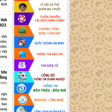
i khởi
tỉnh
023.
 tỉnh
 năm,
 năm.
 Việt
Quang
 tiêu
 đồng
/2023,
 nghị
n khai
g Ban
Quang