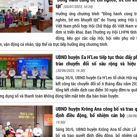
tật”
(03/07/2023, 10:34)
Hưởng ứng chương trình “Đồng hành cùng t
nghèo, trẻ em khuyết tật” do Trung ương Hội
Việt Nam phối hợp Hội Chữ thập đỏ Việt Nam v
đơn vị triển khai, Ban Thường vụ Hội LHPN tỉnh
động, kêu gọi các cấp Hội, hội viên phụ nữ 
n, vận động cá nhân, tập thể và trực tiếp hưởng ứng chương trình.
UBND huyện Ea H’Leo tiếp tục thúc đẩy 
trào chuyển đổi số sâu rộng và hiệu
(30/06/2023, 16:30)
Sáng 30/6, UBND huyện Ea H’Leo tổ chức Hội ng
kết công tác chuyển đổi số 6 tháng đầu năm 20
tổng kết chiến dịch cao điểm 30 ngày đêm ra quâ
ứng dụng số và thanh toán không dùng tiền mặt trên địa bàn toàn huyện.
UBND huyện Krông Ana công bố và trao q
định điều động, bổ nhiệm cán bộ
(30/06
15:50)
Sáng 30/6, UBND huyện Krông Ana tổ chức Lễ
bố và trao quyết định điều động, bổ nhiệm c