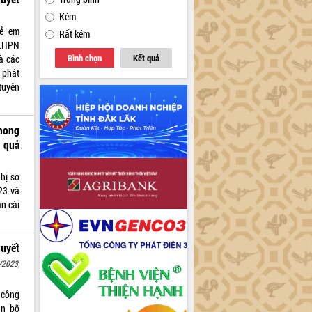
Kém
rẻ em
Rất kém
 LHPN
Bình chọn
Kết quả
à các
 phát
tuyên
phong
 quả
hị sơ
23 và
n cài
uyết
/2023,
 công
án bộ