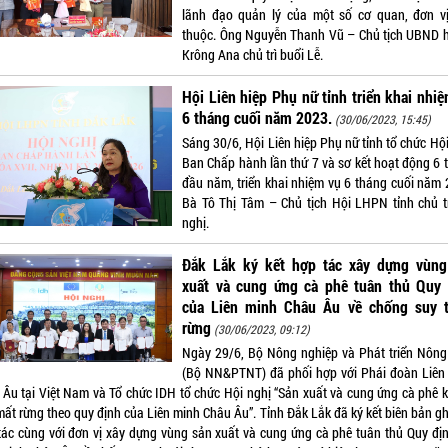
lãnh đạo quản lý của một số cơ quan, đơn vị
thuộc. Ông Nguyễn Thanh Vũ – Chủ tịch UBND 
Krông Ana chủ trì buổi Lễ.
Hội Liên hiệp Phụ nữ tỉnh triển khai nhi
6 tháng cuối năm 2023.
(30/06/2023, 15:45)
Sáng 30/6, Hội Liên hiệp Phụ nữ tỉnh tổ chức Hộ
Ban Chấp hành lần thứ 7 và sơ kết hoạt động 6 
đầu năm, triển khai nhiệm vụ 6 tháng cuối năm 
Bà Tô Thị Tâm – Chủ tịch Hội LHPN tỉnh chủ tr
nghị.
Đắk Lắk ký kết hợp tác xây dựng vùng
xuất và cung ứng cà phê tuân thủ Quy 
của Liên minh Châu Âu về chống suy t
rừng
(30/06/2023, 09:12)
Ngày 29/6, Bộ Nông nghiệp và Phát triển Nông
(Bộ NN&PTNT) đã phối hợp với Phái đoàn Liên
 Âu tại Việt Nam và Tổ chức IDH tổ chức Hội nghị “Sản xuất và cung ứng cà phê 
mất rừng theo quy định của Liên minh Châu Âu”. Tỉnh Đắk Lắk đã ký kết biên bản gh
tác cùng với đơn vị xây dựng vùng sản xuất và cung ứng cà phê tuân thủ Quy đị