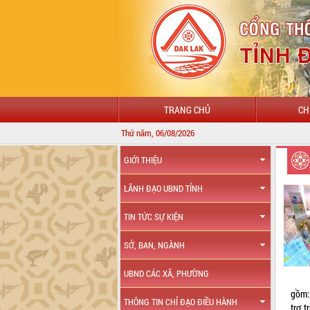
TRANG CHỦ
CH
Thứ năm, 06/08/2026
GIỚI THIỆU
LÃNH ĐẠO UBND TỈNH
TIN TỨC SỰ KIỆN
SỞ, BAN, NGÀNH
UBND CÁC XÃ, PHƯỜNG
gồm:
THÔNG TIN CHỈ ĐẠO ĐIỀU HÀNH
trợ 