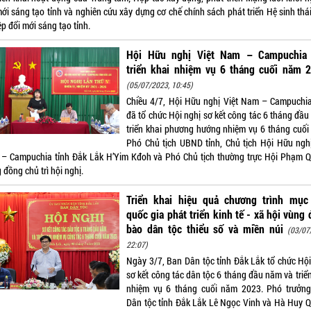
ới sáng tạo tỉnh và nghiên cứu xây dựng cơ chế chính sách phát triển Hệ sinh thá
p đổi mới sáng tạo tỉnh.
Hội Hữu nghị Việt Nam – Campuchia 
triển khai nhiệm vụ 6 tháng cuối năm 2
(05/07/2023, 10:45)
Chiều 4/7, Hội Hữu nghị Việt Nam – Campuchia
đã tổ chức Hội nghị sơ kết công tác 6 tháng đầu
triển khai phương hướng nhiệm vụ 6 tháng cuối
Phó Chủ tịch UBND tỉnh, Chủ tịch Hội Hữu nghị
– Campuchia tỉnh Đắk Lắk H’Yim Kđoh và Phó Chủ tịch thường trực Hội Phạm 
đồng chủ trì hội nghị.
Triển khai hiệu quả chương trình mục
quốc gia phát triển kinh tế - xã hội vùng
bào dân tộc thiểu số và miền núi
(03/07
22:07)
Ngày 3/7, Ban Dân tộc tỉnh Đắk Lắk tổ chức Hội
sơ kết công tác dân tộc 6 tháng đầu năm và triể
nhiệm vụ 6 tháng cuối năm 2023. Phó trưởn
Dân tộc tỉnh Đắk Lắk Lê Ngọc Vinh và Hà Huy 