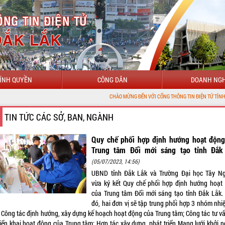
ÍNH QUYỀN
CÔNG DÂN
DOANH NGH
CHÀO MỪNG ĐẾN VỚI CỔNG THÔNG TIN ĐIỆN TỬ TỈNH ĐẮK LẮK
TIN TỨC CÁC SỞ, BAN, NGÀNH
Quy chế phối hợp định hướng hoạt động
Trung tâm Đổi mới sáng tạo tỉnh Đắk
(05/07/2023, 14:56)
UBND tỉnh Đắk Lắk và Trường Đại học Tây N
vừa ký kết Quy chế phối hợp định hướng hoạt
của Trung tâm Đổi mới sáng tạo tỉnh Đắk Lắk.
đó, hai đơn vị sẽ tập trung phối hợp 3 nhóm nhi
 Công tác định hướng, xây dựng kế hoạch hoạt động của Trung tâm; Công tác tư vấ
triển khai hoạt động của Trung tâm; Hợp tác xây dựng, phát triển Mạng lưới khởi n