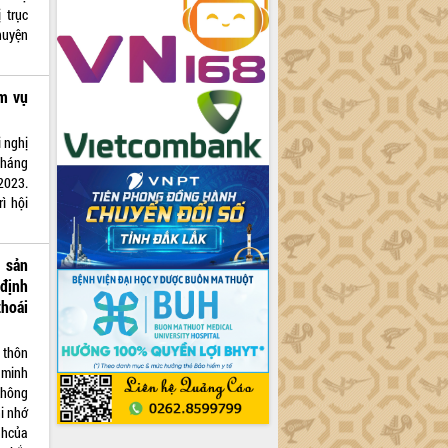
 trục
huyện
ệm vụ
i nghị
tháng
2023.
ì hội
 sản
định
hoái
 thôn
 minh
không
i nhớ
nhcủa