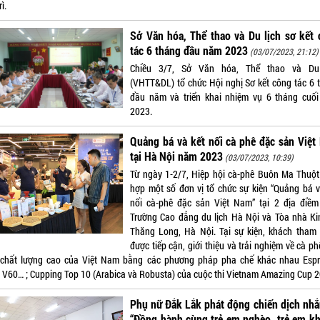
ì.
Sở Văn hóa, Thể thao và Du lịch sơ kết
tác 6 tháng đầu năm 2023
(03/07/2023, 21:12)
Chiều 3/7, Sở Văn hóa, Thể thao và Du 
(VHTT&DL) tổ chức Hội nghị Sơ kết công tác 6 
đầu năm và triển khai nhiệm vụ 6 tháng cuố
2023.
Quảng bá và kết nối cà phê đặc sản Việ
tại Hà Nội năm 2023
(03/07/2023, 10:39)
Từ ngày 1-2/7, Hiệp hội cà-phê Buôn Ma Thuột
hợp một số đơn vị tổ chức sự kiện “Quảng bá v
nối cà-phê đặc sản Việt Nam” tại 2 địa điề
Trường Cao đẳng du lịch Hà Nội và Tòa nhà Ki
Thăng Long, Hà Nội. Tại sự kiện, khách tham
được tiếp cận, giới thiệu và trải nghiệm về cà p
 chất lượng cao của Việt Nam bằng các phương pháp pha chế khác nhau Espr
, V60… ; Cupping Top 10 (Arabica và Robusta) của cuộc thi Vietnam Amazing Cup 
Phụ nữ Đắk Lắk phát động chiến dịch nhắ
“Đồng hành cùng trẻ em nghèo, trẻ em k