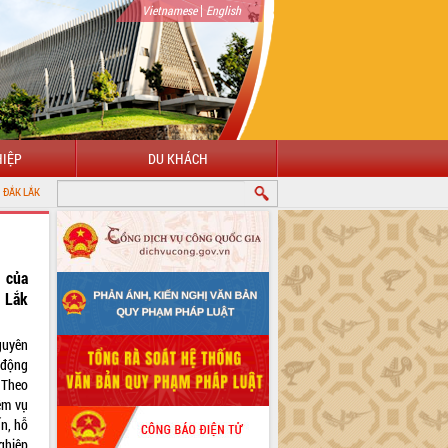
|
Vietnamese
English
IỆP
DU KHÁCH
 của
 Lắk
guyên
 động
 Theo
ệm vụ
n, hỗ
ghiệp