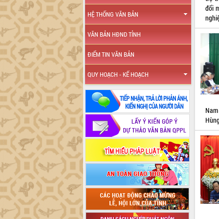
đổi m
HỆ THỐNG VĂN BẢN
nghiệ
VĂN BẢN HĐND TỈNH
ĐIỂM TIN VĂN BẢN
QUY HOẠCH - KẾ HOẠCH
Nam 
Hùng 