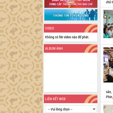
chủ tr
VIDEO
Không có file video nào để phát.
ALBUM ẢNH
sản,
Phin
LIÊN KẾT WEB