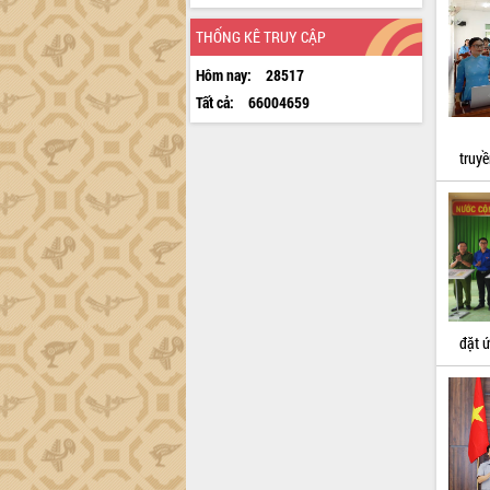
THỐNG KÊ TRUY CẬP
Hôm nay:
28517
Tất cả:
66004659
truyề
đặt 