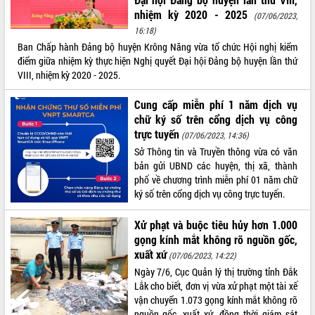
nhiệm kỳ 2020 - 2025
(07/06/2023,
ĐIỂM TIN VĂN BẢN
16:18)
Ban Chấp hành Đảng bộ huyện Krông Năng vừa tổ chức Hội nghị kiểm
QUY HOẠCH - KẾ HOẠCH
điểm giữa nhiệm kỳ thực hiện Nghị quyết Đại hội Đảng bộ huyện lần thứ
VIII, nhiệm kỳ 2020 - 2025.
Cung cấp miễn phí 1 năm dịch vụ
chữ ký số trên cổng dịch vụ công
trực tuyến
(07/06/2023, 14:36)
Sở Thông tin và Truyền thông vừa có văn
bản gửi UBND các huyện, thị xã, thành
phố về chương trình miễn phí 01 năm chữ
ký số trên cổng dịch vụ công trực tuyến.
Xử phạt và buộc tiêu hủy hơn 1.000
gọng kính mắt không rõ nguồn gốc,
xuất xứ
(07/06/2023, 14:22)
Ngày 7/6, Cục Quản lý thị trường tỉnh Đắk
Lắk cho biết, đơn vị vừa xử phạt một tài xế
vận chuyển 1.073 gọng kính mắt không rõ
nguồn gốc, xuất xứ, đồng thời giám sát