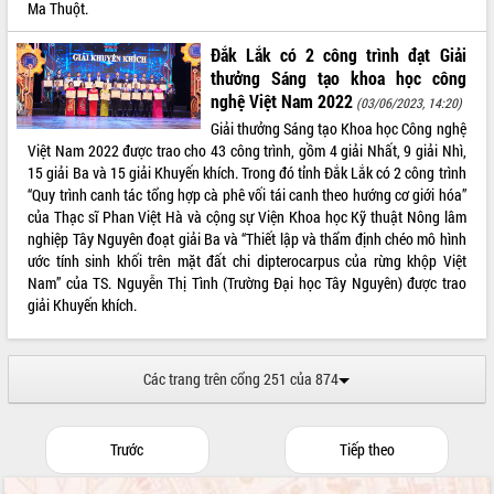
Ma Thuột.
Đắk Lắk có 2 công trình đạt Giải
thưởng Sáng tạo khoa học công
nghệ Việt Nam 2022
(03/06/2023, 14:20)
Giải thưởng Sáng tạo Khoa học Công nghệ
Việt Nam 2022 được trao cho 43 công trình, gồm 4 giải Nhất, 9 giải Nhì,
15 giải Ba và 15 giải Khuyến khích. Trong đó tỉnh Đắk Lắk có 2 công trình
“Quy trình canh tác tổng hợp cà phê vối tái canh theo hướng cơ giới hóa”
của Thạc sĩ Phan Việt Hà và cộng sự Viện Khoa học Kỹ thuật Nông lâm
nghiệp Tây Nguyên đoạt giải Ba và “Thiết lập và thẩm định chéo mô hình
ước tính sinh khối trên mặt đất chi dipterocarpus của rừng khộp Việt
Nam” của TS. Nguyễn Thị Tình (Trường Đại học Tây Nguyên) được trao
giải Khuyến khích.
Các trang trên cổng 251 của 874
Trước
Tiếp theo