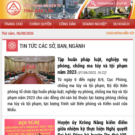
|
Vietnamese
English
TRANG CHỦ
CHÍNH QUYỀN
CÔNG DÂN
DOANH NGHIỆP
DU KHÁCH
Thứ năm, 06/08/2026
CHÀO MỪNG ĐẾN VỚI CỔNG THÔNG TI
GIỚI THIỆU
TIN TỨC CÁC SỞ, BAN, NGÀNH
LÃNH ĐẠO UBND TỈNH
Tập huấn pháp luật, nghiệp vụ
phòng, chống ma túy và tội phạm
TIN TỨC SỰ KIỆN
năm 2023
(07/06/2023, 16:22)
Từ ngày 6 đến ngày 8/6, Cục Phòng,
SỞ, BAN, NGÀNH
chống ma túy và tội phạm, Bộ đội Biên
phòng tổ chức tập huấn pháp luật, nghiệp vụ phòng, chống ma túy và tội
UBND CÁC XÃ, PHƯỜNG
phạm năm 2023 cho các đồng chí cán bộ thuộc lực lượng phòng chống
ma túy và tội phạm, lực lượng Trinh sát Biên phòng và Kiểm soát cửa
THÔNG TIN CHỈ ĐẠO ĐIỀU HÀNH
khẩu.
HỆ THỐNG VĂN BẢN
Huyện ủy Krông Năng kiểm điểm
giữa nhiệm kỳ thực hiện Nghị quyết
VĂN BẢN HĐND TỈNH
Đại hội Đảng bộ huyện lần thứ VIII,