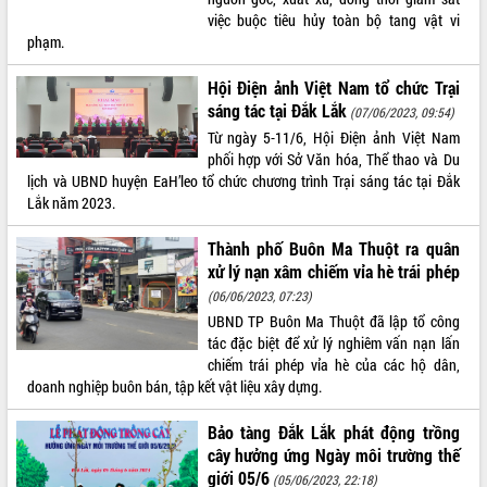
việc buộc tiêu hủy toàn bộ tang vật vi
VIDEO
phạm.
Không có file video nào để phát.
Hội Điện ảnh Việt Nam tổ chức Trại
sáng tác tại Đắk Lắk
(07/06/2023, 09:54)
ALBUM ẢNH
Từ ngày 5-11/6, Hội Điện ảnh Việt Nam
phối hợp với Sở Văn hóa, Thể thao và Du
lịch và UBND huyện EaH’leo tổ chức chương trình Trại sáng tác tại Đắk
Lắk năm 2023.
Thành phố Buôn Ma Thuột ra quân
xử lý nạn xâm chiếm vỉa hè trái phép
(06/06/2023, 07:23)
UBND TP Buôn Ma Thuột đã lập tổ công
LIÊN KẾT WEB
tác đặc biệt để xử lý nghiêm vấn nạn lấn
chiếm trái phép vỉa hè của các hộ dân,
doanh nghiệp buôn bán, tập kết vật liệu xây dựng.
Bảo tàng Đắk Lắk phát động trồng
THỐNG KÊ TRUY CẬP
cây hưởng ứng Ngày môi trường thế
Hôm nay:
20366
giới 05/6
(05/06/2023, 22:18)