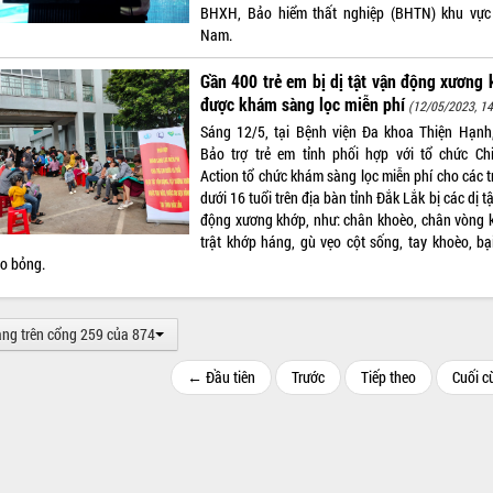
BHXH, Bảo hiểm thất nghiệp (BHTN) khu vực
Nam.
Gần 400 trẻ em bị dị tật vận động xương
được khám sàng lọc miễn phí
(12/05/2023, 14
Sáng 12/5, tại Bệnh viện Đa khoa Thiện Hạnh
Bảo trợ trẻ em tỉnh phối hợp với tổ chức Chi
Action tổ chức khám sàng lọc miễn phí cho các t
dưới 16 tuổi trên địa bàn tỉnh Đắk Lắk bị các dị t
động xương khớp, như: chân khoèo, chân vòng k
trật khớp háng, gù vẹo cột sống, tay khoèo, bạ
ẹo bỏng.
ang trên cổng 259 của 874
← Đầu tiên
Trước
Tiếp theo
Cuối 