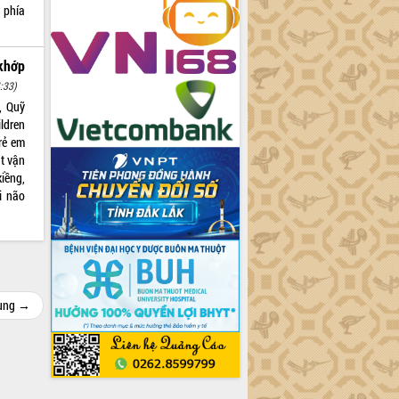
 phía
 khớp
:33)
, Quỹ
ldren
rẻ em
ật vận
iềng,
i não
cùng →