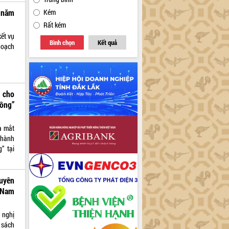
 năm
Kém
Rất kém
ết vụ
Bình chọn
Kết quả
hoạch
 cho
ồng”
a mắt
thành
” tại
uyên
 Nam
 nghị
 sách