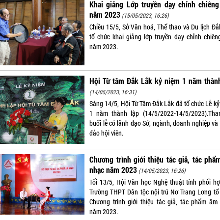
Khai giảng Lớp truyền dạy chỉnh chiêng
năm 2023
(15/05/2023, 16:26)
Chiều 15/5, Sở Văn hoá, Thể thao và Du lịch Đắ
tổ chức khai giảng lớp truyền dạy chỉnh chiên
năm 2023.
Hội Từ tâm Đắk Lắk kỷ niệm 1 năm thành
(14/05/2023, 16:31)
Sáng 14/5, Hội Từ Tâm Đắk Lắk đã tổ chức Lễ kỷ
1 năm thành lập (14/5/2022-14/5/2023).Th
buổi lễ có lãnh đạo Sở, ngành, doanh nghiệp và
đảo hội viên.
Chương trình giới thiệu tác giả, tác ph
nhạc năm 2023
(14/05/2023, 16:26)
Tối 13/5, Hội Văn học Nghệ thuật tỉnh phối hợ
Trường THPT Dân tộc nội trú Nơ Trang Lơng tổ
Chương trình giới thiệu tác giả, tác phẩm âm
năm 2023.