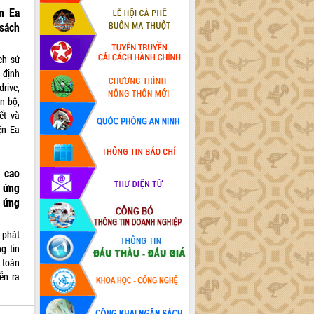
n Ea
sách
ch sử
 định
drive,
n bộ,
ết và
ện Ea
 cao
 ứng
 ứng
 phát
g tin
 toán
ễn ra