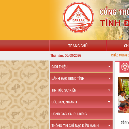
TRANG CHỦ
CH
Thứ năm, 06/08/2026
CHÀO MỪNG ĐẾN VỚI CỔNG THÔN
GIỚI THIỆU
LÃNH ĐẠO UBND TỈNH
TIN TỨC SỰ KIỆN
SỞ, BAN, NGÀNH
UBND CÁC XÃ, PHƯỜNG
sản 
THÔNG TIN CHỈ ĐẠO ĐIỀU HÀNH