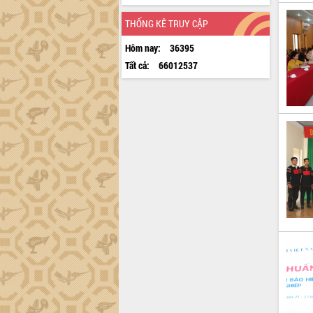
THỐNG KÊ TRUY CẬP
Hôm nay:
36395
Tất cả:
66012537