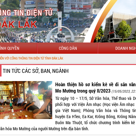
ÍNH QUYỀN
CÔNG DÂN
DOANH NGH
G TIN ĐIỆN TỬ TỈNH ĐẮK LẮK
TIN TỨC CÁC SỞ, BAN, NGÀNH
Hoàn thiện hồ sơ kiểm kê về di sản văn
Mo Mường trong quý II/2023
(15/05/2023, 22:
Từ ngày 10 – 17/5, Sở Văn hóa, Thể thao và Du
phối hợp với Viện Âm nhạc (Học viện Âm nhạc
gia Việt Nam); Phòng Văn hóa và Thông ti
huyện Ea H’leo, Ea Kar, Krông Bông, Krông Năng
Buôn Ma Thuột, tổ chức chương trình kiểm kê 
văn hóa Mo Mường của người Mường trên địa bàn tỉnh.