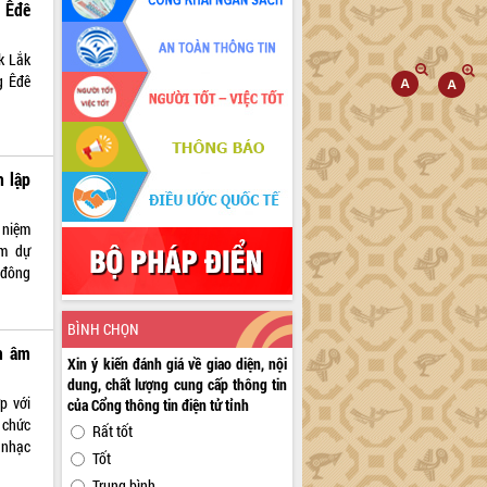
 Êđê
k Lắk
g Êđê
 lập
 niệm
am dự
 đông
BÌNH CHỌN
ẩm âm
Xin ý kiến đánh giá về giao diện, nội
dung, chất lượng cung cấp thông tin
p với
của Cổng thông tin điện tử tỉnh
 chức
Rất tốt
 nhạc
Tốt
Trung bình