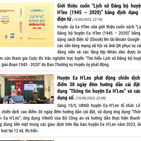
Giới thiệu cuốn “Lịch sử Đảng bộ huyệ
H’leo (1945 – 2020)” bằng định dạng 
điện tử
(15/05/2023, 22:18)
Huyện ủy Ea H’leo vừa giới thiệu cuốn sách “Lị
Đảng bộ huyện Ea H’leo (1945 – 2020)” bằng
dạng sách điện tử (Ebook) lên tài khoản Google 
các nền tảng mạng xã hội và link QR phục vụ cá
đảng viên và các tầng lớp Nhân dân được bi
ên cứu tham gia Cuộc thi trắc nghiệm trực tuyến "Tìm hiểu Lịch sử Đảng bộ huy
o, giai đoạn 1945 - 2020" do Ban Thường vụ Huyện ủy phát động.
Huyện Ea H’Leo phát động chiến dịch
điểm 30 ngày đêm hướng dẫn cài đặt
dụng “Thông tin huyện Ea H’Leo” và các
dụng số.
(15/05/2023, 22:09)
Sáng 15/5, UBND huyện Ea H’Leo tổ chức Lễ
 chiến dịch cao điểm 30 ngày đêm hướng dẫn cài đặt, sử dụng ứng dụng “Thôn
n Ea H’Leo”; ứng dụng VNeID của Bộ Công an và hướng dẫn thực hiện thanh
g dùng tiền mặt trong các giao dịch trên địa bàn huyện Ea H’Leo năm 2023, di
loạt tại 12 xã, thị trấn.