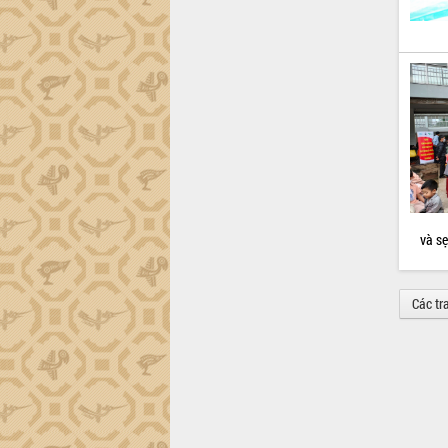
và s
Các tr