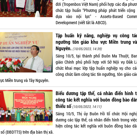
đới (Tropenbos Việt Nam) phối hợp các địa phươ
chức tập huấn “Phương pháp phát triển cộng
dựa vào nội lực" - Assets-Based Commu
Development (viết tắt là ABCD).
Tập huấn kỹ năng, nghiệp vụ công tác
ngưỡng tôn giáo khu vực Miền trung và
Nguyên.
(10/05/2023, 14:39)
Sáng 10/5, tại thành phố Buôn Ma Thuột, Ba
giáo Chính phủ phối hợp với Sở Nội vụ Đắk L
chức khai mạc lớp tập huấn nghiệp vụ cho cá
công chức làm công tác tín ngưỡng, tôn giáo các
vực Miền trung và Tây Nguyên.
Biểu dương tập thể, cá nhân điển hình 
công tác kết nghĩa với buôn đồng bào dâ
thiểu số
(10/05/2023, 14:11)
Sáng 10/5, Thị ủy Buôn Hồ tổ chức Hội nghị
dương các tập thể, cá nhân điển hình trong việc
hiện công tác kết nghĩa với buôn đồng bào dâ
 số (ĐBDTTS) trên địa bàn thị xã.