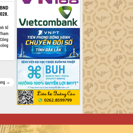
UBND
028.
nh tổ
 Tham
 Công
 công
cùng →