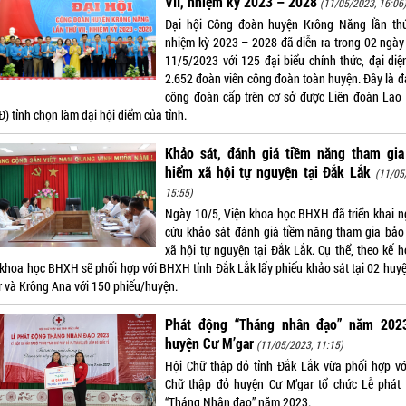
VII, nhiệm kỳ 2023 – 2028
(11/05/2023, 16:06
Đại hội Công đoàn huyện Krông Năng lần thứ
nhiệm kỳ 2023 – 2028 đã diễn ra trong 02 ngày
11/5/2023 với 125 đại biểu chính thức, đại diệ
2.652 đoàn viên công đoàn toàn huyện. Đây là đạ
công đoàn cấp trên cơ sở được Liên đoàn Lao
) tỉnh chọn làm đại hội điểm của tỉnh.
Khảo sát, đánh giá tiềm năng tham gia
hiểm xã hội tự nguyện tại Đắk Lắk
(11/05
15:55)
Ngày 10/5, Viện khoa học BHXH đã triển khai n
cứu khảo sát đánh giá tiềm năng tham gia bảo
xã hội tự nguyện tại Đắk Lắk. Cụ thể, theo kế h
 khoa học BHXH sẽ phối hợp với BHXH tỉnh Đắk Lắk lấy phiếu khảo sát tại 02 huyệ
r và Krông Ana với 150 phiếu/huyện.
Phát động “Tháng nhân đạo” năm 2023
huyện Cư M’gar
(11/05/2023, 11:15)
Hội Chữ thập đỏ tỉnh Đắk Lắk vừa phối hợp vớ
Chữ thập đỏ huyện Cư M’gar tổ chức Lễ phát
“Tháng Nhân đạo” năm 2023.