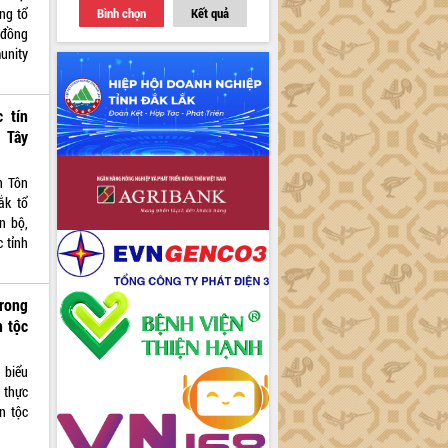
Bình chọn
Kết quả
ng tổ
 đồng
nity
 tín
 Tây
n Tôn
ắk tổ
n bộ,
 tỉnh
trong
n tộc
 biểu
 thực
n tộc