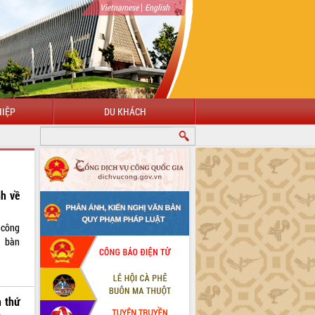
|
Vietnamese
English
IỆP
DU KHÁCH
h về
 công
a bàn
 thứ