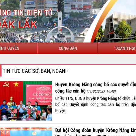
ÍNH QUYỀN
CÔNG DÂN
DOANH NGH
TIN TỨC CÁC SỞ, BAN, NGÀNH
Huyện Krông Năng công bố các quyết địn
công tác cán bộ
(11/05/2023, 16:40)
Chiều 11/5, UBND huyện Krông Năng tổ chức Lễ
bố các Quyết định công tác cán bộ trên đị
huyện.
Đại hội Công đoàn huyện Krông Năng lần