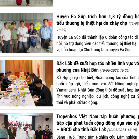
Huyện Ea Súp trích hơn 1,8 tỷ đồng hỗ
tiểu thương bị thiệt hại do cháy chợ
(11/05
10:59)
Huyện Ea Súp đã thành lập 6 đoàn công tác đi
hỏi, hỗ trợ động viên các tiểu thương bị thiệt hại
vụ hỏa hoạn tại Chợ trung tâm huyện Ea Súp.
Đắk Lắk đề xuất hợp tác nhiều lĩnh vực vớ
phương của Nhật Bản
(10/05/2023, 16:05)
Sở Ngoại vụ cho biết, Đoàn công tác của tỉnh 
buổi gặp gỡ, tiếp xúc với Sở Nông nghiệp
Yamanashi, Nhật Bản đồng thời đề xuất hợp tác
lĩnh vực nông nghiệp, du lịch, công nghệ xử lý
thải và phái cử lao động.
Tropenbos Việt Nam tập huấn phương 
tiếp cận phát triển cộng đồng dựa vào nộ
– ABCD cho tỉnh Đắk Lắk
(10/05/2023, 15:19)
Sáng 10/5, Trung tâm Nghiên cứu Lâm nghiệp 