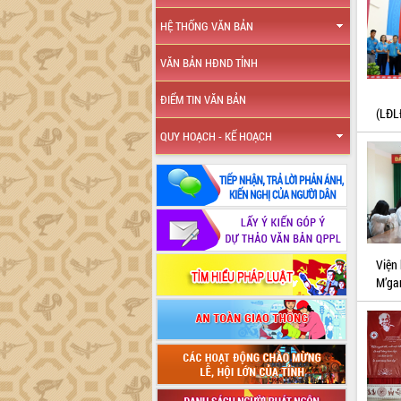
HỆ THỐNG VĂN BẢN
VĂN BẢN HĐND TỈNH
ĐIỂM TIN VĂN BẢN
(LĐLĐ
QUY HOẠCH - KẾ HOẠCH
Viện
M’ga