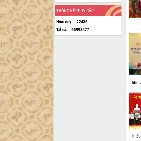
THỐNG KÊ TRUY CẬP
Hôm nay:
22435
Tất cả:
65998577
khu 
thiểu