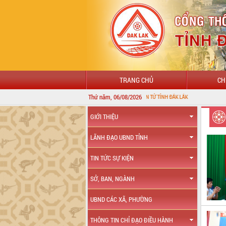
TRANG CHỦ
CH
Thứ năm, 06/08/2026
CHÀO MỪNG ĐẾN VỚI CỔNG THÔNG TIN ĐIỆN TỬ TỈNH ĐẮK LẮK
GIỚI THIỆU
LÃNH ĐẠO UBND TỈNH
TIN TỨC SỰ KIỆN
SỞ, BAN, NGÀNH
UBND CÁC XÃ, PHƯỜNG
THÔNG TIN CHỈ ĐẠO ĐIỀU HÀNH