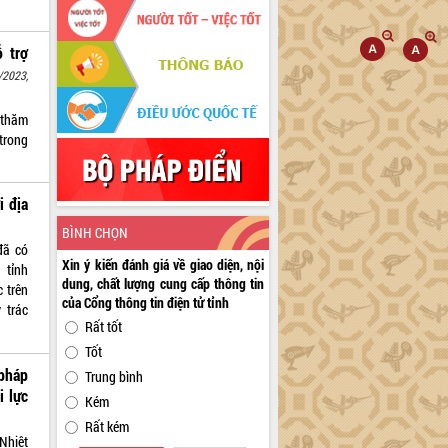
 trợ
/2023,
 thăm
 trong
i địa
BÌNH CHỌN
đã có
Xin ý kiến đánh giá về giao diện, nội
 tỉnh
dung, chất lượng cung cấp thông tin
 trên
của Cổng thông tin điện tử tỉnh
 trác
Rất tốt
Tốt
pháp
Trung bình
i lực
Kém
Rất kém
Nhiệt