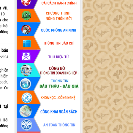
)
 VII,
 10 –
n cho
i hội
 động
 bảo
/2023,
ghiên
 hiểm
oạch,
n: Cư
 tại
i Hội
 động