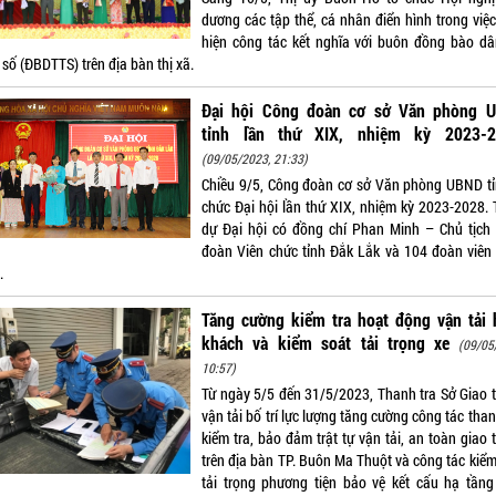
dương các tập thể, cá nhân điển hình trong việc
hiện công tác kết nghĩa với buôn đồng bào dâ
 số (ĐBDTTS) trên địa bàn thị xã.
Đại hội Công đoàn cơ sở Văn phòng 
tỉnh lần thứ XIX, nhiệm kỳ 2023-2
(09/05/2023, 21:33)
Chiều 9/5, Công đoàn cơ sở Văn phòng UBND tỉ
chức Đại hội lần thứ XIX, nhiệm kỳ 2023-2028.
dự Đại hội có đồng chí Phan Minh – Chủ tịch
đoàn Viên chức tỉnh Đắk Lắk và 104 đoàn viên
.
Tăng cường kiểm tra hoạt động vận tải 
khách và kiểm soát tải trọng xe
(09/05
10:57)
Từ ngày 5/5 đến 31/5/2023, Thanh tra Sở Giao 
vận tải bố trí lực lượng tăng cường công tác than
kiểm tra, bảo đảm trật tự vận tải, an toàn giao
trên địa bàn TP. Buôn Ma Thuột và công tác kiể
tải trọng phương tiện bảo vệ kết cấu hạ tầng