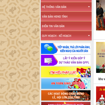
HỆ THỐNG VĂN BẢN
VĂN BẢN HĐND TỈNH
ĐIỂM TIN VĂN BẢN
QUY HOẠCH - KẾ HOẠCH
khu 