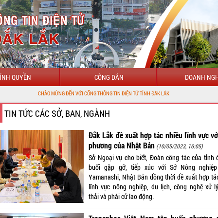
ÍNH QUYỀN
CÔNG DÂN
DOANH NGH
CHÀO MỪNG ĐẾN VỚI CỔNG THÔNG TIN ĐIỆN TỬ TỈNH ĐẮK LẮK
TIN TỨC CÁC SỞ, BAN, NGÀNH
Đắk Lắk đề xuất hợp tác nhiều lĩnh vực vớ
phương của Nhật Bản
(10/05/2023, 16:05)
Sở Ngoại vụ cho biết, Đoàn công tác của tỉnh 
buổi gặp gỡ, tiếp xúc với Sở Nông nghiệp
Yamanashi, Nhật Bản đồng thời đề xuất hợp tác
lĩnh vực nông nghiệp, du lịch, công nghệ xử lý
thải và phái cử lao động.