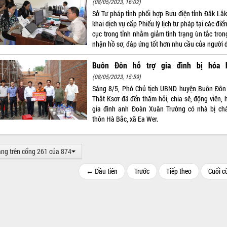
(08/05/2023, 16:02)
Sở Tư pháp tỉnh phối hợp Bưu điện tỉnh Đắk Lắk 
khai dịch vụ cấp Phiếu lý lịch tư pháp tại các đi
cục trong tỉnh nhằm giảm tình trạng ùn tắc tron
nhận hồ sơ, đáp ứng tốt hơn nhu cầu của người 
Buôn Đôn hỗ trợ gia đình bị hỏa 
(08/05/2023, 15:59)
Sáng 8/5, Phó Chủ tịch UBND huyện Buôn Đôn
Thắt Ksơr đã đến thăm hỏi, chia sẽ, động viên, 
gia đình anh Đoàn Xuân Trường có nhà bị chá
thôn Hà Bắc, xã Ea Wer.
ang trên cổng 261 của 874
← Đầu tiên
Trước
Tiếp theo
Cuối 