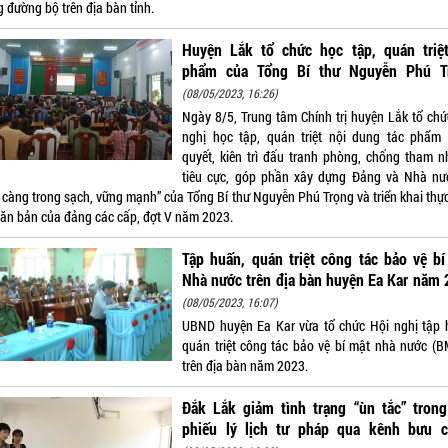
 đường bộ trên địa bàn tỉnh.
Huyện Lắk tổ chức học tập, quán triệt
phẩm của Tổng Bí thư Nguyễn Phú T
(08/05/2023, 16:26)
Ngày 8/5, Trung tâm Chính trị huyện Lắk tổ chứ
nghị học tập, quán triệt nội dung tác phẩm 
quyết, kiên trì đấu tranh phòng, chống tham n
tiêu cực, góp phần xây dựng Đảng và Nhà nư
 càng trong sạch, vững mạnh” của Tổng Bí thư Nguyễn Phú Trọng và triển khai thực
văn bản của đảng các cấp, đợt V năm 2023.
Tập huấn, quán triệt công tác bảo vệ b
Nhà nước trên địa bàn huyện Ea Kar năm
(08/05/2023, 16:07)
UBND huyện Ea Kar vừa tổ chức Hội nghị tập 
quán triệt công tác bảo vệ bí mật nhà nước (
trên địa bàn năm 2023.
Đắk Lắk giảm tình trạng “ùn tắc” trong
phiếu lý lịch tư pháp qua kênh bưu c