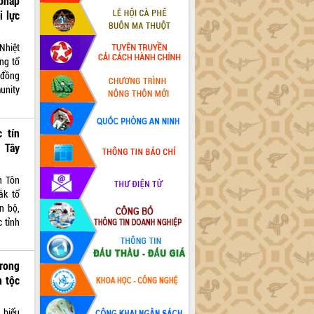
pháp
i lực
Nhiệt
ng tổ
 đồng
nity
 tín
 Tây
n Tôn
ắk tổ
n bộ,
 tỉnh
trong
n tộc
 biểu