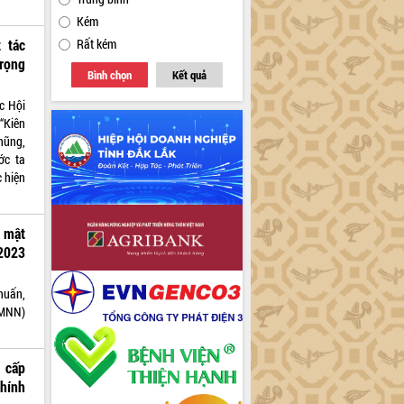
Kém
 tác
Rất kém
rọng
Bình chọn
Kết quả
c Hội
“Kiên
hũng,
ớc ta
 hiện
í mật
 2023
huấn,
BMNN)
 cấp
hính