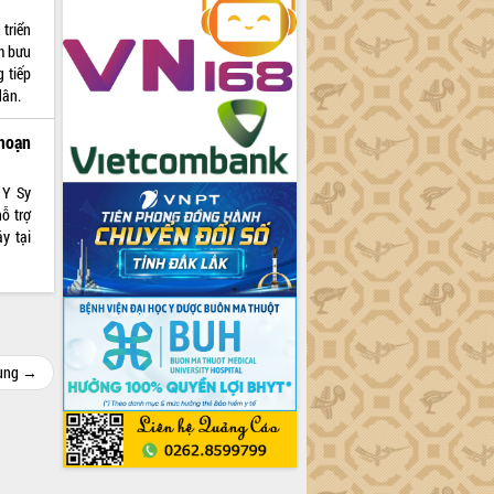
triển
ểm bưu
g tiếp
dân.
hoạn
 Y Sy
hỗ trợ
y tại
cùng →