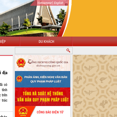
|
Vietnamese
English
IỆP
DU KHÁCH
i địa
đã có
 tỉnh
 trên
 trác