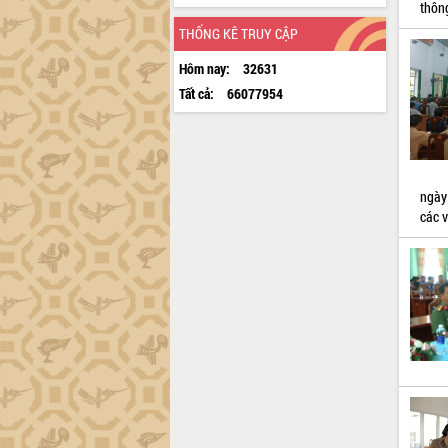
thông
THỐNG KÊ TRUY CẬP
Hôm nay:
32631
Tất cả:
66077954
ngày
các 