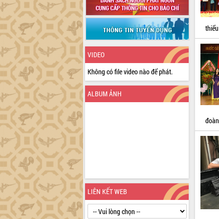
thiểu
VIDEO
Không có file video nào để phát.
ALBUM ẢNH
đoàn
LIÊN KẾT WEB