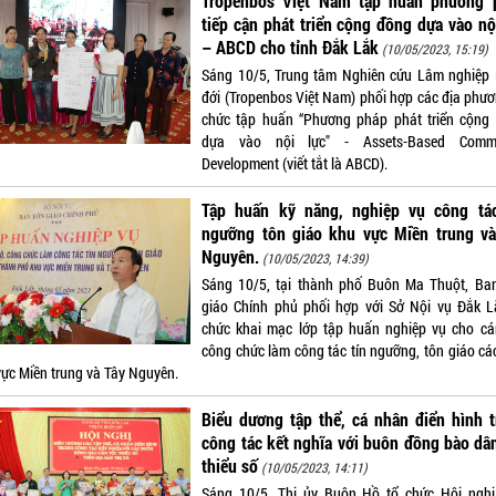
Tropenbos Việt Nam tập huấn phương 
tiếp cận phát triển cộng đồng dựa vào nộ
– ABCD cho tỉnh Đắk Lắk
(10/05/2023, 15:19)
Sáng 10/5, Trung tâm Nghiên cứu Lâm nghiệp 
đới (Tropenbos Việt Nam) phối hợp các địa phươ
chức tập huấn “Phương pháp phát triển cộng
dựa vào nội lực" - Assets-Based Commu
Development (viết tắt là ABCD).
Tập huấn kỹ năng, nghiệp vụ công tác
ngưỡng tôn giáo khu vực Miền trung và
Nguyên.
(10/05/2023, 14:39)
Sáng 10/5, tại thành phố Buôn Ma Thuột, Ba
giáo Chính phủ phối hợp với Sở Nội vụ Đắk L
chức khai mạc lớp tập huấn nghiệp vụ cho cá
công chức làm công tác tín ngưỡng, tôn giáo các
vực Miền trung và Tây Nguyên.
Biểu dương tập thể, cá nhân điển hình 
công tác kết nghĩa với buôn đồng bào dâ
thiểu số
(10/05/2023, 14:11)
Sáng 10/5, Thị ủy Buôn Hồ tổ chức Hội nghị