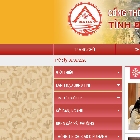
TRANG CHỦ
CH
Thứ bảy, 08/08/2026
GIỚI THIỆU
LÃNH ĐẠO UBND TỈNH
TIN TỨC SỰ KIỆN
SỞ, BAN, NGÀNH
UBND CÁC XÃ, PHƯỜNG
THÔNG TIN CHỈ ĐẠO ĐIỀU HÀNH