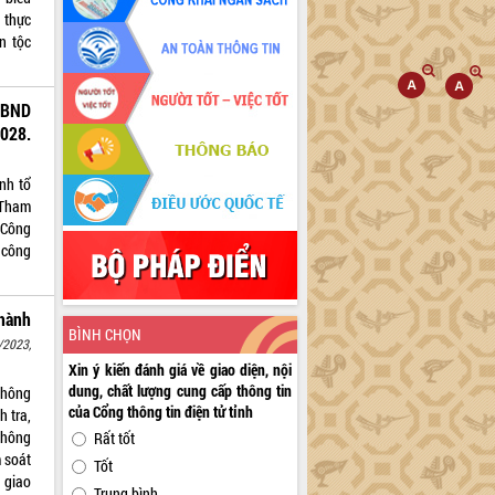
 thực
n tộc
UBND
028.
nh tổ
 Tham
 Công
 công
hành
BÌNH CHỌN
/2023,
Xin ý kiến đánh giá về giao diện, nội
dung, chất lượng cung cấp thông tin
thông
của Cổng thông tin điện tử tỉnh
h tra,
 thông
Rất tốt
m soát
Tốt
 giao
Trung bình