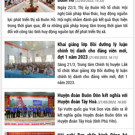
(22/03/2023, 15:33)
Ngày 22/3, Thị ủy Buôn Hồ tổ chức Hội
ĐIỂM TIN VĂN BẢN
nghị Giải pháp khai thác, huy động nguồn
lực phát triển thị xã Buôn Hồ. Hội nghị nhằm đánh giá kết quả thực hiện
QUY HOẠCH - KẾ HOẠCH
trong thời gian qua; đề ra những giải pháp trọng tâm trong thời gian tới
đối với công tác tình huy động nguồn lực để phát triển thị xã.
Khai giảng lớp Bồi dưỡng lý luận
chính trị dành cho đảng viên mới,
đợt 1 năm 2023
(21/03/2023, 16:11)
Sáng 21/3, Trung tâm Chính trị huyện Lắk
tổ chức khai giảng lớp Bồi dưỡng lý luận
chính trị dành cho đảng viên mới, đợt 1
năm 2023.
Huyện đoàn Buôn Đôn kết nghĩa với
Huyện đoàn Tây Hoà
(21/03/2023, 16:03)
Tại Vườn quốc gia Yok Don vừa diễn ra lễ
kết nghĩa giữa Huyện đoàn Buôn Đôn và
Huyện đoàn Tây Hoà (tỉnh Phú Yên).
Hội nghị Ban chấp hành Đảng bộ