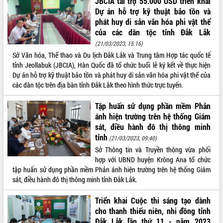
JBCIA tài trợ 55.000 USD triển khai
Tất cả:
66026372
Dự án hỗ trợ kỹ thuật bảo tồn và
phát huy di sản văn hóa phi vật thể
của các dân tộc tỉnh Đắk Lắk
(21/03/2023, 15:16)
Sở Văn hóa, Thể thao và Du lịch Đắk Lắk và Trung tâm Hợp tác quốc tế
tỉnh Jeollabuk (JBCIA), Hàn Quốc đã tổ chức buổi lễ ký kết về thực hiện
Dự án hỗ trợ kỹ thuật bảo tồn và phát huy di sản văn hóa phi vật thể của
các dân tộc trên địa bàn tỉnh Đắk Lắk theo hình thức trực tuyến.
Tập huấn sử dụng phần mềm Phản
ánh hiện trường trên hệ thống Giám
sát, điều hành đô thị thông minh
tỉnh
(21/03/2023, 09:40)
Sở Thông tin và Truyền thông vừa phối
hợp với UBND huyện Krông Ana tổ chức
tập huấn sử dụng phần mềm Phản ánh hiện trường trên hệ thống Giám
sát, điều hành đô thị thông minh tỉnh Đắk Lắk.
Triển khai Cuộc thi sáng tạo dành
cho thanh thiếu niên, nhi đồng tỉnh
Đắk Lắk lần thứ 11 - năm 2023