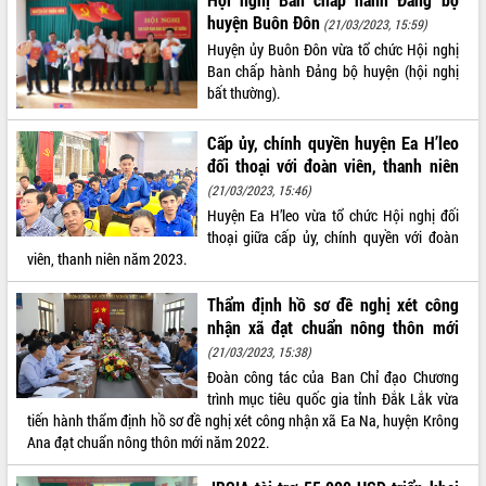
huyện Buôn Đôn
(21/03/2023, 15:59)
VIDEO
Huyện ủy Buôn Đôn vừa tổ chức Hội nghị
Không có file video nào để phát.
Ban chấp hành Đảng bộ huyện (hội nghị
bất thường).
ALBUM ẢNH
Cấp ủy, chính quyền huyện Ea H’leo
đối thoại với đoàn viên, thanh niên
(21/03/2023, 15:46)
Huyện Ea H’leo vừa tổ chức Hội nghị đối
thoại giữa cấp ủy, chính quyền với đoàn
viên, thanh niên năm 2023.
Thẩm định hồ sơ đề nghị xét công
nhận xã đạt chuẩn nông thôn mới
LIÊN KẾT WEB
(21/03/2023, 15:38)
Đoàn công tác của Ban Chỉ đạo Chương
trình mục tiêu quốc gia tỉnh Đắk Lắk vừa
tiến hành thẩm định hồ sơ đề nghị xét công nhận xã Ea Na, huyện Krông
THỐNG KÊ TRUY CẬP
Ana đạt chuẩn nông thôn mới năm 2022.
Hôm nay:
13632