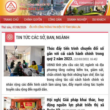
|
Vietnamese
English
TRANG CHỦ
CHÍNH QUYỀN
CÔNG DÂN
DOANH NGHIỆP
DU KHÁCH
Thứ sáu, 07/08/2026
HÀO MỪNG ĐẾN VỚI CỔNG THÔNG TIN ĐIỆN TỬ TỈNH ĐẮK LẮK
GIỚI THIỆU
TIN TỨC CÁC SỞ, BAN, NGÀNH
LÃNH ĐẠO UBND TỈNH
Thúc đẩy tiến trình chuyển đổi số
gắn với cải cách hành chính trong
TIN TỨC SỰ KIỆN
quý 2 năm 2023.
(22/03/2023, 16:45)
UBND tỉnh yêu cầu các Sở, ngành và địa
SỞ, BAN, NGÀNH
phương tăng cường kiểm tra, giám sát,
chấn chỉnh kịp thời những hạn chế, tồn tại
UBND CÁC XÃ, PHƯỜNG
trong công tác cải cách hành chính và
nhân rộng các điển hình cách làm sáng tạo, đẩy mạnh công tác tuyên
THÔNG TIN CHỈ ĐẠO ĐIỀU HÀNH
truyền sâu rộng đến người dân.
HỆ THỐNG VĂN BẢN
Hội nghị Giải pháp khai thác, huy
động nguồn lực phát triển thị xã
VĂN BẢN HĐND TỈNH
Buôn Hồ