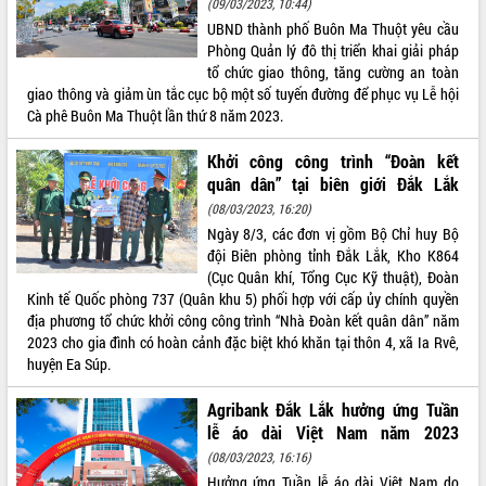
(09/03/2023, 10:44)
UBND thành phố Buôn Ma Thuột yêu cầu
ĐIỂM TIN VĂN BẢN
Phòng Quản lý đô thị triển khai giải pháp
tổ chức giao thông, tăng cường an toàn
QUY HOẠCH - KẾ HOẠCH
giao thông và giảm ùn tắc cục bộ một số tuyến đường để phục vụ Lễ hội
Cà phê Buôn Ma Thuột lần thứ 8 năm 2023.
Khởi công công trình “Đoàn kết
quân dân” tại biên giới Đắk Lắk
(08/03/2023, 16:20)
Ngày 8/3, các đơn vị gồm Bộ Chỉ huy Bộ
đội Biên phòng tỉnh Đắk Lắk, Kho K864
(Cục Quân khí, Tổng Cục Kỹ thuật), Đoàn
Kinh tế Quốc phòng 737 (Quân khu 5) phối hợp với cấp ủy chính quyền
địa phương tổ chức khởi công công trình “Nhà Đoàn kết quân dân” năm
2023 cho gia đình có hoàn cảnh đặc biệt khó khăn tại thôn 4, xã Ia Rvê,
huyện Ea Súp.
Agribank Đắk Lắk hưởng ứng Tuần
lễ áo dài Việt Nam năm 2023
(08/03/2023, 16:16)
Hưởng ứng Tuần lễ áo dài Việt Nam do