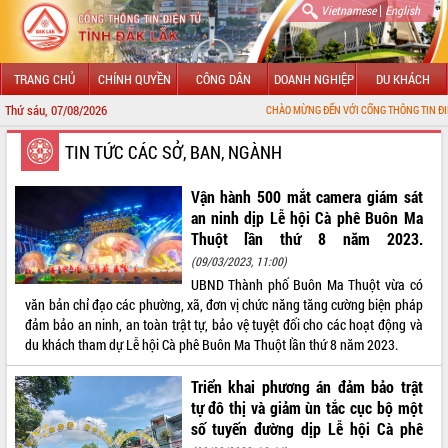
|
Vietnamese
English
TRANG CHỦ
CHÍNH QUYỀN
CÔNG DÂN
DOANH NGHIỆP
DU KHÁCH
Thứ sáu, 07/08/2026
CHÀO MỪNG ĐẾN VỚI CỔNG THÔNG TIN ĐIỆN TỬ TỈNH ĐẮ
GIỚI THIỆU
TIN TỨC CÁC SỞ, BAN, NGÀNH
LÃNH ĐẠO UBND TỈNH
Vận hành 500 mắt camera giám sát
an ninh dịp Lễ hội Cà phê Buôn Ma
TIN TỨC SỰ KIỆN
Thuột lần thứ 8 năm 2023.
(09/03/2023, 11:00)
SỞ, BAN, NGÀNH
UBND Thành phố Buôn Ma Thuột vừa có
văn bản chỉ đạo các phường, xã, đơn vị chức năng tăng cường biện pháp
UBND CÁC XÃ, PHƯỜNG
đảm bảo an ninh, an toàn trật tự, bảo vệ tuyệt đối cho các hoạt động và
du khách tham dự Lễ hội Cà phê Buôn Ma Thuột lần thứ 8 năm 2023.
THÔNG TIN CHỈ ĐẠO ĐIỀU HÀNH
Triển khai phương án đảm bảo trật
HỆ THỐNG VĂN BẢN
tự đô thị và giảm ùn tắc cục bộ một
số tuyến đường dịp Lễ hội Cà phê
VĂN BẢN HĐND TỈNH