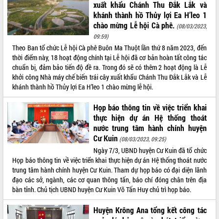
xuất khẩu Chánh Thu Đắk Lắk và
Tất cả:
66031473
khánh thành hồ Thủy lợi Ea H’leo 1
chào mừng Lễ hội Cà phê.
(08/03/2023,
09:59)
Theo Ban tổ chức Lễ hội Cà phê Buôn Ma Thuột lần thứ 8 năm 2023, đến
thời điểm này, 18 hoạt động chính tại Lễ hội đã cơ bản hoàn tất công tác
chuẩn bị, đảm bảo tiến độ đề ra. Trong đó sẽ có thêm 2 hoạt động là Lễ
khởi công Nhà máy chế biến trái cây xuất khẩu Chánh Thu Đắk Lắk và Lễ
khánh thành hồ Thủy lợi Ea H’leo 1 chào mừng lễ hội.
Họp báo thông tin về việc triển khai
thực hiện dự án Hệ thống thoát
nước trung tâm hành chính huyện
Cư Kuin
(08/03/2023, 09:25)
Ngày 7/3, UBND huyện Cư Kuin đã tổ chức
Họp báo thông tin về việc triển khai thực hiện dự án Hệ thống thoát nước
trung tâm hành chính huyện Cư Kuin. Tham dự họp báo có đại diện lãnh
đạo các sở, ngành, các cơ quan thông tấn, báo chí đóng chân trên địa
bàn tỉnh. Chủ tịch UBND huyện Cư Kuin Võ Tấn Huy chủ trì họp báo.
Huyện Krông Ana tổng kết công tác