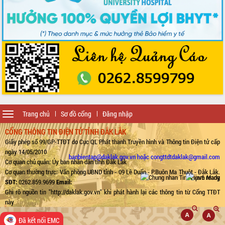
Toggle
Trang chủ
Sơ đồ cổng
Đăng nhập
navigation
CỔNG THÔNG TIN ĐIỆN TỬ TỈNH ĐẮK LẮK
Giấy phép số 99/GP-TTĐT do Cục QL Phát thanh Truyền hình và Thông tin Điện tử cấp
ngày 14/05/2010
banbientap@daklak.gov.vn hoặc congttdtdaklak@gmail.com
Cơ quan chủ quản: Ủy ban nhân dân tỉnh Đắk Lắk
Cơ quan thường trực: Văn phòng UBND tỉnh - 09 Lê Duẩn - P.Buôn Ma Thuột - Đắk Lắk.
SĐT:
0262.859.9699
Email:
Ghi rõ nguồn tin "http://daklak.gov.vn" khi phát hành lại các thông tin từ Cổng TTĐT
này
Đã kết nối EMC