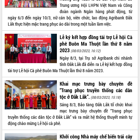
Trung ương Hội LHPN Việt Nam và Công
VIDEO
đoàn ngành Ngân hàng phát động, từ
ngày 6/3 đến ngày 10/3, nữ cán bộ, viên chức, lao động Agribank Đắk
Không có file video nào để phát.
Lắk thực hiện mặc trang phục áo dài trong một tuần làm việc.
ALBUM ẢNH
Lễ ký kết hợp đồng tài trợ Lễ hội Cà
phê Buôn Ma Thuột lần thứ 8 năm
2023
(08/03/2023, 16:12)
Ngày 8/3, tại Trụ sở Agribank chi nhánh
tỉnh Đắk Lắk đã diễn ra Lễ ký kết hợp đồng
tài trợ Lễ hội Cà phê Buôn Ma Thuột lần thứ 8 năm 2023.
Khai mạc trưng bày chuyên đề
“Trang phục truyền thống các dân
LIÊN KẾT WEB
tộc ở Đắk Lắk”.
(08/03/2023, 15:18)
Sáng 8/3, Bảo tàng Đắk Lắk tổ chức khai
mạc trưng bày chuyên đề “Trang phục
truyền thống các dân tộc ở Đắk Lắk” và ra mắt hệ thống thuyết minh tự
động chào mừng Lễ hội cà phê.
THỐNG KÊ TRUY CẬP
Khởi công Nhà máy chế biến trái cây
Hôm nay:
18733