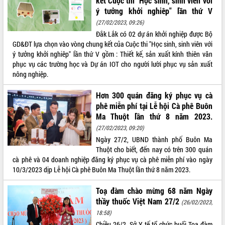
kết Cuộc thi "Học sinh, sinh viên với
ý tưởng khởi nghiêp" lần thứ V
ĐIỂM TIN VĂN BẢN
(27/02/2023, 09:26)
Đắk Lắk có 02 dự án khởi nghiệp được Bộ
QUY HOẠCH - KẾ HOẠCH
GD&ĐT lựa chọn vào vòng chung kết của Cuộc thi "Học sinh, sinh viên với
ý tưởng khởi nghiêp" lần thứ V gồm : Thiết kế, sản xuất kính thiên văn
phục vụ các trường học và Dự án IOT cho người lười phục vụ sản xuất
nông nghiệp.
Hơn 300 quán đăng ký phục vụ cà
phê miễn phí tại Lễ hội Cà phê Buôn
Ma Thuột lần thứ 8 năm 2023.
(27/02/2023, 09:20)
Ngày 27/2, UBND thành phố Buôn Ma
Thuột cho biết, đến nay có trên 300 quán
cà phê và 04 doanh nghiệp đăng ký phục vụ cà phê miễn phí vào ngày
10/3/2023 dịp Lễ hội Cà phê Buôn Ma Thuột lần thứ 8 năm 2023.
Toạ đàm chào mừng 68 năm Ngày
thầy thuốc Việt Nam 27/2
(26/02/2023,
18:58)
Chiều 26/2, Sở Y tế tổ chức buổi Toạ đàm