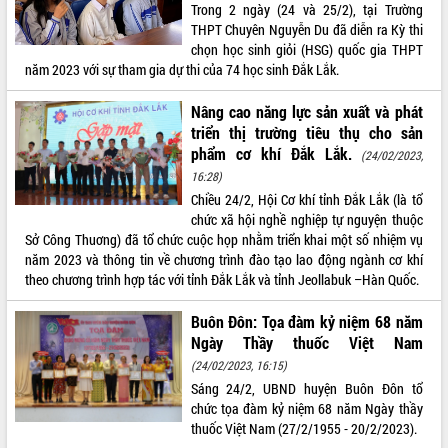
Trong 2 ngày (24 và 25/2), tại Trường
Tất cả:
66012511
THPT Chuyên Nguyễn Du đã diễn ra Kỳ thi
chọn học sinh giỏi (HSG) quốc gia THPT
năm 2023 với sự tham gia dự thi của 74 học sinh Đắk Lắk.
Nâng cao năng lực sản xuất và phát
triển thị trường tiêu thụ cho sản
phẩm cơ khí Đắk Lắk.
(24/02/2023,
16:28)
Chiều 24/2, Hội Cơ khí tỉnh Đắk Lắk (là tổ
chức xã hội nghề nghiệp tự nguyện thuộc
Sở Công Thuơng) đã tổ chức cuộc họp nhằm triển khai một số nhiệm vụ
năm 2023 và thông tin về chương trình đào tạo lao động ngành cơ khí
theo chương trình hợp tác với tỉnh Đắk Lắk và tỉnh Jeollabuk –Hàn Quốc.
Buôn Đôn: Tọa đàm kỷ niệm 68 năm
Ngày Thầy thuốc Việt Nam
(24/02/2023, 16:15)
Sáng 24/2, UBND huyện Buôn Đôn tổ
chức tọa đàm kỷ niệm 68 năm Ngày thầy
thuốc Việt Nam (27/2/1955 - 20/2/2023).