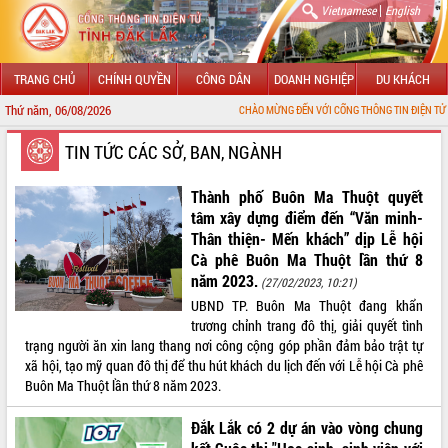
|
Vietnamese
English
TRANG CHỦ
CHÍNH QUYỀN
CÔNG DÂN
DOANH NGHIỆP
DU KHÁCH
Thứ năm, 06/08/2026
CHÀO MỪNG ĐẾN VỚI CỔNG THÔNG TIN ĐIỆN TỬ TỈNH ĐẮK LẮK
GIỚI THIỆU
TIN TỨC CÁC SỞ, BAN, NGÀNH
LÃNH ĐẠO UBND TỈNH
Thành phố Buôn Ma Thuột quyết
tâm xây dựng điểm đến “Văn minh-
TIN TỨC SỰ KIỆN
Thân thiện- Mến khách” dịp Lễ hội
Cà phê Buôn Ma Thuột lần thứ 8
SỞ, BAN, NGÀNH
năm 2023.
(27/02/2023, 10:21)
UBND TP. Buôn Ma Thuột đang khẩn
UBND CÁC XÃ, PHƯỜNG
trương chỉnh trang đô thị, giải quyết tình
trạng người ăn xin lang thang nơi công cộng góp phần đảm bảo trật tự
THÔNG TIN CHỈ ĐẠO ĐIỀU HÀNH
xã hội, tạo mỹ quan đô thị để thu hút khách du lịch đến với Lễ hội Cà phê
Buôn Ma Thuột lần thứ 8 năm 2023.
HỆ THỐNG VĂN BẢN
Đắk Lắk có 2 dự án vào vòng chung
VĂN BẢN HĐND TỈNH