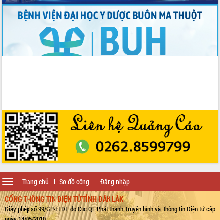
Toggle
Trang chủ
Sơ đồ cổng
Đăng nhập
navigation
CỔNG THÔNG TIN ĐIỆN TỬ TỈNH ĐẮK LẮK
Giấy phép số 99/GP-TTĐT do Cục QL Phát thanh Truyền hình và Thông tin Điện tử cấp
ngày 14/05/2010