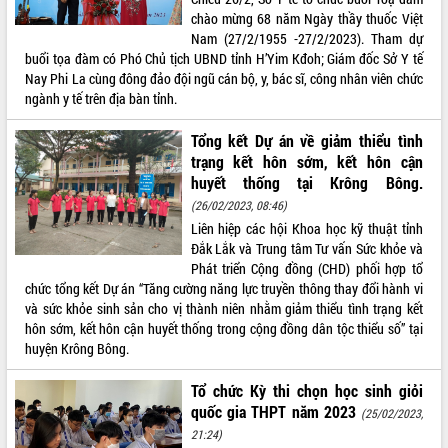
chào mừng 68 năm Ngày thầy thuốc Việt
VIDEO
Nam (27/2/1955 -27/2/2023). Tham dự
buổi tọa đàm có Phó Chủ tịch UBND tỉnh H’Yim Kđoh; Giám đốc Sở Y tế
Không có file video nào để phát.
Nay Phi La cùng đông đảo đội ngũ cán bộ, y, bác sĩ, công nhân viên chức
ngành y tế trên địa bàn tỉnh.
ALBUM ẢNH
Tổng kết Dự án về giảm thiểu tình
trạng kết hôn sớm, kết hôn cận
huyết thống tại Krông Bông.
(26/02/2023, 08:46)
Liên hiệp các hội Khoa học kỹ thuật tỉnh
Đắk Lắk và Trung tâm Tư vấn Sức khỏe và
Phát triển Cộng đồng (CHD) phối hợp tổ
chức tổng kết Dự án “Tăng cường năng lực truyền thông thay đổi hành vi
LIÊN KẾT WEB
và sức khỏe sinh sản cho vị thành niên nhằm giảm thiểu tình trạng kết
hôn sớm, kết hôn cận huyết thống trong cộng đồng dân tộc thiểu số” tại
huyện Krông Bông.
Tổ chức Kỳ thi chọn học sinh giỏi
THỐNG KÊ TRUY CẬP
quốc gia THPT năm 2023
(25/02/2023,
21:24)
Hôm nay:
36369