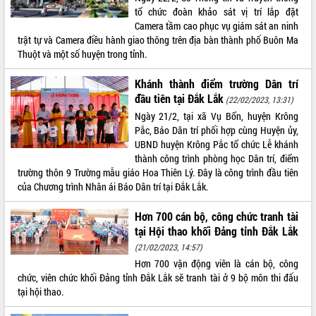
Tất cả:
66035653
tổ chức đoàn khảo sát vị trí lắp đặt
Camera tầm cao phục vụ giám sát an ninh
trật tự và Camera điều hành giao thông trên địa bàn thành phố Buôn Ma
Thuột và một số huyện trong tỉnh.
Khánh thành điểm trường Dân trí
đầu tiên tại Đắk Lắk
(22/02/2023, 13:31)
Ngày 21/2, tại xã Vụ Bổn, huyện Krông
Pắc, Báo Dân trí phối hợp cùng Huyện ủy,
UBND huyện Krông Pắc tổ chức Lễ khánh
thành công trình phòng học Dân trí, điểm
trường thôn 9 Trường mẫu giáo Hoa Thiên Lý. Đây là công trình đầu tiên
của Chương trình Nhân ái Báo Dân trí tại Đắk Lắk.
Hơn 700 cán bộ, công chức tranh tài
tại Hội thao khối Đảng tỉnh Đắk Lắk
(21/02/2023, 14:57)
Hơn 700 vận động viên là cán bộ, công
chức, viên chức khối Đảng tỉnh Đắk Lắk sẽ tranh tài ở 9 bộ môn thi đấu
tại hội thao.