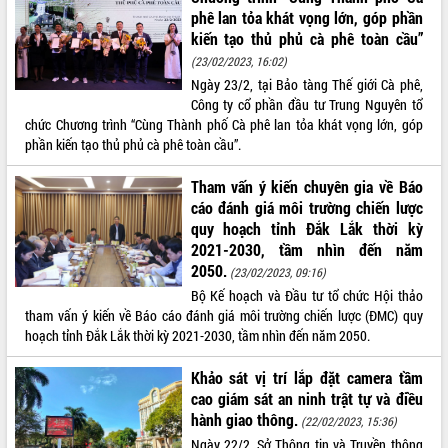
phê lan tỏa khát vọng lớn, góp phần
VIDEO
kiến tạo thủ phủ cà phê toàn cầu”
Không có file video nào để phát.
(23/02/2023, 16:02)
Ngày 23/2, tại Bảo tàng Thế giới Cà phê,
Công ty cổ phần đầu tư Trung Nguyên tổ
ALBUM ẢNH
chức Chương trình “Cùng Thành phố Cà phê lan tỏa khát vọng lớn, góp
phần kiến tạo thủ phủ cà phê toàn cầu”.
Tham vấn ý kiến chuyên gia về Báo
cáo đánh giá môi trường chiến lược
quy hoạch tỉnh Đắk Lắk thời kỳ
2021-2030, tầm nhìn đến năm
2050.
(23/02/2023, 09:16)
Bộ Kế hoạch và Đầu tư tổ chức Hội thảo
LIÊN KẾT WEB
tham vấn ý kiến về Báo cáo đánh giá môi trường chiến lược (ĐMC) quy
hoạch tỉnh Đắk Lắk thời kỳ 2021-2030, tầm nhìn đến năm 2050.
Khảo sát vị trí lắp đặt camera tầm
cao giám sát an ninh trật tự và điều
THỐNG KÊ TRUY CẬP
hành giao thông.
(22/02/2023, 15:36)
Hôm nay:
22913
Ngày 22/2, Sở Thông tin và Truyền thông