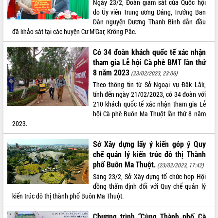
Ngày 23/2, Đoàn giám sát của Quốc hội
do Ủy viên Trung ương Đảng, Trưởng Ban
ĐIỂM TIN VĂN BẢN
Dân nguyện Dương Thanh Bình dẫn đầu
đã khảo sát tại các huyện Cư M’Gar, Krông Pắc.
QUY HOẠCH - KẾ HOẠCH
Có 34 đoàn khách quốc tế xác nhận
tham gia Lễ hội Cà phê BMT lần thứ
8 năm 2023
(23/02/2023, 23:06)
Theo thông tin từ Sở Ngoại vụ Đắk Lắk,
tính đến ngày 21/02/2023, có 34 đoàn với
210 khách quốc tế xác nhận tham gia Lễ
hội Cà phê Buôn Ma Thuột lần thứ 8 năm
2023.
Sở Xây dựng lấy ý kiến góp ý Quy
chế quản lý kiến trúc đô thị Thành
phố Buôn Ma Thuột.
(23/02/2023, 17:42)
Sáng 23/2, Sở Xây dựng tổ chức họp Hội
đồng thẩm định đối với Quy chế quản lý
kiến trúc đô thị thành phố Buôn Ma Thuột.
Chương trình “Cùng Thành phố Cà