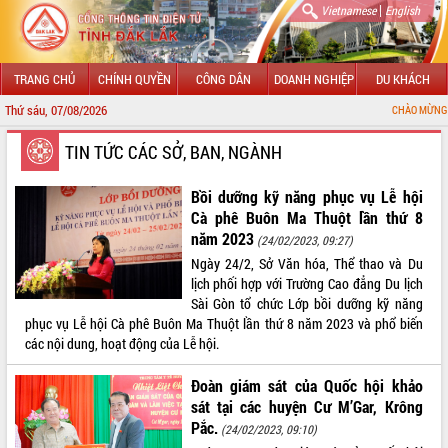
|
Vietnamese
English
TRANG CHỦ
CHÍNH QUYỀN
CÔNG DÂN
DOANH NGHIỆP
DU KHÁCH
Thứ sáu, 07/08/2026
CHÀO MỪNG ĐẾN VỚI CỔNG T
GIỚI THIỆU
TIN TỨC CÁC SỞ, BAN, NGÀNH
LÃNH ĐẠO UBND TỈNH
Bồi dưỡng kỹ năng phục vụ Lễ hội
Cà phê Buôn Ma Thuột lần thứ 8
TIN TỨC SỰ KIỆN
năm 2023
(24/02/2023, 09:27)
Ngày 24/2, Sở Văn hóa, Thể thao và Du
SỞ, BAN, NGÀNH
lịch phối hợp với Trường Cao đẳng Du lịch
Sài Gòn tổ chức Lớp bồi dưỡng kỹ năng
UBND CÁC XÃ, PHƯỜNG
phục vụ Lễ hội Cà phê Buôn Ma Thuột lần thứ 8 năm 2023 và phổ biến
các nội dung, hoạt động của Lễ hội.
THÔNG TIN CHỈ ĐẠO ĐIỀU HÀNH
Đoàn giám sát của Quốc hội khảo
HỆ THỐNG VĂN BẢN
sát tại các huyện Cư M’Gar, Krông
Pắc.
(24/02/2023, 09:10)
VĂN BẢN HĐND TỈNH