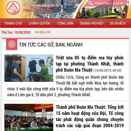
|
Vietnamese
English
TRANG CHỦ
CHÍNH QUYỀN
CÔNG DÂN
DOANH NGHIỆP
DU KHÁCH
Thứ hai, 10/08/2026
CHÀO
GIỚI THIỆU
TIN TỨC CÁC SỞ, BAN, NGÀNH
LÃNH ĐẠO UBND TỈNH
Triệt xóa 05 tụ điểm ma túy phức
tạp tại phường Thành Nhất, thành
TIN TỨC SỰ KIỆN
phố Buôn Ma Thuột
(14/06/2019, 08:40)
Chiều 12/6, Công an thành phố Buôn Ma
SỞ, BAN, NGÀNH
Thuột đã bất ngờ triển khai lực lượng, tổ
chức 5 mũi tấn công triệt xóa 5 tụ điểm ma túy phức tạp, kéo dài nhiều
UBND CÁC XÃ, PHƯỜNG
năm ở Liên gia 6, Tổ dân phố 2, phường Thành Nhất.
THÔNG TIN CHỈ ĐẠO ĐIỀU HÀNH
Thành phố Buôn Ma Thuột: Tổng kết
15 năm hoạt động của Đội, Tổ công
HỆ THỐNG VĂN BẢN
tác phát động quần chúng chuyên
trách các cấp giai đoạn 2004-2019
VĂN BẢN HĐND TỈNH