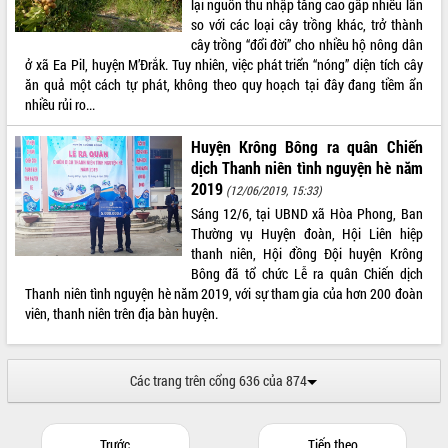
lại nguồn thu nhập tăng cao gấp nhiều lần
so với các loại cây trồng khác, trở thành
cây trồng “đổi đời” cho nhiều hộ nông dân
ở xã Ea Pil, huyện M’Đrắk. Tuy nhiên, việc phát triển “nóng” diện tích cây
ăn quả một cách tự phát, không theo quy hoạch tại đây đang tiềm ẩn
nhiều rủi ro...
Huyện Krông Bông ra quân Chiến
dịch Thanh niên tình nguyện hè năm
2019
(12/06/2019, 15:33)
Sáng 12/6, tại UBND xã Hòa Phong, Ban
Thường vụ Huyện đoàn, Hội Liên hiệp
thanh niên, Hội đồng Đội huyện Krông
Bông đã tổ chức Lễ ra quân Chiến dịch
Thanh niên tình nguyện hè năm 2019, với sự tham gia của hơn 200 đoàn
viên, thanh niên trên địa bàn huyện.
Các trang trên cổng 636 của 874
Trước
Tiếp theo