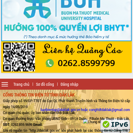
Toggle
Trang chủ
Sơ đồ cổng
Đăng nhập
navigation
CỔNG THÔNG TIN ĐIỆN TỬ TỈNH ĐẮK LẮK
Giấy phép số 99/GP-TTĐT do Cục QL Phát thanh Truyền hình và Thông tin Điện tử cấp
ngày 14/05/2010
banbientap@daklak.gov.vn hoặc congttdtdaklak@gmail.com
Cơ quan chủ quản: Ủy ban nhân dân tỉnh Đắk Lắk
Cơ quan thường trực: Văn phòng UBND tỉnh - 09 Lê Duẩn - P.Buôn Ma Thuột - Đắk Lắk.
SĐT:
0262.859.9699
Email:
Ghi rõ nguồn tin "http://daklak.gov.vn" khi phát hành lại các thông tin từ Cổng TTĐT