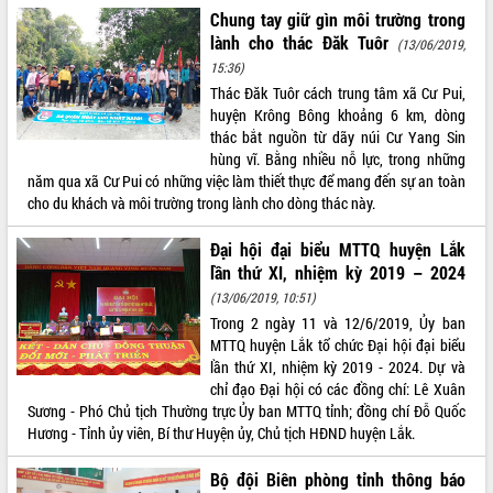
Chung tay giữ gìn môi trường trong
VIDEO
lành cho thác Đăk Tuôr
(13/06/2019,
Không có file video nào để phát.
15:36)
Thác Đăk Tuôr cách trung tâm xã Cư Pui,
huyện Krông Bông khoảng 6 km, dòng
ALBUM ẢNH
thác bắt nguồn từ dãy núi Cư Yang Sin
hùng vĩ. Bằng nhiều nỗ lực, trong những
năm qua xã Cư Pui có những việc làm thiết thực để mang đến sự an toàn
cho du khách và môi trường trong lành cho dòng thác này.
Đại hội đại biểu MTTQ huyện Lắk
lần thứ XI, nhiệm kỳ 2019 – 2024
(13/06/2019, 10:51)
Trong 2 ngày 11 và 12/6/2019, Ủy ban
LIÊN KẾT WEB
MTTQ huyện Lắk tổ chức Đại hội đại biểu
lần thứ XI, nhiệm kỳ 2019 - 2024. Dự và
chỉ đạo Đại hội có các đồng chí: Lê Xuân
Sương - Phó Chủ tịch Thường trực Ủy ban MTTQ tỉnh; đồng chí Đỗ Quốc
Hương - Tỉnh ủy viên, Bí thư Huyện ủy, Chủ tịch HĐND huyện Lắk.
THỐNG KÊ TRUY CẬP
Bộ đội Biên phòng tỉnh thông báo
Hôm nay:
11208