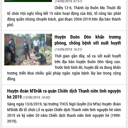
(14/06/2019, 07:57)
Chiều 12-6, Thành ủy Buôn Ma Thuột đã
ĐIỂM TIN VĂN BẢN
tổ chức Hội nghị tổng kết 15 năm hoạt động của Đội, tổ công tác phát
động quần chúng chuyên trách, giai đoạn 2004-2019 trên địa bàn thành
QUY HOẠCH - KẾ HOẠCH
phố.
Huyện Buôn Đôn khẩn trương
phòng, chống bệnh sốt xuất huyết
(13/06/2019, 16:21)
Thời gian gần đây, số ca sốt xuất huyết
trên địa bàn huyện Buôn Đôn tăng cao.
Trước tình hình đó, huyện đã và đang khẩn
trương triển khai nhiều giải pháp ngăn ngừa bệnh lây lan trong cộng
đồng.
Huyện đoàn M'Đrắk ra quân Chiến dịch Thanh niên tình nguyện
hè 2019
(13/06/2019, 16:02)
Sáng ngày 13/6/2019, tại trường THCS Ngô Quyền (Cư M’ta) Huyện đoàn
M’Đrắk đã tổ chức Lễ ra quân Chiến dịch Thanh niên tình nguyện hè năm
2019 và kỷ niệm 20 năm Chiến dịch thanh niên tình nguyện hè (1999-
2019).