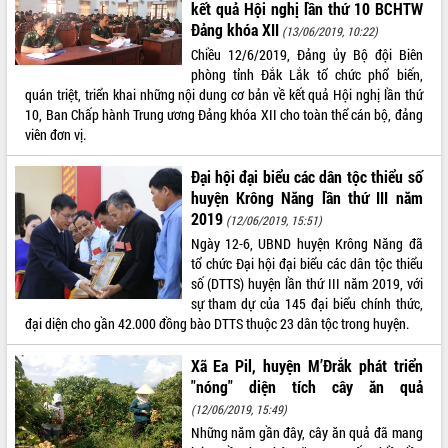
kết quả Hội nghị lần thứ 10 BCHTW
Tất cả:
66124322
Đảng khóa XII
(13/06/2019, 10:22)
Chiều 12/6/2019, Đảng ủy Bộ đội Biên
phòng tỉnh Đắk Lắk tổ chức phổ biến,
quán triệt, triển khai những nội dung cơ bản về kết quả Hội nghị lần thứ
10, Ban Chấp hành Trung ương Đảng khóa XII cho toàn thể cán bộ, đảng
viên đơn vị.
Đại hội đại biểu các dân tộc thiểu số
huyện Krông Năng lần thứ III năm
2019
(12/06/2019, 15:51)
Ngày 12-6, UBND huyện Krông Năng đã
tổ chức Đại hội đại biểu các dân tộc thiểu
số (DTTS) huyện lần thứ III năm 2019, với
sự tham dự của 145 đại biểu chính thức,
đại diện cho gần 42.000 đồng bào DTTS thuộc 23 dân tộc trong huyện.
Xã Ea Pil, huyện M’Đrắk phát triển
"nóng" diện tích cây ăn quả
(12/06/2019, 15:49)
Những năm gần đây, cây ăn quả đã mang