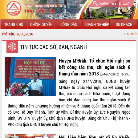
|
Vietnamese
English
TRANG CHỦ
CHÍNH QUYỀN
CÔNG DÂN
DOANH NGHIỆP
DU KHÁCH
Thứ sáu, 07/08/2026
CHÀO MỪNG ĐẾN VỚI CỔNG 
GIỚI THIỆU
TIN TỨC CÁC SỞ, BAN, NGÀNH
LÃNH ĐẠO UBND TỈNH
Huyện M’Đrắk: Tổ chức Hội nghị sơ
kết công tác thu, chi ngân sách 6
TIN TỨC SỰ KIỆN
tháng đầu năm 2018
(24/07/2018, 16:21)
Sáng ngày 24/7/2018, UBND huyện
SỞ, BAN, NGÀNH
M’Đrắk tổ chức Hội nghị sơ kết công tác
thu, chi ngân sách Nhà nước, hoạt động
UBND CÁC XÃ, PHƯỜNG
ban chỉ đạo công tác thu ngân sách 6
tháng đầu năm, phương hướng nhiệm vụ 6 tháng cuối năm 2018. Đến dự
THÔNG TIN CHỈ ĐẠO ĐIỀU HÀNH
có Đ/c Hồ Duy Thành, Tỉnh ủy viên, Bí thư Huyện ủy; Đ/c Nguyễn Ngọc
Bình, UV BTV Huyện ủy, Chủ tịch HĐND huyện. Đồng chí Chu Thị Thành -
HỆ THỐNG VĂN BẢN
Phó Chủ tịch UBND huyện chủ trì Hội nghị.
VĂN BẢN HĐND TỈNH
Hội Liên hiệp Phụ nữ xã Ea Kuếh,