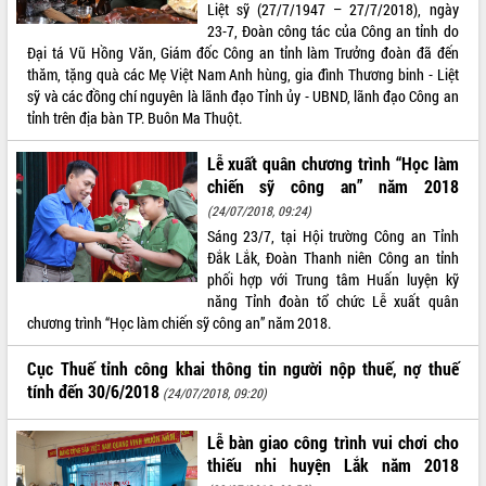
Liệt sỹ (27/7/1947 – 27/7/2018), ngày
Tất cả:
66046169
23-7, Đoàn công tác của Công an tỉnh do
Đại tá Vũ Hồng Văn, Giám đốc Công an tỉnh làm Trưởng đoàn đã đến
thăm, tặng quà các Mẹ Việt Nam Anh hùng, gia đình Thương binh - Liệt
sỹ và các đồng chí nguyên là lãnh đạo Tỉnh ủy - UBND, lãnh đạo Công an
tỉnh trên địa bàn TP. Buôn Ma Thuột.
Lễ xuất quân chương trình “Học làm
chiến sỹ công an” năm 2018
(24/07/2018, 09:24)
Sáng 23/7, tại Hội trường Công an Tỉnh
Đắk Lắk, Đoàn Thanh niên Công an tỉnh
phối hợp với Trung tâm Huấn luyện kỹ
năng Tỉnh đoàn tổ chức Lễ xuất quân
chương trình “Học làm chiến sỹ công an” năm 2018.
Cục Thuế tỉnh công khai thông tin người nộp thuế, nợ thuế
tính đến 30/6/2018
(24/07/2018, 09:20)
Lễ bàn giao công trình vui chơi cho
thiếu nhi huyện Lắk năm 2018