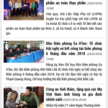
phẩm an toàn thực phẩm
(24/07/2018,
VIDEO
10:58)
Vừa qua, Hội Liên hiệp Phụ nữ (LHPN)
Không có file video nào để phát.
huyện Ea Kar phối hợp với Hội LHPN xã
Ea Kmút tổ chức Lễ ra mắt Tổ liên kết sản
ALBUM ẢNH
phẩm an toàn thực phẩm tại thôn 3, xã Ea Kmút, có 8 thành viên tham
gia.
Đồn Biên phòng Ea H’leo: Tổ chức
Hội nghị sơ kết công tác biên phòng
6 tháng đầu năm 2018
(24/07/2018,
10:49)
Đảng ủy, Ban Chỉ huy Đồn Biên phòng Ea
H’leo, Bộ đội Biên phòng tỉnh Đắk Lắk tổ chức Hội nghị sơ kết công tác
LIÊN KẾT WEB
Biên phòng 6 tháng đầu năm 2018. Dự và Chỉ đạo Hội nghị có Đại tá
Phạm Quang Hùng, Chỉ huy trưởng Bộ đội Biên phòng tỉnh Đắk Lắk.
Công an tỉnh thăm, tặng quà các Mẹ
Việt Nam Anh hùng và gia đình
THỐNG KÊ TRUY CẬP
chính sách
(24/07/2018, 09:42)
Nhân Kỷ niệm 71 năm Ngày Thương binh -
Hôm nay:
846