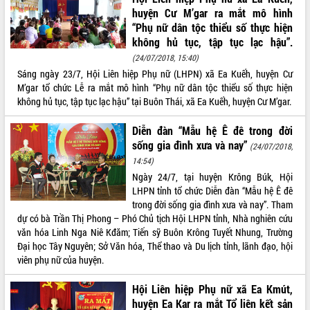
huyện Cư M’gar ra mắt mô hình
ĐIỂM TIN VĂN BẢN
“Phụ nữ dân tộc thiểu số thực hiện
không hủ tục, tập tục lạc hậu”.
QUY HOẠCH - KẾ HOẠCH
(24/07/2018, 15:40)
Sáng ngày 23/7, Hội Liên hiệp Phụ nữ (LHPN) xã Ea Kuếh, huyện Cư
M’gar tổ chức Lễ ra mắt mô hình “Phụ nữ dân tộc thiểu số thực hiện
không hủ tục, tập tục lạc hậu” tại Buôn Thái, xã Ea Kuếh, huyện Cư M’gar.
Diễn đàn “Mẫu hệ Ê đê trong đời
sống gia đình xưa và nay”
(24/07/2018,
14:54)
Ngày 24/7, tại huyện Krông Búk, Hội
LHPN tỉnh tổ chức Diễn đàn “Mẫu hệ Ê đê
trong đời sống gia đình xưa và nay”. Tham
dự có bà Trần Thị Phong – Phó Chủ tịch Hội LHPN tỉnh, Nhà nghiên cứu
văn hóa Linh Nga Niê Kđăm; Tiến sỹ Buôn Krông Tuyết Nhung, Trường
Đại học Tây Nguyên; Sở Văn hóa, Thể thao và Du lịch tỉnh, lãnh đạo, hội
viên phụ nữ của huyện.
Hội Liên hiệp Phụ nữ xã Ea Kmút,
huyện Ea Kar ra mắt Tổ liên kết sản