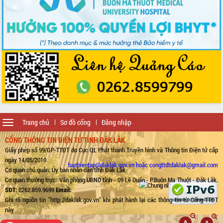
Toggle
Trang chủ
Sơ đồ cổng
Đăng nhập
navigation
CỔNG THÔNG TIN ĐIỆN TỬ TỈNH ĐẮK LẮK
Giấy phép số 99/GP-TTĐT do Cục QL Phát thanh Truyền hình và Thông tin Điện tử cấp
ngày 14/05/2010
banbientap@daklak.gov.vn hoặc congttdtdaklak@gmail.com
Cơ quan chủ quản: Ủy ban nhân dân tỉnh Đắk Lắk
Cơ quan thường trực: Văn phòng UBND tỉnh - 09 Lê Duẩn - P.Buôn Ma Thuột - Đắk Lắk.
SĐT:
0262.859.9699
Email:
Ghi rõ nguồn tin "http://daklak.gov.vn" khi phát hành lại các thông tin từ Cổng TTĐT
này