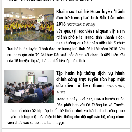
ĐIỂM TIN VĂN BẢN
Khai mạc Trại hè Huấn luyện “Lãnh
đạo trẻ tương lai” tỉnh Đắk Lắk năm
QUY HOẠCH - KẾ HOẠCH
2018
(05/07/2018, 08:58)
Vừa qua, tại Học viện Hải quân Việt Nam
(thành phố Nha Trang, tỉnh Khánh Hòa),
Ban Thường vụ Tỉnh đoàn Đắk Lắk tổ chức
Trại hè huấn luyện “Lãnh đạo trẻ tương lai” tỉnh Đắk Lắk năm 2018. Với
sự tham gia của 79 Chỉ huy Đội xuất sắc được xét chọn từ 659 Liên đội
của 15 huyện, thị xã, thành phố trên địa bàn tỉnh.
Tập huấn hệ thống dịch vụ hành
chính công trực tuyến tích hợp một
cửa điện tử liên thông
(04/07/2018,
16:00)
Trong 2 ngày 3 và 4/7, UBND huyện Buôn
Đôn phối hợp với Sở Thông tin và Truyền
thông tổ chức 02 lớp tập huấn hệ thống dịch vụ hành chính công trực
tuyến tích hợp một cửa điện tử liên thông cho đội ngũ cán bộ, công chức,
viên chức các xã trên địa bàn huyện.