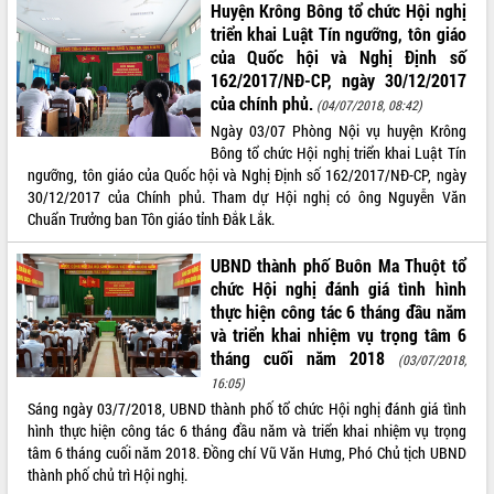
Huyện Krông Bông tổ chức Hội nghị
VIDEO
triển khai Luật Tín ngưỡng, tôn giáo
của Quốc hội và Nghị Định số
Không có file video nào để phát.
162/2017/NĐ-CP, ngày 30/12/2017
của chính phủ.
(04/07/2018, 08:42)
ALBUM ẢNH
Ngày 03/07 Phòng Nội vụ huyện Krông
Bông tổ chức Hội nghị triển khai Luật Tín
ngưỡng, tôn giáo của Quốc hội và Nghị Định số 162/2017/NĐ-CP, ngày
30/12/2017 của Chính phủ. Tham dự Hội nghị có ông Nguyễn Văn
Chuẩn Trưởng ban Tôn giáo tỉnh Đắk Lắk.
UBND thành phố Buôn Ma Thuột tổ
chức Hội nghị đánh giá tình hình
thực hiện công tác 6 tháng đầu năm
và triển khai nhiệm vụ trọng tâm 6
LIÊN KẾT WEB
tháng cuối năm 2018
(03/07/2018,
16:05)
Sáng ngày 03/7/2018, UBND thành phố tổ chức Hội nghị đánh giá tình
hình thực hiện công tác 6 tháng đầu năm và triển khai nhiệm vụ trọng
THỐNG KÊ TRUY CẬP
tâm 6 tháng cuối năm 2018. Đồng chí Vũ Văn Hưng, Phó Chủ tịch UBND
thành phố chủ trì Hội nghị.
Hôm nay:
593