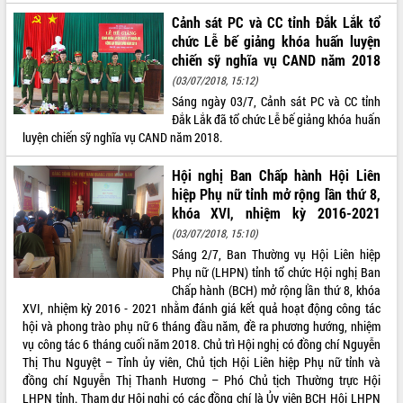
Tất cả:
66045916
Cảnh sát PC và CC tỉnh Đắk Lắk tổ
chức Lễ bế giảng khóa huấn luyện
chiến sỹ nghĩa vụ CAND năm 2018
(03/07/2018, 15:12)
Sáng ngày 03/7, Cảnh sát PC và CC tỉnh
Đắk Lắk đã tổ chức Lễ bế giảng khóa huấn
luyện chiến sỹ nghĩa vụ CAND năm 2018.
Hội nghị Ban Chấp hành Hội Liên
hiệp Phụ nữ tỉnh mở rộng lần thứ 8,
khóa XVI, nhiệm kỳ 2016-2021
(03/07/2018, 15:10)
Sáng 2/7, Ban Thường vụ Hội Liên hiệp
Phụ nữ (LHPN) tỉnh tổ chức Hội nghị Ban
Chấp hành (BCH) mở rộng lần thứ 8, khóa
XVI, nhiệm kỳ 2016 - 2021 nhằm đánh giá kết quả hoạt động công tác
hội và phong trào phụ nữ 6 tháng đầu năm, đề ra phương hướng, nhiệm
vụ công tác 6 tháng cuối năm 2018. Chủ trì Hội nghị có đồng chí Nguyễn
Thị Thu Nguyệt – Tỉnh ủy viên, Chủ tịch Hội Liên hiệp Phụ nữ tỉnh và
đồng chí Nguyễn Thị Thanh Hương – Phó Chủ tịch Thường trực Hội
LHPN tỉnh. Tham dự Hội nghị có các đồng chí là Ủy viên BCH Hội LHPN