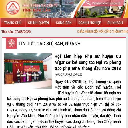
|
Vietnamese
English
TRANG CHỦ
CHÍNH QUYỀN
CÔNG DÂN
DOANH NGHIỆP
DU KHÁCH
Thứ sáu, 07/08/2026
CHÀO MỪNG ĐẾN VỚI CỔNG THÔNG TIN ĐIỆN TỬ TỈNH ĐẮK
GIỚI THIỆU
TIN TỨC CÁC SỞ, BAN, NGÀNH
LÃNH ĐẠO UBND TỈNH
Hội Liên hiệp Phụ nữ huyện Cư
M’gar sơ kết công tác Hội và phong
TIN TỨC SỰ KIỆN
trào phụ nữ 6 tháng đầu năm 2018
(05/07/2018, 09:15)
SỞ, BAN, NGÀNH
Ngày 04/7/2018, tại Hội trường cơ quan
Mặt trận và các Đoàn thể huyện, Hội
UBND CÁC XÃ, PHƯỜNG
LHPN huyện Cư M’gar tổ chức Hội nghị sơ
kết công tác Hội và phong trào phụ nữ 6 tháng đầu năm, triển khai nhiệm
THÔNG TIN CHỈ ĐẠO ĐIỀU HÀNH
vụ 6 tháng cuối năm 2018 và sơ kết 02 năm thực hiện Chỉ thị số 05-
CT/TW, ngày 15/5/2016 của Bộ Chính trị. Tham dự Hội nghị có đồng chí
HỆ THỐNG VĂN BẢN
Nguyễn Văn Minh, Phó Chủ tịch Ủy ban nhân dân huyện; đại diện lãnh
đạo các ban, ngành, đoàn thể huyện; các đồng chí trong Ban Chấp hành
VĂN BẢN HĐND TỈNH
Hội LHPN huyện, Chủ tịch Hội phụ nữ các xã/phường.