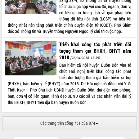
Sáng 27/4, Sở Thông tin và Truyền thông
tổ chức cuộc họp với các Sở, ngành, đơn vị
có liên quan trong tỉnh về giải pháp liên
thông dữ liệu nội tỉnh (LGSP) và tiến tới
thống nhất nền tảng phát triển chính quyền điện tử (CQĐT). Phó Giám
đốc Sở Thông tin và Truyền thông Nguyễn Ngọc Tý chủ trì cuộc họp.
Triển khai công tác phát triển đối
tượng tham gia BHXH, BHYT năm
2018
(26/04/2018, 15:39)
Bảo hiểm xã hội huyện Buôn Đôn vừa tổ
chức Hội nghị triển khai công tác phát
triển đối tượng tham gia bảo hiểm xã hội
(BHXH), bảo hiểm y tế (BHYT) năm 2018. Dự Hội nghị có đồng chí Y Si
Thắt Ksơr – Phó Chủ tịch UBND huyện Buôn Đôn; đại diện các phòng,
ban, đơn vị có liên quan; lãnh đạo UBND các xã và các nhân viên đại lý
thu BHXH, BHYT trên địa bàn huyện Buôn Đôn.
Các trang trên cổng 751 của 874