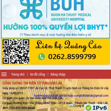
Toggle
Trang chủ
Sơ đồ cổng
Đăng nhập
navigation
CỔNG THÔNG TIN ĐIỆN TỬ TỈNH ĐẮK LẮK
Giấy phép số 99/GP-TTĐT do Cục QL Phát thanh Truyền hình và Thông tin Điện tử cấp
ngày 14/05/2010
banbientap@daklak.gov.vn hoặc congttdtdaklak@gmail.com
Cơ quan chủ quản: Ủy ban nhân dân tỉnh Đắk Lắk
Cơ quan thường trực: Văn phòng UBND tỉnh - 09 Lê Duẩn - P.Buôn Ma Thuột - Đắk Lắk.
SĐT:
0262.859.9699
Email: