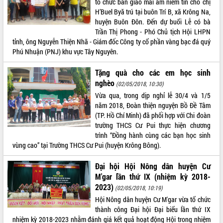
tổ chức bàn giao mái ấm niềm tin cho chị
H’Buel Byă trú tại buôn Trí B, xã Krông Na,
ĐIỂM TIN VĂN BẢN
huyện Buôn Đôn. Đến dự buổi Lễ có bà
Trần Thị Phong - Phó Chủ tịch Hội LHPN
QUY HOẠCH - KẾ HOẠCH
tỉnh, ông Nguyễn Thiện Nhã - Giám đốc Công ty cổ phần vàng bạc đá quý
Phú Nhuận (PNJ) khu vực Tây Nguyên.
Tặng quà cho các em học sinh
nghèo
(02/05/2018, 10:30)
Vừa qua, trong dịp nghỉ lễ 30/4 và 1/5
năm 2018, Đoàn thiện nguyện Bồ Đề Tâm
(TP. Hồ Chí Minh) đã phối hợp với Chi đoàn
trường THCS Cư Pui thực hiện chương
trình “Đồng hành cùng các bạn học sinh
vùng cao” tại Trường THCS Cư Pui (huyện Krông Bông).
Đại hội Hội Nông dân huyện Cư
M'gar lần thứ IX (nhiệm kỳ 2018-
2023)
(02/05/2018, 10:19)
Hội Nông dân huyện Cư M'gar vừa tổ chức
thành công Đại hội Đại biểu lần thứ IX
nhiệm kỳ 2018-2023 nhằm đánh giá kết quả hoạt động Hội trong nhiệm