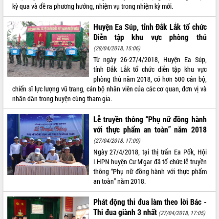
kỳ qua và đề ra phương hướng, nhiệm vụ trong nhiệm kỳ mới.
VIDEO
Huyện Ea Súp, tỉnh Đắk Lắk tổ chức
Không có file video nào để phát.
Diễn tập khu vực phòng thủ
(28/04/2018, 15:06)
ALBUM ẢNH
Từ ngày 26-27/4/2018, Huyện Ea Súp,
tỉnh Đắk Lắk tổ chức diễn tập khu vực
phòng thủ năm 2018, có hơn 500 cán bộ,
chiến sĩ lực lượng vũ trang, cán bộ nhân viên của các cơ quan, đơn vị và
nhân dân trong huyện cùng tham gia.
Lễ truyền thông “Phụ nữ đồng hành
với thực phẩm an toàn” năm 2018
(27/04/2018, 17:09)
LIÊN KẾT WEB
Ngày 27/4/2018, tại thị trấn Ea Pốk, Hội
LHPN huyện Cư M'gar đã tổ chức lễ truyền
thông “Phụ nữ đồng hành với thực phẩm
an toàn” năm 2018.
THỐNG KÊ TRUY CẬP
Phát động thi đua làm theo lời Bác -
Thi đua giành 3 nhất
(27/04/2018, 17:05)
Hôm nay:
23579