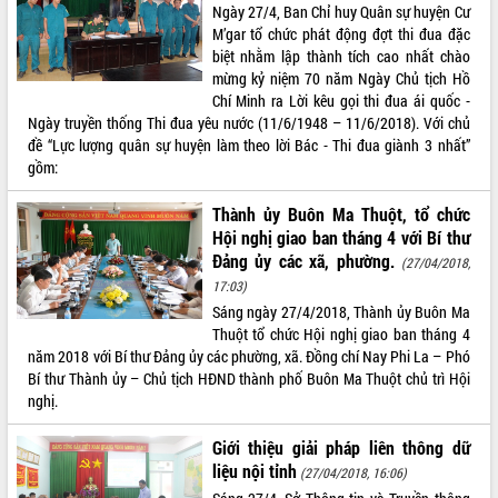
Ngày 27/4, Ban Chỉ huy Quân sự huyện Cư
Tất cả:
66068902
M’gar tổ chức phát động đợt thi đua đặc
biệt nhằm lập thành tích cao nhất chào
mừng kỷ niệm 70 năm Ngày Chủ tịch Hồ
Chí Minh ra Lời kêu gọi thi đua ái quốc -
Ngày truyền thống Thi đua yêu nước (11/6/1948 – 11/6/2018). Với chủ
đề “Lực lượng quân sự huyện làm theo lời Bác - Thi đua giành 3 nhất”
gồm:
Thành ủy Buôn Ma Thuột, tổ chức
Hội nghị giao ban tháng 4 với Bí thư
Đảng ủy các xã, phường.
(27/04/2018,
17:03)
Sáng ngày 27/4/2018, Thành ủy Buôn Ma
Thuột tổ chức Hội nghị giao ban tháng 4
năm 2018 với Bí thư Đảng ủy các phường, xã. Đồng chí Nay Phi La – Phó
Bí thư Thành ủy – Chủ tịch HĐND thành phố Buôn Ma Thuột chủ trì Hội
nghị.
Giới thiệu giải pháp liên thông dữ
liệu nội tỉnh
(27/04/2018, 16:06)