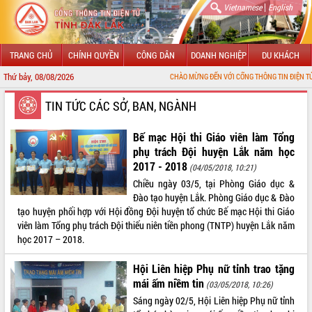
|
Vietnamese
English
TRANG CHỦ
CHÍNH QUYỀN
CÔNG DÂN
DOANH NGHIỆP
DU KHÁCH
Thứ bảy, 08/08/2026
CHÀO MỪNG ĐẾN VỚI CỔNG THÔNG TIN ĐIỆN TỬ TỈNH ĐẮK LẮK
GIỚI THIỆU
TIN TỨC CÁC SỞ, BAN, NGÀNH
LÃNH ĐẠO UBND TỈNH
Bế mạc Hội thi Giáo viên làm Tổng
phụ trách Đội huyện Lắk năm học
TIN TỨC SỰ KIỆN
2017 - 2018
(04/05/2018, 10:21)
Chiều ngày 03/5, tại Phòng Giáo dục &
SỞ, BAN, NGÀNH
Đào tạo huyện Lắk. Phòng Giáo dục & Đào
tạo huyện phối hợp với Hội đồng Đội huyện tổ chức Bế mạc Hội thi Giáo
UBND CÁC XÃ, PHƯỜNG
viên làm Tổng phụ trách Đội thiếu niên tiền phong (TNTP) huyện Lắk năm
học 2017 – 2018.
THÔNG TIN CHỈ ĐẠO ĐIỀU HÀNH
Hội Liên hiệp Phụ nữ tỉnh trao tặng
HỆ THỐNG VĂN BẢN
mái ấm niềm tin
(03/05/2018, 10:26)
Sáng ngày 02/5, Hội Liên hiệp Phụ nữ tỉnh
VĂN BẢN HĐND TỈNH