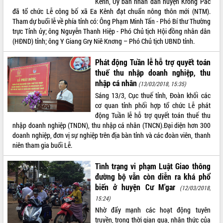
Kênh, Ủy ban nhân dân huyện Krông Pắc
đã tổ chức Lễ công bố xã Ea Kênh đạt chuẩn nông thôn mới (NTM).
Tham dự buổi lễ về phía tỉnh có: Ông Phạm Minh Tấn - Phó Bí thư Thường
trực Tỉnh ủy; ông Nguyễn Thanh Hiệp - Phó Chủ tịch Hội đồng nhân dân
(HĐND) tỉnh; ông Y Giang Gry Niê Knơng – Phó Chủ tịch UBND tỉnh.
Phát động Tuần lễ hỗ trợ quyết toán
thuế thu nhập doanh nghiệp, thu
nhập cá nhân
(13/03/2018, 15:35)
Sáng 13/3, Cục thuế tỉnh, Đoàn khối các
cơ quan tỉnh phối hợp tổ chức Lễ phát
động Tuần lễ hỗ trợ quyết toán thuế thu
nhập doanh nghiệp (TNDN), thu nhập cá nhân (TNCN).Đại diện hơn 300
doanh nghiệp, đơn vị sự nghiệp trên địa bàn tỉnh và các đoàn viên, thanh
niên tham gia buổi Lễ.
Tình trạng vi phạm Luật Giao thông
đường bộ vẫn còn diễn ra khá phổ
biến ở huyện Cư M'gar
(12/03/2018,
15:24)
Nhờ đẩy mạnh các hoạt động tuyên
truyền, trong thời gian qua, nhận thức của