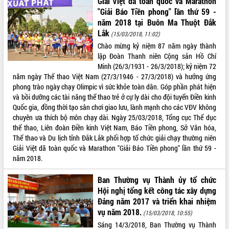
Giải Việt dã toàn quốc và Marathon
"Giải Báo Tiền phong" lần thứ 59 -
ĐIỂM TIN VĂN BẢN
năm 2018 tại Buôn Ma Thuột Đắk
Lắk
(15/03/2018, 11:02)
QUY HOẠCH - KẾ HOẠCH
Chào mừng kỷ niệm 87 năm ngày thành
lập Đoàn Thanh niên Cộng sản Hồ Chí
Minh (26/3/1931 - 26/3/2018); kỷ niệm 72
năm ngày Thể thao Việt Nam (27/3/1946 - 27/3/2018) và hưởng ứng
phong trào ngày chạy Olimpic vì sức khỏe toàn dân. Góp phần phát hiện
và bồi dưỡng các tài năng thể thao trẻ ở cự ly dài cho đội tuyển Điền kinh
Quốc gia, đồng thời tạo sân chơi giao lưu, lành mạnh cho các VĐV không
chuyên ưa thích bộ môn chạy dài. Ngày 25/03/2018, Tổng cục Thể dục
thể thao, Liên đoàn Điền kinh Việt Nam, Báo Tiền phong, Sở Văn hóa,
Thể thao và Du lịch tỉnh Đắk Lắk phối hợp tổ chức giải chạy thường niên
Giải Việt dã toàn quốc và Marathon "Giải Báo Tiền phong" lần thứ 59 -
năm 2018.
Ban Thường vụ Thành ủy tổ chức
Hội nghị tổng kết công tác xây dựng
Đảng năm 2017 và triển khai nhiệm
vụ năm 2018.
(15/03/2018, 10:55)
Sáng 14/3/2018, Ban Thường vụ Thành