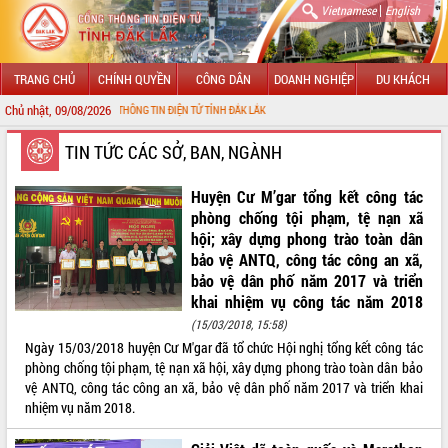
|
Vietnamese
English
TRANG CHỦ
CHÍNH QUYỀN
CÔNG DÂN
DOANH NGHIỆP
DU KHÁCH
Chủ nhật, 09/08/2026
VỚI CỔNG THÔNG TIN ĐIỆN TỬ TỈNH ĐẮK LẮK
GIỚI THIỆU
TIN TỨC CÁC SỞ, BAN, NGÀNH
LÃNH ĐẠO UBND TỈNH
Huyện Cư M’gar tổng kết công tác
phòng chống tội phạm, tệ nạn xã
TIN TỨC SỰ KIỆN
hội; xây dựng phong trào toàn dân
bảo vệ ANTQ, công tác công an xã,
SỞ, BAN, NGÀNH
bảo vệ dân phố năm 2017 và triển
khai nhiệm vụ công tác năm 2018
UBND CÁC XÃ, PHƯỜNG
(15/03/2018, 15:58)
Ngày 15/03/2018 huyện Cư M'gar đã tổ chức Hội nghị tổng kết công tác
THÔNG TIN CHỈ ĐẠO ĐIỀU HÀNH
phòng chống tội phạm, tệ nạn xã hội, xây dựng phong trào toàn dân bảo
vệ ANTQ, công tác công an xã, bảo vệ dân phố năm 2017 và triển khai
HỆ THỐNG VĂN BẢN
nhiệm vụ năm 2018.
VĂN BẢN HĐND TỈNH