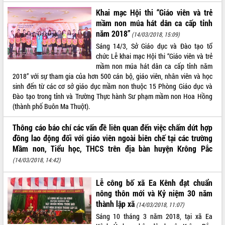
Tất cả:
66093497
Khai mạc Hội thi “Giáo viên và trẻ
mầm non múa hát dân ca cấp tỉnh
năm 2018”
(14/03/2018, 15:09)
Sáng 14/3, Sở Giáo dục và Đào tạo tổ
chức Lễ khai mạc Hội thi “Giáo viên và trẻ
mầm non múa hát dân ca cấp tỉnh năm
2018” với sự tham gia của hơn 500 cán bộ, giáo viên, nhân viên và học
sinh đến từ các cơ sở giáo dục mầm non thuộc 15 Phòng Giáo dục và
Đào tạo trong tỉnh và Trường Thực hành Sư phạm mầm non Hoa Hồng
(thành phố Buôn Ma Thuột).
Thông cáo báo chí các vấn đề liên quan đến việc chấm dứt hợp
đồng lao động đối với giáo viên ngoài biên chế tại các trường
Mầm non, Tiểu học, THCS trên địa bàn huyện Krông Pắc
(14/03/2018, 14:42)
Lễ công bố xã Ea Kênh đạt chuẩn
nông thôn mới và Kỷ niệm 30 năm
thành lập xã
(14/03/2018, 11:07)
Sáng 10 tháng 3 năm 2018, tại xã Ea