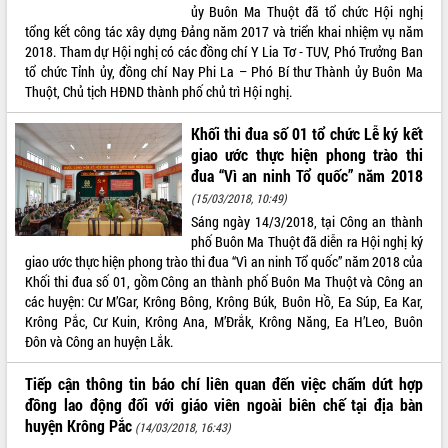
ủy Buôn Ma Thuột đã tổ chức Hội nghị
VIDEO
tổng kết công tác xây dựng Đảng năm 2017 và triển khai nhiệm vụ năm
2018. Tham dự Hội nghị có các đồng chí Y Lia Tơ - TUV, Phó Trưởng Ban
Không có file video nào để phát.
tổ chức Tỉnh ủy, đồng chí Nay Phi La – Phó Bí thư Thành ủy Buôn Ma
Thuột, Chủ tịch HĐND thành phố chủ trì Hội nghị.
ALBUM ẢNH
Khối thi đua số 01 tổ chức Lễ ký kết
giao ước thực hiện phong trào thi
đua “Vì an ninh Tổ quốc” năm 2018
(15/03/2018, 10:49)
Sáng ngày 14/3/2018, tại Công an thành
phố Buôn Ma Thuột đã diễn ra Hội nghị ký
giao ước thực hiện phong trào thi đua “Vì an ninh Tổ quốc” năm 2018 của
Khối thi đua số 01, gồm Công an thành phố Buôn Ma Thuột và Công an
các huyện: Cư M’Gar, Krông Bông, Krông Búk, Buôn Hồ, Ea Súp, Ea Kar,
LIÊN KẾT WEB
Krông Pắc, Cư Kuin, Krông Ana, M’Đrắk, Krông Năng, Ea H’Leo, Buôn
Đôn và Công an huyện Lắk.
Tiếp cận thông tin báo chí liên quan đến việc chấm dứt hợp
THỐNG KÊ TRUY CẬP
đồng lao động đối với giáo viên ngoài biên chế tại địa bàn
huyện Krông Pắc
(14/03/2018, 16:43)
Hôm nay:
7829