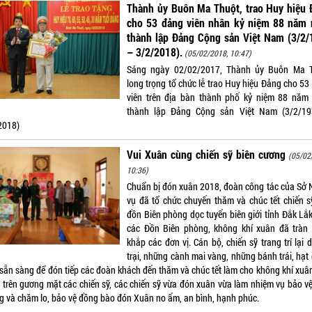
Thành ủy Buôn Ma Thuột, trao Huy hiệu 
cho 53 đảng viên nhân kỷ niệm 88 năm 
thành lập Đảng Cộng sản Việt Nam (3/2/
– 3/2/2018).
(05/02/2018, 10:47)
Sáng ngày 02/02/2017, Thành ủy Buôn Ma 
long trọng tổ chức lễ trao Huy hiệu Đảng cho 53
viên trên địa bàn thành phố kỷ niệm 88 năm
thành lập Đảng Cộng sản Việt Nam (3/2/1
2018)
Vui Xuân cùng chiến sỹ biên cương
(05/02
10:36)
Chuẩn bị đón xuân 2018, đoàn công tác của Sở 
vụ đã tổ chức chuyến thăm và chúc tết chiến s
đồn Biên phòng dọc tuyến biên giới tỉnh Đắk Lắk
các Đồn Biên phòng, không khí xuân đã tràn
khắp các đơn vị. Cán bộ, chiến sỹ trang trí lại
trại, những cành mai vàng, những bánh trái, hạt
 sẵn sàng để đón tiếp các đoàn khách đến thăm và chúc tết làm cho không khí xuân
 trên gương mặt các chiến sỹ, các chiến sỹ vừa đón xuân vừa làm nhiệm vụ bảo vệ
g và chăm lo, bảo vệ đồng bào đón Xuân no ấm, an bình, hạnh phúc.