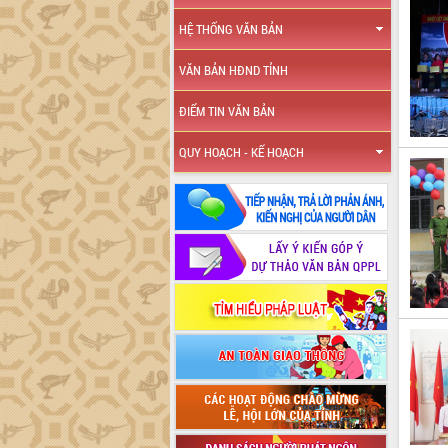
HỆ THỐNG VĂN BẢN
VĂN BẢN HĐND TỈNH
ĐIỂM TIN VĂN BẢN
QUY HOẠCH - KẾ HOẠCH