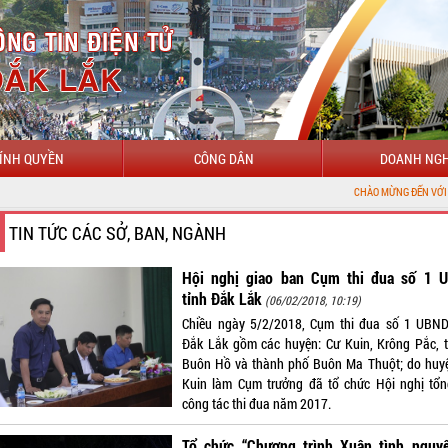
ÍNH QUYỀN
CÔNG DÂN
DOANH NGH
CHÀO MỪNG ĐẾN VỚI CỔNG THÔNG 
TIN TỨC CÁC SỞ, BAN, NGÀNH
Hội nghị giao ban Cụm thi đua số 1 
tỉnh Đắk Lắk
(06/02/2018, 10:19)
Chiều ngày 5/2/2018, Cụm thi đua số 1 UBND
Đắk Lắk gồm các huyện: Cư Kuin, Krông Pắc, t
Buôn Hồ và thành phố Buôn Ma Thuột; do huy
Kuin làm Cụm trưởng đã tổ chức Hội nghị tổn
công tác thi đua năm 2017.
Tổ chức “Chương trình Xuân tình nguyệ