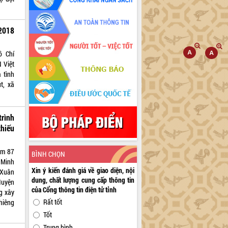
 2018
ồ Chí
 Việt
 tình
t, xã
rình
thiếu
ệm 87
BÌNH CHỌN
Minh
Xin ý kiến đánh giá về giao diện, nội
 Xuân
dung, chất lượng cung cấp thông tin
Huyện
của Cổng thông tin điện tử tỉnh
g xây
Rất tốt
hiêng
Tốt
Trung bình