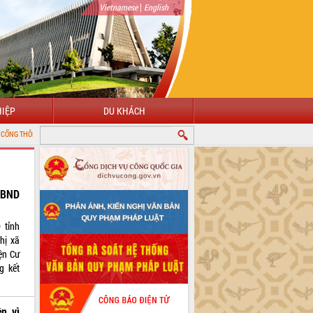
|
Vietnamese
English
IỆP
DU KHÁCH
TIN ĐIỆN TỬ TỈNH ĐẮK LẮK
UBND
 tỉnh
hị xã
ện Cư
g kết
n vì