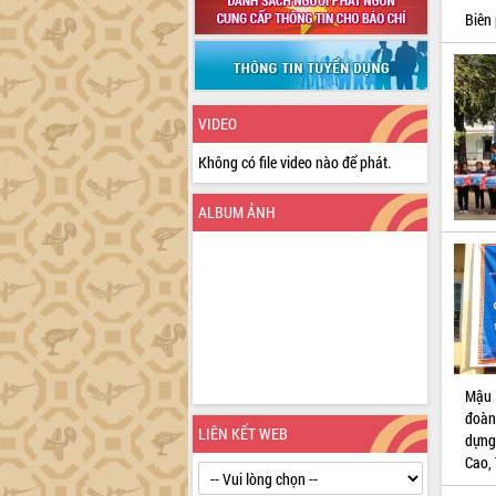
Biên
VIDEO
Không có file video nào để phát.
ALBUM ẢNH
Mậu 
đoàn
LIÊN KẾT WEB
dựng
Cao,