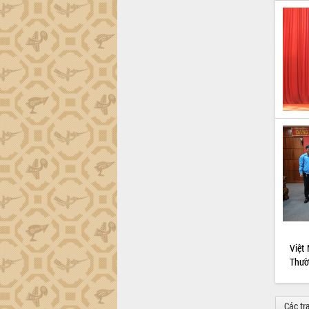
Việt
Thườ
Các tr