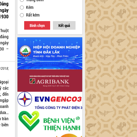
Đảng
Kém
ngày
Rất kém
1930
Bình chọn
Kết quả
Thuột
 đảng
 ngày
930 –
/2018,
Ngoại
ỹ các
, đến
 ngập
 doanh
 dưa…
 tràn
 biên