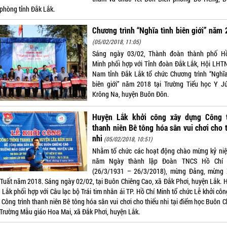
 phòng tỉnh Đắk Lắk.
Chương trình “Nghĩa tình biên giới” năm
(05/02/2018, 11:05)
Sáng ngày 03/02, Thành đoàn thành phố H
Minh phối hợp với Tỉnh đoàn Đắk Lắk, Hội LHTN
Nam tỉnh Đắk Lắk tổ chức Chương trình “Nghĩa
biên giới” năm 2018 tại Trường Tiểu học Y Jú
Krông Na, huyện Buôn Đôn.
Huyện Lắk khởi công xây dựng Công t
thanh niên Bê tông hóa sân vui chơi cho 
nhi
(05/02/2018, 10:51)
Nhằm tổ chức các hoạt động chào mừng kỷ ni
năm Ngày thành lập Đoàn TNCS Hồ Chí 
(26/3/1931 – 26/3/2018), mừng Đảng, mừng
Tuất năm 2018. Sáng ngày 02/02, tại Buôn Chiêng Cao, xã Đắk Phơi, huyện Lắk. 
 Lắk phối hợp với Câu lạc bộ Trái tim nhân ái TP. Hồ Chí Minh tổ chức Lễ khởi côn
 Công trình thanh niên Bê tông hóa sân vui chơi cho thiếu nhi tại điểm học Buôn C
 Trường Mẫu giáo Hoa Mai, xã Đắk Phơi, huyện Lắk.