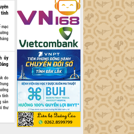
uyên
tỉnh
ế mạc
hường
tháng
h ủy
Đảng
ắk do
Trung
rưởng
 tỉnh
g sản
í thư