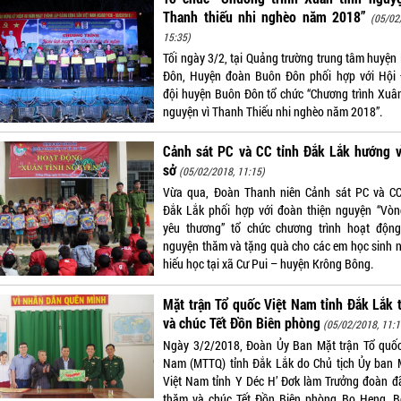
Thanh thiếu nhi nghèo năm 2018”
(05/02
15:35)
Tối ngày 3/2, tại Quảng trường trung tâm huyện
Đôn, Huyện đoàn Buôn Đôn phối hợp với Hội
đội huyện Buôn Đôn tổ chức “Chương trình Xuân
nguyện vì Thanh Thiếu nhi nghèo năm 2018”.
Cảnh sát PC và CC tỉnh Đắk Lắk hướng v
sở
(05/02/2018, 11:15)
Vừa qua, Đoàn Thanh niên Cảnh sát PC và CC
Đắk Lắk phối hợp với đoàn thiện nguyện “Vòn
yêu thương” tổ chức chương trình hoạt động
nguyện thăm và tặng quà cho các em học sinh 
hiếu học tại xã Cư Pui – huyện Krông Bông.
Mặt trận Tổ quốc Việt Nam tỉnh Đắk Lắk
và chúc Tết Đồn Biên phòng
(05/02/2018, 11:1
Ngày 3/2/2018, Đoàn Ủy Ban Mặt trận Tổ quốc
Nam (MTTQ) tỉnh Đắk Lắk do Chủ tịch Ủy ban
Việt Nam tỉnh Y Déc H’ Đơk làm Trưởng đoàn đ
thăm và chúc Tết Đồn Biên phòng Bo Heng, B