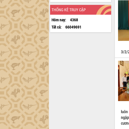
THỐNG KÊ TRUY CẬP
Hôm nay:
4368
Tất cả:
66049691
3/2/
luôn
ngập
cươn