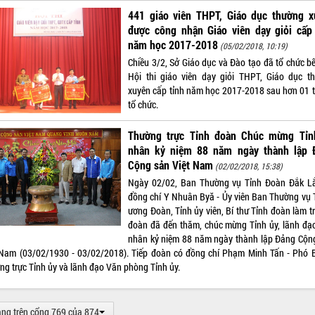
441 giáo viên THPT, Giáo dục thường x
được công nhận Giáo viên dạy giỏi cấp 
năm học 2017-2018
(05/02/2018, 10:19)
Chiều 3/2, Sở Giáo dục và Đào tạo đã tổ chức b
Hội thi giáo viên dạy giỏi THPT, Giáo dục t
xuyên cấp tỉnh năm học 2017-2018 sau hơn 01 
tổ chức.
Thường trực Tỉnh đoàn Chúc mừng Tỉn
nhân kỷ niệm 88 năm ngày thành lập 
Cộng sản Việt Nam
(02/02/2018, 15:38)
Ngày 02/02, Ban Thường vụ Tỉnh Đoàn Đắk L
đồng chí Y Nhuân Byă - Ủy viên Ban Thường vụ 
ương Đoàn, Tỉnh ủy viên, Bí thư Tỉnh đoàn làm t
đoàn đã đến thăm, chúc mừng Tỉnh ủy, lãnh đạo
nhân kỷ niệm 88 năm ngày thành lập Đảng Cộn
 Nam (03/02/1930 - 03/02/2018). Tiếp đoàn có đồng chí Phạm Minh Tấn - Phó B
ng trực Tỉnh ủy và lãnh đạo Văn phòng Tỉnh ủy.
ang trên cổng 769 của 874