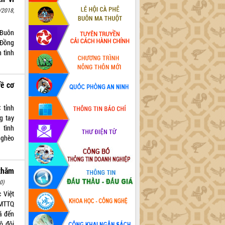
/2018,
 Buôn
 Đồng
 tình
ề cơ
 tỉnh
g tay
 tình
nghèo
 thăm
0)
 Việt
 MTTQ
ã đến
ộ đội