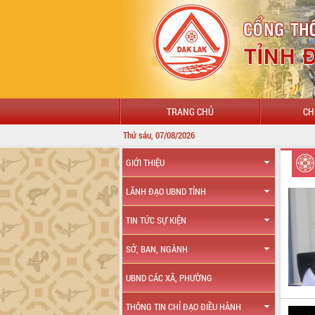
TRANG CHỦ
CH
Thứ sáu, 07/08/2026
GIỚI THIỆU
LÃNH ĐẠO UBND TỈNH
TIN TỨC SỰ KIỆN
SỞ, BAN, NGÀNH
UBND CÁC XÃ, PHƯỜNG
THÔNG TIN CHỈ ĐẠO ĐIỀU HÀNH