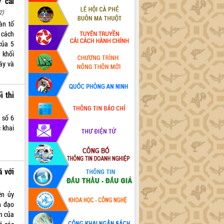
 cải
2)
àn tổ
 cách
của 5
 khối
áy và
i thi
 số 6
 khai
ã với
ện ủy
h đạo
ôn của