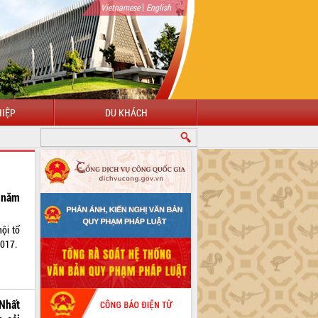
|
Vietnamese
English
IỆP
DU KHÁCH
 năm
ội tổ
2017.
Nhất