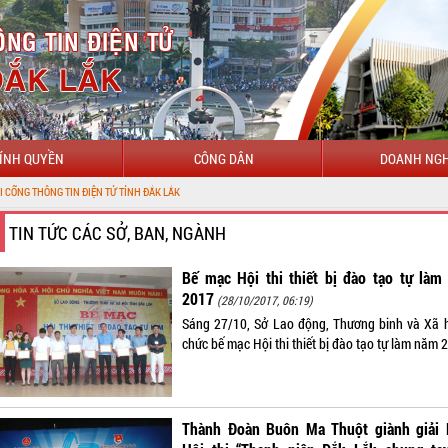
ÍNH QUYỀN
CÔNG DÂN
DOANH NGH
 ĐIỆN TỬ TỈNH ĐẮK LẮK
TIN TỨC CÁC SỞ, BAN, NGÀNH
Bế mạc Hội thi thiết bị đào tạo tự làm
2017
(28/10/2017, 06:19)
Sáng 27/10, Sở Lao động, Thương binh và Xã h
chức bế mạc Hội thi thiết bị đào tạo tự làm năm 
Thành Đoàn Buôn Ma Thuột giành giải 