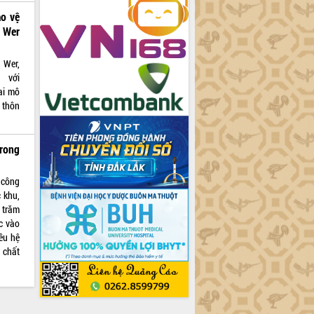
ảo vệ
 Wer
 Wer,
 với
ai mô
 thôn
rong
 công
 khu,
 trăm
c vào
iều hệ
 chất