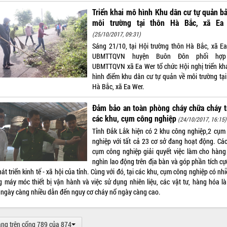
Triển khai mô hình Khu dân cư tự quản b
môi trường tại thôn Hà Bắc, xã Ea
(25/10/2017, 09:31)
Sáng 21/10, tại Hội trường thôn Hà Bắc, xã Ea
UBMTTQVN huyện Buôn Đôn phối hợp
UBMTTQVN xã Ea Wer tổ chức Hội nghị triển kh
hình điểm khu dân cư tự quản về môi trường tại
Hà Bắc, xã Ea Wer.
Đảm bảo an toàn phòng cháy chữa cháy t
các khu, cụm công nghiệp
(24/10/2017, 16:15)
Tỉnh Đắk Lắk hiện có 2 khu công nghiệp,2 cụm
nghiệp với tất cả 23 cơ sở đang hoạt động. Các
cụm công nghiệp giải quyết việc làm cho hàng
nghìn lao động trên địa bàn và góp phần tích cự
át triển kinh tế - xã hội của tỉnh. Cùng với đó, tại các khu, cụm công nghiệp có nh
g máy móc thiết bị vận hành và việc sử dụng nhiên liệu, các vật tư, hàng hóa là
 ngày càng nhiều dẫn đến nguy cơ cháy nổ ngày càng cao.
ang trên cổng 789 của 874