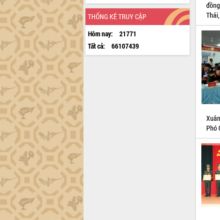
đồng
Thái
THỐNG KÊ TRUY CẬP
Hôm nay:
21771
Tất cả:
66107439
Xuân
Phó C