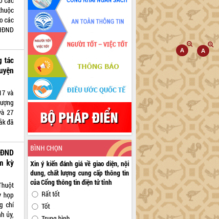
ó các
thuộc
o các
 HĐND
g tác
uyện
17 và
lượng
và 27
ắk đã
BÌNH CHỌN
HĐND
m kỳ
Xin ý kiến đánh giá về giao diện, nội
dung, chất lượng cung cấp thông tin
của Cổng thông tin điện tử tỉnh
Thuột
Rất tốt
ỳ họp
g chí
Tốt
h ủy,
Trung bình