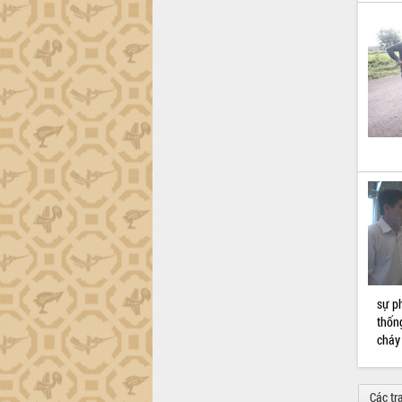
sự ph
thốn
cháy
Các tr