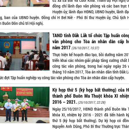
02 xã Ea Bar và Cuôr Knia. Tham dự Hội nghị c
đồng chí lãnh đạo văn phòng và các ban trực 
Huyện ủy; lãnh đạo HĐND, UBND huyện, lãnh đạ
g, ban của UBND huyện. Đồng chí H Bel Niê - Phó Bí thư Huyện ủy, Chủ tịch
n Buôn Đôn chủ trì Hội nghị.
TAND tỉnh Đắk Lắk tổ chức Tập huấn côn
văn phòng cho Tòa án nhân dân cấp h
năm 2017
(26/10/2017, 15:37)
Thực hiện kế hoạch đào tạo, bồi dưỡng năm 20
triển khai các nhóm giải pháp tăng cường chất 
công tác văn phòng, trong hai ngày ngày 26 
tháng 10 năm 2017, Tòa án nhân dân tỉnh Đắk L
hức đợt Tập huấn nghiệp vụ công tác văn phòng cho Tòa án nhân dân cấp huyện.
Kỳ họp thứ 5 (kỳ họp bất thường) của 
thành phố Buôn Ma Thuột khóa XI nhiệ
2016 – 2021.
(25/10/2017, 22:28)
Ngày 25/10/2017, HĐND thành phố Buôn Ma 
khóa XI, nhiệm kỳ 2016 - 2021 đã tiến hành k
thứ 5 (kỳ họp bất thường). Dự kỳ họp có đồn
Nguyễn Anh Dũng, Phó Bí thư Thường trực Thàn