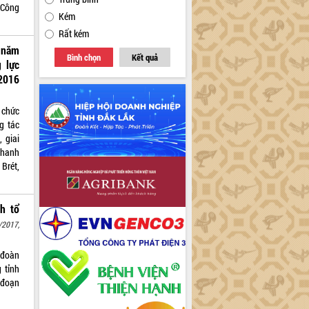
 Công
Kém
Rất kém
 năm
Bình chọn
Kết quả
 lực
2016
 chức
g tác
 giai
Thanh
Brét,
h tổ
/2017,
 đoàn
 tỉnh
i đoạn