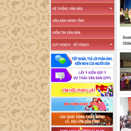
HỆ THỐNG VĂN BẢN
VĂN BẢN HĐND TỈNH
ĐIỂM TIN VĂN BẢN
Doan
Chữa
QUY HOẠCH - KẾ HOẠCH