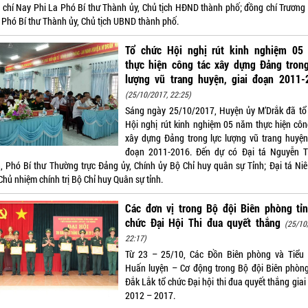
 chí Nay Phi La Phó Bí thư Thành ủy, Chủ tịch HĐND thành phố; đồng chí Trương
, Phó Bí thư Thành ủy, Chủ tịch UBND thành phố.
Tổ chức Hội nghị rút kinh nghiệm 05
thực hiện công tác xây dựng Đảng trong
lượng vũ trang huyện, giai đoạn 2011-
(25/10/2017, 22:25)
Sáng ngày 25/10/2017, Huyện ủy M’Drắk đã tổ
Hội nghị rút kinh nghiệm 05 năm thực hiện côn
xây dựng Đảng trong lực lượng vũ trang huyện,
đoạn 2011-2016. Đến dự có Đại tá Nguyễn 
, Phó Bí thư Thường trực Đảng ủy, Chính ủy Bộ Chỉ huy quân sự Tỉnh; Đại tá Niê 
hủ nhiệm chính trị Bộ Chỉ huy Quân sự tỉnh.
Các đơn vị trong Bộ đội Biên phòng tỉn
chức Đại Hội Thi đua quyết thắng
(25/10
22:17)
Từ 23 – 25/10, Các Đồn Biên phòng và Tiểu
Huấn luyện – Cơ động trong Bộ đội Biên phòng
Đắk Lắk tổ chức Đại hội thi đua quyết thắng gia
2012 – 2017.