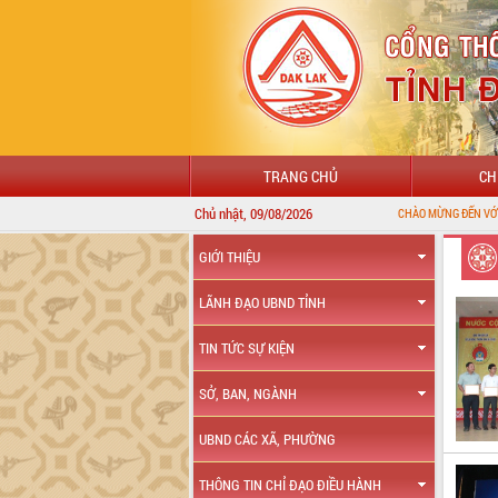
TRANG CHỦ
CH
Chủ nhật, 09/08/2026
CHÀO MỪNG ĐẾN VỚI CỔNG THÔNG TIN
GIỚI THIỆU
LÃNH ĐẠO UBND TỈNH
TIN TỨC SỰ KIỆN
SỞ, BAN, NGÀNH
UBND CÁC XÃ, PHƯỜNG
THÔNG TIN CHỈ ĐẠO ĐIỀU HÀNH