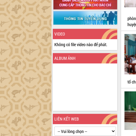
phòn
huyệ
VIDEO
Không có file video nào để phát.
ALBUM ẢNH
tổ c
LIÊN KẾT WEB