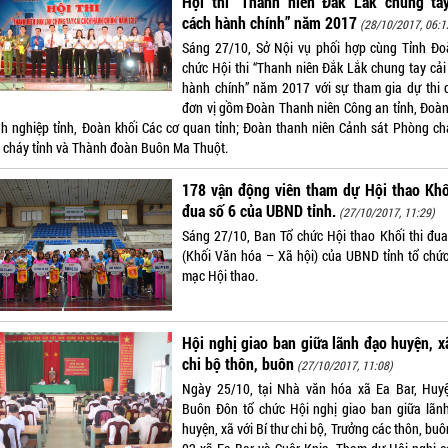
Hội thi “Thanh niên Đắk Lắk chung tay
cách hành chính” năm 2017
(28/10/2017, 06:1
Sáng 27/10, Sở Nội vụ phối hợp cùng Tỉnh Đo
chức Hội thi “Thanh niên Đắk Lắk chung tay cải
hành chính” năm 2017 với sự tham gia dự thi 
đơn vị gồm Đoàn Thanh niên Công an tỉnh, Đoàn
h nghiệp tỉnh, Đoàn khối Các cơ quan tỉnh; Đoàn thanh niên Cảnh sát Phòng ch
 cháy tỉnh và Thành đoàn Buôn Ma Thuột.
178 vận động viên tham dự Hội thao Khố
đua số 6 của UBND tỉnh.
(27/10/2017, 11:29)
Sáng 27/10, Ban Tổ chức Hội thao Khối thi đua
(Khối Văn hóa – Xã hội) của UBND tỉnh tổ chức
mạc Hội thao.
Hội nghị giao ban giữa lãnh đạo huyện, x
chi bộ thôn, buôn
(27/10/2017, 11:08)
Ngày 25/10, tại Nhà văn hóa xã Ea Bar, Huy
Buôn Đôn tổ chức Hội nghị giao ban giữa lãn
huyện, xã với Bí thư chi bộ, Trưởng các thôn, bu