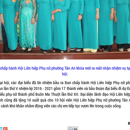
chấp hành Hội Liên hiệp Phụ nữ phường Tân An khóa mới ra mắt nhận nhiệm vụ tạ
hội.
Đại hội, các đại biểu đã tín nhiệm bầu ra Ban chấp hành Hội Liên hiệp Phụ nữ p
An lần thứ V nhiệm kỳ 2016 - 2021 gồm 17 thành viên và bầu Đoàn đại biểu đi dự Đạ
biểu phụ nữ thành phố Buôn Ma Thuột lần thứ XII. Đại diện lãnh đạo Hội Liên hiệ
ỉnh cũng đã tặng 10 suất quà cho 10 hội viên Hội Liên hiệp Phụ nữ phường Tân 
 cảnh khó khăn nhằm động viên các chị em tiếp tục vươn lên trong cuộc sống.
K
In