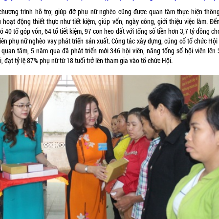
chương trình hỗ trợ, giúp đỡ phụ nữ nghèo cũng được quan tâm thực hiện thôn
 hoạt động thiết thực như tiết kiệm, giúp vốn, ngày công, giới thiệu việc làm. Đế
ó 40 tổ góp vốn, 64 tổ tiết kiệm, 97 con heo đất với tổng số tiền hơn 3,7 tỷ đồng c
viên phụ nữ nghèo vay phát triển sản xuất. Công tác xây dựng, củng cố tổ chức Hội
 quan tâm, 5 năm qua đã phát triển mới 346 hội viên, nâng tổng sổ hội viên lên 
, đạt tỷ lệ 87% phụ nữ từ 18 tuổi trở lên tham gia vào tổ chức Hội.