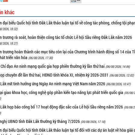
in khác
 đại biểu Quốc hội tỉnh Đắk Lắk thảo luận tại tổ về công tác phòng, chống tội ph
8/2026, 18:32)
 trương rà soát, hoàn thiện công tác tổ chức Lễ hội Sầu riêng Đắk Lắk năm 2026
8/2026, 18:27)
 trương hoàn thành các mục tiêu còn lại của Chương trình hành động số 14 của T
hát triển văn hóa
(06/08/2026, 17:30)
 Chỉ đạo An ninh mạng quốc gia họp phiên thường kỳ lần thứ hai
(06/08/2026, 14:06)
họp chuyên đề lần thứ hai, HĐND tỉnh khóa XI, nhiệm kỳ 2026-2031
(06/08/2026, 12:02)
 Lắk mít tinh hưởng ứng Ngày An ninh mạng Việt Nam năm 2026
(06/08/2026, 10:47)
i giao khoa học, công nghệ góp phần kiến tạo năng lực phát triển quốc gia
(05/08/2
)
 Lắk họp báo công bố 17 hoạt động đặc sắc của Lễ hội Sầu riêng năm 2026
(05/08/2
)
 nghị UBND tỉnh Đắk Lắk thường kỳ tháng 7/2026
(05/08/2026, 17:18)
 đại biểu Quốc hội tỉnh Đắk Lắk thảo luận tại tổ đối với các dự án luật về hòa giải 