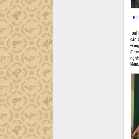
trường Nguyễn Hoàng Hiệp khảo sát
vùng trồng và doanh nghiệp đóng gói
sầu riêng tại Đắk Lắk
Bà 
Trình diễn nghệ thuật chế biến các
món ăn từ sầu riêng
Đại 
Đắk Lắk công bố Quy hoạch và xúc
cán b
tiến đầu tư tỉnh
Đảng
Ngành cá ngừ Đắk Lắk chủ động thích
được
ứng để giữ vững thị trường xuất khẩu
nghè
Diễn đàn Kinh tế tư nhân Việt Nam đột
kiệm,
phá cơ chế - Hợp tác công tư
Đề án 06 tạo bước ngoặt đột phá trong
cải cách hành chính tỉnh Đắk Lắk
Kết nối tour, đẩy mạnh chuyển đổi số
để phát triển du lịch Đắk Lắk
Khởi động Dự án Đầu tư xây dựng hạ
tầng kỹ thuật Cụm công nghiệp Tân
Tiến
Gặp mặt các cơ quan báo chí nhân Kỷ
niệm 101 năm Ngày Báo chí Cách
mạng Việt Nam