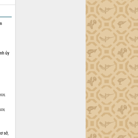
ạm
ỉnh ủy
026,
026,
cơ sở,