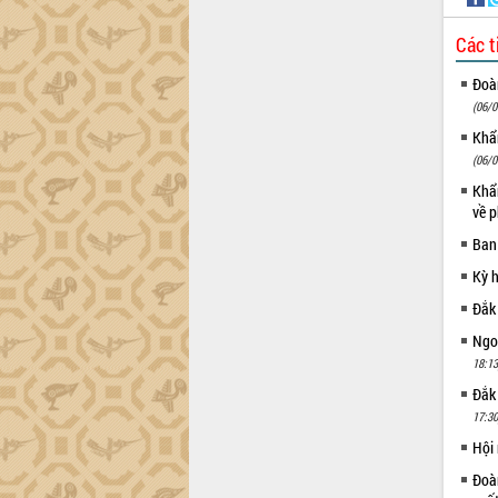
công tác cải cách hành chính mô hình
mới
Các t
UBND tỉnh họp báo định kỳ tháng 4
Đoàn
năm 2026
(06/0
Hội thảo khoa học “Giải pháp thúc đẩy
phát triển nền kinh tế xanh tại tỉnh
Khẩn
Đắk Lắk”
(06/0
Tăng cường giám sát, đôn đốc thực
Khẩn
hiện nhiệm vụ quản lý tài sản công
về p
hàng tuần
Ban
Tháo gỡ những vướng mắc, đẩy mạnh
Kỳ 
công tác cải cách thủ tục hành chính
tại Trung tâm Phục vụ hành chính
Đắk
công tỉnh
Ngoạ
Đắk Lắk: Tôn vinh 46 giải pháp tại Hội
18:13
thi Sáng tạo Kỹ thuật 2024 - 2025
Đắk
Đắk Lắk rà soát, điều chỉnh Đề án 190
17:30
về phát triển nuôi trồng thủy sản
Hội
Phó Chủ tịch UBND tỉnh Đắk Lắk
Trương Công Thái kiểm tra thực địa
Đoàn