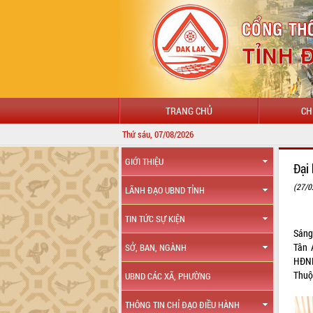
TRANG CHỦ
CH
Thứ sáu, 07/08/2026
GIỚI THIỆU
Đại
(27/0
LÃNH ĐẠO UBND TỈNH
TIN TỨC SỰ KIỆN
Sáng
Tân 
SỞ, BAN, NGÀNH
HĐND
Thuộ
UBND CÁC XÃ, PHƯỜNG
THÔNG TIN CHỈ ĐẠO ĐIỀU HÀNH