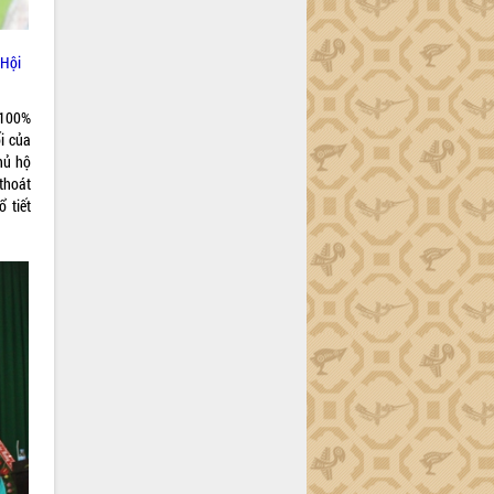
 Hội
 100%
ối của
hủ hộ
thoát
 tiết