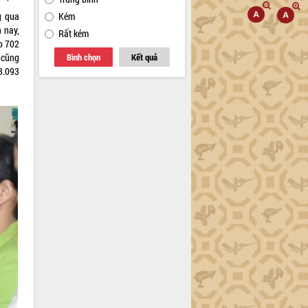
g qua
Kém
n nay,
Rất kém
ho 702
 cũng
Bình chọn
Kết quả
3.093