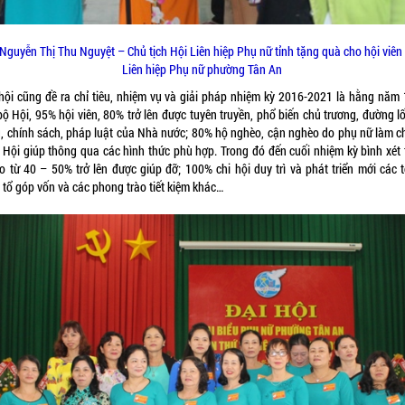
Nguyễn Thị Thu Nguyệt – Chủ tịch Hội Liên hiệp Phụ nữ tỉnh tặng quà cho hội viên
Liên hiệp Phụ nữ phường Tân An
hội cũng đề ra chỉ tiêu, nhiệm vụ và giải pháp nhiệm kỳ 2016-2021 là hằng năm
ộ Hội, 95% hội viên, 80% trở lên được tuyên truyền, phổ biến chủ trương, đường l
, chính sách, pháp luật của Nhà nước; 80% hộ nghèo, cận nghèo do phụ nữ làm c
 Hội giúp thông qua các hình thức phù hợp. Trong đó đến cuối nhiệm kỳ bình xét 
o từ 40 – 50% trở lên được giúp đỡ; 100% chi hội duy trì và phát triển mới các tổ
 tổ góp vốn và các phong trào tiết kiệm khác…