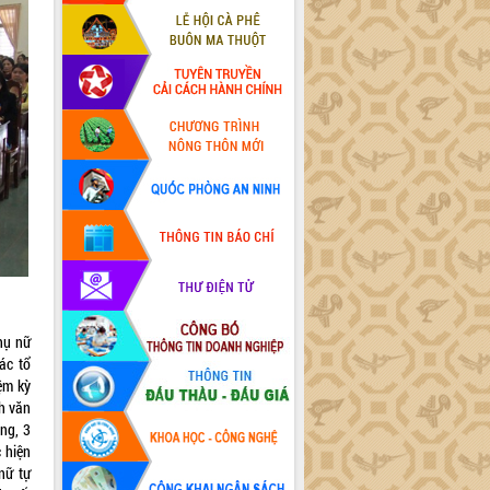
hụ nữ
ác tổ
ệm kỳ
h văn
ng, 3
c hiện
nữ tự