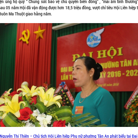
ện ủng hộ quỹ “ Chung sức bảo vệ chủ quyền biển đông” , “mái ấm tình thương”.
sau 05 năm Hội đã vận động được hơn 18,5 triệu đồng, vượt chỉ tiêu Hội Liên hiệp 
Buôn Ma Thuột giao hằng năm.
Nguyễn Thị Thiện – Chủ tịch Hội Liên hiệp Phụ nữ phường Tân An phát biểu tại Đại