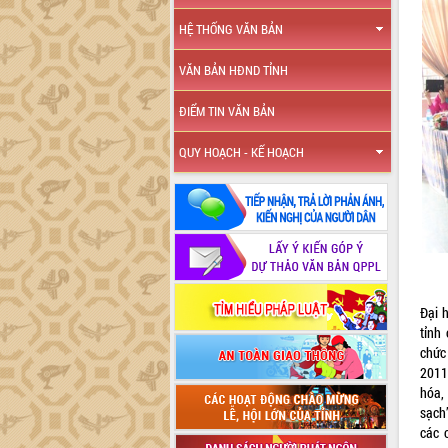
HỆ THỐNG VĂN BẢN
VĂN BẢN HĐND TỈNH
ĐIỂM TIN VĂN BẢN
QUY HOẠCH - KẾ HOẠCH
Đại 
tỉnh
chức
2011
hóa,
sạch”
các 