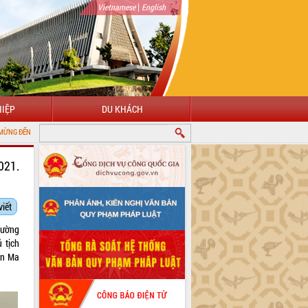
|
Vietnamese
English
IỆP
DU KHÁCH
 TIN ĐIỆN TỬ TỈNH ĐẮK LẮK
021.
viết
hường
 tịch
ôn Ma