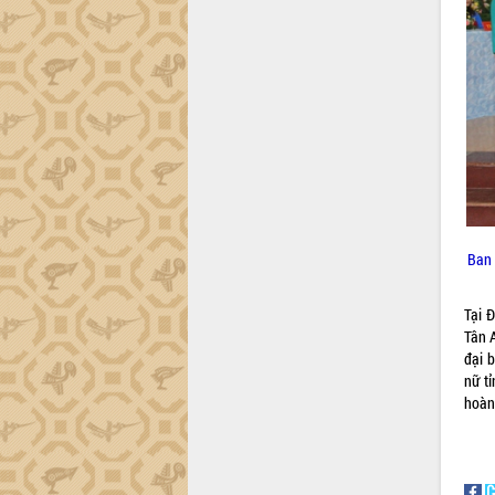
Đắk Lắk sơ kết 4 năm triển khai thực
hiện Đề án 06 của Chính phủ
Họp báo thông tin về Hội nghị Công bố
Quy hoạch và Xúc tiến đầu tư tỉnh Đắk
Lắk
Khơi thông điểm nghẽn, đẩy nhanh
giải ngân vốn khắc phục thiên tai
HĐND tỉnh thông qua điều chỉnh Quy
hoạch tỉnh thời kỳ 2021-2030
Hội thảo góp ý hồ sơ điều chỉnh quy
Ban 
hoạch tỉnh Đắk Lắk thời kỳ 2021-2030,
tầm nhìn đến năm 2050
Tại 
Nâng cao hiệu quả hoạt động của các
Tân 
doanh nghiệp nhà nước
đại 
Hội nghị triển khai kết nối mạng
nữ t
truyền số liệu chuyên dùng phục vụ cơ
hoàn
quan Đảng, Nhà nước
Lễ phát động chuỗi hoạt động chung
tay làm sạch môi trường
Xã Ea Kar bước chuyển mình trong