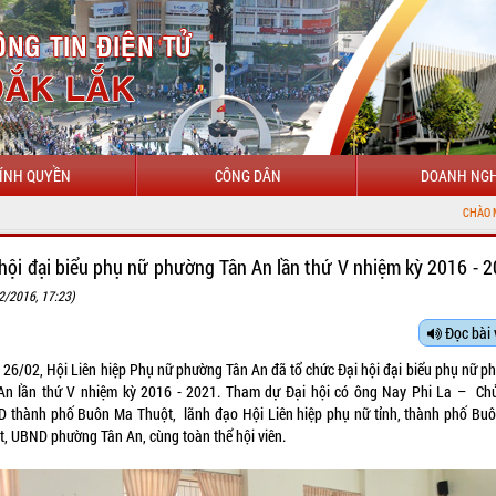
ÍNH QUYỀN
CÔNG DÂN
DOANH NGH
CHÀO MỪNG ĐẾN VỚI CỔNG THÔNG
 hội đại biểu phụ nữ phường Tân An lần thứ V nhiệm kỳ 2016 - 2
2/2016, 17:23)
Đọc bài 
 26/02, Hội Liên hiệp Phụ nữ phường Tân An đã tổ chức Đại hội đại biểu phụ nữ p
An lần thứ V nhiệm kỳ 2016 - 2021. Tham dự Đại hội có ông Nay Phi La – Chủ
 thành phố Buôn Ma Thuột, lãnh đạo Hội Liên hiệp phụ nữ tỉnh, thành phố Bu
t, UBND phường Tân An, cùng toàn thể hội viên.