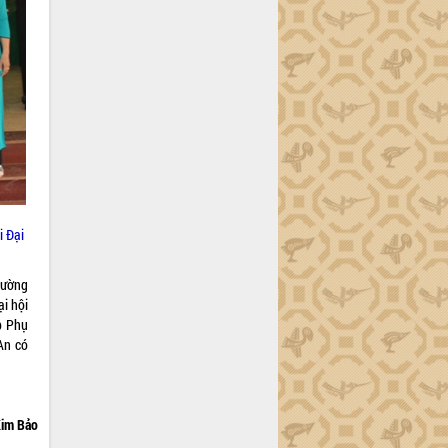
i Đại
hường
i hội
p Phụ
An có
im Bảo