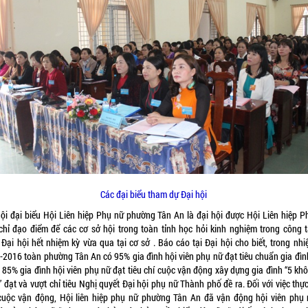
Các đại biểu tham dự Đại hội
hội đại biểu Hội Liên hiệp Phụ nữ phường Tân An là đại hội được Hội Liên hiệp P
 chỉ đạo điểm để các cơ sở hội trong toàn tỉnh học hỏi kinh nghiệm trong công t
 Đại hội hết nhiệm kỳ vừa qua tại cơ sở . Báo cáo tại Đại hội cho biết, trong nhi
-2016 toàn phường Tân An có 95% gia đình hội viên phụ nữ đạt tiêu chuẩn gia đìn
 85% gia đình hội viên phụ nữ đạt tiêu chí cuộc vận động xây dựng gia đình “5 khô
 đạt và vượt chỉ tiêu Nghị quyết Đại hội phụ nữ Thành phố đề ra. Đối với việc thự
cuộc vận động, Hội liên hiệp phụ nữ phường Tân An đã vận động hội viên phụ 