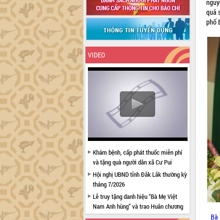
nguy
quả 
phố 
VIDEO
Khám bệnh, cấp phát thuốc miễn phí
và tặng quà người dân xã Cư Pui
Hội nghị UBND tỉnh Đắk Lắk thường kỳ
tháng 7/2026
Lễ truy tặng danh hiệu “Bà Mẹ Việt
Nam Anh hùng” và trao Huân chương
Lao động
Bà 