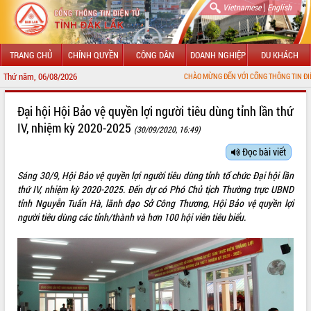
|
Vietnamese
English
TRANG CHỦ
CHÍNH QUYỀN
CÔNG DÂN
DOANH NGHIỆP
DU KHÁCH
Thứ năm, 06/08/2026
CHÀO MỪNG ĐẾN VỚI CỔNG THÔNG TIN ĐIỆN TỬ TỈNH ĐẮK 
GIỚI THIỆU
Đại hội Hội Bảo vệ quyền lợi người tiêu dùng tỉnh lần thứ
IV, nhiệm kỳ 2020-2025
(30/09/2020, 16:49)
LÃNH ĐẠO UBND TỈNH
Đọc bài viết
TIN TỨC SỰ KIỆN
Sáng 30/9, Hội Bảo vệ quyền lợi người tiêu dùng tỉnh tổ chức Đại hội lần
SỞ, BAN, NGÀNH
thứ IV, nhiệm kỳ 2020-2025. Đến dự có Phó Chủ tịch Thường trực UBND
tỉnh Nguyễn Tuấn Hà, lãnh đạo Sở Công Thương, Hội Bảo vệ quyền lợi
UBND CÁC XÃ, PHƯỜNG
người tiêu dùng các tỉnh/thành và hơn 100 hội viên tiêu biểu.
THÔNG TIN CHỈ ĐẠO ĐIỀU HÀNH
HỆ THỐNG VĂN BẢN
VĂN BẢN HĐND TỈNH