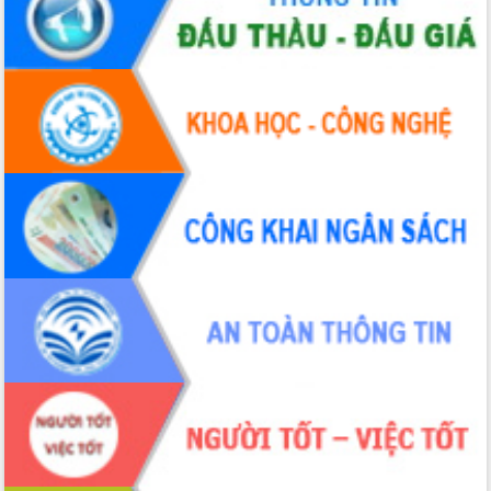
Thủ tướng Chính phủ Phạm Minh Chính
kiểm tra, chỉ đạo hoàn thành các dự
án cao tốc và thăm khu tái định cư tại
Đắk Lắk
Sôi nổi Hội đua ngựa truyền thống Gò
Thì Thùng mừng Xuân Bính Ngọ 2026
Lãnh đạo tỉnh dâng hương tưởng niệm
tại Đập Đồng Cam đầu Xuân Bính Ngọ
Ngành nông nghiệp phấn đấu tăng
trưởng đạt 5,86% trong năm 2026
UBND tỉnh Đắk Lắk triển khai công tác
quốc phòng, quân sự địa phương năm
2026
Đắk Lắk tập trung toàn lực khắc phục
tồn tại IUU, sẵn sàng làm việc với
Đoàn thanh tra EC
Chủ tịch UBND tỉnh Tạ Anh Tuấn thăm,
chúc mừng các bệnh viện nhân Ngày
Thầy thuốc Việt Nam
Rộn ràng lễ hội truyền thống Sông
nước Đà Nông lần thứ I năm 2026