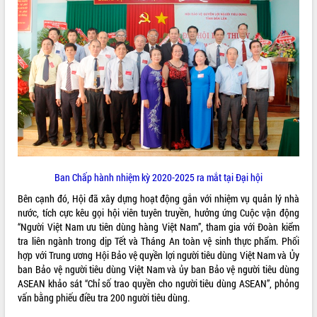
để phát triển du lịch Đắk Lắk
Khởi động Dự án Đầu tư xây dựng hạ
tầng kỹ thuật Cụm công nghiệp Tân
Tiến
Gặp mặt các cơ quan báo chí nhân Kỷ
niệm 101 năm Ngày Báo chí Cách
mạng Việt Nam
Đắk Lắk sơ kết 4 năm triển khai thực
hiện Đề án 06 của Chính phủ
Họp báo thông tin về Hội nghị Công bố
Quy hoạch và Xúc tiến đầu tư tỉnh Đắk
Ban Chấp hành nhiệm kỳ 2020-2025 ra mắt tại Đại hội
Lắk
Khơi thông điểm nghẽn, đẩy nhanh
Bên cạnh đó, Hội đã xây dựng hoạt động gắn với nhiệm vụ quản lý nhà
giải ngân vốn khắc phục thiên tai
nước, tích cực kêu gọi hội viên tuyên truyền, hưởng ứng Cuộc vận động
“Người Việt Nam ưu tiên dùng hàng Việt Nam”, tham gia với Đoàn kiểm
HĐND tỉnh thông qua điều chỉnh Quy
tra liên ngành trong dịp Tết và Tháng An toàn vệ sinh thực phẩm. Phối
hoạch tỉnh thời kỳ 2021-2030
hợp với Trung ương Hội Bảo vệ quyền lợi người tiêu dùng Việt Nam và Ủy
Hội thảo góp ý hồ sơ điều chỉnh quy
ban Bảo vệ người tiêu dùng Việt Nam và ủy ban Bảo vệ người tiêu dùng
hoạch tỉnh Đắk Lắk thời kỳ 2021-2030,
ASEAN khảo sát “Chỉ số trao quyền cho người tiêu dùng ASEAN”, phỏng
tầm nhìn đến năm 2050
vấn bằng phiếu điều tra 200 người tiêu dùng.
Nâng cao hiệu quả hoạt động của các