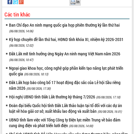
đến năm 2050
In
Phát động chiến dịch 30 ngày đêm
Các tin khác
giải phóng mặt bằng Tuyến đường bộ
ven biển
Ban Chỉ đạo An ninh mạng quốc gia họp phiên thường kỳ lần thứ hai
Đắk Lắk nỗ lực thúc đẩy tăng trưởng
(06/08/2026, 14:06)
kinh tế từ 10% trở lên trong Quý
Kỳ họp chuyên đề lần thứ hai, HĐND tỉnh khóa XI, nhiệm kỳ 2026-2031
II/2026
(06/08/2026, 12:02)
Đắk Lắk ký kết thỏa thuận hợp tác về
chuyển đổi số giai đoạn 2026 – 2030
Đắk Lắk mít tinh hưởng ứng Ngày An ninh mạng Việt Nam năm 2026
với Tập đoàn Bưu chính Viễn thông
(06/08/2026, 10:47)
Việt Nam
Ngoại giao khoa học, công nghệ góp phần kiến tạo năng lực phát triển
Thứ trưởng Bộ Y tế làm việc với tỉnh
quốc gia
(05/08/2026, 18:13)
Đắk Lắk về phát triển nhân lực y tế
Đắk Lắk họp báo công bố 17 hoạt động đặc sắc của Lễ hội Sầu riêng
cho trạm y tế cấp xã
năm 2026
(05/08/2026, 17:30)
Du lịch Đắk Lắk nâng tầm trải nghiệm
Hội nghị UBND tỉnh Đắk Lắk thường kỳ tháng 7/2026
(05/08/2026, 17:18)
du khách thông qua Hệ thống cơ sở dữ
liệu và Bản đồ số
Đoàn đại biểu Quốc hội tỉnh Đắk Lắk thảo luận tại tổ đối với các dự án
luật về hòa giải cơ sở, xuất khẩu lao động và xuất bản
Tập huấn ứng dụng trí tuệ nhân tạo (AI)
(05/08/2026, 16:01)
trong thương mại điện tử năm 2026
UBND tỉnh làm việc với Tổng Công ty Điện lực miền Trung về bảo đảm
Đoàn đại biểu Quốc hội tỉnh Đắk Lắk
cung ứng điện và phát triển lưới điện
(05/08/2026, 14:00)
trao đổi thông tin trước Kỳ họp thứ