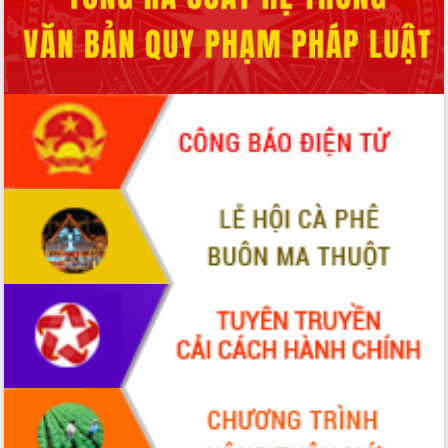
Ứng dụng sinh trắc học - Bước tiến
trong hành trình chuyển đổi số tại Đắk
Lắk
Đắk Lắk nâng cao hiệu quả công tác
Đảng từ Sổ tay đảng viên điện tử
Đắk Lắk đẩy mạnh nuôi biển công
nghệ, hướng tới phát triển thủy sản
bền vững
Tập huấn nâng cao năng lực triển khai
chuyển đổi số cho cán bộ, công chức
cấp xã
Đắk Lắk phát động hưởng ứng Ngày
Quyền của người tiêu dùng Việt Nam
2026
Đẩy mạnh cải cách hành chính, quyết
tâm đạt được mục tiêu tăng trưởng
hai con số trong năm 2026
Tổ chức trang trọng Lễ hội Đền thờ
Lương Văn Chánh năm 2026
Phó Bí thư Tỉnh ủy Đắk Lắk Đỗ Hữu