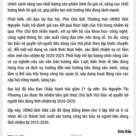
chính sách nâng cao chất lượng sản phẩm bình ổn giá cả, nâng cao chất
Đắk Lắk: Tôn vinh 46 giải pháp tại Hội
lượng bình ổn giá cả, góp phần tạo môi trường tiêu dùng lành mạnh.
thi Sáng tạo Kỹ thuật 2024 - 2025
Đắk Lắk rà soát, điều chỉnh Đề án 190
Phát biểu chỉ đạo tại Đại hội, Phó Chủ tịch Thường trực UBND tỉnh
về phát triển nuôi trồng thủy sản
Nguyễn Tuấn Hà đánh giá cao kết quả thực hiện của Hội trong nhiệm kỳ
qua. Phó Chủ tịch nhấn mạnh, với sự tiến bộ của khoa học- công nghệ,
Phó Chủ tịch UBND tỉnh Đắk Lắk
công nghệ thông tin, sản xuất cũng dựa trên nên tảng số. Do đó, công
Trương Công Thái kiểm tra thực địa
tác bảo vệ quyền lợi người tiêu dùng của Hội phải theo kịp bước chuyển
Dự án cao tốc Khánh Hòa - Buôn Ma
số, đổi mới nội dung và cách thức thực hiện, xác định nhiệm vụ có tầm
Thuột
nhìn mới cho nhiệm kỳ 2020-2025. Phối hợp với lực lượng chức năng cần
Định vị cà phê Việt Nam như một “di
có sự nghiên cứu các văn bản hướng dẫn Luật, kiến thức về tiêu dùng
sản sống” trong dòng chảy toàn cầu
hàng hóa và dịch vụ, hướng đến môi trường tiêu dùng văn minh, nâng
Xây dựng nông thôn mới: Nâng cao đời
tầm vị thế của Hội trong công tác quản lý; xây dựng hoạt động của các
sống người dân từ những mô hình thiết
cấp hội vững mạnh, sáng tạo.
thực
Đại hội đã bầu Ban Chấp hành Hội gồm 21 ủy viên. Bà Nguyễn Thị
Quyết liệt tháo gỡ vướng mắc, đẩy
Phương Lan được tín nhiệm bầu giữ chức Chủ tịch Hội Bảo vệ quyền lợi
nhanh tiến độ các dự án trọng điểm
người tiêu dùng tỉnh nhiệm kỳ 2020-2025.
trong Khu kinh tế Nam Phú Yên
Dịp này, UBND tỉnh Đắk Lắk đã tặng Bằng khen cho 5 tâp thể và 6 cá
Hòn Yến phát triển du lịch gắn với bảo
nhân đã có thành tích xuất sắc trong công tác bảo vệ người tiêu dùng
tồn biển
tỉnh nhiệm kỳ 2015-2020.
Lấy ý kiến điều chỉnh Quy hoạch tỉnh
Đắk Lắk thời kỳ 2021-2030, tầm nhìn
Kim Bảo