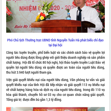
Lễ truy điệu và an táng hài cốt liệt sĩ
tại Nghĩa trang Liệt sĩ xã Sơn Hòa
Bàn giải pháp tháo gỡ khó khăn trong
xuất khẩu sầu riêng và triển khai quy
THỐNG KÊ TRUY CẬP
định EUDR
Thứ trưởng Bộ Nông nghiệp và Môi
Hôm nay:
27145
trường Nguyễn Hoàng Hiệp khảo sát
Tất cả:
66003287
Phó Chủ tịch Thường trực UBND tỉnh Nguyễn Tuấn Hà phát biểu chỉ đạo
vùng trồng và doanh nghiệp đóng gói
tại Đại hội
sầu riêng tại Đắk Lắk
Công tác tuyên truyền, phổ biến luật và các chính sách bảo vệ quyền lợi
Trình diễn nghệ thuật chế biến các
người tiêu dùng được lồng ghép với giới thiệu doanh nghiệp và sản phẩm
món ăn từ sầu riêng
chất lượng. Hội đã tổ chức 80 hội nghị, hội thảo tuyên truyền Luật Bảo vệ
Đắk Lắk công bố Quy hoạch và xúc
quyền lợi người tiêu dùng và quyền được an toàn của người tiêu dùng,
tiến đầu tư tỉnh
thu hút 3.940 lượt người tham gia.
Ngành cá ngừ Đắk Lắk chủ động thích
Việc giải quyết khiếu nại của người tiêu dùng, Văn phòng tư vấn và giải
ứng để giữ vững thị trường xuất khẩu
quyết khiếu nại của tỉnh Hội đã tiếp nhận và giải quyết 113 vụ khiếu nại
Diễn đàn Kinh tế tư nhân Việt Nam đột
về chất lượng hàng hóa và dịch vụ của người tiêu dùng, trong đó 110 vụ
phá cơ chế - Hợp tác công tư
hòa giải thành, chuyển hồ sơ 03 vụ cho cơ quan chức năng giải quyết.
Đề án 06 tạo bước ngoặt đột phá trong
Tổng giá trị được đền bù gần 1,3 tỷ đồng.
cải cách hành chính tỉnh Đắk Lắk
Kết nối tour, đẩy mạnh chuyển đổi số