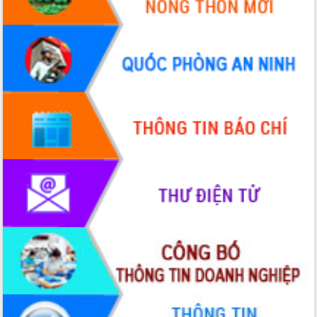
Huy giữ chức Bí thư Đảng ủy Ủy Ban
Nhân dân tỉnh
Bệnh án điện tử thúc đẩy chuyển đổi
số y tế tại Đắk Lắk
Chuyển đổi số thư viện: Mở rộng
không gian tri thức trong thời đại số
Đánh giá, rút kinh nghiệm công tác tổ
chức diễn tập trước ngày bầu cử
Chương trình “Gặp gỡ hữu nghị –
Friendship Meeting New Year 2026”
Bầu cử Quốc hội và HĐND: Cử tri Đắk
Lắk gửi gắm niềm tin, kỳ vọng vào lá
phiếu
Đắk Lắk sẵn sàng các điều kiện cho
Ngày hội bầu cử đại biểu Quốc hội
khóa XVI và HĐND các cấp nhiệm kỳ
2026-2031
Đảm bảo cuộc bầu cử đại biểu Quốc
hội và đại biểu HĐND các cấp diễn ra
an toàn, hiệu quả, đúng quy định