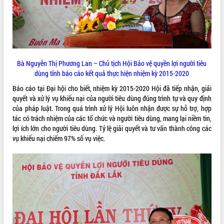
VIDEO
Loading the player...
Lễ truy tặng danh hiệu “Bà Mẹ Việt
Nam Anh hùng” và trao Huân chương
Bà Nguyễn Thị Phương Lan – Chủ tịch Hội Bảo vệ quyền lợi người tiêu
Lao động
dùng tỉnh báo cáo kết quả thực hiện nhiệm kỳ 2015-2020
UBND tỉnh Đắk Lắk triển khai nhiệm
Báo cáo tại Đại hội cho biết, nhiệm kỳ 2015-2020 Hội đã tiếp nhận, giải
vụ 6 tháng cuối năm 2026
quyết và xử lý vụ khiếu nại của người tiêu dùng đúng trình tự và quy định
Kỳ họp thứ Hai, Hội đồng nhân dân
của pháp luật. Trong quá trình xử lý Hội luôn nhận được sự hỗ trợ, hợp
tỉnh khóa XI quyết nghị nhiều nội dung
tác có trách nhiệm của các tổ chức và người tiêu dùng, mang lại niềm tin,
quan trọng
ALBUM ẢNH
lợi ích lớn cho người tiêu dùng. Tỷ lệ giải quyết và tư vấn thành công các
Bí thư Tỉnh ủy Lương Nguyễn Minh
vụ khiếu nại chiếm 97% số vụ việc.
Triết thăm, tặng quà người có công với
cách mạng
Rà soát, hoàn thiện hệ thống thiết chế
văn hóa, thể thao đáp ứng yêu cầu
phát triển mới
Thường trực HĐND tỉnh Đắk Lắk gặp
mặt Đoàn chuyên gia y tế TP. Hồ Chí
Minh
LIÊN KẾT WEB