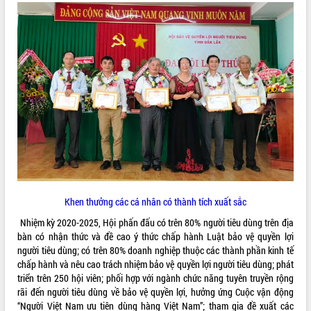
doanh nghiệp nhà nước
Hội nghị triển khai kết nối mạng
truyền số liệu chuyên dùng phục vụ cơ
quan Đảng, Nhà nước
Lễ phát động chuỗi hoạt động chung
tay làm sạch môi trường
Xã Ea Kar bước chuyển mình trong
công tác cải cách hành chính mô hình
mới
UBND tỉnh họp báo định kỳ tháng 4
năm 2026
Hội thảo khoa học “Giải pháp thúc đẩy
phát triển nền kinh tế xanh tại tỉnh
Đắk Lắk”
Khen thưởng các cá nhân có thành tích xuất sắc
Tăng cường giám sát, đôn đốc thực
Nhiệm kỳ 2020-2025, Hội phấn đấu có trên 80% người tiêu dùng trên địa
hiện nhiệm vụ quản lý tài sản công
bàn có nhận thức và đề cao ý thức chấp hành Luật bảo vệ quyền lợi
hàng tuần
người tiêu dùng; có trên 80% doanh nghiệp thuộc các thành phần kinh tế
Tháo gỡ những vướng mắc, đẩy mạnh
chấp hành và nêu cao trách nhiệm bảo vệ quyền lợi người tiêu dùng; phát
công tác cải cách thủ tục hành chính
triển trên 250 hội viên; phối hợp với ngành chức năng tuyên truyền rộng
tại Trung tâm Phục vụ hành chính
rãi đến người tiêu dùng về bảo vệ quyền lợi, hưởng ứng Cuộc vận động
công tỉnh
“Người Việt Nam ưu tiên dùng hàng Việt Nam”; tham gia đề xuất các