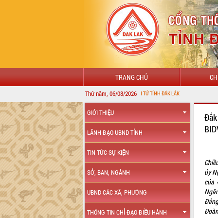
TRANG CHỦ
CH
Thứ năm, 06/08/2026
GIỚI THIỆU
Đắk
BID
LÃNH ĐẠO UBND TỈNH
TIN TỨC SỰ KIỆN
Chiề
ủy N
SỞ, BAN, NGÀNH
của 
Ngân
UBND CÁC XÃ, PHƯỜNG
Đảng
Đoàn
THÔNG TIN CHỈ ĐẠO ĐIỀU HÀNH