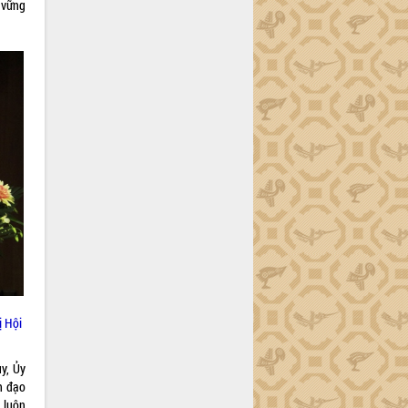
 vững
ị Hội
y, Ủy
h đạo
k luôn