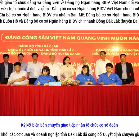
ển giao tổ chức đảng và đảng viên về Đảng bộ Ngân hàng BIDV Việt Nam đối vớ
 viên trực thuộc 4 đơn vị gồm : Đảng bộ cơ sở Ngân hàng BIDV Việt Nam chi nhán
 Chi bộ cơ sở Ngân hàng BIDV chi nhánh Ban Mê; Đảng bộ cơ sở Ngân hàng BID
h Buôn Hồ và Đảng bộ cơ sở Ngân hàng BIDV chi nhánh Đông Đắk Lắk (huyện Ea 
Ký kết biên bản chuyển giao tiếp nhận tổ chức cơ sở đoàn
 khối các cơ quan và doanh nghiệp tỉnh Đắk Lắk đã công bố Quyết định chuyển gi