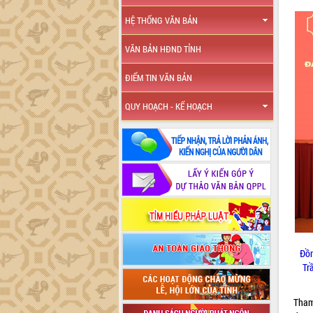
HỆ THỐNG VĂN BẢN
VĂN BẢN HĐND TỈNH
ĐIỂM TIN VĂN BẢN
QUY HOẠCH - KẾ HOẠCH
Đồn
Tr
Tham