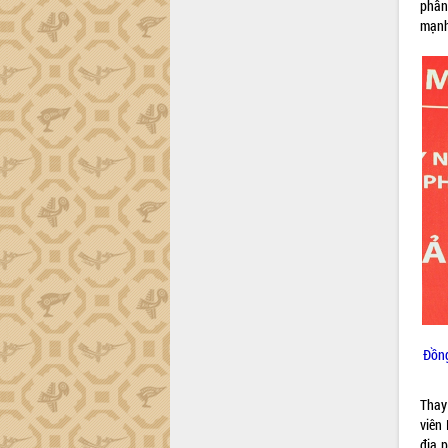
phấn
Hội thảo khoa học “Giải pháp thúc đẩy
mạnh
phát triển nền kinh tế xanh tại tỉnh
Đắk Lắk”
Tăng cường giám sát, đôn đốc thực
hiện nhiệm vụ quản lý tài sản công
hàng tuần
Tháo gỡ những vướng mắc, đẩy mạnh
công tác cải cách thủ tục hành chính
tại Trung tâm Phục vụ hành chính
công tỉnh
Đắk Lắk: Tôn vinh 46 giải pháp tại Hội
thi Sáng tạo Kỹ thuật 2024 - 2025
Đắk Lắk rà soát, điều chỉnh Đề án 190
về phát triển nuôi trồng thủy sản
Phó Chủ tịch UBND tỉnh Đắk Lắk
Trương Công Thái kiểm tra thực địa
Đồng
Dự án cao tốc Khánh Hòa - Buôn Ma
Thuột
Định vị cà phê Việt Nam như một “di
Thay
sản sống” trong dòng chảy toàn cầu
viên
địa p