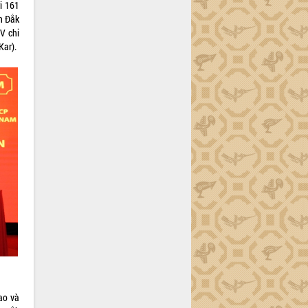
i 161
h Đắk
V chi
Kar).
ao và