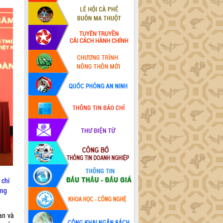
 chí
ồng
an và