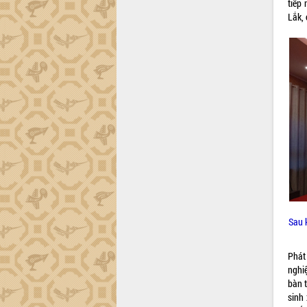
tiếp
Lắk
Lắk,
Khơi thông điểm nghẽn, đẩy nhanh
giải ngân vốn khắc phục thiên tai
HĐND tỉnh thông qua điều chỉnh Quy
hoạch tỉnh thời kỳ 2021-2030
Hội thảo góp ý hồ sơ điều chỉnh quy
hoạch tỉnh Đắk Lắk thời kỳ 2021-2030,
tầm nhìn đến năm 2050
Nâng cao hiệu quả hoạt động của các
doanh nghiệp nhà nước
Hội nghị triển khai kết nối mạng
truyền số liệu chuyên dùng phục vụ cơ
quan Đảng, Nhà nước
Lễ phát động chuỗi hoạt động chung
Sau 
tay làm sạch môi trường
Xã Ea Kar bước chuyển mình trong
công tác cải cách hành chính mô hình
Phát 
mới
nghi
bàn 
UBND tỉnh họp báo định kỳ tháng 4
sinh 
năm 2026