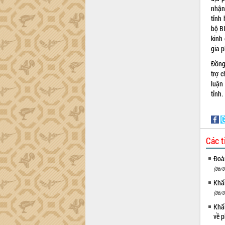
Xây dựng nông thôn mới: Nâng cao đời
nhận
sống người dân từ những mô hình thiết
tỉnh
thực
bộ B
Quyết liệt tháo gỡ vướng mắc, đẩy
kinh
nhanh tiến độ các dự án trọng điểm
gia 
trong Khu kinh tế Nam Phú Yên
Đồng
Hòn Yến phát triển du lịch gắn với bảo
trợ 
tồn biển
luận
Lấy ý kiến điều chỉnh Quy hoạch tỉnh
tỉnh.
Đắk Lắk thời kỳ 2021-2030, tầm nhìn
đến năm 2050
Phát động chiến dịch 30 ngày đêm
giải phóng mặt bằng Tuyến đường bộ
Các t
ven biển
Đắk Lắk nỗ lực thúc đẩy tăng trưởng
Đoàn
kinh tế từ 10% trở lên trong Quý
(06/0
II/2026
Khẩn
Đắk Lắk ký kết thỏa thuận hợp tác về
(06/0
chuyển đổi số giai đoạn 2026 – 2030
với Tập đoàn Bưu chính Viễn thông
Khẩn
Việt Nam
về p