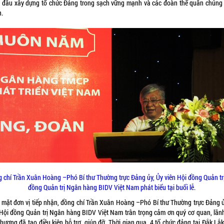
 đấu xây dựng tổ chức Đảng trong sạch vững mạnh và các đoàn thể quần chúng
.
 chí Trần Xuân Hoàng –Phó Bí thư Thường trực Đảng ủy, Ủy viên Hội đồng Quản tr
đồng Quản trị Ngân hàng BIDV Việt Nam phát biểu tại buổi lễ.
 mặt đơn vị tiếp nhận, đồng chí Trần Xuân Hoàng –Phó Bí thư Thường trực Đảng ủ
 Hội đồng Quản trị Ngân hàng BIDV Việt Nam trân trọng cảm ơn quý cơ quan, lãn
hương đã tạo điều kiện hỗ trợ, giúp đỡ. Thời gian qua, 4 tổ chức đảng tại Đắk Lắ