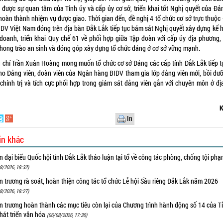
 được sự quan tâm của Tỉnh ủy và cấp ủy cơ sở, triển khai tốt Nghị quyết của Đả
 hoàn thành nhiệm vụ được giao. Thời gian đến, đề nghị 4 tổ chức cơ sở trực thuộc
IDV Việt Nam đóng trên địa bàn Đắk Lắk tiếp tục bám sát Nghị quyết xây dựng kế 
 doanh, triển khai Quy chế 61 về phối hợp giữa Tập đoàn với cấp ủy địa phương,
phong trào an sinh và đóng góp xây dựng tổ chức đảng ở cơ sở vững mạnh.
 chí Trần Xuân Hoàng mong muốn tổ chức cơ sở Đảng các cấp tỉnh Đắk Lắk tiếp t
cho Đảng viên, đoàn viên của Ngân hàng BIDV tham gia lớp đảng viên mới, bồi dưỡ
 chính trị và tích cực phối hợp trong giám sát đảng viên gắn với chuyên môn ở đị
K
In
in khác
 đại biểu Quốc hội tỉnh Đắk Lắk thảo luận tại tổ về công tác phòng, chống tội ph
8/2026, 18:32)
 trương rà soát, hoàn thiện công tác tổ chức Lễ hội Sầu riêng Đắk Lắk năm 2026
8/2026, 18:27)
 trương hoàn thành các mục tiêu còn lại của Chương trình hành động số 14 của T
hát triển văn hóa
(06/08/2026, 17:30)