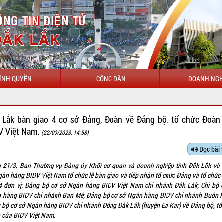
ÍNH QUYỀN
CÔNG DÂN
DOANH NGH
CHÀ
 Lắk bàn giao 4 cơ sở Đảng, Đoàn về Đảng bộ, tổ chức Đoàn
V Việt Nam.
(22/03/2023, 14:58)
Đọc bài 
u 21/3, Ban Thường vụ Đảng ủy Khối cơ quan và doanh nghiệp tỉnh Đắk Lắk và
gân hàng BIDV Việt Nam tổ chức lễ bàn giao và tiếp nhận tổ chức Đảng và tổ chức
4 đơn vị: Đảng bộ cơ sở Ngân hàng BIDV Việt Nam chi nhánh Đắk Lắk; Chi bộ 
 hàng BIDV chi nhánh Ban Mê; Đảng bộ cơ sở Ngân hàng BIDV chi nhánh Buôn 
 bộ cơ sở Ngân hàng BIDV chi nhánh Đông Đắk Lắk (huyện Ea Kar) về Đảng bộ, tổ
 của BIDV Việt Nam.