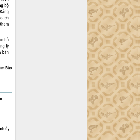
ng bộ
 Đảng
hoạch
 tham
ục hỗ
ng lý
a bàn
im Bảo
ạm
ỉnh ủy