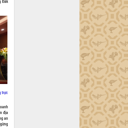
g Đắk
 trực
 doanh
n địa
ng an
 ngừng