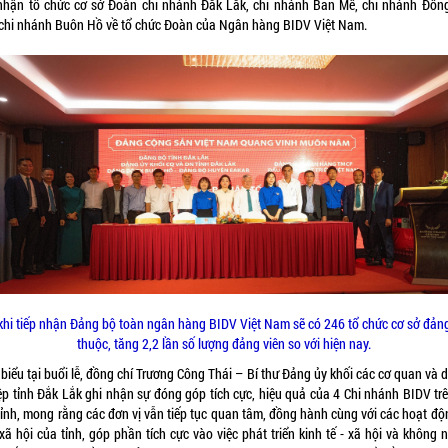
 nhận tổ chức cơ sở Đoàn chi nhánh Đắk Lắk, chi nhánh Ban Mê, chi nhánh Đôn
 chi nhánh Buôn Hồ về tổ chức Đoàn của Ngân hàng BIDV Việt Nam.
khi tiếp nhận Đảng bộ toàn ngân hàng BIDV Việt Nam sẽ có 246 tổ chức cơ sở đảng
thuộc,
tăng 2,2 lần số lượng đảng viên so với hiện nay.
biểu tại buổi lễ, đồng chí Trương Công Thái – Bí thư Đảng ủy khối các cơ quan và
ệp tỉnh Đắk Lắk ghi nhận sự đóng góp tích cực, hiệu quả của 4 Chi nhánh BIDV trê
tỉnh, mong rằng các đơn vị vẫn tiếp tục quan tâm, đồng hành cùng với các hoạt độ
xã hội của tỉnh, góp phần tích cực vào việc phát triển kinh tế - xã hội và không