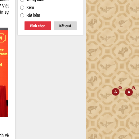
 Việt
Kém
ân sự
Rất kém
Bình chọn
Kết quả
nh về