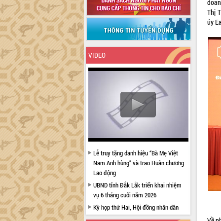
doan
Thị 
ủy Ea
VIDEO
Lễ truy tặng danh hiệu “Bà Mẹ Việt
Nam Anh hùng” và trao Huân chương
Lao động
UBND tỉnh Đắk Lắk triển khai nhiệm
vụ 6 tháng cuối năm 2026
Kỳ họp thứ Hai, Hội đồng nhân dân
tỉnh khóa XI quyết nghị nhiều nội dung
Về p