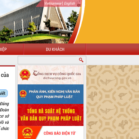
|
Vietnamese
English
IỆP
DU KHÁCH
O MỪNG ĐẾN VỚI CỔNG THÔNG TIN ĐIỆN TỬ TỈNH ĐẮK LẮK
 của
viết
 Đảng
 Đoàn
cơ sở
Hồ và
 chức