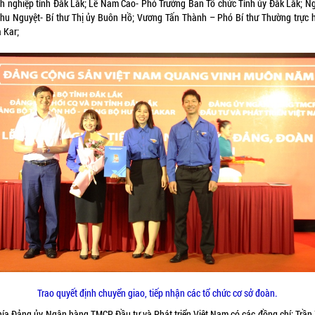
h nghiệp tỉnh Đắk Lắk; Lê Nam Cao- Phó Trưởng Ban Tổ chức Tỉnh ủy Đắk Lắk; N
Thu Nguyệt- Bí thư Thị ủy Buôn Hồ; Vương Tấn Thành – Phó Bí thư Thường trực 
 Kar;
Trao quyết định chuyển giao, tiếp nhận các tổ chức cơ sở đoàn.
hía Đảng ủy Ngân hàng TMCP Đầu tư và Phát triển Việt Nam có các đồng chí: Trần