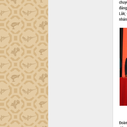
chuy
Đắk Lắk công bố Quy hoạch và xúc
đảng
tiến đầu tư tỉnh
Lắk;
nhán
Ngành cá ngừ Đắk Lắk chủ động thích
ứng để giữ vững thị trường xuất khẩu
Diễn đàn Kinh tế tư nhân Việt Nam đột
phá cơ chế - Hợp tác công tư
Đề án 06 tạo bước ngoặt đột phá trong
cải cách hành chính tỉnh Đắk Lắk
Kết nối tour, đẩy mạnh chuyển đổi số
để phát triển du lịch Đắk Lắk
Khởi động Dự án Đầu tư xây dựng hạ
tầng kỹ thuật Cụm công nghiệp Tân
Tiến
Gặp mặt các cơ quan báo chí nhân Kỷ
niệm 101 năm Ngày Báo chí Cách
mạng Việt Nam
Đắk Lắk sơ kết 4 năm triển khai thực
hiện Đề án 06 của Chính phủ
Họp báo thông tin về Hội nghị Công bố
Đoàn
Quy hoạch và Xúc tiến đầu tư tỉnh Đắk