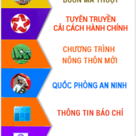
Tập huấn ứng dụng trí tuệ nhân tạo (AI)
trong thương mại điện tử năm 2026
Đoàn đại biểu Quốc hội tỉnh Đắk Lắk
trao đổi thông tin trước Kỳ họp thứ
nhất, Quốc hội khóa XVI
Quyết liệt cải cách hành chính, khơi
thông nguồn lực phát triển
Nâng cao hiệu lực, hiệu quả HĐND
tỉnh thông qua hiện đại hóa hành chính
Xã Ea Phê gắn cải cách hành chính với
chuyển đổi số
Phó Chủ tịch Thường trực UBND tỉnh
Hồ Thị Nguyên Thảo làm việc tại Trung
tâm Phục vụ hành chính công xã Ea
Phê
Xây dựng nền hành chính số đồng
hành cùng nông dân dân, doanh nghiệp
Giai đoạn 2026-2030, Đắk Lắk phấn
đấu có 77% xã đạt chuẩn nông thôn
mới