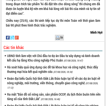
Hội thảo góp ý hồ sơ điều chỉnh quy
trong đoạn trích tác phẩm “Ai đã đặt tên cho dòng sông” thì chúng em đã
hoạch tỉnh Đắk Lắk thời kỳ 2021-2030,
được ôn luyện khá kỹ nên em khá hài lòng với bài thi của mình và tự tin sẽ
tầm nhìn đến năm 2050
đạt điểm cao”.
Nâng cao hiệu quả hoạt động của các
Chiều nay (25/6), các thí sinh tiếp tục dự thi môn Toán với thời gian làm
doanh nghiệp nhà nước
bài 90 phút theo hình thức trắc nghiệm.
Hội nghị triển khai kết nối mạng
Minh Hụê
truyền số liệu chuyên dùng phục vụ cơ
quan Đảng, Nhà nước
In
Lễ phát động chuỗi hoạt động chung
Các tin khác
tay làm sạch môi trường
Xã Ea Kar bước chuyển mình trong
UBND tỉnh làm việc với Chủ đầu tư dự án Đầu tư xây dựng và kinh doanh
công tác cải cách hành chính mô hình
kết cấu hạ tầng Khu công nghiệp Phú Xuân
(07/08/2026, 19:47)
mới
Rà soát hiệu quả ứng dụng các đề tài khoa học và công nghệ, thúc đẩy
UBND tỉnh họp báo định kỳ tháng 4
thương mại hóa kết quả nghiên cứu
(07/08/2026, 18:34)
năm 2026
Đoàn đại biểu Quốc hội tỉnh Đắk Lắk thảo luận tại tổ về các dự án luật về
Hội thảo khoa học “Giải pháp thúc đẩy
nông nghiệp, môi trường, viễn thông, chuyển giao công nghệ
(07/08/2026,
phát triển nền kinh tế xanh tại tỉnh
17:12)
Đắk Lắk”
Ra mắt “Bản đồ số nông sản, sản phẩm OCOP, du lịch thôn buôn trên nền
Tăng cường giám sát, đôn đốc thực
tảng số của tỉnh Đắk Lắk”
(07/08/2026, 16:46)
hiện nhiệm vụ quản lý tài sản công
hàng tuần
Đoàn đại biểu Quốc hội tỉnh Đắk Lắk thảo luận tại tổ về công tác phòng,