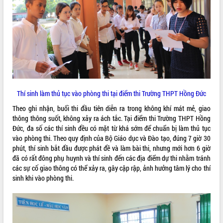
ĐIỂM TIN VĂN BẢN
QUY HOẠCH - KẾ HOẠCH
Thí sinh làm thủ tục vào phòng thi tại điểm thi Trường THPT Hồng Đức
Theo ghi nhận, buổi thi đầu tiên diễn ra trong không khí mát mẻ, giao
thông thông suốt, không xảy ra ách tắc. Tại điểm thi Trường THPT Hồng
Đức, đa số các thí sinh đều có mặt từ khá sớm để chuẩn bị làm thủ tục
vào phòng thi. Theo quy định của Bộ Giáo dục và Đào tạo, đúng 7 giờ 30
phút, thí sinh bắt đầu được phát đề và làm bài thi, nhưng mới hơn 6 giờ
đã có rất đông phụ huynh và thí sinh đến các địa điểm dự thi nhằm tránh
các sự cố giao thông có thể xảy ra, gây cập rập, ảnh hưởng tâm lý cho thí
sinh khi vào phòng thi.