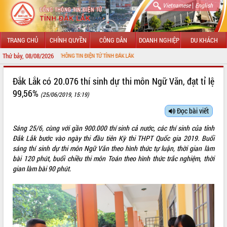
|
Vietnamese
English
TRANG CHỦ
CHÍNH QUYỀN
CÔNG DÂN
DOANH NGHIỆP
DU KHÁCH
Thứ bảy, 08/08/2026
 VỚI CỔNG THÔNG TIN ĐIỆN TỬ TỈNH ĐẮK LẮK
GIỚI THIỆU
Đắk Lắk có 20.076 thí sinh dự thi môn Ngữ Văn, đạt tỉ lệ
99,56%
(25/06/2019, 15:19)
LÃNH ĐẠO UBND TỈNH
Đọc bài viết
TIN TỨC SỰ KIỆN
Sáng 25/6, cùng với gần 900.000 thí sinh cả nước, các thí sinh của tỉnh
SỞ, BAN, NGÀNH
Đắk Lắk bước vào ngày thi đầu tiên Kỳ thi THPT Quốc gia 2019. Buổi
sáng thí sinh dự thi môn Ngữ Văn theo hình thức tự luận, thời gian làm
UBND CÁC XÃ, PHƯỜNG
bài 120 phút, buổi chiều thi môn Toán theo hình thức trắc nghiệm, thời
gian làm bài 90 phút.
THÔNG TIN CHỈ ĐẠO ĐIỀU HÀNH
HỆ THỐNG VĂN BẢN
VĂN BẢN HĐND TỈNH