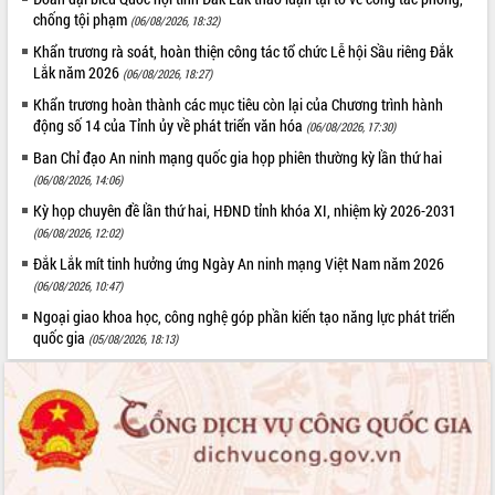
chống tội phạm
Tháo gỡ những vướng mắc, đẩy mạnh
(06/08/2026, 18:32)
công tác cải cách thủ tục hành chính
Khẩn trương rà soát, hoàn thiện công tác tổ chức Lễ hội Sầu riêng Đắk
tại Trung tâm Phục vụ hành chính
Lắk năm 2026
(06/08/2026, 18:27)
công tỉnh
Khẩn trương hoàn thành các mục tiêu còn lại của Chương trình hành
Đắk Lắk: Tôn vinh 46 giải pháp tại Hội
động số 14 của Tỉnh ủy về phát triển văn hóa
(06/08/2026, 17:30)
thi Sáng tạo Kỹ thuật 2024 - 2025
Ban Chỉ đạo An ninh mạng quốc gia họp phiên thường kỳ lần thứ hai
Đắk Lắk rà soát, điều chỉnh Đề án 190
(06/08/2026, 14:06)
về phát triển nuôi trồng thủy sản
Kỳ họp chuyên đề lần thứ hai, HĐND tỉnh khóa XI, nhiệm kỳ 2026-2031
Phó Chủ tịch UBND tỉnh Đắk Lắk
(06/08/2026, 12:02)
Trương Công Thái kiểm tra thực địa
Dự án cao tốc Khánh Hòa - Buôn Ma
Đắk Lắk mít tinh hưởng ứng Ngày An ninh mạng Việt Nam năm 2026
Thuột
(06/08/2026, 10:47)
Định vị cà phê Việt Nam như một “di
Ngoại giao khoa học, công nghệ góp phần kiến tạo năng lực phát triển
sản sống” trong dòng chảy toàn cầu
quốc gia
(05/08/2026, 18:13)
Xây dựng nông thôn mới: Nâng cao đời
sống người dân từ những mô hình thiết
thực
Quyết liệt tháo gỡ vướng mắc, đẩy
nhanh tiến độ các dự án trọng điểm
trong Khu kinh tế Nam Phú Yên