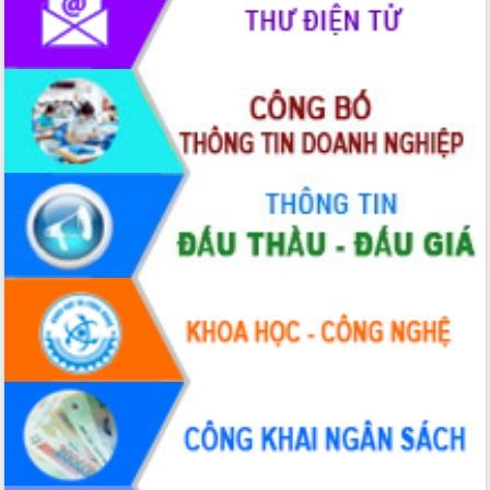
Chuyển đổi số 'mở đường' cho nông
nghiệp Đắk Lắk tăng trưởng bứt phá
Triển khai đồng bộ đo đạc, lập hồ sơ
địa chính, hoàn thiện cơ sở dữ liệu đất
đai
Ứng dụng sinh trắc học - Bước tiến
trong hành trình chuyển đổi số tại Đắk
Lắk
Đắk Lắk nâng cao hiệu quả công tác
Đảng từ Sổ tay đảng viên điện tử
Đắk Lắk đẩy mạnh nuôi biển công
nghệ, hướng tới phát triển thủy sản
bền vững
Tập huấn nâng cao năng lực triển khai
chuyển đổi số cho cán bộ, công chức
cấp xã
Đắk Lắk phát động hưởng ứng Ngày
Quyền của người tiêu dùng Việt Nam
2026
Đẩy mạnh cải cách hành chính, quyết
tâm đạt được mục tiêu tăng trưởng