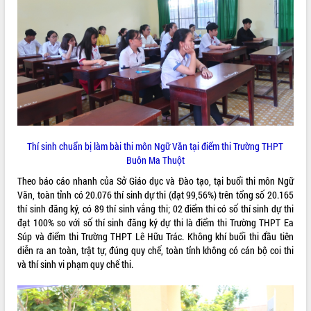
VIDEO
Loading the player...
Khám bệnh, cấp phát thuốc miễn phí
và tặng quà người dân xã Cư Pui
Hội nghị UBND tỉnh Đắk Lắk thường kỳ
tháng 7/2026
Lễ truy tặng danh hiệu “Bà Mẹ Việt
Nam Anh hùng” và trao Huân chương
Thí sinh chuẩn bị làm bài thi môn Ngữ Văn tại điểm thi Trường THPT
Lao động
Buôn Ma Thuột
ALBUM ẢNH
UBND tỉnh Đắk Lắk triển khai nhiệm
Theo báo cáo nhanh của Sở Giáo dục và Đào tạo, tại buổi thi môn Ngữ
vụ 6 tháng cuối năm 2026
Văn, toàn tỉnh có 20.076 thí sinh dự thi (đạt 99,56%) trên tổng số 20.165
Kỳ họp thứ Hai, Hội đồng nhân dân
thí sinh đăng ký, có 89 thí sinh vắng thi; 02 điểm thi có số thí sinh dự thi
tỉnh khóa XI quyết nghị nhiều nội dung
đạt 100% so với số thí sinh đăng ký dự thi là điểm thi Trường THPT Ea
quan trọng
Súp và điểm thi Trường THPT Lê Hữu Trác. Không khí buổi thi đầu tiên
diễn ra an toàn, trật tự, đúng quy chế, toàn tỉnh không có cán bộ coi thi
Bí thư Tỉnh ủy Lương Nguyễn Minh
và thí sinh vi phạm quy chế thi.
Triết thăm, tặng quà người có công với
cách mạng
Rà soát, hoàn thiện hệ thống thiết chế
văn hóa, thể thao đáp ứng yêu cầu
LIÊN KẾT WEB