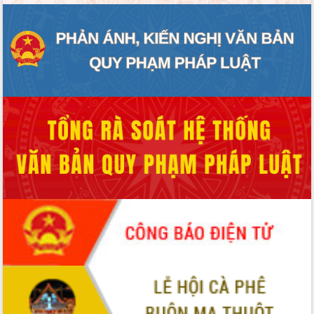
Hòn Yến phát triển du lịch gắn với bảo
tồn biển
Lấy ý kiến điều chỉnh Quy hoạch tỉnh
Đắk Lắk thời kỳ 2021-2030, tầm nhìn
đến năm 2050
Phát động chiến dịch 30 ngày đêm
giải phóng mặt bằng Tuyến đường bộ
ven biển
Đắk Lắk nỗ lực thúc đẩy tăng trưởng
kinh tế từ 10% trở lên trong Quý
II/2026
Đắk Lắk ký kết thỏa thuận hợp tác về
chuyển đổi số giai đoạn 2026 – 2030
với Tập đoàn Bưu chính Viễn thông
Việt Nam
Thứ trưởng Bộ Y tế làm việc với tỉnh
Đắk Lắk về phát triển nhân lực y tế
cho trạm y tế cấp xã
Du lịch Đắk Lắk nâng tầm trải nghiệm
du khách thông qua Hệ thống cơ sở dữ
liệu và Bản đồ số