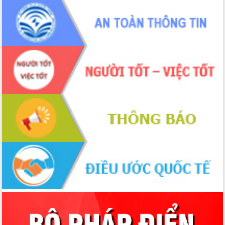
hai con số trong năm 2026
Tổ chức trang trọng Lễ hội Đền thờ
Lương Văn Chánh năm 2026
Phó Bí thư Tỉnh ủy Đắk Lắk Đỗ Hữu
Huy giữ chức Bí thư Đảng ủy Ủy Ban
Nhân dân tỉnh
Bệnh án điện tử thúc đẩy chuyển đổi
số y tế tại Đắk Lắk
Chuyển đổi số thư viện: Mở rộng
không gian tri thức trong thời đại số
Đánh giá, rút kinh nghiệm công tác tổ
chức diễn tập trước ngày bầu cử
Chương trình “Gặp gỡ hữu nghị –
Friendship Meeting New Year 2026”
Bầu cử Quốc hội và HĐND: Cử tri Đắk
Lắk gửi gắm niềm tin, kỳ vọng vào lá
phiếu
Đắk Lắk sẵn sàng các điều kiện cho
Ngày hội bầu cử đại biểu Quốc hội
khóa XVI và HĐND các cấp nhiệm kỳ