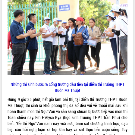
phát triển mới
Thường trực HĐND tỉnh Đắk Lắk gặp
mặt Đoàn chuyên gia y tế TP. Hồ Chí
Minh
THỐNG KÊ TRUY CẬP
Lễ truy điệu và an táng hài cốt liệt sĩ
tại Nghĩa trang Liệt sĩ xã Sơn Hòa
Hôm nay:
27357
Bàn giải pháp tháo gỡ khó khăn trong
Tất cả:
66072680
xuất khẩu sầu riêng và triển khai quy
định EUDR
Thứ trưởng Bộ Nông nghiệp và Môi
trường Nguyễn Hoàng Hiệp khảo sát
vùng trồng và doanh nghiệp đóng gói
sầu riêng tại Đắk Lắk
Những thí sinh bước ra cổng trường đầu tiên tại điểm thi Trường THPT
Buôn Ma Thuột
Trình diễn nghệ thuật chế biến các
món ăn từ sầu riêng
Đúng 9 giờ 35 phút, hết giờ làm bài thi, tại điểm thi Trường THPT Buôn
Đắk Lắk công bố Quy hoạch và xúc
Ma Thuột, thí sinh ra khỏi phòng thi, đa số đều vui vẻ, thoải mái sau khi
tiến đầu tư tỉnh
hoàn thành môn thi Ngữ Văn và sẵn sàng chuẩn bị bước tiếp vào môn thi
Toán chiều nay. Em H’Alysa Byă (học sinh Trường THPT Trần Phú) cho
Ngành cá ngừ Đắk Lắk chủ động thích
biết: “Đề thi Ngữ Văn năm nay vừa sức, bám sát chương trình học, đặc
ứng để giữ vững thị trường xuất khẩu
biệt câu hỏi nghị luận xã hội khá hay và sát thực tiễn cuộc sống. Tuy
Diễn đàn Kinh tế tư nhân Việt Nam đột