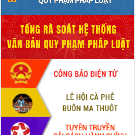
Hòn Yến phát triển du lịch gắn với bảo
tồn biển
Lấy ý kiến điều chỉnh Quy hoạch tỉnh
Đắk Lắk thời kỳ 2021-2030, tầm nhìn
đến năm 2050
Phát động chiến dịch 30 ngày đêm
giải phóng mặt bằng Tuyến đường bộ
ven biển
Đắk Lắk nỗ lực thúc đẩy tăng trưởng
kinh tế từ 10% trở lên trong Quý
II/2026
Đắk Lắk ký kết thỏa thuận hợp tác về
chuyển đổi số giai đoạn 2026 – 2030
với Tập đoàn Bưu chính Viễn thông
Việt Nam
Thứ trưởng Bộ Y tế làm việc với tỉnh
Đắk Lắk về phát triển nhân lực y tế
cho trạm y tế cấp xã
Du lịch Đắk Lắk nâng tầm trải nghiệm
du khách thông qua Hệ thống cơ sở dữ
liệu và Bản đồ số