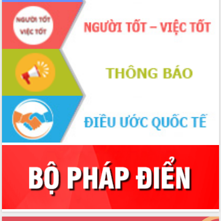
hai con số trong năm 2026
Tổ chức trang trọng Lễ hội Đền thờ
Lương Văn Chánh năm 2026
Phó Bí thư Tỉnh ủy Đắk Lắk Đỗ Hữu
Huy giữ chức Bí thư Đảng ủy Ủy Ban
Nhân dân tỉnh
Bệnh án điện tử thúc đẩy chuyển đổi
số y tế tại Đắk Lắk
Chuyển đổi số thư viện: Mở rộng
không gian tri thức trong thời đại số
Đánh giá, rút kinh nghiệm công tác tổ
chức diễn tập trước ngày bầu cử
Chương trình “Gặp gỡ hữu nghị –
Friendship Meeting New Year 2026”
Bầu cử Quốc hội và HĐND: Cử tri Đắk
Lắk gửi gắm niềm tin, kỳ vọng vào lá
phiếu
Đắk Lắk sẵn sàng các điều kiện cho
Ngày hội bầu cử đại biểu Quốc hội
khóa XVI và HĐND các cấp nhiệm kỳ