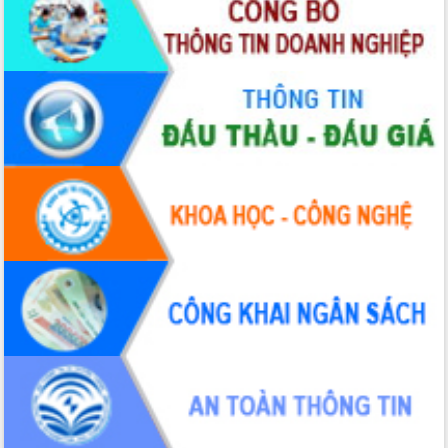
Chuyển đổi số 'mở đường' cho nông
nghiệp Đắk Lắk tăng trưởng bứt phá
Triển khai đồng bộ đo đạc, lập hồ sơ
địa chính, hoàn thiện cơ sở dữ liệu đất
đai
Ứng dụng sinh trắc học - Bước tiến
trong hành trình chuyển đổi số tại Đắk
Lắk
Đắk Lắk nâng cao hiệu quả công tác
Đảng từ Sổ tay đảng viên điện tử
Đắk Lắk đẩy mạnh nuôi biển công
nghệ, hướng tới phát triển thủy sản
bền vững
Tập huấn nâng cao năng lực triển khai
chuyển đổi số cho cán bộ, công chức
cấp xã
Đắk Lắk phát động hưởng ứng Ngày
Quyền của người tiêu dùng Việt Nam
2026
Đẩy mạnh cải cách hành chính, quyết
tâm đạt được mục tiêu tăng trưởng