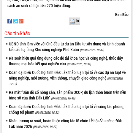
Hội thảo góp ý hồ sơ điều chỉnh quy
sách an sinh xã hội trên 270 triệu đồng.
hoạch tỉnh Đắk Lắk thời kỳ 2021-2030,
tầm nhìn đến năm 2050
Kim Bảo
In
Nâng cao hiệu quả hoạt động của các
doanh nghiệp nhà nước
Các tin khác
Hội nghị triển khai kết nối mạng
truyền số liệu chuyên dùng phục vụ cơ
UBND tỉnh làm việc với Chủ đầu tư dự án Đầu tư xây dựng và kinh doanh
quan Đảng, Nhà nước
kết cấu hạ tầng Khu công nghiệp Phú Xuân
(07/08/2026, 19:47)
Lễ phát động chuỗi hoạt động chung
Rà soát hiệu quả ứng dụng các đề tài khoa học và công nghệ, thúc đẩy
tay làm sạch môi trường
thương mại hóa kết quả nghiên cứu
(07/08/2026, 18:34)
Xã Ea Kar bước chuyển mình trong
Đoàn đại biểu Quốc hội tỉnh Đắk Lắk thảo luận tại tổ về các dự án luật về
công tác cải cách hành chính mô hình
nông nghiệp, môi trường, viễn thông, chuyển giao công nghệ
(07/08/2026,
mới
17:12)
UBND tỉnh họp báo định kỳ tháng 4
Ra mắt “Bản đồ số nông sản, sản phẩm OCOP, du lịch thôn buôn trên nền
năm 2026
tảng số của tỉnh Đắk Lắk”
(07/08/2026, 16:46)
Hội thảo khoa học “Giải pháp thúc đẩy
phát triển nền kinh tế xanh tại tỉnh
Đoàn đại biểu Quốc hội tỉnh Đắk Lắk thảo luận tại tổ về công tác phòng,
Đắk Lắk”
chống tội phạm
(06/08/2026, 18:32)
Tăng cường giám sát, đôn đốc thực
Khẩn trương rà soát, hoàn thiện công tác tổ chức Lễ hội Sầu riêng Đắk
hiện nhiệm vụ quản lý tài sản công
Lắk năm 2026
(06/08/2026, 18:27)
hàng tuần