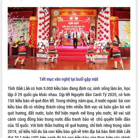
phá cơ chế - Hợp tác công tư
Đề án 06 tạo bước ngoặt đột phá trong
cải cách hành chính tỉnh Đắk Lắk
Kết nối tour, đẩy mạnh chuyển đổi số
để phát triển du lịch Đắk Lắk
Khởi động Dự án Đầu tư xây dựng hạ
tầng kỹ thuật Cụm công nghiệp Tân
Tiến
Gặp mặt các cơ quan báo chí nhân Kỷ
niệm 101 năm Ngày Báo chí Cách
mạng Việt Nam
Đắk Lắk sơ kết 4 năm triển khai thực
Tiết mục văn nghệ tại buổi gặp mặt
hiện Đề án 06 của Chính phủ
Tỉnh Đắk Lắk có hơn 5.000 kiều bào đang định cư, sinh sống làm ăn, học
Họp báo thông tin về Hội nghị Công bố
tập ở 29 quốc gia khác nhau. Dịp tết Nguyên đán Canh Tý 2020, có hơn
Quy hoạch và Xúc tiến đầu tư tỉnh Đắk
150 kiều bào về quê đón tết. Trong những năm qua, ở nước ngoài bà con
Lắk
kiều bào đã có những thành công trên nhiều lĩnh vực và luôn gắn bó với
Khơi thông điểm nghẽn, đẩy nhanh
quê hương, đất nước, luôn thể hiện mạnh mẽ lòng yêu nước, kề vai sát
giải ngân vốn khắc phục thiên tai
cánh cùng đồng bào trong nước đấu tranh bảo vệ chủ quyền biển đảo
của Tổ quốc. Với tinh thần hướng về quê hương, chỉ tính riêng trong năm
HĐND tỉnh thông qua điều chỉnh Quy
2019, số kiều hối do bà con kiều bào gửi về trên địa bà bàn tỉnh Đắk Lắk
hoạch tỉnh thời kỳ 2021-2030
đạt 30,1 triệu USD, bên cạnh đó bà con kiều bào còn thực hiện các chính