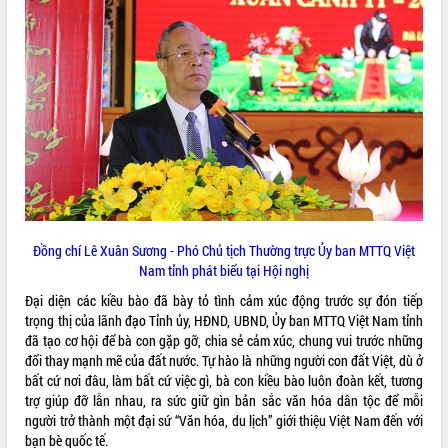
phát triển mới
Thường trực HĐND tỉnh Đắk Lắk gặp
mặt Đoàn chuyên gia y tế TP. Hồ Chí
Minh
THỐNG KÊ TRUY CẬP
Lễ truy điệu và an táng hài cốt liệt sĩ
tại Nghĩa trang Liệt sĩ xã Sơn Hòa
Hôm nay:
21127
Bàn giải pháp tháo gỡ khó khăn trong
Tất cả:
66066450
xuất khẩu sầu riêng và triển khai quy
định EUDR
Thứ trưởng Bộ Nông nghiệp và Môi
trường Nguyễn Hoàng Hiệp khảo sát
Đồng chí Lê Xuân Sương - Phó Chủ tịch Thường trực Ủy ban MTTQ Việt
vùng trồng và doanh nghiệp đóng gói
Nam tỉnh phát biểu tại Hội nghị
sầu riêng tại Đắk Lắk
Đại diện các kiều bào đã bày tỏ tình cảm xúc động trước sự đón tiếp
Trình diễn nghệ thuật chế biến các
trọng thị của lãnh đạo Tỉnh ủy, HĐND, UBND, Ủy ban MTTQ Việt Nam tỉnh
món ăn từ sầu riêng
đã tạo cơ hội để bà con gặp gỡ, chia sẻ cảm xúc, chung vui trước những
Đắk Lắk công bố Quy hoạch và xúc
đổi thay mạnh mẽ của đất nước. Tự hào là những người con đất Việt, dù ở
tiến đầu tư tỉnh
bất cứ nơi đâu, làm bất cứ việc gì, bà con kiều bào luôn đoàn kết, tương
Ngành cá ngừ Đắk Lắk chủ động thích
trợ giúp đỡ lẫn nhau, ra sức giữ gìn bản sắc văn hóa dân tộc để mỗi
ứng để giữ vững thị trường xuất khẩu
người trở thành một đại sứ “Văn hóa, du lịch” giới thiệu Việt Nam đến với
Diễn đàn Kinh tế tư nhân Việt Nam đột
bạn bè quốc tế.