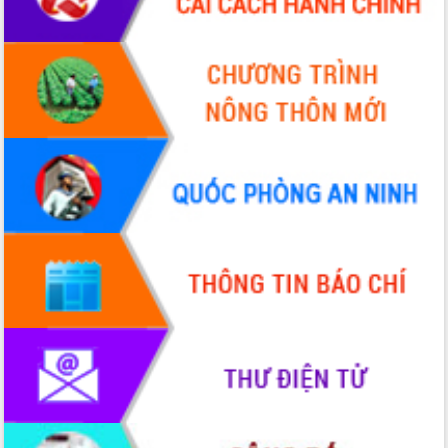
Tập huấn ứng dụng trí tuệ nhân tạo (AI)
trong thương mại điện tử năm 2026
Đoàn đại biểu Quốc hội tỉnh Đắk Lắk
trao đổi thông tin trước Kỳ họp thứ
nhất, Quốc hội khóa XVI
Quyết liệt cải cách hành chính, khơi
thông nguồn lực phát triển
Nâng cao hiệu lực, hiệu quả HĐND
tỉnh thông qua hiện đại hóa hành chính
Xã Ea Phê gắn cải cách hành chính với
chuyển đổi số
Phó Chủ tịch Thường trực UBND tỉnh
Hồ Thị Nguyên Thảo làm việc tại Trung
tâm Phục vụ hành chính công xã Ea
Phê
Xây dựng nền hành chính số đồng
hành cùng nông dân dân, doanh nghiệp
Giai đoạn 2026-2030, Đắk Lắk phấn
đấu có 77% xã đạt chuẩn nông thôn
mới