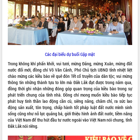
ĐIỂM TIN VĂN BẢN
QUY HOẠCH - KẾ HOẠCH
Các đại biểu dự buổi Gặp mặt
Trong không khí phấn khởi, vui tươi, mừng Đảng, mừng Xuân, mừng đất
nước đổi mới, đồng chí Võ Văn Cảnh, Phó Chủ tịch UBND tỉnh nhiệt liệt
chào mừng các kiều bào về quê đón Tết cổ truyền của dân tộc; vui mừng
thông tin những thành tựu to lớn mà Đắk Lắk đạt được trong năm qua,
đồng thời ghi nhận những đóng góp quan trọng của kiều bào trong sự
phát triển chung của tỉnh nhà. Đồng chí mong muốn kiều bào tiếp tục
phát huy tinh thần lao động cần cù, siêng năng, chăm chỉ, ra sức lao
động sản xuất, tôn trọng, chấp hành tốt pháp luật đất nước mình sinh
sống cũng như nỗ lực quảng bá, giới thiệu hình ảnh đất nước, tiềm năng
của Việt Nam để thu hút đầu tư nước ngoài vào Việt Nam nói chung, tỉnh
Đắk Lắk nói riêng.