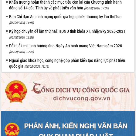
Khẩn trương hoàn thành các mục tiêu còn lại của Chương trình hành
Tháo gỡ những vướng mắc, đẩy mạnh
động số 14 của Tỉnh ủy về phát triển văn hóa
(06/08/2026, 17:30)
công tác cải cách thủ tục hành chính
Ban Chỉ đạo An ninh mạng quốc gia họp phiên thường kỳ lần thứ hai
tại Trung tâm Phục vụ hành chính
(06/08/2026, 14:06)
công tỉnh
Kỳ họp chuyên đề lần thứ hai, HĐND tỉnh khóa XI, nhiệm kỳ 2026-2031
Đắk Lắk: Tôn vinh 46 giải pháp tại Hội
thi Sáng tạo Kỹ thuật 2024 - 2025
(06/08/2026, 12:02)
Đắk Lắk rà soát, điều chỉnh Đề án 190
Đắk Lắk mít tinh hưởng ứng Ngày An ninh mạng Việt Nam năm 2026
về phát triển nuôi trồng thủy sản
(06/08/2026, 10:47)
Phó Chủ tịch UBND tỉnh Đắk Lắk
Ngoại giao khoa học, công nghệ góp phần kiến tạo năng lực phát triển
Trương Công Thái kiểm tra thực địa
quốc gia
(05/08/2026, 18:13)
Dự án cao tốc Khánh Hòa - Buôn Ma
Thuột
Định vị cà phê Việt Nam như một “di
sản sống” trong dòng chảy toàn cầu
Xây dựng nông thôn mới: Nâng cao đời
sống người dân từ những mô hình thiết
thực
Quyết liệt tháo gỡ vướng mắc, đẩy
nhanh tiến độ các dự án trọng điểm
trong Khu kinh tế Nam Phú Yên