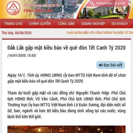
|
Vietnamese
English
TRANG CHỦ
CHÍNH QUYỀN
CÔNG DÂN
DOANH NGHIỆP
DU KHÁCH
Thứ bảy, 08/08/2026
CHÀO MỪNG ĐẾN VỚI CỔNG THÔNG TIN ĐIỆN TỬ TỈNH ĐẮK LẮK
GIỚI THIỆU
Đắk Lắk gặp mặt kiều bào về quê đón Tết Canh Tý 2020
(16/01/2020, 15:55)
LÃNH ĐẠO UBND TỈNH
Đọc bài viết
TIN TỨC SỰ KIỆN
Ngày 16/1, Tỉnh ủy, HĐND, UBND, Ủy ban MTTQ Việt Nam tỉnh đã tổ chức
SỞ, BAN, NGÀNH
gặp mặt kiều bào về quê đón Tết Canh Tý 2020.
UBND CÁC XÃ, PHƯỜNG
Tham dự buổi gặp mặt có các đồng chí: Nguyễn Thanh Hiệp- Phó Chủ
tịch HĐND tỉnh; Võ Văn Cảnh, Phó Chủ tịch UBND tỉnh; Phó Chủ tịch
Thường trực Ủy ban MTTQ Việt Nam tỉnh Lê Xuân Sương, đại diện một số
THÔNG TIN CHỈ ĐẠO ĐIỀU HÀNH
Sở, ban, ngành và hơn 80 kiều bào đang sinh sống tại các nước, vùng
lãnh thổ trên thế giới.
HỆ THỐNG VĂN BẢN
VĂN BẢN HĐND TỈNH