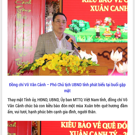
VIDEO
Loading the player...
Khám bệnh, cấp phát thuốc miễn phí
và tặng quà người dân xã Cư Pui
Hội nghị UBND tỉnh Đắk Lắk thường kỳ
tháng 7/2026
Lễ truy tặng danh hiệu “Bà Mẹ Việt
Nam Anh hùng” và trao Huân chương
Lao động
ALBUM ẢNH
UBND tỉnh Đắk Lắk triển khai nhiệm
vụ 6 tháng cuối năm 2026
Đồng chí Võ Văn Cảnh – Phó Chủ tịch UBND tỉnh phát biểu tại buổi gặp
Kỳ họp thứ Hai, Hội đồng nhân dân
mặt
tỉnh khóa XI quyết nghị nhiều nội dung
Thay mặt Tỉnh ủy, HĐND, UBND, Ủy ban MTTQ Việt Nam tỉnh, đồng chí Võ
quan trọng
Văn Cảnh chúc bà con kiều bào đón một mùa Xuân trên quê hương đầm
Bí thư Tỉnh ủy Lương Nguyễn Minh
ấm, vui tươi, hạnh phúc bên cạnh gia đình, người thân.
Triết thăm, tặng quà người có công với
cách mạng
Rà soát, hoàn thiện hệ thống thiết chế
văn hóa, thể thao đáp ứng yêu cầu
LIÊN KẾT WEB