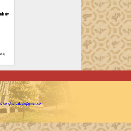
ỉnh ủy
026,
ặc congttdtdaklak@gmail.com