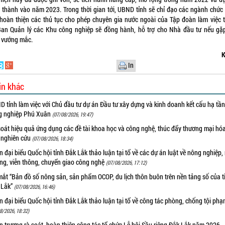
 thành vào năm 2023. Trong thời gian tới, UBND tỉnh sẽ chỉ đạo các ngành chức
hoàn thiện các thủ tục cho phép chuyên gia nước ngoài của Tập đoàn làm việc t
Ban Quản lý các Khu công nghiệp sẽ đồng hành, hỗ trợ cho Nhà đầu tư nếu gặ
 vướng mắc.
K
In
in khác
 tỉnh làm việc với Chủ đầu tư dự án Đầu tư xây dựng và kinh doanh kết cấu hạ tầ
g nghiệp Phú Xuân
(07/08/2026, 19:47)
oát hiệu quả ứng dụng các đề tài khoa học và công nghệ, thúc đẩy thương mại hóa
 nghiên cứu
(07/08/2026, 18:34)
 đại biểu Quốc hội tỉnh Đắk Lắk thảo luận tại tổ về các dự án luật về nông nghiệp,
ờng, viễn thông, chuyển giao công nghệ
(07/08/2026, 17:12)
ắt “Bản đồ số nông sản, sản phẩm OCOP, du lịch thôn buôn trên nền tảng số của t
 Lắk”
(07/08/2026, 16:46)
 đại biểu Quốc hội tỉnh Đắk Lắk thảo luận tại tổ về công tác phòng, chống tội ph
8/2026, 18:32)
 trương rà soát, hoàn thiện công tác tổ chức Lễ hội Sầu riêng Đắk Lắk năm 2026