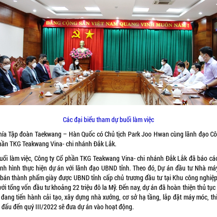
Các đại biểu tham dự buổi làm việc
hía Tập đoàn Taekwang – Hàn Quốc có Chủ tịch Park Joo Hwan cùng lãnh đạo Cô
hần TKG Teakwang Vina- chi nhánh Đắk Lắk.
buổi làm việc, Công ty Cổ phần TKG Teakwang Vina- chi nhánh Đắk Lắk đã báo cáo
tình hình thực hiện dự án với lãnh đạo UBND tỉnh. Theo đó, Dự án đầu tư Nhà má
 bán thành phẩm giày được UBND tỉnh cấp chủ trương đầu tư tại Khu công nghiệ
ới tổng vốn đầu tư khoảng 22 triệu đô la Mỹ. Đến nay, dự án đã hoàn thiện thủ tụ
 đang tiến hành cải tạo, xây dựng nhà xưởng, cơ sở hạ tầng, lắp đặt máy móc, thi
 đấu đến quý III/2022 sẽ đưa dự án vào hoạt động.