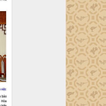
 việc
m bảo
p Hòa
 kiến