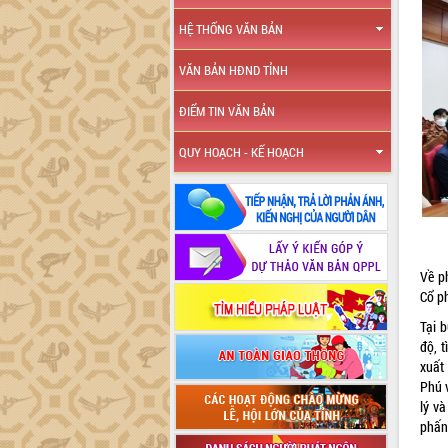
HỆ THỐNG VĂN BẢN
VĂN BẢN HĐND TỈNH
ĐIỂM TIN VĂN BẢN
QUY HOẠCH - KẾ HOẠCH
Về p
Cổ p
Tại 
độ, 
xuất
Phú v
lý và
phấn