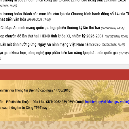
8/2026, 18:27)
 trương hoàn thành các mục tiêu còn lại của Chương trình hành động số 14 của T
hát triển văn hóa
(06/08/2026, 17:30)
 Chỉ đạo An ninh mạng quốc gia họp phiên thường kỳ lần thứ hai
(06/08/2026, 14:06)
họp chuyên đề lần thứ hai, HĐND tỉnh khóa XI, nhiệm kỳ 2026-2031
(06/08/2026, 12:02)
 Lắk mít tinh hưởng ứng Ngày An ninh mạng Việt Nam năm 2026
(06/08/2026, 10:47)
i giao khoa học, công nghệ góp phần kiến tạo năng lực phát triển quốc gia
(05/08/2
)
n hình và Thông tin Điện tử cấp ngày 14/05/2010
ẩn - P.Buôn Ma Thuột - Đắk Lắk.
SĐT:
0262.859.9699
Email:
banbientap@daklak.gov.vn ho
lại các thông tin từ Cổng TTĐT này