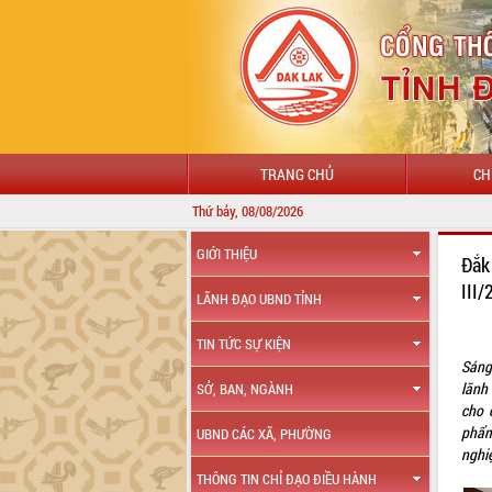
TRANG CHỦ
CH
Thứ bảy, 08/08/2026
GIỚI THIỆU
Đắk 
III
LÃNH ĐẠO UBND TỈNH
TIN TỨC SỰ KIỆN
Sáng
lãnh
SỞ, BAN, NGÀNH
cho 
phẩ
UBND CÁC XÃ, PHƯỜNG
nghi
THÔNG TIN CHỈ ĐẠO ĐIỀU HÀNH