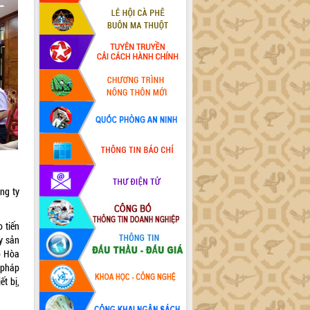
ng ty
 tiến
y sản
p Hòa
c pháp
ết bị,