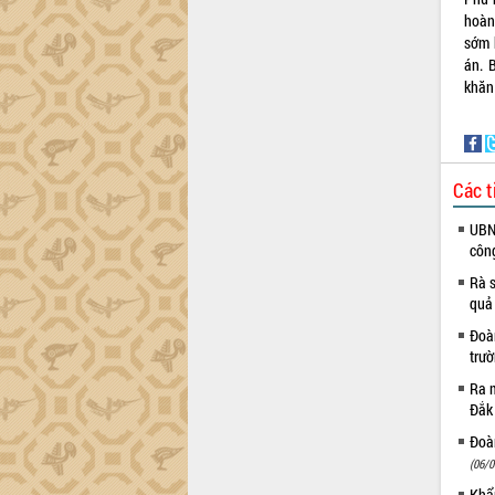
hoàn
Đắk Lắk sơ kết 4 năm triển khai thực
sớm 
hiện Đề án 06 của Chính phủ
án. 
Họp báo thông tin về Hội nghị Công bố
khăn
Quy hoạch và Xúc tiến đầu tư tỉnh Đắk
Lắk
Khơi thông điểm nghẽn, đẩy nhanh
giải ngân vốn khắc phục thiên tai
Các t
HĐND tỉnh thông qua điều chỉnh Quy
hoạch tỉnh thời kỳ 2021-2030
UBND
Hội thảo góp ý hồ sơ điều chỉnh quy
côn
hoạch tỉnh Đắk Lắk thời kỳ 2021-2030,
Rà s
tầm nhìn đến năm 2050
quả
Nâng cao hiệu quả hoạt động của các
Đoàn
doanh nghiệp nhà nước
trư
Hội nghị triển khai kết nối mạng
truyền số liệu chuyên dùng phục vụ cơ
Ra m
Đắk
quan Đảng, Nhà nước
Lễ phát động chuỗi hoạt động chung
Đoàn
tay làm sạch môi trường
(06/0
Xã Ea Kar bước chuyển mình trong
Khẩn