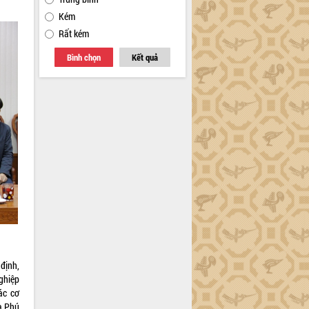
Kém
Rất kém
Bình chọn
Kết quả
định,
ghiệp
ác cơ
a Phú