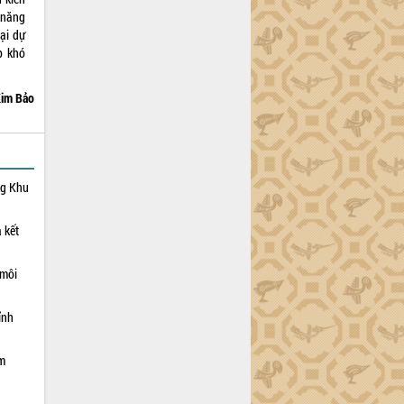
 năng
ại dự
p khó
im Bảo
ng Khu
 kết
 môi
ỉnh
ạm