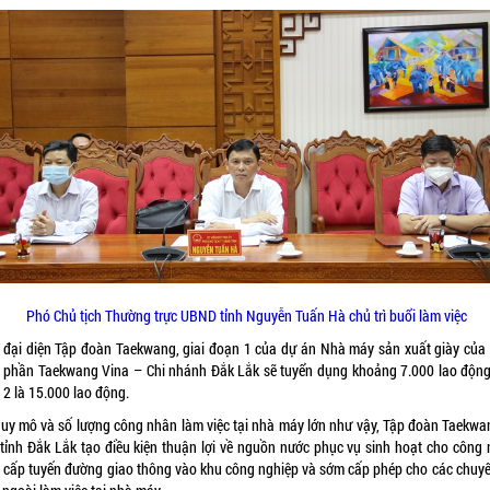
Phó Chủ tịch Thường trực UBND tỉnh Nguyễn Tuấn Hà chủ trì buổi làm việc
 đại diện Tập đoàn Taekwang, giai đoạn 1 của dự án Nhà máy sản xuất giày của
ổ phần Taekwang Vina – Chi nhánh Đắk Lắk sẽ tuyển dụng khoảng 7.000 lao động,
 2 là 15.000 lao động.
quy mô và số lượng công nhân làm việc tại nhà máy lớn như vậy, Tập đoàn Taekwa
 tỉnh Đắk Lắk tạo điều kiện thuận lợi về nguồn nước phục vụ sinh hoạt cho công 
 cấp tuyến đường giao thông vào khu công nghiệp và sớm cấp phép cho các chuyê