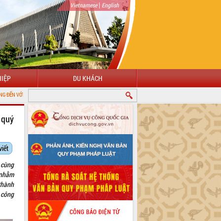
|
Vietnamese
English
IỆP
DU KHÁCH
NG TIN ĐIỆN TỬ TỈNH ĐẮK LẮK
g quý
viết
 cùng
 nhằm
hành
 công