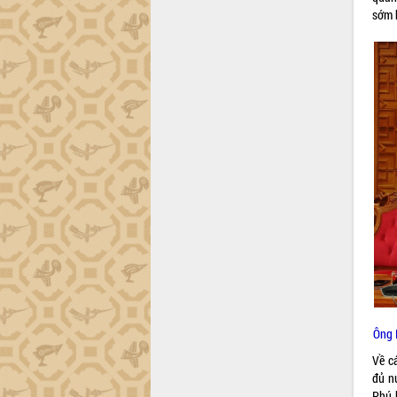
trường Nguyễn Hoàng Hiệp khảo sát
sớm 
vùng trồng và doanh nghiệp đóng gói
sầu riêng tại Đắk Lắk
Trình diễn nghệ thuật chế biến các
món ăn từ sầu riêng
Đắk Lắk công bố Quy hoạch và xúc
tiến đầu tư tỉnh
Ngành cá ngừ Đắk Lắk chủ động thích
ứng để giữ vững thị trường xuất khẩu
Diễn đàn Kinh tế tư nhân Việt Nam đột
phá cơ chế - Hợp tác công tư
Đề án 06 tạo bước ngoặt đột phá trong
cải cách hành chính tỉnh Đắk Lắk
Kết nối tour, đẩy mạnh chuyển đổi số
để phát triển du lịch Đắk Lắk
Khởi động Dự án Đầu tư xây dựng hạ
tầng kỹ thuật Cụm công nghiệp Tân
Ông 
Tiến
Gặp mặt các cơ quan báo chí nhân Kỷ
Về c
niệm 101 năm Ngày Báo chí Cách
đủ n
mạng Việt Nam
Phú 