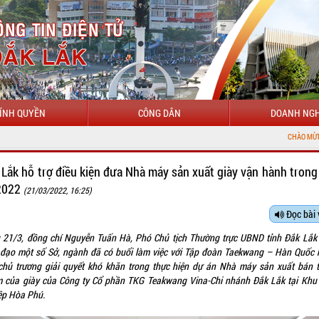
ÍNH QUYỀN
CÔNG DÂN
DOANH NGH
CHÀO MỪNG ĐẾN VỚI CỔNG THÔ
Lắk hỗ trợ điều kiện đưa Nhà máy sản xuất giày vận hành tron
/2022
(21/03/2022, 16:25)
Đọc bài 
 21/3, đồng chí Nguyễn Tuấn Hà, Phó Chủ tịch Thường trực UBND tỉnh Đắk Lắk
 đạo một số Sở, ngành đã có buổi làm việc với Tập đoàn Taekwang – Hàn Quốc
chủ trương giải quyết khó khăn trong thực hiện dự án Nhà máy sản xuất bán t
m của giày của Công ty Cổ phần TKG Teakwang Vina-Chi nhánh Đắk Lắk tại Khu
ệp Hòa Phú.