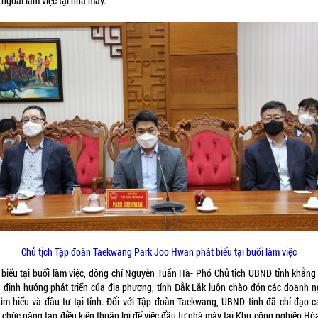
ngoài làm việc tại nhà máy.
Chủ tịch Tập đoàn Taekwang Park Joo Hwan phát biểu tại buổi làm việc
 biểu tại buổi làm việc, đồng chí Nguyễn Tuấn Hà- Phó Chủ tịch UBND tỉnh khẳng 
g định hướng phát triển của địa phương, tỉnh Đắk Lắk luôn chào đón các doanh n
tìm hiểu và đầu tư tại tỉnh. Đối với Tập đoàn Taekwang, UBND tỉnh đã chỉ đạo c
 chức năng tạo điều kiện thuận lợi để việc đầu tư nhà máy tại Khu công nghiệp Hò