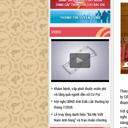
VIDEO
Khám bệnh, cấp phát thuốc miễn phí
Theo
và tặng quà người dân xã Cư Pui
ty C
Hội nghị UBND tỉnh Đắk Lắk thường kỳ
đoạn
tháng 7/2026
Với 
Lễ truy tặng danh hiệu “Bà Mẹ Việt
nghị
Nam Anh hùng” và trao Huân chương
nâng
Lao động