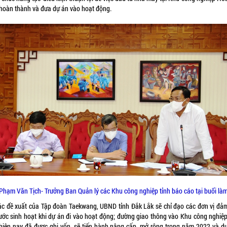
hoàn thành và đưa dự án vào hoạt động.
Phạm Văn Tịch- Trưởng Ban Quản lý các Khu công nghiệp tỉnh báo cáo tại buổi làm
ác đề xuất của Tập đoàn Taekwang, UBND tỉnh Đắk Lắk sẽ chỉ đạo các đơn vị đả
ước sinh hoạt khi dự án đi vào hoạt động; đường giao thông vào Khu công nghiệ
hiện nay đã được ghi vốn, sẽ tiến hành nâng cấp, mở rộng trong năm 2022 và dự