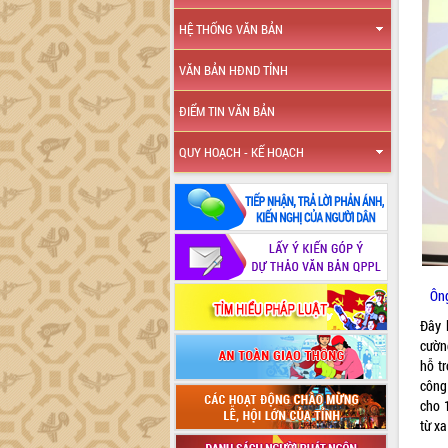
HỆ THỐNG VĂN BẢN
VĂN BẢN HĐND TỈNH
ĐIỂM TIN VĂN BẢN
QUY HOẠCH - KẾ HOẠCH
Ông
Đây 
cườn
hỗ t
công
cho 
từ x