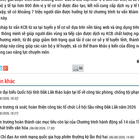
ộ y tế tại hơn 800 đơn vị y tế cơ sở được đào tạo, kết nối cung cấp dịch vụ y tế 
vậy, sẽ có khoảng 7 triệu người dân được hưởng lợi từ chương trình tư vấn khám
 này.
pháp tư vấn KCB từ xa tại tuyến y tế cơ sở dựa trên nền tảng web và ứng dụng trê
i thông minh sẽ giúp người dân vùng xa tiếp cận được dịch vụ KCB chất lượng nga
hương mình, từ đó giúp giảm tình trạng quá tải ở các cơ sở y tế tuyến tỉnh, thàn
 pháp này cũng giúp các cán bộ y tế huyện, xã có thể tham khảo ý kiến của đồng n
âng cao năng lực chuyên môn.
K
In
in khác
 đại biểu Quốc hội tỉnh Đắk Lắk thảo luận tại tổ về công tác phòng, chống tội ph
8/2026, 18:32)
 trương rà soát, hoàn thiện công tác tổ chức Lễ hội Sầu riêng Đắk Lắk năm 2026
8/2026, 18:27)
 trương hoàn thành các mục tiêu còn lại của Chương trình hành động số 14 của T
hát triển văn hóa
(06/08/2026, 17:30)
 Chỉ đạo An ninh mạng quốc gia họp phiên thường kỳ lần thứ hai
(06/08/2026, 14:06)