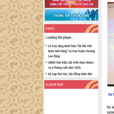
VIDEO
Loading the player...
Lễ truy tặng danh hiệu “Bà Mẹ Việt
Nam Anh hùng” và trao Huân chương
Lao động
UBND tỉnh Đắk Lắk triển khai nhiệm
vụ 6 tháng cuối năm 2026
Kỳ họp thứ Hai, Hội đồng nhân dân
tỉnh khóa XI quyết nghị nhiều nội dung
quan trọng
ALBUM ẢNH
Bí thư Tỉnh ủy Lương Nguyễn Minh
Bà 
Triết thăm, tặng quà người có công với
cách mạng
Rà soát, hoàn thiện hệ thống thiết chế
Dự á
văn hóa, thể thao đáp ứng yêu cầu
came