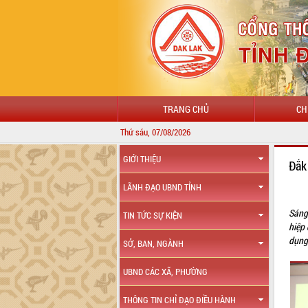
TRANG CHỦ
CH
Thứ sáu, 07/08/2026
GIỚI THIỆU
Đắk
LÃNH ĐẠO UBND TỈNH
Sáng
TIN TỨC SỰ KIỆN
hiệp
dụng
SỞ, BAN, NGÀNH
UBND CÁC XÃ, PHƯỜNG
THÔNG TIN CHỈ ĐẠO ĐIỀU HÀNH