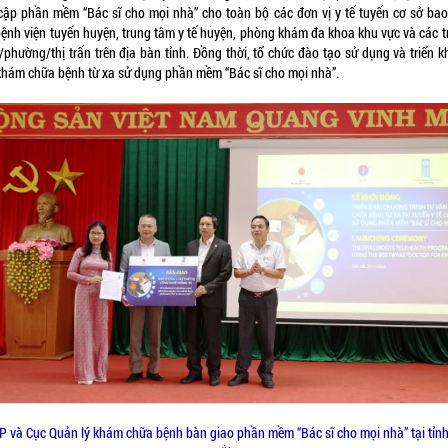
 cập phần mềm “Bác sĩ cho mọi nhà” cho toàn bộ các đơn vị y tế tuyến cơ sở ba
bệnh viện tuyến huyện, trung tâm y tế huyện, phòng khám đa khoa khu vực và các t
/phường/thị trấn trên địa bàn tỉnh. Đồng thời, tổ chức đào tạo sử dụng và triển k
khám chữa bệnh từ xa sử dụng phần mềm “Bác sĩ cho mọi nhà”.
 và Cục Quản lý khám chữa bệnh bàn giao phần mềm “Bác sĩ cho mọi nhà” tại tỉn