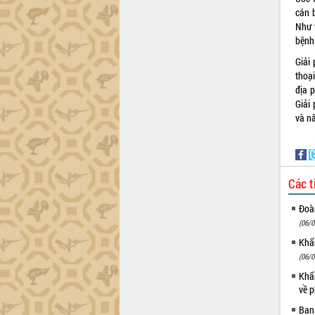
Hội thảo góp ý hồ sơ điều chỉnh quy
cán b
hoạch tỉnh Đắk Lắk thời kỳ 2021-2030,
Như 
tầm nhìn đến năm 2050
bệnh
Nâng cao hiệu quả hoạt động của các
doanh nghiệp nhà nước
Giải 
thoạ
Hội nghị triển khai kết nối mạng
địa p
truyền số liệu chuyên dùng phục vụ cơ
Giải
quan Đảng, Nhà nước
và n
Lễ phát động chuỗi hoạt động chung
tay làm sạch môi trường
Xã Ea Kar bước chuyển mình trong
công tác cải cách hành chính mô hình
Các t
mới
UBND tỉnh họp báo định kỳ tháng 4
Đoàn
năm 2026
(06/0
Hội thảo khoa học “Giải pháp thúc đẩy
Khẩn
phát triển nền kinh tế xanh tại tỉnh
(06/0
Đắk Lắk”
Khẩn
Tăng cường giám sát, đôn đốc thực
về p
hiện nhiệm vụ quản lý tài sản công
hàng tuần
Ban