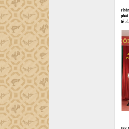
phá cơ chế - Hợp tác công tư
Đề án 06 tạo bước ngoặt đột phá trong
Phần
cải cách hành chính tỉnh Đắk Lắk
phát
Kết nối tour, đẩy mạnh chuyển đổi số
tế c
để phát triển du lịch Đắk Lắk
Khởi động Dự án Đầu tư xây dựng hạ
tầng kỹ thuật Cụm công nghiệp Tân
Tiến
Gặp mặt các cơ quan báo chí nhân Kỷ
niệm 101 năm Ngày Báo chí Cách
mạng Việt Nam
Đắk Lắk sơ kết 4 năm triển khai thực
hiện Đề án 06 của Chính phủ
Họp báo thông tin về Hội nghị Công bố
Quy hoạch và Xúc tiến đầu tư tỉnh Đắk
Lắk
Khơi thông điểm nghẽn, đẩy nhanh
giải ngân vốn khắc phục thiên tai
HĐND tỉnh thông qua điều chỉnh Quy
hoạch tỉnh thời kỳ 2021-2030
Ước t