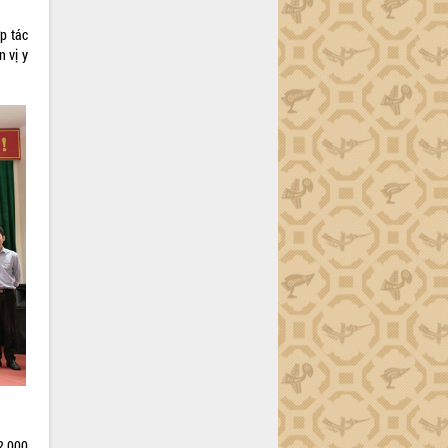
p tác
 vị y
 2.000