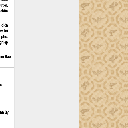
từ xa.
 chữa
n điện
y tại
h phố.
ghiệp
im Bảo
ạm
ỉnh ủy