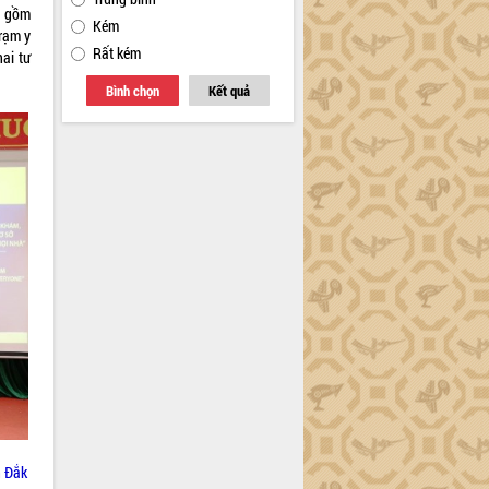
o gồm
Kém
rạm y
Rất kém
hai tư
Bình chọn
Kết quả
h Đắk