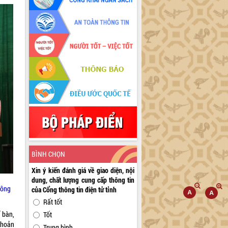
BÌNH CHỌN
Xin ý kiến đánh giá về giao diện, nội
dung, chất lượng cung cấp thông tin
hông
của Cổng thông tin điện tử tỉnh
Rất tốt
 bàn,
Tốt
khoản
Trung bình