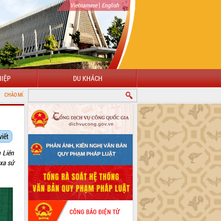
|
Vietnamese
English
IỆP
DU KHÁCH
 CỔNG THÔNG TIN ĐIỆN TỬ TỈNH ĐẮK LẮK
viết
 Liên
xa sử