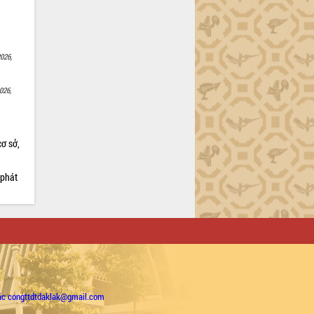
026,
026,
cơ sở,
 phát
ặc congttdtdaklak@gmail.com