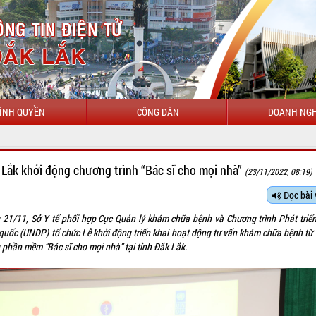
ÍNH QUYỀN
CÔNG DÂN
DOANH NGH
CHÀO MỪNG ĐẾN VỚI
 Lắk khởi động chương trình “Bác sĩ cho mọi nhà”
(23/11/2022, 08:19)
Đọc bài 
 21/11, Sở Y tế phối hợp Cục Quản lý khám chữa bệnh và Chương trình Phát triển
 quốc (UNDP) tổ chức Lễ khởi động triển khai hoạt động tư vấn khám chữa bệnh từ 
 phần mềm “Bác sĩ cho mọi nhà” tại tỉnh Đắk Lắk.