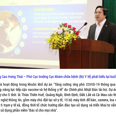
 Cao Hưng Thái – Phó Cục trưởng Cục khám chữa bệnh (Bộ Y tế) phát biểu tại buổi
là hoạt động trong khuôn khổ dự án "Tăng cường ứng phó COVID-19 thông qua
g năng lực tiếp cận vaccine và hệ thống y tế" do Chính phủ Nhật Bản tài trợ. Dự á
rợ cho 5 tỉnh là Thừa Thiên Huế, Quảng Ngãi, Bình Định, Đắk Lắk và Cà Mau các thi
 nghệ thông tin, gồm máy chủ đặt tại sở y tế, 15 bộ máy tính để bàn, camera, loa 
15 trạm y tế xã, đồng thời tổ chức hướng dẫn đào tạo sử dụng và triển khai tư vấ
a sử dụng phần mềm "Bác sĩ cho mọi nhà".