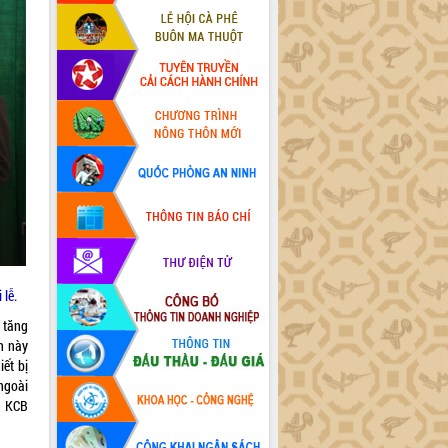
 lễ.
 tăng
n này
ết bị
ngoài
n KCB