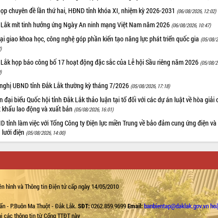
họp chuyên đề lần thứ hai, HĐND tỉnh khóa XI, nhiệm kỳ 2026-2031
(06/08/2026, 12:02)
 Lắk mít tinh hưởng ứng Ngày An ninh mạng Việt Nam năm 2026
(06/08/2026, 10:47)
i giao khoa học, công nghệ góp phần kiến tạo năng lực phát triển quốc gia
(05/08/2
)
 Lắk họp báo công bố 17 hoạt động đặc sắc của Lễ hội Sầu riêng năm 2026
(05/08/2
)
 nghị UBND tỉnh Đắk Lắk thường kỳ tháng 7/2026
(05/08/2026, 17:18)
 đại biểu Quốc hội tỉnh Đắk Lắk thảo luận tại tổ đối với các dự án luật về hòa giải 
t khẩu lao động và xuất bản
(05/08/2026, 16:01)
 tỉnh làm việc với Tổng Công ty Điện lực miền Trung về bảo đảm cung ứng điện và
n lưới điện
(05/08/2026, 14:00)
n hình và Thông tin Điện tử cấp ngày 14/05/2010
ẩn - P.Buôn Ma Thuột - Đắk Lắk.
SĐT:
0262.859.9699
Email:
banbientap@daklak.gov.vn ho
lại các thông tin từ Cổng TTĐT này