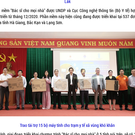
Lắk
 mềm "Bác sĩ cho mọi nhà" được UNDP và Cục Công nghệ thông tin (Bộ Y tế) hợ
 triển từ tháng 12/2020. Phần mềm này hiện cũng đang được triển khai tại 537 đơn
ủa tỉnh Hà Giang, Bắc Kạn và Lạng Sơn.
Trao tài trợ 15 bộ máy tính cho trạm y tế xã vùng khó khăn
ính, giai đoạn triển khai chương trình "Bác sĩ cho mọi nhà" ở 5 tỉnh nói trên, sẽ có