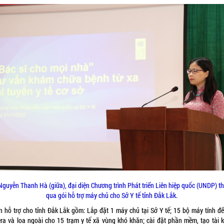
Nguyễn Thanh Hà (giữa), đại diện Chương trình Phát triển Liên hiệp quốc (UNDP) t
qua gói hỗ trợ máy chủ cho Sở Y tế tỉnh Đắk Lắk.
n hỗ trợ cho tỉnh Đắk Lắk gồm: Lắp đặt 1 máy chủ tại Sở Y tế; 15 bộ máy tính để
ra và loa ngoài cho 15 trạm y tế xã vùng khó khăn; cài đặt phần mềm, tạo tài 