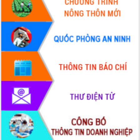
Chuyển đổi số 'mở đường' cho nông
nghiệp Đắk Lắk tăng trưởng bứt phá
Triển khai đồng bộ đo đạc, lập hồ sơ
địa chính, hoàn thiện cơ sở dữ liệu đất
đai
Ứng dụng sinh trắc học - Bước tiến
trong hành trình chuyển đổi số tại Đắk
Lắk
Đắk Lắk nâng cao hiệu quả công tác
Đảng từ Sổ tay đảng viên điện tử
Đắk Lắk đẩy mạnh nuôi biển công
nghệ, hướng tới phát triển thủy sản
bền vững
Tập huấn nâng cao năng lực triển khai
chuyển đổi số cho cán bộ, công chức
cấp xã
Đắk Lắk phát động hưởng ứng Ngày
Quyền của người tiêu dùng Việt Nam
2026
Đẩy mạnh cải cách hành chính, quyết
tâm đạt được mục tiêu tăng trưởng