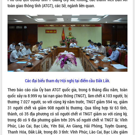
toàn giao thông tỉnh (ATGT), các Sở, ngành liên quan.
ĐIỂM TIN VĂN BẢN
QUY HOẠCH - KẾ HOẠCH
Các đại biểu tham dự Hội nghị tại điểm cầu Đắk Lắk.
Theo báo cáo của Ủy ban ATGT quốc gia, trong 6 tháng đầu năm, toàn
quốc xảy ra 8.999 vụ tai nạn giao thông (TNGT), làm chết 4.103 người, bị
thương 7.027 người, so với cùng kỳ năm trước, TNGT giảm 594 vụ, giảm
31 người chết và giảm 908 người bị thương. Qua tổng hợp từ 63 tỉnh,
thành, có 35 địa phương có số người chết vì TNGT giảm so với cùng kỳ,
trong đó có 9 địa phương giảm trên 20% số người chết vì TNGT là: Vĩnh
Phúc, Lào Cai, Bạc Liêu, Yên Bái, An Giang, Hải Phòng, Tuyên Quang,
Thanh Hóa, Đắk Lắk, trong đó 3 tỉnh: Vĩnh Phúc, Lào Cai, Bạc Liêu giảm