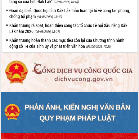
tảng số của tỉnh Đắk Lắk”
Hòn Yến phát triển du lịch gắn với bảo
(07/08/2026, 16:46)
tồn biển
Đoàn đại biểu Quốc hội tỉnh Đắk Lắk thảo luận tại tổ về công tác phòng,
Lấy ý kiến điều chỉnh Quy hoạch tỉnh
chống tội phạm
(06/08/2026, 18:32)
Đắk Lắk thời kỳ 2021-2030, tầm nhìn
Khẩn trương rà soát, hoàn thiện công tác tổ chức Lễ hội Sầu riêng Đắk
đến năm 2050
Lắk năm 2026
(06/08/2026, 18:27)
Phát động chiến dịch 30 ngày đêm
Khẩn trương hoàn thành các mục tiêu còn lại của Chương trình hành
giải phóng mặt bằng Tuyến đường bộ
động số 14 của Tỉnh ủy về phát triển văn hóa
(06/08/2026, 17:30)
ven biển
Đắk Lắk nỗ lực thúc đẩy tăng trưởng
kinh tế từ 10% trở lên trong Quý
II/2026
Đắk Lắk ký kết thỏa thuận hợp tác về
chuyển đổi số giai đoạn 2026 – 2030
với Tập đoàn Bưu chính Viễn thông
Việt Nam
Thứ trưởng Bộ Y tế làm việc với tỉnh
Đắk Lắk về phát triển nhân lực y tế
cho trạm y tế cấp xã
Du lịch Đắk Lắk nâng tầm trải nghiệm
du khách thông qua Hệ thống cơ sở dữ
liệu và Bản đồ số