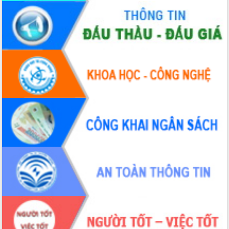
hai con số trong năm 2026
Tổ chức trang trọng Lễ hội Đền thờ
Lương Văn Chánh năm 2026
Phó Bí thư Tỉnh ủy Đắk Lắk Đỗ Hữu
Huy giữ chức Bí thư Đảng ủy Ủy Ban
Nhân dân tỉnh
Bệnh án điện tử thúc đẩy chuyển đổi
số y tế tại Đắk Lắk
Chuyển đổi số thư viện: Mở rộng
không gian tri thức trong thời đại số
Đánh giá, rút kinh nghiệm công tác tổ
chức diễn tập trước ngày bầu cử
Chương trình “Gặp gỡ hữu nghị –
Friendship Meeting New Year 2026”
Bầu cử Quốc hội và HĐND: Cử tri Đắk
Lắk gửi gắm niềm tin, kỳ vọng vào lá
phiếu
Đắk Lắk sẵn sàng các điều kiện cho
Ngày hội bầu cử đại biểu Quốc hội
khóa XVI và HĐND các cấp nhiệm kỳ