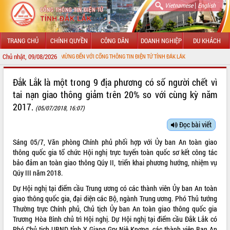
|
Vietnamese
English
TRANG CHỦ
CHÍNH QUYỀN
CÔNG DÂN
DOANH NGHIỆP
DU KHÁCH
Chủ nhật, 09/08/2026
CHÀO MỪNG ĐẾN VỚI CỔNG THÔNG TIN ĐIỆN TỬ TỈNH ĐẮK LẮK
GIỚI THIỆU
Đắk Lắk là một trong 9 địa phương có số người chết vì
tai nạn giao thông giảm trên 20% so với cùng kỳ năm
LÃNH ĐẠO UBND TỈNH
2017.
(05/07/2018, 16:07)
TIN TỨC SỰ KIỆN
Đọc bài viết
SỞ, BAN, NGÀNH
Sáng 05/7, Văn phòng Chính phủ phối hợp với Ủy ban An toàn giao
thông quốc gia tổ chức Hội nghị trực tuyến toàn quốc sơ kết công tác
UBND CÁC XÃ, PHƯỜNG
bảo đảm an toàn giao thông Qúy II, triển khai phương hướng, nhiệm vụ
Qúy III năm 2018.
THÔNG TIN CHỈ ĐẠO ĐIỀU HÀNH
Dự Hội nghị tại điểm cầu Trung ương có các thành viên Ủy ban An toàn
giao thông quốc gia, đại diện các Bộ, ngành Trung ương. Phó Thủ tướng
HỆ THỐNG VĂN BẢN
Thường trực Chính phủ, Chủ tịch Ủy ban An toàn giao thông quốc gia
Trương Hòa Bình chủ trì Hội nghị. Dự Hội nghị tại điểm cầu Đắk Lắk có
VĂN BẢN HĐND TỈNH
Phó Chủ tịch UBND tỉnh Y Giang Gry Niê Knơng, các thành viên Ban An