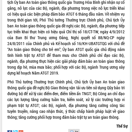
Hội thảo góp ý hồ sơ điều chỉnh quy
tịch Ủy ban An toàn giao thông quốc gia Trương Hòa Bình ghi nhận sự cố
hoạch tỉnh Đắk Lắk thời kỳ 2021-2030,
gắng, nỗ lực của các Bộ, ngành, địa phương trong việc nỗ lực triển khai
tầm nhìn đến năm 2050
có hiệu quả các biện pháp đảm bảo ATGT 6 tháng đầu năm. Về nhiệm vụ
trong thời gian tới, Phó Thủ tướng Thường trực Chính phủ, Chủ tịch Ủy
Nâng cao hiệu quả hoạt động của các
ban An toàn giao thông quốc gia đề nghị các Bộ, ngành, địa phương tiếp
doanh nghiệp nhà nước
tục triển khai thực hiện có hiệu quả Chỉ thị số 18/CT-TW, ngày 4/9/2012
Hội nghị triển khai kết nối mạng
của Ban Bí thư Trung ương Đảng, Nghị quyết số 88/NQ-CP ngày
truyền số liệu chuyên dùng phục vụ cơ
24/8/2011 của Chính phủ và Kế hoạch số 16/KH-UBATGTQG với chủ đề
quan Đảng, Nhà nước
“An toàn giao thông cho trẻ em”; Ủy ban ATGT quốc gia chủ động nắm
Lễ phát động chuỗi hoạt động chung
tình hình trật tự ATGT để tham mưu cho Chính phủ chỉ đạo các Bộ,
tay làm sạch môi trường
ngành, địa phương thực hiện các giải pháp đảm bảo an toàn giao thông
Xã Ea Kar bước chuyển mình trong
trong dịp hè, mùa mưa bão; phối hợp với các Bộ, ngành Trung ương xây
công tác cải cách hành chính mô hình
dựng kế hoạch Năm ATGT 2019.
mới
Phó Thủ tướng Thường trực Chính phủ, Chủ tịch Ủy ban An toàn giao
UBND tỉnh họp báo định kỳ tháng 4
thông quốc gia đề nghị Bộ Giao thông vận tải ưu tiên sử dụng Qũy bảo trì
năm 2026
đường bộ để xử lý các điểm đen, điểm tiềm ẩn TNGT; Bộ Công an chỉ đạo
Hội thảo khoa học “Giải pháp thúc đẩy
các lực lượng tăng cường tuần tra, kiểm soát, xử lý các trường hợp vi
phát triển nền kinh tế xanh tại tỉnh
phạm trật tự ATGT; các Bộ, ngành, địa phương tăng cường công tác
Đắk Lắk”
tuyên truyền, nâng cao nhận thức, ý thức chấp hành pháp luật về giao
thông; tăng cường phối hợp trong đảm bảo trật tự an toàn giao thông.
Tăng cường giám sát, đôn đốc thực
hiện nhiệm vụ quản lý tài sản công
Thế Sự
hàng tuần