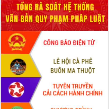
Tập huấn ứng dụng trí tuệ nhân tạo (AI)
trong thương mại điện tử năm 2026
Đoàn đại biểu Quốc hội tỉnh Đắk Lắk
trao đổi thông tin trước Kỳ họp thứ
nhất, Quốc hội khóa XVI
Quyết liệt cải cách hành chính, khơi
thông nguồn lực phát triển
Nâng cao hiệu lực, hiệu quả HĐND
tỉnh thông qua hiện đại hóa hành chính
Xã Ea Phê gắn cải cách hành chính với
chuyển đổi số
Phó Chủ tịch Thường trực UBND tỉnh
Hồ Thị Nguyên Thảo làm việc tại Trung
tâm Phục vụ hành chính công xã Ea
Phê
Xây dựng nền hành chính số đồng
hành cùng nông dân dân, doanh nghiệp
Giai đoạn 2026-2030, Đắk Lắk phấn
đấu có 77% xã đạt chuẩn nông thôn
mới