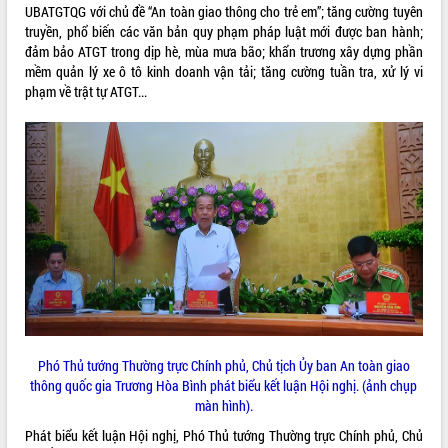
phá cơ chế - Hợp tác công tư
UBATGTQG với chủ đề “An toàn giao thông cho trẻ em”; tăng cường tuyên
truyền, phổ biến các văn bản quy phạm pháp luật mới được ban hành;
Đề án 06 tạo bước ngoặt đột phá trong
đảm bảo ATGT trong dịp hè, mùa mưa bão; khẩn trương xây dựng phần
cải cách hành chính tỉnh Đắk Lắk
mềm quản lý xe ô tô kinh doanh vận tải; tăng cường tuần tra, xử lý vi
Kết nối tour, đẩy mạnh chuyển đổi số
phạm về trật tự ATGT...
để phát triển du lịch Đắk Lắk
Khởi động Dự án Đầu tư xây dựng hạ
tầng kỹ thuật Cụm công nghiệp Tân
Tiến
Gặp mặt các cơ quan báo chí nhân Kỷ
niệm 101 năm Ngày Báo chí Cách
mạng Việt Nam
Đắk Lắk sơ kết 4 năm triển khai thực
hiện Đề án 06 của Chính phủ
Họp báo thông tin về Hội nghị Công bố
Quy hoạch và Xúc tiến đầu tư tỉnh Đắk
Lắk
Khơi thông điểm nghẽn, đẩy nhanh
Phó Thủ tướng Thường trực Chính phủ, Chủ tịch Ủy ban An toàn giao
giải ngân vốn khắc phục thiên tai
thông quốc gia Trương Hòa Bình phát biểu kết luận Hội nghị. (ảnh chụp
màn hình).
HĐND tỉnh thông qua điều chỉnh Quy
hoạch tỉnh thời kỳ 2021-2030
Phát biểu kết luận Hội nghị, Phó Thủ tướng Thường trực Chính phủ, Chủ