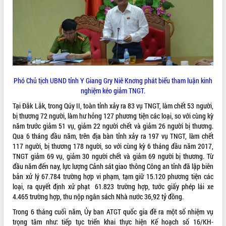
phát triển mới
Thường trực HĐND tỉnh Đắk Lắk gặp
mặt Đoàn chuyên gia y tế TP. Hồ Chí
Minh
THỐNG KÊ TRUY CẬP
Lễ truy điệu và an táng hài cốt liệt sĩ
tại Nghĩa trang Liệt sĩ xã Sơn Hòa
Hôm nay:
12672
Bàn giải pháp tháo gỡ khó khăn trong
Tất cả:
66098340
Phó Chủ tịch UBND tỉnh Y Giang Gry Niê Knơng phát biểu tham luận kinh
xuất khẩu sầu riêng và triển khai quy
nghiệm kéo giảm TNGT.
định EUDR
Tại Đắk Lắk, trong Qúy II, toàn tỉnh xảy ra 83 vụ TNGT, làm chết 53 người,
Thứ trưởng Bộ Nông nghiệp và Môi
bị thương 72 người, làm hư hỏng 127 phương tiện các loại, so với cùng kỳ
trường Nguyễn Hoàng Hiệp khảo sát
năm trước giảm 51 vụ, giảm 22 người chết và giảm 26 người bị thương.
vùng trồng và doanh nghiệp đóng gói
Qua 6 tháng đầu năm, trên địa bàn tỉnh xảy ra 197 vụ TNGT, làm chết
sầu riêng tại Đắk Lắk
117 người, bị thương 178 người, so với cùng kỳ 6 tháng đầu năm 2017,
Trình diễn nghệ thuật chế biến các
TNGT giảm 69 vụ, giảm 30 người chết và giảm 69 người bị thương. Từ
món ăn từ sầu riêng
đầu năm đến nay, lực lượng Cảnh sát giao thông Công an tỉnh đã lập biên
Đắk Lắk công bố Quy hoạch và xúc
bản xử lý 67.784 trường hợp vi phạm, tạm giữ 15.120 phương tiện các
tiến đầu tư tỉnh
loại, ra quyết định xử phạt 61.823 trường hợp, tước giấy phép lái xe
4.465 trường hợp, thu nộp ngân sách Nhà nước 36,92 tỷ đồng.
Ngành cá ngừ Đắk Lắk chủ động thích
ứng để giữ vững thị trường xuất khẩu
Trong 6 tháng cuối năm, Ủy ban ATGT quốc gia đề ra một số nhiệm vụ
Diễn đàn Kinh tế tư nhân Việt Nam đột
trọng tâm như: tiếp tục triển khai thực hiện Kế hoạch số 16/KH-