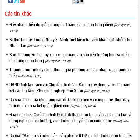
In
Tháo gỡ những vướng mắc, đẩy mạnh
công tác cải cách thủ tục hành chính
Các tin khác
tại Trung tâm Phục vụ hành chính
Đẩy nhanh tiến độ giải phóng mặt bằng các dự án trọng điểm
công tỉnh
(08/08/2026,
19:53)
Đắk Lắk: Tôn vinh 46 giải pháp tại Hội
thi Sáng tạo Kỹ thuật 2024 - 2025
Bí thư Tỉnh ủy Lương Nguyễn Minh Triết kiểm tra việc khám sức khỏe cho
Nhân dân
(08/08/2026, 17:05)
Đắk Lắk rà soát, điều chỉnh Đề án 190
về phát triển nuôi trồng thủy sản
Ban Thường vụ Tỉnh ủy xem xét phương án sắp xếp trường học và nhiều
nội dung quan trọng
Phó Chủ tịch UBND tỉnh Đắk Lắk
(08/08/2026, 13:30)
Trương Công Thái kiểm tra thực địa
Thường trực Tỉnh ủy chưa thông qua phương án sáp nhập xã, phường cụ
Dự án cao tốc Khánh Hòa - Buôn Ma
thể
(08/08/2026, 11:30)
Thuột
UBND tỉnh làm việc với Chủ đầu tư dự án Đầu tư xây dựng và kinh doanh
Định vị cà phê Việt Nam như một “di
kết cấu hạ tầng Khu công nghiệp Phú Xuân
(07/08/2026, 19:47)
sản sống” trong dòng chảy toàn cầu
Rà soát hiệu quả ứng dụng các đề tài khoa học và công nghệ, thúc đẩy
Xây dựng nông thôn mới: Nâng cao đời
thương mại hóa kết quả nghiên cứu
(07/08/2026, 18:34)
sống người dân từ những mô hình thiết
thực
Đoàn đại biểu Quốc hội tỉnh Đắk Lắk thảo luận tại tổ về các dự án luật về
nông nghiệp, môi trường, viễn thông, chuyển giao công nghệ
(07/08/2026,
Quyết liệt tháo gỡ vướng mắc, đẩy
17:12)
nhanh tiến độ các dự án trọng điểm
trong Khu kinh tế Nam Phú Yên
Ra mắt “Bản đồ số nông sản, sản phẩm OCOP, du lịch thôn buôn trên nền