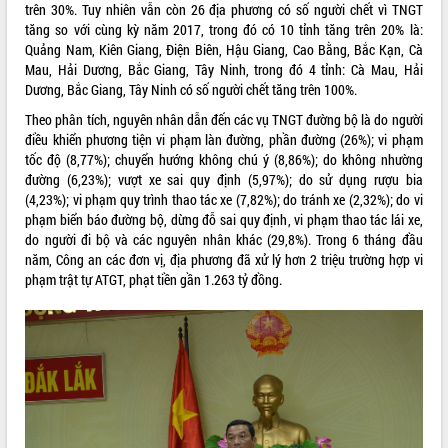
trên 30%. Tuy nhiên vẫn còn 26 địa phương có số người chết vì TNGT
VIDEO
tăng so với cùng kỳ năm 2017, trong đó có 10 tỉnh tăng trên 20% là:
Quảng Nam, Kiên Giang, Điện Biên, Hậu Giang, Cao Bằng, Bắc Kạn, Cà
Loading the player...
Mau, Hải Dương, Bắc Giang, Tây Ninh, trong đó 4 tỉnh: Cà Mau, Hải
Dương, Bắc Giang, Tây Ninh có số người chết tăng trên 100%.
Khám bệnh, cấp phát thuốc miễn phí
và tặng quà người dân xã Cư Pui
Theo phân tích, nguyên nhân dẫn đến các vụ TNGT đường bộ là do người
điều khiển phương tiện vi phạm làn đường, phần đường (26%); vi phạm
Hội nghị UBND tỉnh Đắk Lắk thường kỳ
tốc độ (8,77%); chuyển hướng không chú ý (8,86%); do không nhường
tháng 7/2026
đường (6,23%); vượt xe sai quy định (5,97%); do sử dụng rượu bia
Lễ truy tặng danh hiệu “Bà Mẹ Việt
(4,23%); vi phạm quy trình thao tác xe (7,82%); do tránh xe (2,32%); do vi
Nam Anh hùng” và trao Huân chương
phạm biển báo đường bộ, dừng đỗ sai quy định, vi phạm thao tác lái xe,
Lao động
do người đi bộ và các nguyên nhân khác (29,8%). Trong 6 tháng đầu
ALBUM ẢNH
UBND tỉnh Đắk Lắk triển khai nhiệm
năm, Công an các đơn vị, địa phương đã xử lý hơn 2 triệu trường hợp vi
vụ 6 tháng cuối năm 2026
phạm trật tự ATGT, phạt tiền gần 1.263 tỷ đồng.
Kỳ họp thứ Hai, Hội đồng nhân dân
tỉnh khóa XI quyết nghị nhiều nội dung
quan trọng
Bí thư Tỉnh ủy Lương Nguyễn Minh
Triết thăm, tặng quà người có công với
cách mạng
Rà soát, hoàn thiện hệ thống thiết chế
văn hóa, thể thao đáp ứng yêu cầu
LIÊN KẾT WEB