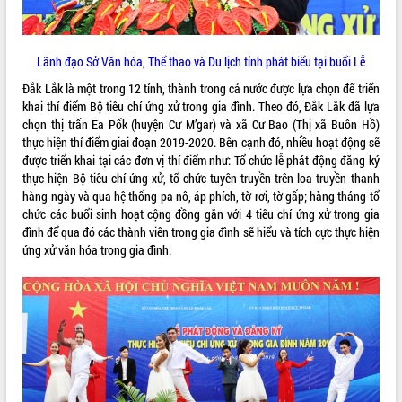
Tất cả:
66107645
Lãnh đạo Sở Văn hóa, Thể thao và Du lịch tỉnh phát biểu tại buổi Lễ
Đắk Lắk là một trong 12 tỉnh, thành trong cả nước được lựa chọn để triển
khai thí điểm Bộ tiêu chí ứng xử trong gia đình. Theo đó, Đắk Lắk đã lựa
chọn thị trấn Ea Pốk (huyện Cư M’gar) và xã Cư Bao (Thị xã Buôn Hồ)
thực hiện thí điểm giai đoạn 2019-2020. Bên cạnh đó, nhiều hoạt động sẽ
được triển khai tại các đơn vị thí điểm như: Tổ chức lễ phát động đăng ký
thực hiện Bộ tiêu chí ứng xử, tổ chức tuyên truyền trên loa truyền thanh
hàng ngày và qua hệ thống pa nô, áp phích, tờ rơi, tờ gấp; hàng tháng tổ
chức các buổi sinh hoạt cộng đồng gắn với 4 tiêu chí ứng xử trong gia
đình để qua đó các thành viên trong gia đình sẽ hiểu và tích cực thực hiện
ứng xử văn hóa trong gia đình.