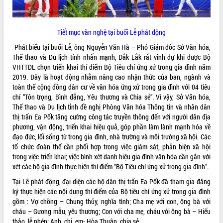
Tiết mục văn nghệ tại buổi Lễ phát động
Phát biểu tại buổi Lễ, ông Nguyễn Văn Hà – Phó Giám đốc Sở Văn hóa,
Thể thao và Du lịch tỉnh nhấn mạnh, Đắk Lắk rất vinh dự khi được Bộ
VHTTDL chọn triển khai thí điểm Bộ Tiêu chí ứng xử trong gia đình năm
2019. Đây là hoạt động nhằm nâng cao nhận thức của ban, ngành và
toàn thể cộng đồng dân cư về văn hóa ứng xử trong gia đình với 04 tiêu
chí “Tôn trọng, Bình đẳng, Yêu thương và Chia sẻ”. Vì vậy, Sở Văn hóa,
Thể thao và Du lịch tỉnh đề nghị Phòng Văn hóa Thông tin và nhân dân
thị trấn Ea Pốk tăng cường công tác truyền thông đến với người dân địa
phương, vận động, triển khai hiệu quả, góp phần làm lành mạnh hóa về
đạo đức, lối sống từ trong gia đình, nhà trường và môi trường xã hội. Các
tổ chức đoàn thể cần phối hợp trong việc giám sát, phản biện xã hội
trong việc triển khai; việc bình xét danh hiệu gia đình văn hóa cần gắn với
xét các hộ gia đình thực hiện thí điểm “Bộ Tiêu chí ứng xử trong gia đình”.
Tại Lễ phát động, đại diện các hộ dân thị trấn Ea Pốk đã tham gia đăng
ký thực hiện các nội dung thí điểm của Bộ tiêu chí ứng xử trong gia đình
gồm : Vợ chồng – Chung thủy, nghĩa tình; Cha mẹ với con, ông bà với
cháu – Gương mẫu, yêu thương; Con với cha mẹ, cháu với ông bà – Hiếu
thảo, lễ phép; Anh, chị, em- Hòa Thuận, chia sẻ.