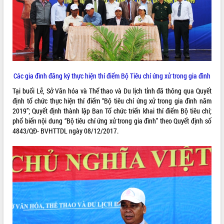
ĐIỂM TIN VĂN BẢN
QUY HOẠCH - KẾ HOẠCH
Các gia đình đăng ký thực hiện thí điểm Bộ Tiêu chí ứng xử trong gia đình
Tại buổi Lễ, Sở Văn hóa và Thể thao và Du lịch tỉnh đã thông qua Quyết
định tổ chức thực hiện thí điểm “Bộ tiêu chí ứng xử trong gia đình năm
2019”; Quyết định thành lập Ban Tổ chức triển khai thí điểm Bộ tiêu chí;
phổ biến nội dung “Bộ tiêu chí ứng xử trong gia đình” theo Quyết định số
4843/QĐ- BVHTTDL ngày 08/12/2017.