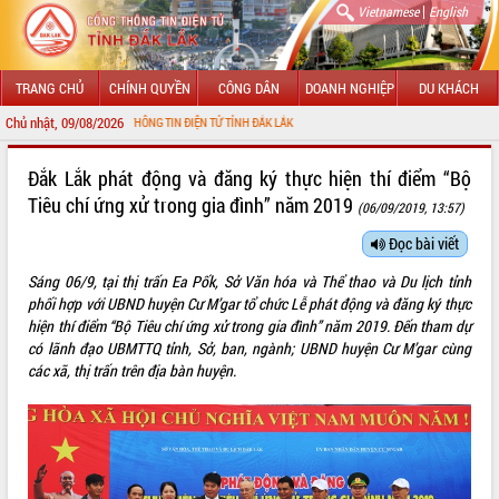
|
Vietnamese
English
TRANG CHỦ
CHÍNH QUYỀN
CÔNG DÂN
DOANH NGHIỆP
DU KHÁCH
Chủ nhật, 09/08/2026
 VỚI CỔNG THÔNG TIN ĐIỆN TỬ TỈNH ĐẮK LẮK
GIỚI THIỆU
Đắk Lắk phát động và đăng ký thực hiện thí điểm “Bộ
Tiêu chí ứng xử trong gia đình” năm 2019
(06/09/2019, 13:57)
LÃNH ĐẠO UBND TỈNH
Đọc bài viết
TIN TỨC SỰ KIỆN
Sáng 06/9, tại thị trấn Ea Pốk, Sở Văn hóa và Thể thao và Du lịch tỉnh
SỞ, BAN, NGÀNH
phối hợp với UBND huyện Cư M’gar tổ chức Lễ phát động và đăng ký thực
hiện thí điểm “Bộ Tiêu chí ứng xử trong gia đình” năm 2019. Đến tham dự
UBND CÁC XÃ, PHƯỜNG
có lãnh đạo UBMTTQ tỉnh, Sở, ban, ngành; UBND huyện Cư M’gar cùng
các xã, thị trấn trên địa bàn huyện.
THÔNG TIN CHỈ ĐẠO ĐIỀU HÀNH
HỆ THỐNG VĂN BẢN
VĂN BẢN HĐND TỈNH