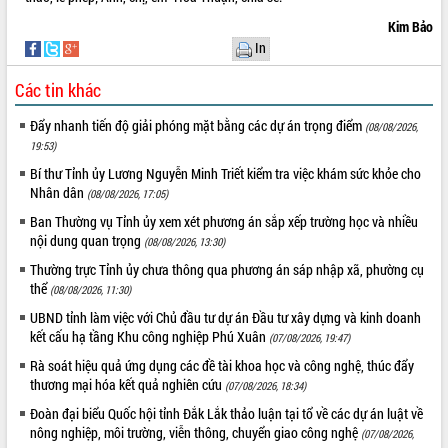
Kim Bảo
In
Các tin khác
Đẩy nhanh tiến độ giải phóng mặt bằng các dự án trọng điểm
(08/08/2026,
19:53)
Bí thư Tỉnh ủy Lương Nguyễn Minh Triết kiểm tra việc khám sức khỏe cho
Nhân dân
(08/08/2026, 17:05)
Ban Thường vụ Tỉnh ủy xem xét phương án sắp xếp trường học và nhiều
nội dung quan trọng
(08/08/2026, 13:30)
Thường trực Tỉnh ủy chưa thông qua phương án sáp nhập xã, phường cụ
thể
(08/08/2026, 11:30)
UBND tỉnh làm việc với Chủ đầu tư dự án Đầu tư xây dựng và kinh doanh
kết cấu hạ tầng Khu công nghiệp Phú Xuân
(07/08/2026, 19:47)
Rà soát hiệu quả ứng dụng các đề tài khoa học và công nghệ, thúc đẩy
thương mại hóa kết quả nghiên cứu
(07/08/2026, 18:34)
Đoàn đại biểu Quốc hội tỉnh Đắk Lắk thảo luận tại tổ về các dự án luật về
nông nghiệp, môi trường, viễn thông, chuyển giao công nghệ
(07/08/2026,