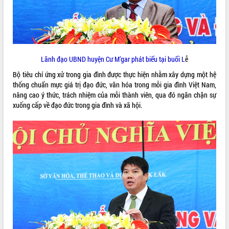
VIDEO
Không có file video nào để phát.
ALBUM ẢNH
Lãnh đạo UBND huyện Cư M’gar phát biểu tại buổi L
ễ
Bộ tiêu chí ứng xử trong gia đình được thực hiện nhằm xây dựng một hệ
thống chuẩn mực giá trị đạo đức, văn hóa trong mỗi gia đình Việt Nam,
nâng cao ý thức, trách nhiệm của mỗi thành viên, qua đó ngăn chặn sự
xuống cấp về đạo đức trong gia đình và xã hội.
LIÊN KẾT WEB
THỐNG KÊ TRUY CẬP
Hôm nay:
21977