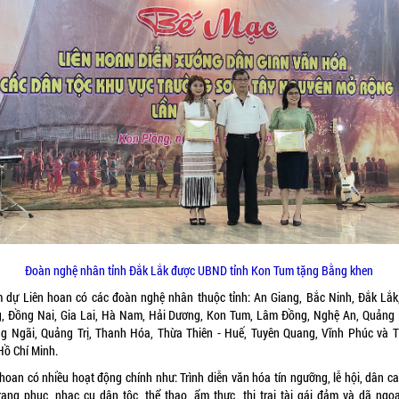
Đoàn nghệ nhân tỉnh Đắk Lắk được UBND tỉnh Kon Tum tặng Bằng khen
 dự Liên hoan có các đoàn nghệ nhân thuộc tỉnh: An Giang, Bắc Ninh, Đắk Lắk
, Đồng Nai, Gia Lai, Hà Nam, Hải Dương, Kon Tum, Lâm Đồng, Nghệ An, Quảng
g Ngãi, Quảng Trị, Thanh Hóa, Thừa Thiên - Huế, Tuyên Quang, Vĩnh Phúc và 
Hồ Chí Minh.
 hoan có nhiều hoạt động chính như: Trình diễn văn hóa tín ngưỡng, lễ hội, dân ca
trang phục, nhạc cụ dân tộc, thể thao, ẩm thực, thi trai tài gái đảm và dã ngoại