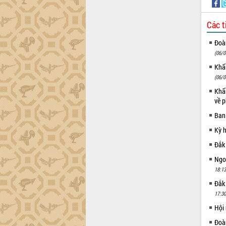
Trình diễn nghệ thuật chế biến các
món ăn từ sầu riêng
Các t
Đắk Lắk công bố Quy hoạch và xúc
Đoàn
tiến đầu tư tỉnh
(06/0
Ngành cá ngừ Đắk Lắk chủ động thích
Khẩn
ứng để giữ vững thị trường xuất khẩu
(06/0
Diễn đàn Kinh tế tư nhân Việt Nam đột
phá cơ chế - Hợp tác công tư
Khẩn
về p
Đề án 06 tạo bước ngoặt đột phá trong
cải cách hành chính tỉnh Đắk Lắk
Ban
Kết nối tour, đẩy mạnh chuyển đổi số
Kỳ 
để phát triển du lịch Đắk Lắk
Đắk
Khởi động Dự án Đầu tư xây dựng hạ
tầng kỹ thuật Cụm công nghiệp Tân
Ngoạ
Tiến
18:13
Gặp mặt các cơ quan báo chí nhân Kỷ
Đắk
niệm 101 năm Ngày Báo chí Cách
17:30
mạng Việt Nam
Hội
Đắk Lắk sơ kết 4 năm triển khai thực
Đoàn
hiện Đề án 06 của Chính phủ