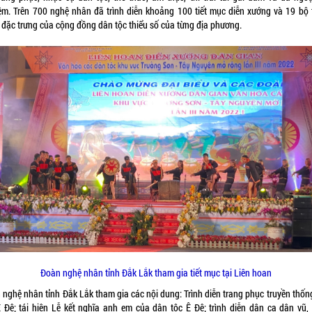
ệm. Trên 700 nghệ nhân đã trình diễn khoảng 100 tiết mục diễn xướng và 19 bộ 
 đặc trưng của cộng đồng dân tộc thiểu số của từng địa phương.
Đoàn nghệ nhân tỉnh Đắk Lắk tham gia tiết mục tại Liên hoan
 nghệ nhân tỉnh Đắk Lắk tham gia các nội dung: Trình diễn trang phục truyền thốn
Ê Đê; tái hiện Lễ kết nghĩa anh em của dân tộc Ê Đê; trình diễn dân ca dân vũ,