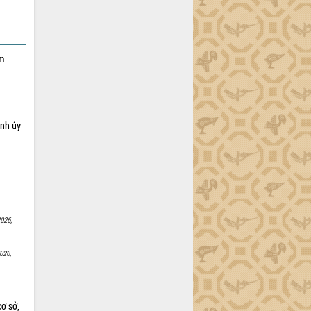
ạm
ỉnh ủy
026,
026,
cơ sở,