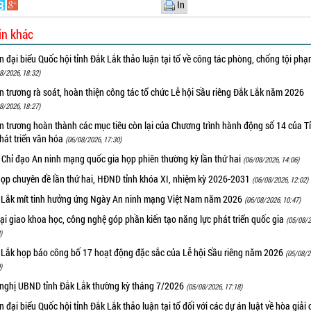
In
in khác
 đại biểu Quốc hội tỉnh Đắk Lắk thảo luận tại tổ về công tác phòng, chống tội ph
8/2026, 18:32)
 trương rà soát, hoàn thiện công tác tổ chức Lễ hội Sầu riêng Đắk Lắk năm 2026
8/2026, 18:27)
 trương hoàn thành các mục tiêu còn lại của Chương trình hành động số 14 của T
hát triển văn hóa
(06/08/2026, 17:30)
 Chỉ đạo An ninh mạng quốc gia họp phiên thường kỳ lần thứ hai
(06/08/2026, 14:06)
họp chuyên đề lần thứ hai, HĐND tỉnh khóa XI, nhiệm kỳ 2026-2031
(06/08/2026, 12:02)
 Lắk mít tinh hưởng ứng Ngày An ninh mạng Việt Nam năm 2026
(06/08/2026, 10:47)
i giao khoa học, công nghệ góp phần kiến tạo năng lực phát triển quốc gia
(05/08/2
)
 Lắk họp báo công bố 17 hoạt động đặc sắc của Lễ hội Sầu riêng năm 2026
(05/08/2
)
 nghị UBND tỉnh Đắk Lắk thường kỳ tháng 7/2026
(05/08/2026, 17:18)
 đại biểu Quốc hội tỉnh Đắk Lắk thảo luận tại tổ đối với các dự án luật về hòa giải 