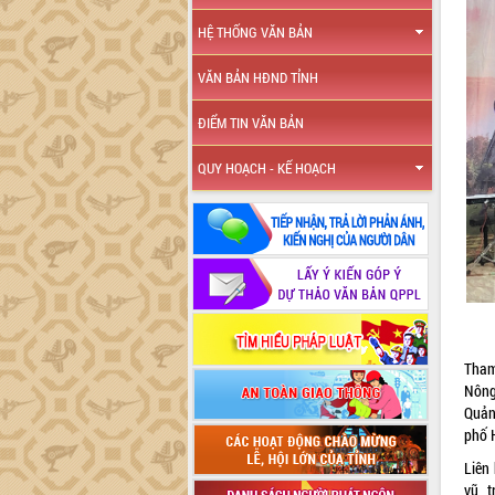
HỆ THỐNG VĂN BẢN
VĂN BẢN HĐND TỈNH
ĐIỂM TIN VĂN BẢN
QUY HOẠCH - KẾ HOẠCH
Tham
Nông
Quản
phố 
Liên
vũ, 