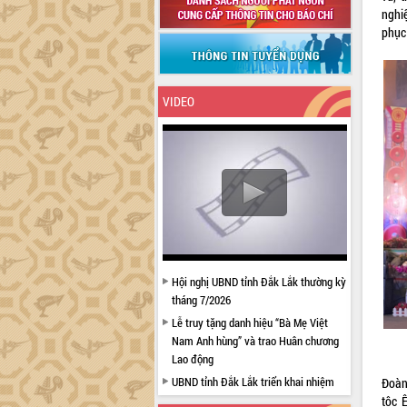
nghi
phục
VIDEO
Hội nghị UBND tỉnh Đắk Lắk thường kỳ
tháng 7/2026
Lễ truy tặng danh hiệu “Bà Mẹ Việt
Nam Anh hùng” và trao Huân chương
Lao động
UBND tỉnh Đắk Lắk triển khai nhiệm
Đoàn
vụ 6 tháng cuối năm 2026
tộc 