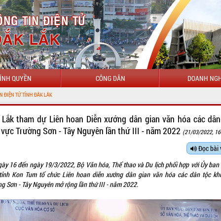
ÍNH QUYỀN
CÔNG DÂN
DOANH NGH
ĐẮK LẮK
 Lắk tham dự Liên hoan Diễn xướng dân gian văn hóa các dân
 vực Trường Sơn - Tây Nguyên lần thứ III - năm 2022
(21/03/2022, 16
Đọc bài 
gày 16 đến ngày 19/3/2022, Bộ Văn hóa, Thể thao và Du lịch phối hợp với Ủy ban
tỉnh Kon Tum tổ chức Liên hoan diễn xướng dân gian văn hóa các dân tộc kh
ng Sơn - Tây Nguyên mở rộng lần thứ III - năm 2022.