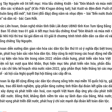
ng Tây Nguyên với 04 tiết mục: Hòa tấu chiêng Knăh - bài “Đón khách và múa mời
 đón các vị khách quý” (K’do Păh K’ngan drông tuê); hát Kưứt và đệm đinh Puốt c
“Buôn làng đổi mới”; hát Eirei (đối đáp) đing năm và nhạc đệm – bài “Bến nước Buô
n” và dân vũ - bài: Cam Rốk.
thúc Liên hoan, Đoàn nghệ nhân tỉnh Đắk Lắk được UBND tỉnh Kon Tum tặng Bằng 
 Ban Tổ chức trao 01 giải A tiết mục hoà tấu chiêng Knal “Đón khách và múa mời r
ải Nhì Hội thi trai tài gái đảm và 03 giải B chương trình trình diễn dân ca dân vũ v
Cồng chiêng Tây Nguyên.
hoan diễn xướng dân gian văn hóa các dân tộc lần thứ III có ý nghĩa đặc biệt tron
gìn, phát huy bản sắc văn hóa dân tộc. Đây cũng là một trong các hoạt động mở đầ
i sự kiện văn hóa lớn trong năm 2022 nhằm chấn hưng, phát triển văn hóa Việt
hiện nỗ lực vượt qua khó khăn, thực hiện mục tiêu phát triển văn hóa, phấn đấu
h các chỉ tiêu kế hoạch nhà nước năm 2022, góp phần thực hiện thắng lợi các mục
tế - xã hội của Nghị quyết Đại hội Đảng các cấp đề ra.
 hoan là dịp để cộng đồng các dân tộc chung sống trên mọi miền Tổ quốc hội tụ, gặ
lưu, trao đổi kinh nghiệm, góp phần tăng cường tinh thần đại đoàn kết giữa các d
 xây dựng và phát triển văn hoá, con người Việt Nam đáp ứng yêu cầu phát triể
 đất nước. Đồng thời, khẳng định niềm tin vào sự lãnh đạo của Đảng, Nhà nước,
hát vọng phát triển đất nước, phát huy ý chí sức mạnh đại đoàn kết toàn dân tộc.
K