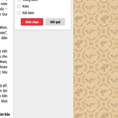
 rượu
Kém
hốc –
Rất kém
n Dur
Bình chọn
Kết quả
khen;
ượu”;
à diễn
g việc
u cho
 Nam,
 hoàn
 tiêu
p gỡ,
ân tộc
n bền
 khơi
im Bảo