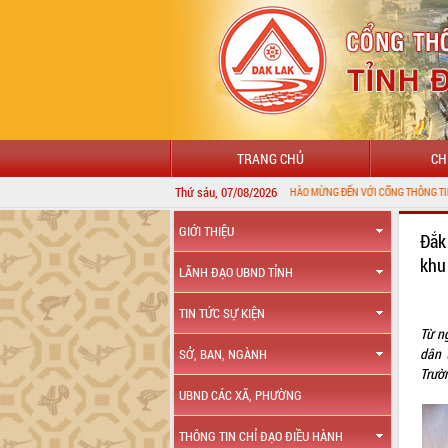
TRANG CHỦ
CH
Thứ sáu, 07/08/2026
CHÀO MỪNG ĐẾN VỚI CỔNG THÔNG TIN ĐIỆN TỬ TỈNH 
GIỚI THIỆU
Đắk
khu
LÃNH ĐẠO UBND TỈNH
TIN TỨC SỰ KIỆN
Từ n
dân 
SỞ, BAN, NGÀNH
Trườ
UBND CÁC XÃ, PHƯỜNG
THÔNG TIN CHỈ ĐẠO ĐIỀU HÀNH