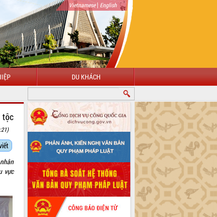
|
Vietnamese
English
IỆP
DU KHÁCH
 tộc
:21)
viết
 nhân
u vực