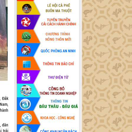
, Đắk
 Nam,
Thành
, dân
 trải