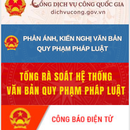
ứng để giữ vững thị trường xuất khẩu
Diễn đàn Kinh tế tư nhân Việt Nam đột
phá cơ chế - Hợp tác công tư
Đề án 06 tạo bước ngoặt đột phá trong
cải cách hành chính tỉnh Đắk Lắk
Kết nối tour, đẩy mạnh chuyển đổi số
để phát triển du lịch Đắk Lắk
Khởi động Dự án Đầu tư xây dựng hạ
tầng kỹ thuật Cụm công nghiệp Tân
Tiến
Gặp mặt các cơ quan báo chí nhân Kỷ
niệm 101 năm Ngày Báo chí Cách
mạng Việt Nam
Đắk Lắk sơ kết 4 năm triển khai thực
hiện Đề án 06 của Chính phủ
Họp báo thông tin về Hội nghị Công bố
Quy hoạch và Xúc tiến đầu tư tỉnh Đắk
Lắk
Khơi thông điểm nghẽn, đẩy nhanh
giải ngân vốn khắc phục thiên tai