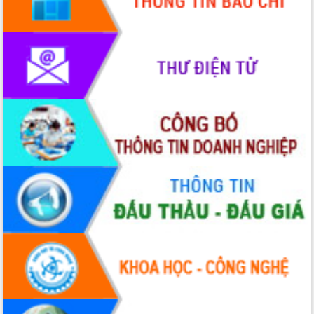
hiện nhiệm vụ quản lý tài sản công
hàng tuần
Tháo gỡ những vướng mắc, đẩy mạnh
công tác cải cách thủ tục hành chính
tại Trung tâm Phục vụ hành chính
công tỉnh
Đắk Lắk: Tôn vinh 46 giải pháp tại Hội
thi Sáng tạo Kỹ thuật 2024 - 2025
Đắk Lắk rà soát, điều chỉnh Đề án 190
về phát triển nuôi trồng thủy sản
Phó Chủ tịch UBND tỉnh Đắk Lắk
Trương Công Thái kiểm tra thực địa
Dự án cao tốc Khánh Hòa - Buôn Ma
Thuột
Định vị cà phê Việt Nam như một “di
sản sống” trong dòng chảy toàn cầu
Xây dựng nông thôn mới: Nâng cao đời
sống người dân từ những mô hình thiết
thực
Quyết liệt tháo gỡ vướng mắc, đẩy