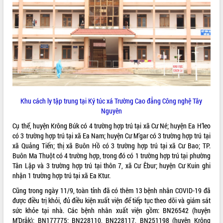
ĐIỂM TIN VĂN BẢN
QUY HOẠCH - KẾ HOẠCH
Khu cách ly tập trung tại Ký túc xá Trường Cao đẳng Công nghệ Tây
Nguyên
Cụ thể, huyện Krông Búk có 4 trường hợp trú tại xã Cư Né; huyện Ea H’leo
có 3 trường hợp trú tại xã Ea Nam; huyện Cư M’gar có 3 trường hợp trú tại
xã Quảng Tiến; thị xã Buôn Hồ có 3 trường hợp trú tại xã Cư Bao; TP.
Buôn Ma Thuột có 4 trường hợp, trong đó có 1 trường hợp trú tại phường
Tân Lập và 3 trường hợp trú tại thôn 7, xã Cư Êbur; huyện Cư Kuin ghi
nhận 1 trường hợp trú tại xã Ea Ktur.
Cũng trong ngày 11/9, toàn tỉnh đã có thêm 13 bệnh nhân COVID-19 đã
được điều trị khỏi, đủ điều kiện xuất viện để tiếp tục theo dõi và giám sát
sức khỏe tại nhà. Các bệnh nhân xuất viện gồm: BN26542 (huyện
M’Drắk); BN177775; BN228110, BN228117, BN251198 (huyện Krông