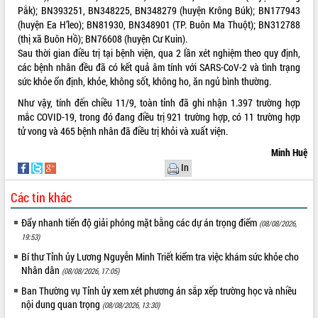
Pắk); BN393251, BN348225, BN348279 (huyện Krông Búk); BN177943
VIDEO
(huyện Ea H’leo); BN81930, BN348901 (TP. Buôn Ma Thuột); BN312788
(thị xã Buôn Hồ); BN76608 (huyện Cư Kuin).
Loading the player...
Sau thời gian điều trị tại bệnh viện, qua 2 lần xét nghiệm theo quy định,
các bệnh nhân đều đã có kết quả âm tính với SARS-CoV-2 và tình trạng
Trailer Lễ hội Sầu riêng Đắk Lắk năm
sức khỏe ổn định, khỏe, không sốt, không ho, ăn ngủ bình thường.
2026
Khám bệnh, cấp phát thuốc miễn phí
Như vậy, tính đến chiều 11/9, toàn tỉnh đã ghi nhận 1.397 trường hợp
và tặng quà người dân xã Cư Pui
mắc COVID-19, trong đó đang điều trị 921 trường hợp, có 11 trường hợp
tử vong và 465 bệnh nhân đã điều trị khỏi và xuất viện.
Hội nghị UBND tỉnh Đắk Lắk thường kỳ
tháng 7/2026
Minh Huệ
Lễ truy tặng danh hiệu “Bà Mẹ Việt
In
ALBUM ẢNH
Nam Anh hùng” và trao Huân chương
Lao động
Các tin khác
UBND tỉnh Đắk Lắk triển khai nhiệm
Đẩy nhanh tiến độ giải phóng mặt bằng các dự án trọng điểm
vụ 6 tháng cuối năm 2026
(08/08/2026,
19:53)
Kỳ họp thứ Hai, Hội đồng nhân dân
tỉnh khóa XI quyết nghị nhiều nội dung
Bí thư Tỉnh ủy Lương Nguyễn Minh Triết kiểm tra việc khám sức khỏe cho
Nhân dân
quan trọng
(08/08/2026, 17:05)
Bí thư Tỉnh ủy Lương Nguyễn Minh
Ban Thường vụ Tỉnh ủy xem xét phương án sắp xếp trường học và nhiều
Triết thăm, tặng quà người có công với
nội dung quan trọng
(08/08/2026, 13:30)
cách mạng
LIÊN KẾT WEB