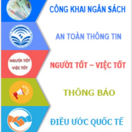
nhanh tiến độ các dự án trọng điểm
trong Khu kinh tế Nam Phú Yên
Hòn Yến phát triển du lịch gắn với bảo
tồn biển
Lấy ý kiến điều chỉnh Quy hoạch tỉnh
Đắk Lắk thời kỳ 2021-2030, tầm nhìn
đến năm 2050
Phát động chiến dịch 30 ngày đêm
giải phóng mặt bằng Tuyến đường bộ
ven biển
Đắk Lắk nỗ lực thúc đẩy tăng trưởng
kinh tế từ 10% trở lên trong Quý
II/2026
Đắk Lắk ký kết thỏa thuận hợp tác về
chuyển đổi số giai đoạn 2026 – 2030
với Tập đoàn Bưu chính Viễn thông
Việt Nam
Thứ trưởng Bộ Y tế làm việc với tỉnh
Đắk Lắk về phát triển nhân lực y tế
cho trạm y tế cấp xã
Du lịch Đắk Lắk nâng tầm trải nghiệm