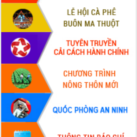
HĐND tỉnh thông qua điều chỉnh Quy
hoạch tỉnh thời kỳ 2021-2030
Hội thảo góp ý hồ sơ điều chỉnh quy
hoạch tỉnh Đắk Lắk thời kỳ 2021-2030,
tầm nhìn đến năm 2050
Nâng cao hiệu quả hoạt động của các
doanh nghiệp nhà nước
Hội nghị triển khai kết nối mạng
truyền số liệu chuyên dùng phục vụ cơ
quan Đảng, Nhà nước
Lễ phát động chuỗi hoạt động chung
tay làm sạch môi trường
Xã Ea Kar bước chuyển mình trong
công tác cải cách hành chính mô hình
mới
UBND tỉnh họp báo định kỳ tháng 4
năm 2026
Hội thảo khoa học “Giải pháp thúc đẩy
phát triển nền kinh tế xanh tại tỉnh
Đắk Lắk”
Tăng cường giám sát, đôn đốc thực