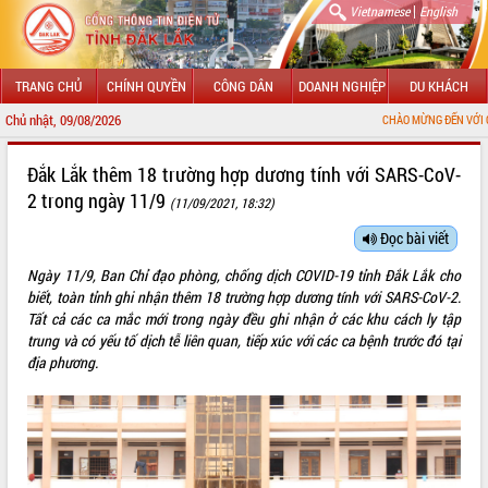
|
Vietnamese
English
TRANG CHỦ
CHÍNH QUYỀN
CÔNG DÂN
DOANH NGHIỆP
DU KHÁCH
Chủ nhật, 09/08/2026
CHÀO MỪNG ĐẾN VỚI CỔNG THÔNG
GIỚI THIỆU
Đắk Lắk thêm 18 trường hợp dương tính với SARS-CoV-
2 trong ngày 11/9
(11/09/2021, 18:32)
LÃNH ĐẠO UBND TỈNH
Đọc bài viết
TIN TỨC SỰ KIỆN
Ngày 11/9, Ban Chỉ đạo phòng, chống dịch COVID-19 tỉnh Đắk Lắk cho
SỞ, BAN, NGÀNH
biết, toàn tỉnh ghi nhận thêm 18 trường hợp dương tính với SARS-CoV-2.
Tất cả các ca mắc mới trong ngày đều ghi nhận ở các khu cách ly tập
UBND CÁC XÃ, PHƯỜNG
trung và có yếu tố dịch tễ liên quan, tiếp xúc với các ca bệnh trước đó tại
địa phương.
THÔNG TIN CHỈ ĐẠO ĐIỀU HÀNH
HỆ THỐNG VĂN BẢN
VĂN BẢN HĐND TỈNH