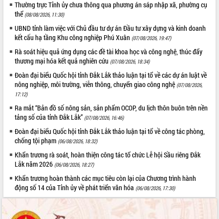
Thường trực Tỉnh ủy chưa thông qua phương án sáp nhập xã, phường cụ
Rà soát, hoàn thiện hệ thống thiết chế
thể
(08/08/2026, 11:30)
văn hóa, thể thao đáp ứng yêu cầu
UBND tỉnh làm việc với Chủ đầu tư dự án Đầu tư xây dựng và kinh doanh
phát triển mới
kết cấu hạ tầng Khu công nghiệp Phú Xuân
(07/08/2026, 19:47)
Thường trực HĐND tỉnh Đắk Lắk gặp
THỐNG KÊ TRUY CẬP
Rà soát hiệu quả ứng dụng các đề tài khoa học và công nghệ, thúc đẩy
mặt Đoàn chuyên gia y tế TP. Hồ Chí
thương mại hóa kết quả nghiên cứu
(07/08/2026, 18:34)
Minh
Hôm nay:
22429
Lễ truy điệu và an táng hài cốt liệt sĩ
Đoàn đại biểu Quốc hội tỉnh Đắk Lắk thảo luận tại tổ về các dự án luật về
Tất cả:
66108097
nông nghiệp, môi trường, viễn thông, chuyển giao công nghệ
tại Nghĩa trang Liệt sĩ xã Sơn Hòa
(07/08/2026,
17:12)
Bàn giải pháp tháo gỡ khó khăn trong
xuất khẩu sầu riêng và triển khai quy
Ra mắt “Bản đồ số nông sản, sản phẩm OCOP, du lịch thôn buôn trên nền
định EUDR
tảng số của tỉnh Đắk Lắk”
(07/08/2026, 16:46)
Thứ trưởng Bộ Nông nghiệp và Môi
Đoàn đại biểu Quốc hội tỉnh Đắk Lắk thảo luận tại tổ về công tác phòng,
trường Nguyễn Hoàng Hiệp khảo sát
chống tội phạm
(06/08/2026, 18:32)
vùng trồng và doanh nghiệp đóng gói
Khẩn trương rà soát, hoàn thiện công tác tổ chức Lễ hội Sầu riêng Đắk
sầu riêng tại Đắk Lắk
Lắk năm 2026
(06/08/2026, 18:27)
Trình diễn nghệ thuật chế biến các
Khẩn trương hoàn thành các mục tiêu còn lại của Chương trình hành
món ăn từ sầu riêng
động số 14 của Tỉnh ủy về phát triển văn hóa
(06/08/2026, 17:30)
Đắk Lắk công bố Quy hoạch và xúc
tiến đầu tư tỉnh
Ngành cá ngừ Đắk Lắk chủ động thích