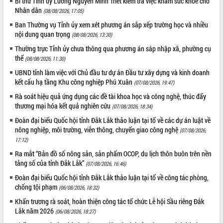
Bí thư Tỉnh ủy Lương Nguyễn Minh Triết kiểm tra việc khám sức khỏe cho
Nhân dân
(08/08/2026, 17:05)
Ban Thường vụ Tỉnh ủy xem xét phương án sắp xếp trường học và nhiều
nội dung quan trọng
(08/08/2026, 13:30)
Thường trực Tỉnh ủy chưa thông qua phương án sáp nhập xã, phường cụ
thể
(08/08/2026, 11:30)
UBND tỉnh làm việc với Chủ đầu tư dự án Đầu tư xây dựng và kinh doanh
kết cấu hạ tầng Khu công nghiệp Phú Xuân
(07/08/2026, 19:47)
Rà soát hiệu quả ứng dụng các đề tài khoa học và công nghệ, thúc đẩy
thương mại hóa kết quả nghiên cứu
(07/08/2026, 18:34)
Đoàn đại biểu Quốc hội tỉnh Đắk Lắk thảo luận tại tổ về các dự án luật về
nông nghiệp, môi trường, viễn thông, chuyển giao công nghệ
(07/08/2026,
17:12)
Ra mắt “Bản đồ số nông sản, sản phẩm OCOP, du lịch thôn buôn trên nền
tảng số của tỉnh Đắk Lắk”
(07/08/2026, 16:46)
Đoàn đại biểu Quốc hội tỉnh Đắk Lắk thảo luận tại tổ về công tác phòng,
chống tội phạm
(06/08/2026, 18:32)
Khẩn trương rà soát, hoàn thiện công tác tổ chức Lễ hội Sầu riêng Đắk
Lắk năm 2026
(06/08/2026, 18:27)