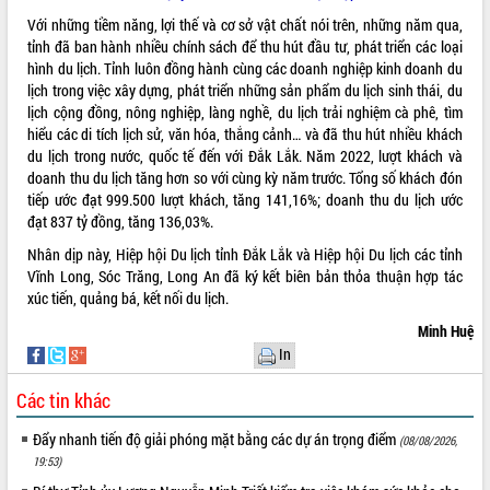
Với những tiềm năng, lợi thế và cơ sở vật chất nói trên, những năm qua,
tỉnh đã ban hành nhiều chính sách để thu hút đầu tư, phát triển các loại
hình du lịch. Tỉnh luôn đồng hành cùng các doanh nghiệp kinh doanh du
lịch trong việc xây dựng, phát triển những sản phẩm du lịch sinh thái, du
lịch cộng đồng, nông nghiệp, làng nghề, du lịch trải nghiệm cà phê, tìm
hiểu các di tích lịch sử, văn hóa, thắng cảnh… và đã thu hút nhiều khách
du lịch trong nước, quốc tế đến với Đắk Lắk. Năm 2022, lượt khách và
doanh thu du lịch tăng hơn so với cùng kỳ năm trước. Tổng số khách đón
tiếp ước đạt 999.500 lượt khách, tăng 141,16%; doanh thu du lịch ước
đạt 837 tỷ đồng, tăng 136,03%.
Nhân dịp này, Hiệp hội Du lịch tỉnh Đắk Lắk và Hiệp hội Du lịch các tỉnh
Vĩnh Long, Sóc Trăng, Long An đã ký kết biên bản thỏa thuận hợp tác
xúc tiến, quảng bá, kết nối du lịch.
Minh Huệ
In
Các tin khác
Đẩy nhanh tiến độ giải phóng mặt bằng các dự án trọng điểm
(08/08/2026,
19:53)