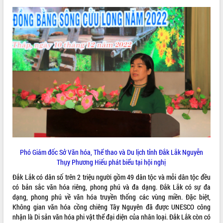
VIDEO
Không có file video nào để phát.
ALBUM ẢNH
Phó Giám đốc Sở Văn hóa, Thể thao và Du lịch tỉnh Đắk Lắk Nguyễn
LIÊN KẾT WEB
Thụy Phương Hiếu phát biểu tại hội nghị
Đắk Lắk có dân số trên 2 triệu người gồm 49 dân tộc và mỗi dân tộc đều
có bản sắc văn hóa riêng, phong phú và đa dạng. Đắk Lắk có sự đa
dạng, phong phú về văn hóa truyền thống các vùng miền. Đặc biệt,
THỐNG KÊ TRUY CẬP
Không gian văn hóa cồng chiêng Tây Nguyên đã được UNESCO công
nhận là Di sản văn hóa phi vật thể đại diện của nhân loại. Đắk Lắk còn có
Hôm nay:
27268