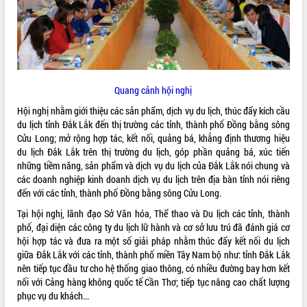
ĐIỂM TIN VĂN BẢN
QUY HOẠCH - KẾ HOẠCH
Quang cảnh hội nghị
Hội nghị nhằm giới thiệu các sản phẩm, dịch vụ du lịch, thúc đẩy kích cầu
du lịch tỉnh Đắk Lắk đến thị trường các tỉnh, thành phố Đồng bằng sông
Cửu Long; mở rộng hợp tác, kết nối, quảng bá, khẳng định thương hiệu
du lịch Đắk Lắk trên thị trường du lịch, góp phần quảng bá, xúc tiến
những tiềm năng, sản phẩm và dịch vụ du lịch của Đắk Lắk nói chung và
các doanh nghiệp kinh doanh dịch vụ du lịch trên địa bàn tỉnh nói riêng
đến với các tỉnh, thành phố Đồng bằng sông Cửu Long.
Tại hội nghị, lãnh đạo Sở Văn hóa, Thể thao và Du lịch các tỉnh, thành
phố, đại diện các công ty du lịch lữ hành và cơ sở lưu trú đã đánh giá cơ
hội hợp tác và đưa ra một số giải pháp nhằm thúc đẩy kết nối du lịch
giữa Đắk Lắk với các tỉnh, thành phố miền Tây Nam bộ như: tỉnh Đắk Lắk
nên tiếp tục đầu tư cho hệ thống giao thông, có nhiều đường bay hơn kết
nối với Cảng hàng không quốc tế Cần Thơ; tiếp tục nâng cao chất lượng
phục vụ du khách...