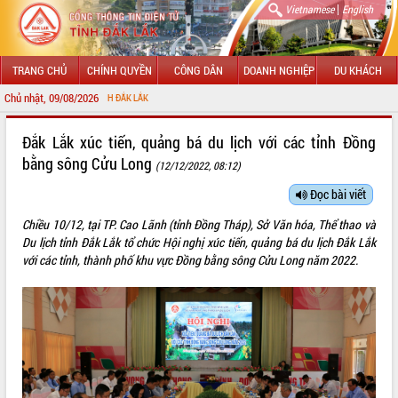
|
Vietnamese
English
TRANG CHỦ
CHÍNH QUYỀN
CÔNG DÂN
DOANH NGHIỆP
DU KHÁCH
Chủ nhật, 09/08/2026
CHÀO
GIỚI THIỆU
Đắk Lắk xúc tiến, quảng bá du lịch với các tỉnh Đồng
bằng sông Cửu Long
(12/12/2022, 08:12)
LÃNH ĐẠO UBND TỈNH
Đọc bài viết
TIN TỨC SỰ KIỆN
Chiều 10/12, tại TP. Cao Lãnh (tỉnh Đồng Tháp), Sở Văn hóa, Thể thao và
SỞ, BAN, NGÀNH
Du lịch tỉnh Đắk Lắk tổ chức Hội nghị xúc tiến, quảng bá du lịch Đắk Lắk
với các tỉnh, thành phố khu vực Đồng bằng sông Cửu Long năm 2022.
UBND CÁC XÃ, PHƯỜNG
THÔNG TIN CHỈ ĐẠO ĐIỀU HÀNH
HỆ THỐNG VĂN BẢN
VĂN BẢN HĐND TỈNH