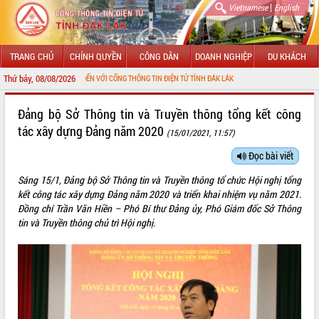
|
Vietnamese
English
TRANG CHỦ
CHÍNH QUYỀN
CÔNG DÂN
DOANH NGHIỆP
DU KHÁCH
Thứ bảy, 08/08/2026
CHÀO MỪNG ĐẾN VỚI CỔNG THÔNG TIN ĐIỆN TỬ TỈNH ĐẮK LẮK
GIỚI THIỆU
Đảng bộ Sở Thông tin và Truyền thông tổng kết công
tác xây dựng Đảng năm 2020
(15/01/2021, 11:57)
LÃNH ĐẠO UBND TỈNH
Đọc bài viết
TIN TỨC SỰ KIỆN
Sáng 15/1, Đảng bộ Sở Thông tin và Truyền thông tổ chức Hội nghị tổng
SỞ, BAN, NGÀNH
kết công tác xây dựng Đảng năm 2020 và triển khai nhiệm vụ năm 2021.
Đồng chí Trần Văn Hiền – Phó Bí thư Đảng ủy, Phó Giám đốc Sở Thông
UBND CÁC XÃ, PHƯỜNG
tin và Truyền thông chủ trì Hội nghị.
THÔNG TIN CHỈ ĐẠO ĐIỀU HÀNH
HỆ THỐNG VĂN BẢN
VĂN BẢN HĐND TỈNH