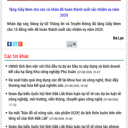
phá cơ chế - Hợp tác công tư
Tặng Giấy khen cho các cá nhân đã hoàn thành xuất sắc nhiệm vụ năm
Đề án 06 tạo bước ngoặt đột phá trong
2020
cải cách hành chính tỉnh Đắk Lắk
Kết nối tour, đẩy mạnh chuyển đổi số
Nhân dịp này, Đảng ủy Sở Thông tin và Truyền thông đã tặng Giấy khen
để phát triển du lịch Đắk Lắk
cho 10 đảng viên đã hoàn thành xuất sắc nhiệm vụ năm 2020.
Khởi động Dự án Đầu tư xây dựng hạ
Bá Lục
tầng kỹ thuật Cụm công nghiệp Tân
In
Tiến
Gặp mặt các cơ quan báo chí nhân Kỷ
Các tin khác
niệm 101 năm Ngày Báo chí Cách
mạng Việt Nam
UBND tỉnh làm việc với Chủ đầu tư dự án Đầu tư xây dựng và kinh doanh
kết cấu hạ tầng Khu công nghiệp Phú Xuân
(07/08/2026, 19:47)
Đắk Lắk sơ kết 4 năm triển khai thực
hiện Đề án 06 của Chính phủ
Rà soát hiệu quả ứng dụng các đề tài khoa học và công nghệ, thúc đẩy
thương mại hóa kết quả nghiên cứu
Họp báo thông tin về Hội nghị Công bố
(07/08/2026, 18:34)
Quy hoạch và Xúc tiến đầu tư tỉnh Đắk
Đoàn đại biểu Quốc hội tỉnh Đắk Lắk thảo luận tại tổ về các dự án luật về
Lắk
nông nghiệp, môi trường, viễn thông, chuyển giao công nghệ
(07/08/2026,
Khơi thông điểm nghẽn, đẩy nhanh
17:12)
giải ngân vốn khắc phục thiên tai
Ra mắt “Bản đồ số nông sản, sản phẩm OCOP, du lịch thôn buôn trên nền
HĐND tỉnh thông qua điều chỉnh Quy
tảng số của tỉnh Đắk Lắk”
(07/08/2026, 16:46)
hoạch tỉnh thời kỳ 2021-2030
Đoàn đại biểu Quốc hội tỉnh Đắk Lắk thảo luận tại tổ về công tác phòng,