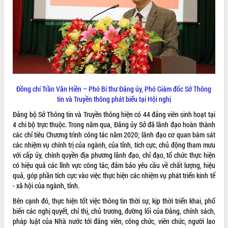
ĐIỂM TIN VĂN BẢN
QUY HOẠCH - KẾ HOẠCH
Đồng chí Trần Văn Hiền – Phó Bí thư Đảng ủy, Phó Giám đốc Sở Thông
tin và Truyền thông phát biểu tại Hội nghị
Đảng bộ Sở Thông tin và Truyền thông hiện có 44 đảng viên sinh hoạt tại
4 chi bộ trực thuộc. Trong năm qua, Đảng ủy Sở đã lãnh đạo hoàn thành
các chỉ tiêu Chương trình công tác năm 2020; lãnh đạo cơ quan bám sát
các nhiệm vụ chính trị của ngành, của tỉnh, tích cực, chủ động tham mưu
với cấp ủy, chính quyền địa phương lãnh đạo, chỉ đạo, tổ chức thực hiện
có hiệu quả các lĩnh vực công tác, đảm bảo yêu cầu về chất lượng, hiệu
quả, góp phần tích cực vào việc thực hiện các nhiệm vụ phát triển kinh tế
- xã hội của ngành, tỉnh.
Bên cạnh đó, thực hiện tốt việc thông tin thời sự, kịp thời triển khai, phổ
biến các nghị quyết, chỉ thị, chủ trương, đường lối của Đảng, chính sách,
pháp luật của Nhà nước tới đảng viên, công chức, viên chức, người lao