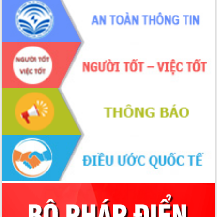
Chuyển đổi số 'mở đường' cho nông
nghiệp Đắk Lắk tăng trưởng bứt phá
Triển khai đồng bộ đo đạc, lập hồ sơ
địa chính, hoàn thiện cơ sở dữ liệu đất
đai
Ứng dụng sinh trắc học - Bước tiến
trong hành trình chuyển đổi số tại Đắk
Lắk
Đắk Lắk nâng cao hiệu quả công tác
Đảng từ Sổ tay đảng viên điện tử
Đắk Lắk đẩy mạnh nuôi biển công
nghệ, hướng tới phát triển thủy sản
bền vững
Tập huấn nâng cao năng lực triển khai
chuyển đổi số cho cán bộ, công chức
cấp xã
Đắk Lắk phát động hưởng ứng Ngày
Quyền của người tiêu dùng Việt Nam
2026
Đẩy mạnh cải cách hành chính, quyết
tâm đạt được mục tiêu tăng trưởng