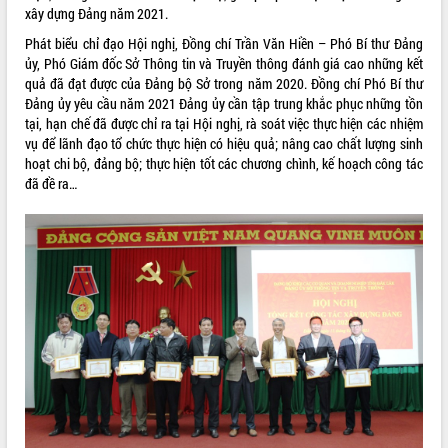
xây dựng Đảng năm 2021.
phát triển mới
Thường trực HĐND tỉnh Đắk Lắk gặp
Phát biểu chỉ đạo Hội nghị, Đồng chí Trần Văn Hiền – Phó Bí thư Đảng
mặt Đoàn chuyên gia y tế TP. Hồ Chí
ủy, Phó Giám đốc Sở Thông tin và Truyền thông đánh giá cao những kết
Minh
quả đã đạt được của Đảng bộ Sở trong năm 2020. Đồng chí Phó Bí thư
THỐNG KÊ TRUY CẬP
Đảng ủy yêu cầu năm 2021 Đảng ủy cần tập trung khắc phục những tồn
Lễ truy điệu và an táng hài cốt liệt sĩ
tại, hạn chế đã được chỉ ra tại Hội nghị, rà soát việc thực hiện các nhiệm
tại Nghĩa trang Liệt sĩ xã Sơn Hòa
Hôm nay:
31020
vụ để lãnh đạo tổ chức thực hiện có hiệu quả; nâng cao chất lượng sinh
Bàn giải pháp tháo gỡ khó khăn trong
Tất cả:
66076343
hoạt chi bộ, đảng bộ; thực hiện tốt các chương chình, kế hoạch công tác
xuất khẩu sầu riêng và triển khai quy
đã đề ra…
định EUDR
Thứ trưởng Bộ Nông nghiệp và Môi
trường Nguyễn Hoàng Hiệp khảo sát
vùng trồng và doanh nghiệp đóng gói
sầu riêng tại Đắk Lắk
Trình diễn nghệ thuật chế biến các
món ăn từ sầu riêng
Đắk Lắk công bố Quy hoạch và xúc
tiến đầu tư tỉnh
Ngành cá ngừ Đắk Lắk chủ động thích
ứng để giữ vững thị trường xuất khẩu
Diễn đàn Kinh tế tư nhân Việt Nam đột