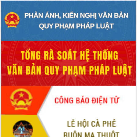
Tháo gỡ những vướng mắc, đẩy mạnh
công tác cải cách thủ tục hành chính
tại Trung tâm Phục vụ hành chính
công tỉnh
Đắk Lắk: Tôn vinh 46 giải pháp tại Hội
thi Sáng tạo Kỹ thuật 2024 - 2025
Đắk Lắk rà soát, điều chỉnh Đề án 190
về phát triển nuôi trồng thủy sản
Phó Chủ tịch UBND tỉnh Đắk Lắk
Trương Công Thái kiểm tra thực địa
Dự án cao tốc Khánh Hòa - Buôn Ma
Thuột
Định vị cà phê Việt Nam như một “di
sản sống” trong dòng chảy toàn cầu
Xây dựng nông thôn mới: Nâng cao đời
sống người dân từ những mô hình thiết
thực
Quyết liệt tháo gỡ vướng mắc, đẩy
nhanh tiến độ các dự án trọng điểm
trong Khu kinh tế Nam Phú Yên