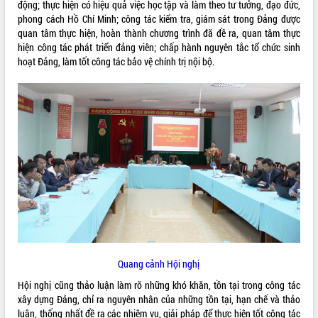
động; thực hiện có hiệu quả việc học tập và làm theo tư tưởng, đạo đức,
phong cách Hồ Chí Minh; công tác kiểm tra, giám sát trong Đảng được
VIDEO
quan tâm thực hiện, hoàn thành chương trình đã đề ra, quan tâm thực
Loading the player...
hiện công tác phát triển đảng viên; chấp hành nguyên tắc tổ chức sinh
hoạt Đảng, làm tốt công tác bảo vệ chính trị nội bộ.
Khám bệnh, cấp phát thuốc miễn phí
và tặng quà người dân xã Cư Pui
Hội nghị UBND tỉnh Đắk Lắk thường kỳ
tháng 7/2026
Lễ truy tặng danh hiệu “Bà Mẹ Việt
Nam Anh hùng” và trao Huân chương
Lao động
ALBUM ẢNH
UBND tỉnh Đắk Lắk triển khai nhiệm
vụ 6 tháng cuối năm 2026
Kỳ họp thứ Hai, Hội đồng nhân dân
tỉnh khóa XI quyết nghị nhiều nội dung
quan trọng
Bí thư Tỉnh ủy Lương Nguyễn Minh
Quang cảnh Hội nghị
Triết thăm, tặng quà người có công với
cách mạng
Hội nghị cũng thảo luận làm rõ những khó khăn, tồn tại trong công tác
xây dựng Đảng, chỉ ra nguyên nhân của những tồn tại, hạn chế và thảo
Rà soát, hoàn thiện hệ thống thiết chế
luận, thống nhất đề ra các nhiệm vụ, giải pháp để thực hiện tốt công tác
văn hóa, thể thao đáp ứng yêu cầu
LIÊN KẾT WEB