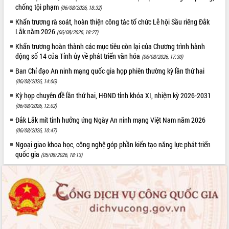
Hội thảo góp ý hồ sơ điều chỉnh quy
chống tội phạm
(06/08/2026, 18:32)
hoạch tỉnh Đắk Lắk thời kỳ 2021-2030,
Khẩn trương rà soát, hoàn thiện công tác tổ chức Lễ hội Sầu riêng Đắk
tầm nhìn đến năm 2050
Lắk năm 2026
(06/08/2026, 18:27)
Nâng cao hiệu quả hoạt động của các
Khẩn trương hoàn thành các mục tiêu còn lại của Chương trình hành
doanh nghiệp nhà nước
động số 14 của Tỉnh ủy về phát triển văn hóa
(06/08/2026, 17:30)
Hội nghị triển khai kết nối mạng
truyền số liệu chuyên dùng phục vụ cơ
Ban Chỉ đạo An ninh mạng quốc gia họp phiên thường kỳ lần thứ hai
quan Đảng, Nhà nước
(06/08/2026, 14:06)
Lễ phát động chuỗi hoạt động chung
Kỳ họp chuyên đề lần thứ hai, HĐND tỉnh khóa XI, nhiệm kỳ 2026-2031
tay làm sạch môi trường
(06/08/2026, 12:02)
Xã Ea Kar bước chuyển mình trong
Đắk Lắk mít tinh hưởng ứng Ngày An ninh mạng Việt Nam năm 2026
công tác cải cách hành chính mô hình
(06/08/2026, 10:47)
mới
Ngoại giao khoa học, công nghệ góp phần kiến tạo năng lực phát triển
UBND tỉnh họp báo định kỳ tháng 4
quốc gia
(05/08/2026, 18:13)
năm 2026
Hội thảo khoa học “Giải pháp thúc đẩy
phát triển nền kinh tế xanh tại tỉnh
Đắk Lắk”
Tăng cường giám sát, đôn đốc thực
hiện nhiệm vụ quản lý tài sản công
hàng tuần