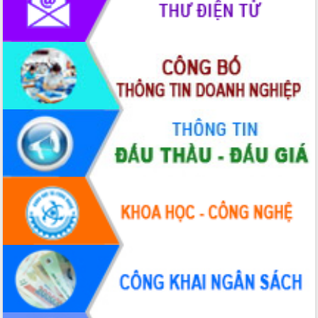
Tập huấn ứng dụng trí tuệ nhân tạo (AI)
trong thương mại điện tử năm 2026
Đoàn đại biểu Quốc hội tỉnh Đắk Lắk
trao đổi thông tin trước Kỳ họp thứ
nhất, Quốc hội khóa XVI
Quyết liệt cải cách hành chính, khơi
thông nguồn lực phát triển
Nâng cao hiệu lực, hiệu quả HĐND
tỉnh thông qua hiện đại hóa hành chính
Xã Ea Phê gắn cải cách hành chính với
chuyển đổi số
Phó Chủ tịch Thường trực UBND tỉnh
Hồ Thị Nguyên Thảo làm việc tại Trung
tâm Phục vụ hành chính công xã Ea
Phê
Xây dựng nền hành chính số đồng
hành cùng nông dân dân, doanh nghiệp
Giai đoạn 2026-2030, Đắk Lắk phấn
đấu có 77% xã đạt chuẩn nông thôn
mới