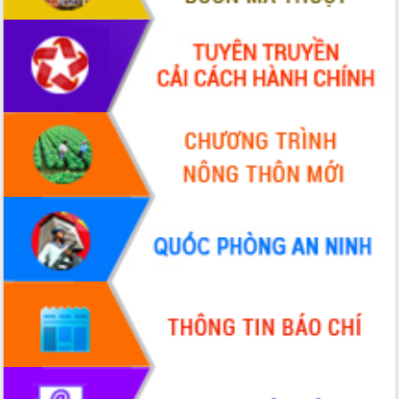
Hòn Yến phát triển du lịch gắn với bảo
tồn biển
Lấy ý kiến điều chỉnh Quy hoạch tỉnh
Đắk Lắk thời kỳ 2021-2030, tầm nhìn
đến năm 2050
Phát động chiến dịch 30 ngày đêm
giải phóng mặt bằng Tuyến đường bộ
ven biển
Đắk Lắk nỗ lực thúc đẩy tăng trưởng
kinh tế từ 10% trở lên trong Quý
II/2026
Đắk Lắk ký kết thỏa thuận hợp tác về
chuyển đổi số giai đoạn 2026 – 2030
với Tập đoàn Bưu chính Viễn thông
Việt Nam
Thứ trưởng Bộ Y tế làm việc với tỉnh
Đắk Lắk về phát triển nhân lực y tế
cho trạm y tế cấp xã
Du lịch Đắk Lắk nâng tầm trải nghiệm
du khách thông qua Hệ thống cơ sở dữ
liệu và Bản đồ số