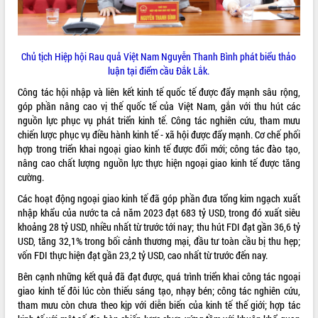
Tất cả:
66017677
Chủ tịch Hiệp hội Rau quả Việt Nam Nguyễn Thanh Bình phát biểu thảo
luận tại điểm cầu Đắk Lắk.
Công tác hội nhập và liên kết kinh tế quốc tế được đẩy mạnh sâu rộng,
góp phần nâng cao vị thế quốc tế của Việt Nam, gắn với thu hút các
nguồn lực phục vụ phát triển kinh tế. Công tác nghiên cứu, tham mưu
chiến lược phục vụ điều hành kinh tế - xã hội được đẩy mạnh. Cơ chế phối
hợp trong triển khai ngoại giao kinh tế được đổi mới; công tác đào tạo,
nâng cao chất lượng nguồn lực thực hiện ngoại giao kinh tế được tăng
cường.
Các hoạt động ngoại giao kinh tế đã góp phần đưa tổng kim ngạch xuất
nhập khẩu của nước ta cả năm 2023 đạt 683 tỷ USD, trong đó xuất siêu
khoảng 28 tỷ USD, nhiều nhất từ trước tới nay; thu hút FDI đạt gần 36,6 tỷ
USD, tăng 32,1% trong bối cảnh thương mại, đầu tư toàn cầu bị thu hẹp;
vốn FDI thực hiện đạt gần 23,2 tỷ USD, cao nhất từ trước đến nay.
Bên cạnh những kết quả đã đạt được, quá trình triển khai công tác ngoại
giao kinh tế đôi lúc còn thiếu sáng tạo, nhạy bén; công tác nghiên cứu,
tham mưu còn chưa theo kịp với diễn biến của kinh tế thế giới; hợp tác