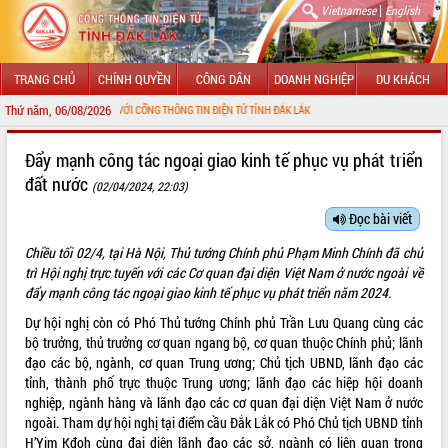
|
Vietnamese
English
TRANG CHỦ
CHÍNH QUYỀN
CÔNG DÂN
DOANH NGHIỆP
DU KHÁCH
Thứ năm, 06/08/2026
 MỪNG ĐẾN VỚI CỔNG THÔNG TIN ĐIỆN TỬ TỈNH ĐẮK LẮK
GIỚI THIỆU
Đẩy mạnh công tác ngoại giao kinh tế phục vụ phát triển
đất nước
(02/04/2024, 22:03)
LÃNH ĐẠO UBND TỈNH
Đọc bài viết
TIN TỨC SỰ KIỆN
Chiều tối 02/4, tại Hà Nội, Thủ tướng Chính phủ Phạm Minh Chính đã chủ
SỞ, BAN, NGÀNH
trì Hội nghị trực tuyến với các Cơ quan đại diện Việt Nam ở nước ngoài về
đẩy mạnh công tác ngoại giao kinh tế phục vụ phát triển năm 2024.
UBND CÁC XÃ, PHƯỜNG
Dự hội nghị còn có Phó Thủ tướng Chính phủ Trần Lưu Quang cùng các
bộ trưởng, thủ trưởng cơ quan ngang bộ, cơ quan thuộc Chính phủ; lãnh
THÔNG TIN CHỈ ĐẠO ĐIỀU HÀNH
đạo các bộ, ngành, cơ quan Trung ương; Chủ tịch UBND, lãnh đạo các
tỉnh, thành phố trực thuộc Trung ương; lãnh đạo các hiệp hội doanh
HỆ THỐNG VĂN BẢN
nghiệp, ngành hàng và lãnh đạo các cơ quan đại diện Việt Nam ở nước
ngoài. Tham dự hội nghị tại điểm cầu Đắk Lắk có Phó Chủ tịch UBND tỉnh
VĂN BẢN HĐND TỈNH
H’Yim Kđoh cùng đại diện lãnh đạo các sở, ngành có liên quan trong