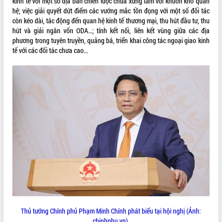
kinh tế với một số địa bàn chiến lược chưa xứng tầm với khuôn khổ quan
hệ; việc giải quyết dứt điểm các vướng mắc tồn đọng với một số đối tác
còn kéo dài, tác động đến quan hệ kinh tế thương mại, thu hút đầu tư, thu
hút và giải ngân vốn ODA…; tính kết nối, liên kết vùng giữa các địa
phương trong tuyên truyền, quảng bá, triển khai công tác ngoại giao kinh
tế với các đối tác chưa cao…
Thủ tướng Chính phủ Phạm Minh Chính phát biểu tại hội nghị (Ảnh:
chinhphu.vn).