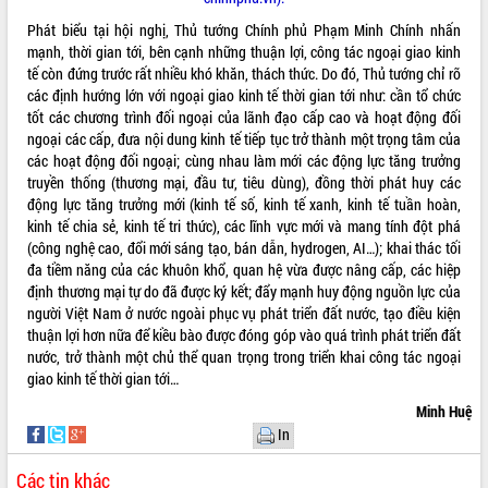
Phát biểu tại hội nghị, Thủ tướng Chính phủ Phạm Minh Chính nhấn
mạnh, thời gian tới, bên cạnh những thuận lợi, công tác ngoại giao kinh
tế còn đứng trước rất nhiều khó khăn, thách thức. Do đó, Thủ tướng chỉ rõ
các định hướng lớn với ngoại giao kinh tế thời gian tới như: cần tổ chức
tốt các chương trình đối ngoại của lãnh đạo cấp cao và hoạt động đối
ngoại các cấp, đưa nội dung kinh tế tiếp tục trở thành một trọng tâm của
các hoạt động đối ngoại; cùng nhau làm mới các động lực tăng trưởng
truyền thống (thương mại, đầu tư, tiêu dùng), đồng thời phát huy các
động lực tăng trưởng mới (kinh tế số, kinh tế xanh, kinh tế tuần hoàn,
kinh tế chia sẻ, kinh tế tri thức), các lĩnh vực mới và mang tính đột phá
(công nghệ cao, đổi mới sáng tạo, bán dẫn, hydrogen, AI…); khai thác tối
đa tiềm năng của các khuôn khổ, quan hệ vừa được nâng cấp, các hiệp
định thương mại tự do đã được ký kết; đẩy mạnh huy động nguồn lực của
người Việt Nam ở nước ngoài phục vụ phát triển đất nước, tạo điều kiện
thuận lợi hơn nữa để kiều bào được đóng góp vào quá trình phát triển đất
nước, trở thành một chủ thể quan trọng trong triển khai công tác ngoại
giao kinh tế thời gian tới…
Minh Huệ
In
Các tin khác