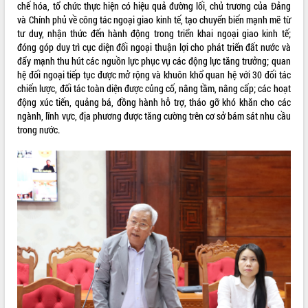
chế hóa, tổ chức thực hiện có hiệu quả đường lối, chủ trương của Đảng
VIDEO
và Chính phủ về công tác ngoại giao kinh tế, tạo chuyển biến mạnh mẽ từ
tư duy, nhận thức đến hành động trong triển khai ngoại giao kinh tế;
Không có file video nào để phát.
đóng góp duy trì cục diện đối ngoại thuận lợi cho phát triển đất nước và
đẩy mạnh thu hút các nguồn lực phục vụ các động lực tăng trưởng; quan
ALBUM ẢNH
hệ đối ngoại tiếp tục được mở rộng và khuôn khổ quan hệ với 30 đối tác
chiến lược, đối tác toàn diện được củng cố, nâng tầm, nâng cấp; các hoạt
động xúc tiến, quảng bá, đồng hành hỗ trợ, tháo gỡ khó khăn cho các
ngành, lĩnh vực, địa phương được tăng cường trên cơ sở bám sát nhu cầu
trong nước.
LIÊN KẾT WEB
THỐNG KÊ TRUY CẬP
Hôm nay:
4937