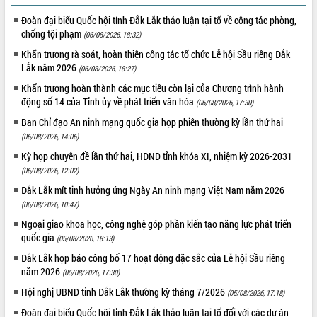
Đoàn đại biểu Quốc hội tỉnh Đắk Lắk thảo luận tại tổ về công tác phòng,
chống tội phạm
(06/08/2026, 18:32)
Khẩn trương rà soát, hoàn thiện công tác tổ chức Lễ hội Sầu riêng Đắk
Lắk năm 2026
(06/08/2026, 18:27)
Khẩn trương hoàn thành các mục tiêu còn lại của Chương trình hành
động số 14 của Tỉnh ủy về phát triển văn hóa
(06/08/2026, 17:30)
Ban Chỉ đạo An ninh mạng quốc gia họp phiên thường kỳ lần thứ hai
(06/08/2026, 14:06)
Kỳ họp chuyên đề lần thứ hai, HĐND tỉnh khóa XI, nhiệm kỳ 2026-2031
(06/08/2026, 12:02)
Đắk Lắk mít tinh hưởng ứng Ngày An ninh mạng Việt Nam năm 2026
(06/08/2026, 10:47)
Ngoại giao khoa học, công nghệ góp phần kiến tạo năng lực phát triển
quốc gia
(05/08/2026, 18:13)
Đắk Lắk họp báo công bố 17 hoạt động đặc sắc của Lễ hội Sầu riêng
năm 2026
(05/08/2026, 17:30)
Hội nghị UBND tỉnh Đắk Lắk thường kỳ tháng 7/2026
(05/08/2026, 17:18)
Đoàn đại biểu Quốc hội tỉnh Đắk Lắk thảo luận tại tổ đối với các dự án