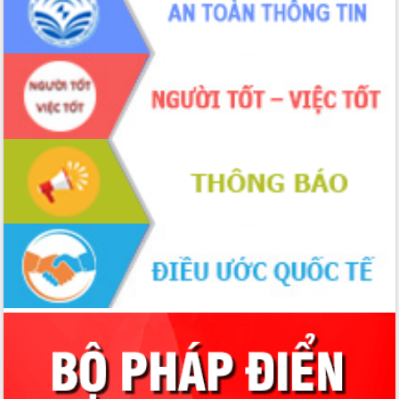
Tập huấn nâng cao năng lực triển khai
chuyển đổi số cho cán bộ, công chức
cấp xã
Đắk Lắk phát động hưởng ứng Ngày
Quyền của người tiêu dùng Việt Nam
2026
Đẩy mạnh cải cách hành chính, quyết
tâm đạt được mục tiêu tăng trưởng
hai con số trong năm 2026
Tổ chức trang trọng Lễ hội Đền thờ
Lương Văn Chánh năm 2026
Phó Bí thư Tỉnh ủy Đắk Lắk Đỗ Hữu
Huy giữ chức Bí thư Đảng ủy Ủy Ban
Nhân dân tỉnh
Bệnh án điện tử thúc đẩy chuyển đổi
số y tế tại Đắk Lắk
Chuyển đổi số thư viện: Mở rộng
không gian tri thức trong thời đại số
Đánh giá, rút kinh nghiệm công tác tổ
chức diễn tập trước ngày bầu cử