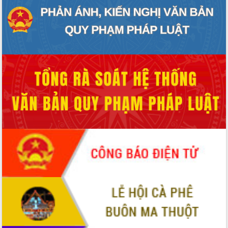
Định vị cà phê Việt Nam như một “di
sản sống” trong dòng chảy toàn cầu
Xây dựng nông thôn mới: Nâng cao đời
sống người dân từ những mô hình thiết
thực
Quyết liệt tháo gỡ vướng mắc, đẩy
nhanh tiến độ các dự án trọng điểm
trong Khu kinh tế Nam Phú Yên
Hòn Yến phát triển du lịch gắn với bảo
tồn biển
Lấy ý kiến điều chỉnh Quy hoạch tỉnh
Đắk Lắk thời kỳ 2021-2030, tầm nhìn
đến năm 2050
Phát động chiến dịch 30 ngày đêm
giải phóng mặt bằng Tuyến đường bộ
ven biển
Đắk Lắk nỗ lực thúc đẩy tăng trưởng
kinh tế từ 10% trở lên trong Quý
II/2026
Đắk Lắk ký kết thỏa thuận hợp tác về
chuyển đổi số giai đoạn 2026 – 2030