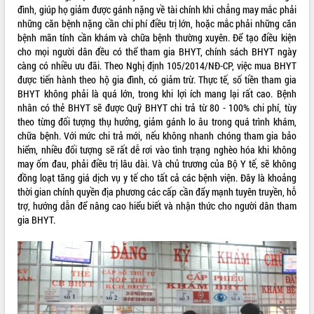
đình, giúp họ giảm được gánh nặng về tài chính khi chẳng may mắc phải
Kỳ họp thứ Hai, Hội đồng nhân dân
những căn bệnh nặng cần chi phí điều trị lớn, hoặc mắc phải những căn
tỉnh khóa XI quyết nghị nhiều nội dung
bệnh mãn tính cần khám và chữa bệnh thường xuyên. Để tạo điều kiện
quan trọng
cho mọi người dân đều có thể tham gia BHYT, chính sách BHYT ngày
Bí thư Tỉnh ủy Lương Nguyễn Minh
càng có nhiều ưu đãi. Theo Nghị định 105/2014/NĐ-CP, việc mua BHYT
Triết thăm, tặng quà người có công với
được tiến hành theo hộ gia đình, có giảm trừ. Thực tế, số tiền tham gia
cách mạng
LIÊN KẾT WEB
BHYT không phải là quá lớn, trong khi lợi ích mang lại rất cao. Bệnh
Rà soát, hoàn thiện hệ thống thiết chế
nhân có thẻ BHYT sẽ được Quỹ BHYT chi trả từ 80 - 100% chi phí, tùy
văn hóa, thể thao đáp ứng yêu cầu
theo từng đối tượng thụ hưởng, giảm gánh lo âu trong quá trình khám,
phát triển mới
chữa bệnh. Với mức chi trả mới, nếu không nhanh chóng tham gia bảo
hiểm, nhiều đối tượng sẽ rất dễ rơi vào tình trạng nghèo hóa khi không
Thường trực HĐND tỉnh Đắk Lắk gặp
THỐNG KÊ TRUY CẬP
may ốm đau, phải điều trị lâu dài. Và chủ trương của Bộ Y tế, sẽ không
mặt Đoàn chuyên gia y tế TP. Hồ Chí
đồng loạt tăng giá dịch vụ y tế cho tất cả các bệnh viện. Đây là khoảng
Minh
Hôm nay:
678
thời gian chính quyền địa phương các cấp cần đẩy mạnh tuyên truyền, hỗ
Lễ truy điệu và an táng hài cốt liệt sĩ
Tất cả:
66113792
trợ, hướng dẫn để nâng cao hiểu biết và nhận thức cho người dân tham
tại Nghĩa trang Liệt sĩ xã Sơn Hòa
gia BHYT.
Bàn giải pháp tháo gỡ khó khăn trong
xuất khẩu sầu riêng và triển khai quy
định EUDR
Thứ trưởng Bộ Nông nghiệp và Môi
trường Nguyễn Hoàng Hiệp khảo sát
vùng trồng và doanh nghiệp đóng gói