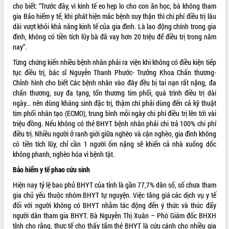
cho biết: “Trước đây, vì kinh tế eo hẹp lo cho con ăn học, bà không tham
VIDEO
gia Bảo hiểm y tế, khi phát hiện mắc bệnh suy thận thì chi phí điều trị lâu
dài vượt khỏi khả năng kinh tế của gia đình. Là lao động chính trong gia
đình, không có tiền tích lũy bà đã vay hơn 20 triệu để điều trị trong năm
nay”.
Từng chứng kiến nhiều bệnh nhân phải ra viện khi không có điều kiện tiếp
tục điều trị, bác sĩ Nguyễn Thanh Phước- Trưởng Khoa Chấn thương-
Chỉnh hình cho biết Các bệnh nhân vào đây đều bị tai nạn rất nặng, đa
chấn thương, suy đa tạng, tổn thương tim phổi, quá trình điều trị dài
ngày... nên dùng kháng sinh đặc trị, thậm chí phải dùng đến cả kỹ thuật
tim phổi nhân tạo (ECMO), trung bình mỗi ngày chi phí điều trị lên tới vài
Trailer Lễ hội Sầu riêng Đắk Lắk năm
triệu đồng. Nếu không có thẻ BHYT bệnh nhân phải chi trả 100% chi phí
2026
điều trị. Nhiều người ở ranh giới giữa nghèo và cận nghèo, gia đình không
Khám bệnh, cấp phát thuốc miễn phí
có tiền tích lũy, chỉ cần 1 người ốm nặng sẽ khiến cả nhà xuống dốc
và tặng quà người dân xã Cư Pui
không phanh, nghèo hóa vì bệnh tật.
Hội nghị UBND tỉnh Đắk Lắk thường kỳ
Bảo hiểm y tế phao cứu sinh
tháng 7/2026
Lễ truy tặng danh hiệu “Bà Mẹ Việt
Hiện nay tỷ lệ bao phủ BHYT của tỉnh là gần 77,7% dân số, số chưa tham
ALBUM ẢNH
Nam Anh hùng” và trao Huân chương
gia chủ yếu thuộc nhóm BHYT tự nguyện. Việc tăng giá các dịch vụ y tế
Lao động
đối với người không có BHYT nhằm tác động đến ý thức và thúc đẩy
người dân tham gia BHYT. Bà Nguyễn Thị Xuân – Phó Giám đốc BHXH
UBND tỉnh Đắk Lắk triển khai nhiệm
tỉnh cho rằng, thực tế cho thấy tấm thẻ BHYT là cứu cánh cho nhiều gia
vụ 6 tháng cuối năm 2026