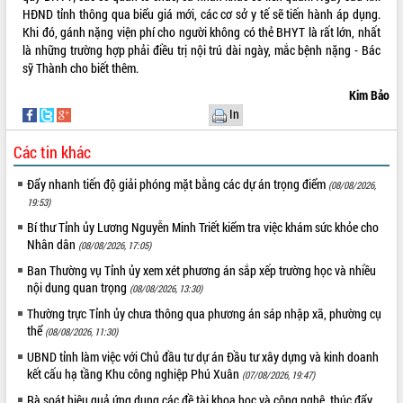
hiện Đề án 06 của Chính phủ
HĐND tỉnh thông qua biểu giá mới, các cơ sở y tế sẽ tiến hành áp dụng.
Họp báo thông tin về Hội nghị Công bố
Khi đó, gánh nặng viện phí cho người không có thẻ BHYT là rất lớn, nhất
Quy hoạch và Xúc tiến đầu tư tỉnh Đắk
là những trường hợp phải điều trị nội trú dài ngày, mắc bệnh nặng - Bác
Lắk
sỹ Thành cho biết thêm.
Khơi thông điểm nghẽn, đẩy nhanh
Kim Bảo
giải ngân vốn khắc phục thiên tai
In
HĐND tỉnh thông qua điều chỉnh Quy
hoạch tỉnh thời kỳ 2021-2030
Các tin khác
Hội thảo góp ý hồ sơ điều chỉnh quy
hoạch tỉnh Đắk Lắk thời kỳ 2021-2030,
Đẩy nhanh tiến độ giải phóng mặt bằng các dự án trọng điểm
(08/08/2026,
tầm nhìn đến năm 2050
19:53)
Nâng cao hiệu quả hoạt động của các
Bí thư Tỉnh ủy Lương Nguyễn Minh Triết kiểm tra việc khám sức khỏe cho
doanh nghiệp nhà nước
Nhân dân
(08/08/2026, 17:05)
Hội nghị triển khai kết nối mạng
Ban Thường vụ Tỉnh ủy xem xét phương án sắp xếp trường học và nhiều
truyền số liệu chuyên dùng phục vụ cơ
nội dung quan trọng
(08/08/2026, 13:30)
quan Đảng, Nhà nước
Thường trực Tỉnh ủy chưa thông qua phương án sáp nhập xã, phường cụ
Lễ phát động chuỗi hoạt động chung
thể
(08/08/2026, 11:30)
tay làm sạch môi trường
UBND tỉnh làm việc với Chủ đầu tư dự án Đầu tư xây dựng và kinh doanh
Xã Ea Kar bước chuyển mình trong
kết cấu hạ tầng Khu công nghiệp Phú Xuân
(07/08/2026, 19:47)
công tác cải cách hành chính mô hình
mới
Rà soát hiệu quả ứng dụng các đề tài khoa học và công nghệ, thúc đẩy