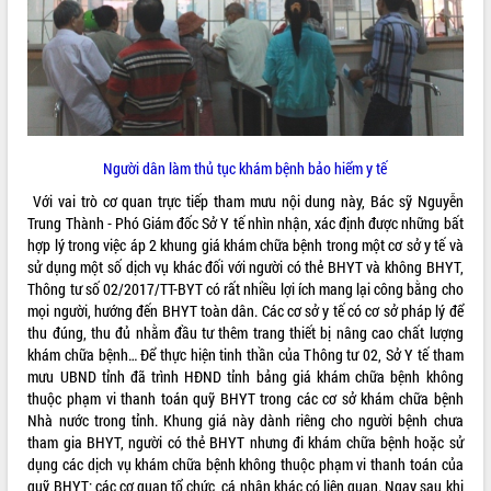
sầu riêng tại Đắk Lắk
Trình diễn nghệ thuật chế biến các
món ăn từ sầu riêng
Đắk Lắk công bố Quy hoạch và xúc
tiến đầu tư tỉnh
Ngành cá ngừ Đắk Lắk chủ động thích
ứng để giữ vững thị trường xuất khẩu
Người dân làm thủ tục khám bệnh bảo hiểm y tế
Diễn đàn Kinh tế tư nhân Việt Nam đột
Với vai trò cơ quan trực tiếp tham mưu nội dung này, Bác sỹ Nguyễn
phá cơ chế - Hợp tác công tư
Trung Thành - Phó Giám đốc Sở Y tế nhìn nhận, xác định được những bất
Đề án 06 tạo bước ngoặt đột phá trong
hợp lý trong việc áp 2 khung giá khám chữa bệnh trong một cơ sở y tế và
cải cách hành chính tỉnh Đắk Lắk
sử dụng một số dịch vụ khác đối với người có thẻ BHYT và không BHYT,
Kết nối tour, đẩy mạnh chuyển đổi số
Thông tư số 02/2017/TT-BYT có rất nhiều lợi ích mang lại công bằng cho
để phát triển du lịch Đắk Lắk
mọi người, hướng đến BHYT toàn dân. Các cơ sở y tế có cơ sở pháp lý để
Khởi động Dự án Đầu tư xây dựng hạ
thu đúng, thu đủ nhằm đầu tư thêm trang thiết bị nâng cao chất lượng
tầng kỹ thuật Cụm công nghiệp Tân
khám chữa bệnh… Để thực hiện tinh thần của Thông tư 02, Sở Y tế tham
Tiến
mưu UBND tỉnh đã trình HĐND tỉnh bảng giá khám chữa bệnh không
thuộc phạm vi thanh toán quỹ BHYT trong các cơ sở khám chữa bệnh
Gặp mặt các cơ quan báo chí nhân Kỷ
Nhà nước trong tỉnh. Khung giá này dành riêng cho người bệnh chưa
niệm 101 năm Ngày Báo chí Cách
tham gia BHYT, người có thẻ BHYT nhưng đi khám chữa bệnh hoặc sử
mạng Việt Nam
dụng các dịch vụ khám chữa bệnh không thuộc phạm vi thanh toán của
Đắk Lắk sơ kết 4 năm triển khai thực
quỹ BHYT; các cơ quan tổ chức, cá nhân khác có liên quan. Ngay sau khi