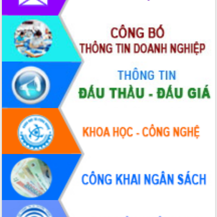
Hồ Thị Nguyên Thảo làm việc tại Trung
tâm Phục vụ hành chính công xã Ea
Phê
Xây dựng nền hành chính số đồng
hành cùng nông dân dân, doanh nghiệp
Giai đoạn 2026-2030, Đắk Lắk phấn
đấu có 77% xã đạt chuẩn nông thôn
mới
Chuyển đổi số 'mở đường' cho nông
nghiệp Đắk Lắk tăng trưởng bứt phá
Triển khai đồng bộ đo đạc, lập hồ sơ
địa chính, hoàn thiện cơ sở dữ liệu đất
đai
Ứng dụng sinh trắc học - Bước tiến
trong hành trình chuyển đổi số tại Đắk
Lắk
Đắk Lắk nâng cao hiệu quả công tác
Đảng từ Sổ tay đảng viên điện tử
Đắk Lắk đẩy mạnh nuôi biển công
nghệ, hướng tới phát triển thủy sản
bền vững