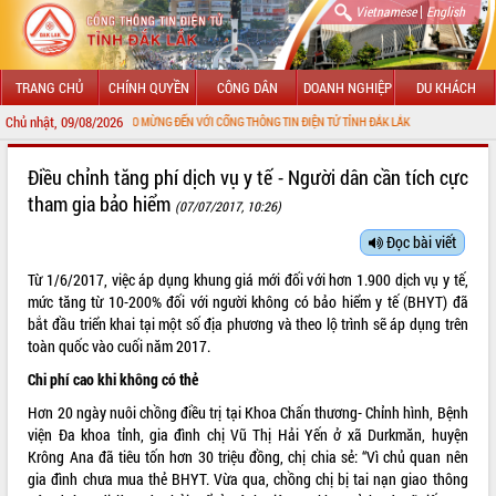
|
Vietnamese
English
TRANG CHỦ
CHÍNH QUYỀN
CÔNG DÂN
DOANH NGHIỆP
DU KHÁCH
Chủ nhật, 09/08/2026
CHÀO MỪNG ĐẾN VỚI CỔNG THÔNG TIN ĐIỆN TỬ TỈNH ĐẮK LẮK
GIỚI THIỆU
Điều chỉnh tăng phí dịch vụ y tế - Người dân cần tích cực
tham gia bảo hiểm
(07/07/2017, 10:26)
LÃNH ĐẠO UBND TỈNH
Đọc bài viết
TIN TỨC SỰ KIỆN
Từ 1/6/2017, việc áp dụng khung giá mới đối với hơn 1.900 dịch vụ y tế,
SỞ, BAN, NGÀNH
mức tăng từ 10-200% đối với người không có bảo hiểm y tế (BHYT) đã
bắt đầu triển khai tại một số địa phương và theo lộ trình sẽ áp dụng trên
UBND CÁC XÃ, PHƯỜNG
toàn quốc vào cuối năm 2017.
Chi phí cao khi không có thẻ
THÔNG TIN CHỈ ĐẠO ĐIỀU HÀNH
Hơn 20 ngày nuôi chồng điều trị tại Khoa Chấn thương- Chỉnh hình, Bệnh
viện Đa khoa tỉnh, gia đình chị Vũ Thị Hải Yến ở xã Durkmăn, huyện
HỆ THỐNG VĂN BẢN
Krông Ana đã tiêu tốn hơn 30 triệu đồng, chị chia sẻ: “Vì chủ quan nên
gia đình chưa mua thẻ BHYT. Vừa qua, chồng chị bị tai nạn giao thông
VĂN BẢN HĐND TỈNH