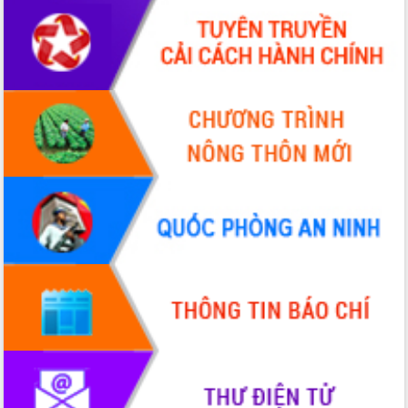
với Tập đoàn Bưu chính Viễn thông
Việt Nam
Thứ trưởng Bộ Y tế làm việc với tỉnh
Đắk Lắk về phát triển nhân lực y tế
cho trạm y tế cấp xã
Du lịch Đắk Lắk nâng tầm trải nghiệm
du khách thông qua Hệ thống cơ sở dữ
liệu và Bản đồ số
Tập huấn ứng dụng trí tuệ nhân tạo (AI)
trong thương mại điện tử năm 2026
Đoàn đại biểu Quốc hội tỉnh Đắk Lắk
trao đổi thông tin trước Kỳ họp thứ
nhất, Quốc hội khóa XVI
Quyết liệt cải cách hành chính, khơi
thông nguồn lực phát triển
Nâng cao hiệu lực, hiệu quả HĐND
tỉnh thông qua hiện đại hóa hành chính
Xã Ea Phê gắn cải cách hành chính với
chuyển đổi số
Phó Chủ tịch Thường trực UBND tỉnh