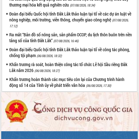
thương mại hóa kết quả nghiên cứu
(07/08/2026, 18:34)
UBND tỉnh họp báo định kỳ tháng 4
năm 2026
Đoàn đại biểu Quốc hội tỉnh Đắk Lắk thảo luận tại tổ về các dự án luật về
nông nghiệp, môi trường, viễn thông, chuyển giao công nghệ
Hội thảo khoa học “Giải pháp thúc đẩy
(07/08/2026,
phát triển nền kinh tế xanh tại tỉnh
17:12)
Đắk Lắk”
Ra mắt “Bản đồ số nông sản, sản phẩm OCOP, du lịch thôn buôn trên nền
Tăng cường giám sát, đôn đốc thực
tảng số của tỉnh Đắk Lắk”
(07/08/2026, 16:46)
hiện nhiệm vụ quản lý tài sản công
Đoàn đại biểu Quốc hội tỉnh Đắk Lắk thảo luận tại tổ về công tác phòng,
hàng tuần
chống tội phạm
(06/08/2026, 18:32)
Tháo gỡ những vướng mắc, đẩy mạnh
Khẩn trương rà soát, hoàn thiện công tác tổ chức Lễ hội Sầu riêng Đắk
công tác cải cách thủ tục hành chính
Lắk năm 2026
(06/08/2026, 18:27)
tại Trung tâm Phục vụ hành chính
công tỉnh
Khẩn trương hoàn thành các mục tiêu còn lại của Chương trình hành
động số 14 của Tỉnh ủy về phát triển văn hóa
(06/08/2026, 17:30)
Đắk Lắk: Tôn vinh 46 giải pháp tại Hội
thi Sáng tạo Kỹ thuật 2024 - 2025
Đắk Lắk rà soát, điều chỉnh Đề án 190
về phát triển nuôi trồng thủy sản
Phó Chủ tịch UBND tỉnh Đắk Lắk
Trương Công Thái kiểm tra thực địa
Dự án cao tốc Khánh Hòa - Buôn Ma
Thuột