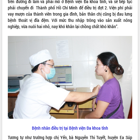
trên đường đi làm và phải mổ ở Bệnh viện Đa khoa tỉnh, và sẽ tiếp tục
phải chuyển đi Thành phố Hồ Chí Minh để điều trị đợt 2. Viện phí phải
ĐIỂM TIN VĂN BẢN
vay mượn của thành viên trong gia đình, bản thân chị cũng bị đau lưng
bệnh thoát vị đĩa đệm. Với mức thu nhập trông vào sản xuất nông
QUY HOẠCH - KẾ HOẠCH
nghiệp, vừa nuôi hai nhỏ, nay khó khăn lại chồng chất khó khăn”.
Bệnh nhân điều trị tại Bệnh viện Đa khoa tỉnh
Tương tự như trường hợp chị Yến, bà Nguyễn Thi Tuyết, huyện Ea Súp