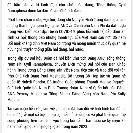
đã bầu các vị trí lãnh đạo chủ chốt của đảng; Tổng thống Cyril
VIDEO
Ramaphosa được tái đắc cử làm Chủ tịch đảng.
Loading the player...
Phát biểu chào mừng Đại hội, đồng chí Nguyễn Đình Trung đánh giá cao
những thành tựu quan trọng mà ANC và Chính phủ Nam Phi đã đạt được
Khám bệnh, cấp phát thuốc miễn phí
trong việc kiểm soát dịch bệnh COVID-19, phục hồi kinh tế, bảo đảm an
và tặng quà người dân xã Cư Pui
sinh xã hội; thông báo những thành tựu của Việt Nam sau hơn 35 năm
Hội nghị UBND tỉnh Đắk Lắk thường kỳ
Đổi mới; khẳng định Việt Nam coi trọng và mong muốn thúc đẩy quan hệ
tháng 7/2026
hữu nghị, truyền thống giữa hai đảng, hai nước.
Lễ truy tặng danh hiệu “Bà Mẹ Việt
Trong dịp dự Đại hội, Đoàn đã hội kiến Chủ tịch Đảng ANC, Tổng thống
Nam Anh hùng” và trao Huân chương
Nam Phi Cyril Ramaphosa, chuyển Điện mừng Đại hội của Ban Chấp
Lao động
hành Trung ương Đảng Cộng sản Việt Nam; tiếp xúc và trao đổi với tân
ALBUM ẢNH
UBND tỉnh Đắk Lắk triển khai nhiệm
Phó Chủ tịch Đảng Paul Mashatile, Bộ trưởng Bộ Hợp tác và Quan hệ
vụ 6 tháng cuối năm 2026
quốc tế Naledi Pandor, Bộ trưởng Quốc phòng Thandi Modise (nguyên
Chủ tịch Quốc hội Nam Phi), Trưởng đoàn Nghị sĩ Quốc hội của Đảng
Kỳ họp thứ Hai, Hội đồng nhân dân
ANC Pemmy Majodi và Tổng Bí thư Đảng Cộng sản Nam Phi Solly
tỉnh khóa XI quyết nghị nhiều nội dung
Mapaila.
quan trọng
Bí thư Tỉnh ủy Lương Nguyễn Minh
Tại các cuộc tiếp xúc, làm việc, hai bên đã trao đổi về tình hình hai đảng,
Triết thăm, tặng quà người có công với
hai nước, về một số biện pháp cụ thể nhằm củng cố và phát triển quan hệ
cách mạng
song phương trên các lĩnh vực trong bối cảnh hai nước sẽ kỷ niệm 30
năm thiết lập quan hệ ngoại giao trong năm 2023.
Rà soát, hoàn thiện hệ thống thiết chế
văn hóa, thể thao đáp ứng yêu cầu
LIÊN KẾT WEB