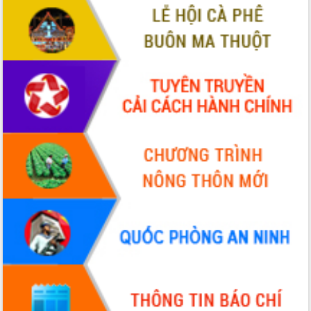
Tháo gỡ những vướng mắc, đẩy mạnh
công tác cải cách thủ tục hành chính
tại Trung tâm Phục vụ hành chính
công tỉnh
Đắk Lắk: Tôn vinh 46 giải pháp tại Hội
thi Sáng tạo Kỹ thuật 2024 - 2025
Đắk Lắk rà soát, điều chỉnh Đề án 190
về phát triển nuôi trồng thủy sản
Phó Chủ tịch UBND tỉnh Đắk Lắk
Trương Công Thái kiểm tra thực địa
Dự án cao tốc Khánh Hòa - Buôn Ma
Thuột
Định vị cà phê Việt Nam như một “di
sản sống” trong dòng chảy toàn cầu
Xây dựng nông thôn mới: Nâng cao đời
sống người dân từ những mô hình thiết
thực
Quyết liệt tháo gỡ vướng mắc, đẩy
nhanh tiến độ các dự án trọng điểm
trong Khu kinh tế Nam Phú Yên