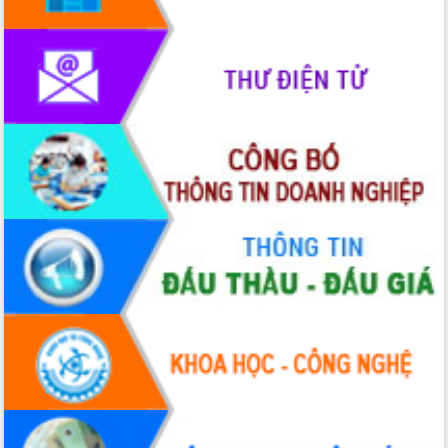
Hòn Yến phát triển du lịch gắn với bảo
tồn biển
Lấy ý kiến điều chỉnh Quy hoạch tỉnh
Đắk Lắk thời kỳ 2021-2030, tầm nhìn
đến năm 2050
Phát động chiến dịch 30 ngày đêm
giải phóng mặt bằng Tuyến đường bộ
ven biển
Đắk Lắk nỗ lực thúc đẩy tăng trưởng
kinh tế từ 10% trở lên trong Quý
II/2026
Đắk Lắk ký kết thỏa thuận hợp tác về
chuyển đổi số giai đoạn 2026 – 2030
với Tập đoàn Bưu chính Viễn thông
Việt Nam
Thứ trưởng Bộ Y tế làm việc với tỉnh
Đắk Lắk về phát triển nhân lực y tế
cho trạm y tế cấp xã
Du lịch Đắk Lắk nâng tầm trải nghiệm
du khách thông qua Hệ thống cơ sở dữ
liệu và Bản đồ số