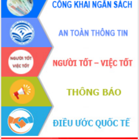
Tập huấn ứng dụng trí tuệ nhân tạo (AI)
trong thương mại điện tử năm 2026
Đoàn đại biểu Quốc hội tỉnh Đắk Lắk
trao đổi thông tin trước Kỳ họp thứ
nhất, Quốc hội khóa XVI
Quyết liệt cải cách hành chính, khơi
thông nguồn lực phát triển
Nâng cao hiệu lực, hiệu quả HĐND
tỉnh thông qua hiện đại hóa hành chính
Xã Ea Phê gắn cải cách hành chính với
chuyển đổi số
Phó Chủ tịch Thường trực UBND tỉnh
Hồ Thị Nguyên Thảo làm việc tại Trung
tâm Phục vụ hành chính công xã Ea
Phê
Xây dựng nền hành chính số đồng
hành cùng nông dân dân, doanh nghiệp
Giai đoạn 2026-2030, Đắk Lắk phấn
đấu có 77% xã đạt chuẩn nông thôn
mới