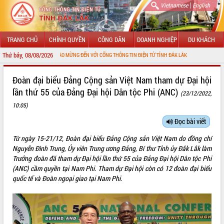
|
Vietnamese
English
TRANG CHỦ
CHÍNH QUYỀN
CÔNG DÂN
DOANH NGHIỆP
DU KHÁCH
Thứ bảy, 08/08/2026
CHÀO MỪNG ĐẾN VỚI CỔNG THÔNG TIN ĐIỆN TỬ TỈNH ĐẮK LẮK
GIỚI THIỆU
Đoàn đại biểu Đảng Cộng sản Việt Nam tham dự Đại hội
lần thứ 55 của Đảng Đại hội Dân tộc Phi (ANC)
(23/12/2022,
LÃNH ĐẠO UBND TỈNH
10:05)
TIN TỨC SỰ KIỆN
Đọc bài viết
SỞ, BAN, NGÀNH
Từ ngày 15-21/12, Đoàn đại biểu Đảng Cộng sản Việt Nam do đồng chí
Nguyễn Đình Trung, Ủy viên Trung ương Đảng, Bí thư Tỉnh ủy Đắk Lắk làm
UBND CÁC XÃ, PHƯỜNG
Trưởng đoàn đã tham dự Đại hội lần thứ 55 của Đảng Đại hội Dân tộc Phi
(ANC) cầm quyền tại Nam Phi. Tham dự Đại hội còn có 12 đoàn đại biểu
THÔNG TIN CHỈ ĐẠO ĐIỀU HÀNH
quốc tế và Đoàn ngoại giao tại Nam Phi.
HỆ THỐNG VĂN BẢN
VĂN BẢN HĐND TỈNH