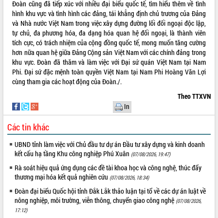
Đoàn cũng đã tiếp xúc với nhiều đại biểu quốc tế, tìm hiểu thêm về tình
phát triển mới
hình khu vực và tình hình các đảng, tái khẳng định chủ trương của Đảng
Thường trực HĐND tỉnh Đắk Lắk gặp
và Nhà nước Việt Nam trong việc xây dựng đường lối đối ngoại độc lập,
mặt Đoàn chuyên gia y tế TP. Hồ Chí
tự chủ, đa phương hóa, đa dạng hóa quan hệ đối ngoại, là thành viên
Minh
tích cực, có trách nhiệm của cộng đồng quốc tế, mong muốn tăng cường
THỐNG KÊ TRUY CẬP
hơn nữa quan hệ giữa Đảng Cộng sản Việt Nam với các chính đảng trong
Lễ truy điệu và an táng hài cốt liệt sĩ
khu vực. Đoàn đã thăm và làm việc với Đại sứ quán Việt Nam tại Nam
tại Nghĩa trang Liệt sĩ xã Sơn Hòa
Hôm nay:
31900
Phi. Đại sứ đặc mệnh toàn quyền Việt Nam tại Nam Phi Hoàng Văn Lợi
Bàn giải pháp tháo gỡ khó khăn trong
Tất cả:
66077223
cùng tham gia các hoạt động của Đoàn./.
xuất khẩu sầu riêng và triển khai quy
định EUDR
Theo TTXVN
Thứ trưởng Bộ Nông nghiệp và Môi
In
trường Nguyễn Hoàng Hiệp khảo sát
vùng trồng và doanh nghiệp đóng gói
Các tin khác
sầu riêng tại Đắk Lắk
UBND tỉnh làm việc với Chủ đầu tư dự án Đầu tư xây dựng và kinh doanh
Trình diễn nghệ thuật chế biến các
kết cấu hạ tầng Khu công nghiệp Phú Xuân
(07/08/2026, 19:47)
món ăn từ sầu riêng
Rà soát hiệu quả ứng dụng các đề tài khoa học và công nghệ, thúc đẩy
Đắk Lắk công bố Quy hoạch và xúc
thương mại hóa kết quả nghiên cứu
(07/08/2026, 18:34)
tiến đầu tư tỉnh
Đoàn đại biểu Quốc hội tỉnh Đắk Lắk thảo luận tại tổ về các dự án luật về
Ngành cá ngừ Đắk Lắk chủ động thích
nông nghiệp, môi trường, viễn thông, chuyển giao công nghệ
ứng để giữ vững thị trường xuất khẩu
(07/08/2026,
17:12)
Diễn đàn Kinh tế tư nhân Việt Nam đột