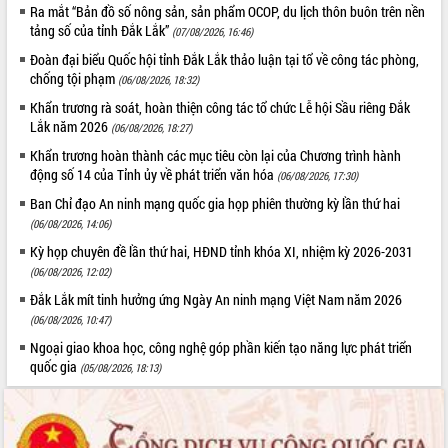
phá cơ chế - Hợp tác công tư
Ra mắt “Bản đồ số nông sản, sản phẩm OCOP, du lịch thôn buôn trên nền
tảng số của tỉnh Đắk Lắk”
(07/08/2026, 16:46)
Đề án 06 tạo bước ngoặt đột phá trong
cải cách hành chính tỉnh Đắk Lắk
Đoàn đại biểu Quốc hội tỉnh Đắk Lắk thảo luận tại tổ về công tác phòng,
chống tội phạm
Kết nối tour, đẩy mạnh chuyển đổi số
(06/08/2026, 18:32)
để phát triển du lịch Đắk Lắk
Khẩn trương rà soát, hoàn thiện công tác tổ chức Lễ hội Sầu riêng Đắk
Khởi động Dự án Đầu tư xây dựng hạ
Lắk năm 2026
(06/08/2026, 18:27)
tầng kỹ thuật Cụm công nghiệp Tân
Khẩn trương hoàn thành các mục tiêu còn lại của Chương trình hành
Tiến
động số 14 của Tỉnh ủy về phát triển văn hóa
(06/08/2026, 17:30)
Gặp mặt các cơ quan báo chí nhân Kỷ
Ban Chỉ đạo An ninh mạng quốc gia họp phiên thường kỳ lần thứ hai
niệm 101 năm Ngày Báo chí Cách
(06/08/2026, 14:06)
mạng Việt Nam
Kỳ họp chuyên đề lần thứ hai, HĐND tỉnh khóa XI, nhiệm kỳ 2026-2031
Đắk Lắk sơ kết 4 năm triển khai thực
(06/08/2026, 12:02)
hiện Đề án 06 của Chính phủ
Đắk Lắk mít tinh hưởng ứng Ngày An ninh mạng Việt Nam năm 2026
Họp báo thông tin về Hội nghị Công bố
Quy hoạch và Xúc tiến đầu tư tỉnh Đắk
(06/08/2026, 10:47)
Lắk
Ngoại giao khoa học, công nghệ góp phần kiến tạo năng lực phát triển
Khơi thông điểm nghẽn, đẩy nhanh
quốc gia
(05/08/2026, 18:13)
giải ngân vốn khắc phục thiên tai
HĐND tỉnh thông qua điều chỉnh Quy
hoạch tỉnh thời kỳ 2021-2030