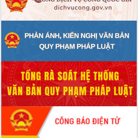
Hội thảo góp ý hồ sơ điều chỉnh quy
hoạch tỉnh Đắk Lắk thời kỳ 2021-2030,
tầm nhìn đến năm 2050
Nâng cao hiệu quả hoạt động của các
doanh nghiệp nhà nước
Hội nghị triển khai kết nối mạng
truyền số liệu chuyên dùng phục vụ cơ
quan Đảng, Nhà nước
Lễ phát động chuỗi hoạt động chung
tay làm sạch môi trường
Xã Ea Kar bước chuyển mình trong
công tác cải cách hành chính mô hình
mới
UBND tỉnh họp báo định kỳ tháng 4
năm 2026
Hội thảo khoa học “Giải pháp thúc đẩy
phát triển nền kinh tế xanh tại tỉnh
Đắk Lắk”
Tăng cường giám sát, đôn đốc thực
hiện nhiệm vụ quản lý tài sản công
hàng tuần