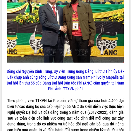
ĐIỂM TIN VĂN BẢN
QUY HOẠCH - KẾ HOẠCH
Đồng chí Nguyễn Đình Trung, Ủy viên Trung ương Đảng, Bí thư Tỉnh ủy Đắk
Lắk chụp ảnh cùng Tổng Bí thư Đảng Cộng sản Nam Phi Solly Mapaila tại
Đại hội lần thứ 55 của Đảng Đại hội Dân tộc Phi (ANC) cầm quyền tại Nam
Phi. Ảnh: TTXVN phát
Theo phóng viên TTXVN tại Pretoria, với sự tham gia của hơn 4.400 đại
biểu từ các đảng bộ các cấp, Đại hội 55 ANC đã kiểm điểm việc thực hiện
Nghị quyết Đại hội 54 của đảng trong 5 năm qua (2017-2022), đánh giá
sâu và toàn diện các lĩnh vực công tác; xác định đổi mới công tác xây
dựng đảng, trong đó có nhiệm vụ trẻ hóa đội ngũ cán bộ, qua đó nâng
cao hiệu quả quản trị và điều hành đất nước trong nhiệm kỳ mới. Đại hội