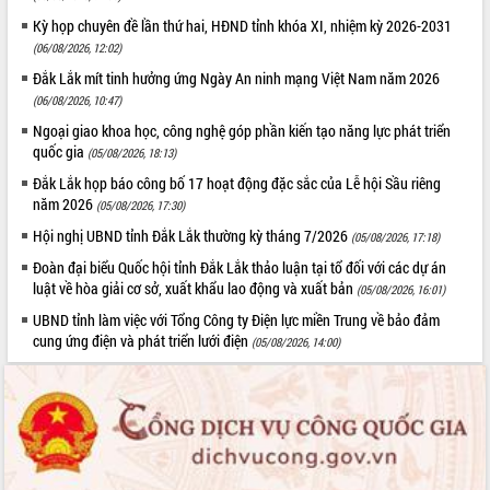
Lấy ý kiến điều chỉnh Quy hoạch tỉnh
Kỳ họp chuyên đề lần thứ hai, HĐND tỉnh khóa XI, nhiệm kỳ 2026-2031
Đắk Lắk thời kỳ 2021-2030, tầm nhìn
(06/08/2026, 12:02)
đến năm 2050
Phát động chiến dịch 30 ngày đêm
Đắk Lắk mít tinh hưởng ứng Ngày An ninh mạng Việt Nam năm 2026
giải phóng mặt bằng Tuyến đường bộ
(06/08/2026, 10:47)
ven biển
Ngoại giao khoa học, công nghệ góp phần kiến tạo năng lực phát triển
Đắk Lắk nỗ lực thúc đẩy tăng trưởng
quốc gia
(05/08/2026, 18:13)
kinh tế từ 10% trở lên trong Quý
Đắk Lắk họp báo công bố 17 hoạt động đặc sắc của Lễ hội Sầu riêng
II/2026
năm 2026
(05/08/2026, 17:30)
Đắk Lắk ký kết thỏa thuận hợp tác về
Hội nghị UBND tỉnh Đắk Lắk thường kỳ tháng 7/2026
(05/08/2026, 17:18)
chuyển đổi số giai đoạn 2026 – 2030
với Tập đoàn Bưu chính Viễn thông
Đoàn đại biểu Quốc hội tỉnh Đắk Lắk thảo luận tại tổ đối với các dự án
Việt Nam
luật về hòa giải cơ sở, xuất khẩu lao động và xuất bản
(05/08/2026, 16:01)
Thứ trưởng Bộ Y tế làm việc với tỉnh
UBND tỉnh làm việc với Tổng Công ty Điện lực miền Trung về bảo đảm
Đắk Lắk về phát triển nhân lực y tế
cung ứng điện và phát triển lưới điện
(05/08/2026, 14:00)
cho trạm y tế cấp xã
Du lịch Đắk Lắk nâng tầm trải nghiệm
du khách thông qua Hệ thống cơ sở dữ
liệu và Bản đồ số
Tập huấn ứng dụng trí tuệ nhân tạo (AI)
trong thương mại điện tử năm 2026