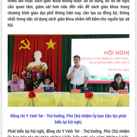
nhiều lần hoặc sách giáo khoa không được tái sử dụng, do đó đề nghị
tầm nhìn đến năm 2050
cần quan tâm, giám sát hơn nữa đến vấn đề sách giáo khoa trong
Nâng cao hiệu quả hoạt động của các
chương trình giáo dục phổ thông hiện nay, cần tạo sự đồng bộ, thống
doanh nghiệp nhà nước
nhất trong việc sử dụng sách giáo khoa nhằm tiết kiệm cho nguồn lực xã
Hội nghị triển khai kết nối mạng
hội.
truyền số liệu chuyên dùng phục vụ cơ
quan Đảng, Nhà nước
Lễ phát động chuỗi hoạt động chung
tay làm sạch môi trường
Xã Ea Kar bước chuyển mình trong
công tác cải cách hành chính mô hình
mới
UBND tỉnh họp báo định kỳ tháng 4
năm 2026
Hội thảo khoa học “Giải pháp thúc đẩy
phát triển nền kinh tế xanh tại tỉnh
Đắk Lắk”
Tăng cường giám sát, đôn đốc thực
hiện nhiệm vụ quản lý tài sản công
Đồng chí Y Vinh Tơr - Thứ trưởng, Phó Chủ nhiệm Ủy ban Dân tộc phát
hàng tuần
biểu tại hội nghị.
Tháo gỡ những vướng mắc, đẩy mạnh
Phát biểu tại hội nghị, đồng chí Y Vinh Tơr - Thứ trưởng, Phó Chủ nhiệm
công tác cải cách thủ tục hành chính