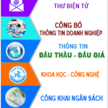
Lương Văn Chánh năm 2026
Phó Bí thư Tỉnh ủy Đắk Lắk Đỗ Hữu
Huy giữ chức Bí thư Đảng ủy Ủy Ban
Nhân dân tỉnh
Bệnh án điện tử thúc đẩy chuyển đổi
số y tế tại Đắk Lắk
Chuyển đổi số thư viện: Mở rộng
không gian tri thức trong thời đại số
Đánh giá, rút kinh nghiệm công tác tổ
chức diễn tập trước ngày bầu cử
Chương trình “Gặp gỡ hữu nghị –
Friendship Meeting New Year 2026”
Bầu cử Quốc hội và HĐND: Cử tri Đắk
Lắk gửi gắm niềm tin, kỳ vọng vào lá
phiếu
Đắk Lắk sẵn sàng các điều kiện cho
Ngày hội bầu cử đại biểu Quốc hội
khóa XVI và HĐND các cấp nhiệm kỳ
2026-2031
Đảm bảo cuộc bầu cử đại biểu Quốc