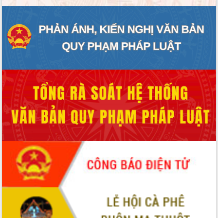
Đoàn đại biểu Quốc hội tỉnh Đắk Lắk
trao đổi thông tin trước Kỳ họp thứ
nhất, Quốc hội khóa XVI
Quyết liệt cải cách hành chính, khơi
thông nguồn lực phát triển
Nâng cao hiệu lực, hiệu quả HĐND
tỉnh thông qua hiện đại hóa hành chính
Xã Ea Phê gắn cải cách hành chính với
chuyển đổi số
Phó Chủ tịch Thường trực UBND tỉnh
Hồ Thị Nguyên Thảo làm việc tại Trung
tâm Phục vụ hành chính công xã Ea
Phê
Xây dựng nền hành chính số đồng
hành cùng nông dân dân, doanh nghiệp
Giai đoạn 2026-2030, Đắk Lắk phấn
đấu có 77% xã đạt chuẩn nông thôn
mới
Chuyển đổi số 'mở đường' cho nông
nghiệp Đắk Lắk tăng trưởng bứt phá