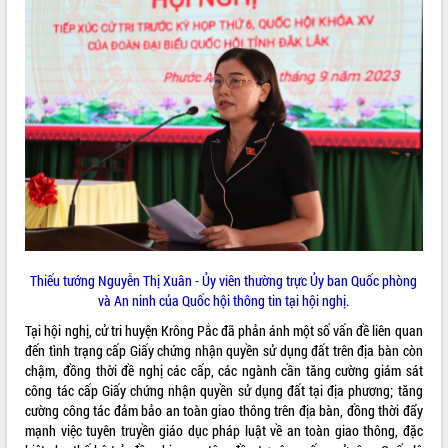
VIDEO
Loading the player...
Hội nghị UBND tỉnh Đắk Lắk thường kỳ
tháng 7/2026
Lễ truy tặng danh hiệu “Bà Mẹ Việt
Nam Anh hùng” và trao Huân chương
Lao động
UBND tỉnh Đắk Lắk triển khai nhiệm
vụ 6 tháng cuối năm 2026
ALBUM ẢNH
Kỳ họp thứ Hai, Hội đồng nhân dân
tỉnh khóa XI quyết nghị nhiều nội dung
Thiếu tướng Nguyễn Thị Xuân - Ủy viên thường trực Ủy ban Quốc phòng
quan trọng
và An ninh của Quốc hội thông tin tại hội nghị.
Bí thư Tỉnh ủy Lương Nguyễn Minh
Tại hội nghị, cử tri huyện Krông Pắc đã phản ánh một số vấn đề liên quan
Triết thăm, tặng quà người có công với
đến tình trạng cấp Giấy chứng nhận quyền sử dụng đất trên địa bàn còn
cách mạng
chậm, đồng thời đề nghị các cấp, các ngành cần tăng cường giám sát
Rà soát, hoàn thiện hệ thống thiết chế
công tác cấp Giấy chứng nhận quyền sử dụng đất tại địa phương; tăng
văn hóa, thể thao đáp ứng yêu cầu
cường công tác đảm bảo an toàn giao thông trên địa bàn, đồng thời đẩy
phát triển mới
mạnh việc tuyên truyền giáo dục pháp luật về an toàn giao thông, đặc
Thường trực HĐND tỉnh Đắk Lắk gặp
LIÊN KẾT WEB