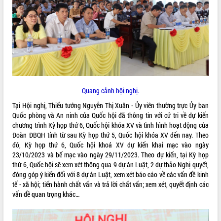
ĐIỂM TIN VĂN BẢN
QUY HOẠCH - KẾ HOẠCH
Quang cảnh hội nghị.
Tại Hội nghị, Thiếu tướng Nguyễn Thị Xuân - Ủy viên thường trực Ủy ban
Quốc phòng và An ninh của Quốc hội đã thông tin với cử tri về dự kiến
chương trình Kỳ họp thứ 6, Quốc hội khóa XV và tình hình hoạt động của
Đoàn ĐBQH tỉnh từ sau Kỳ họp thứ 5, Quốc hội khóa XV đến nay. Theo
đó, Kỳ họp thứ 6, Quốc hội khoá XV dự kiến khai mạc vào ngày
23/10/2023 và bế mạc vào ngày 29/11/2023. Theo dự kiến, tại Kỳ họp
thứ 6, Quốc hội sẽ xem xét thông qua 9 dự án Luật, 2 dự thảo Nghị quyết,
đóng góp ý kiến đối với 8 dự án Luật, xem xét báo cáo về các vấn đề kinh
tế - xã hội; tiến hành chất vấn và trả lời chất vấn; xem xét, quyết định các
vấn đề quan trọng khác…