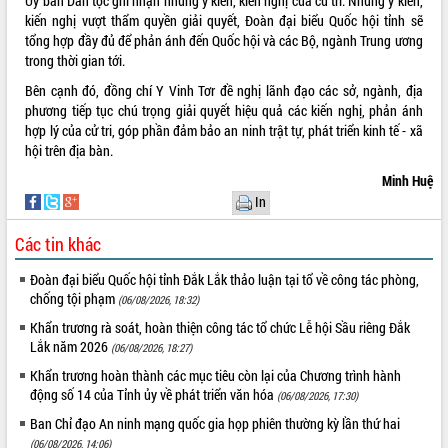
Ủy ban Dân tộc ghi nhận những ý kiến, kiến nghị của cử tri. Những ý kiến,
tại Trung tâm Phục vụ hành chính
kiến nghị vượt thẩm quyền giải quyết, Đoàn đại biểu Quốc hội tỉnh sẽ
công tỉnh
tổng hợp đầy đủ để phản ánh đến Quốc hội và các Bộ, ngành Trung ương
Đắk Lắk: Tôn vinh 46 giải pháp tại Hội
trong thời gian tới.
thi Sáng tạo Kỹ thuật 2024 - 2025
Bên cạnh đó, đồng chí Y Vinh Tơr đề nghị lãnh đạo các sở, ngành, địa
Đắk Lắk rà soát, điều chỉnh Đề án 190
phương tiếp tục chú trọng giải quyết hiệu quả các kiến nghị, phản ánh
về phát triển nuôi trồng thủy sản
hợp lý của cử tri, góp phần đảm bảo an ninh trật tự, phát triển kinh tế - xã
Phó Chủ tịch UBND tỉnh Đắk Lắk
hội trên địa bàn.
Trương Công Thái kiểm tra thực địa
Minh Huệ
Dự án cao tốc Khánh Hòa - Buôn Ma
In
Thuột
Định vị cà phê Việt Nam như một “di
Các tin khác
sản sống” trong dòng chảy toàn cầu
Xây dựng nông thôn mới: Nâng cao đời
Đoàn đại biểu Quốc hội tỉnh Đắk Lắk thảo luận tại tổ về công tác phòng,
chống tội phạm
sống người dân từ những mô hình thiết
(06/08/2026, 18:32)
thực
Khẩn trương rà soát, hoàn thiện công tác tổ chức Lễ hội Sầu riêng Đắk
Quyết liệt tháo gỡ vướng mắc, đẩy
Lắk năm 2026
(06/08/2026, 18:27)
nhanh tiến độ các dự án trọng điểm
Khẩn trương hoàn thành các mục tiêu còn lại của Chương trình hành
trong Khu kinh tế Nam Phú Yên
động số 14 của Tỉnh ủy về phát triển văn hóa
(06/08/2026, 17:30)
Hòn Yến phát triển du lịch gắn với bảo
Ban Chỉ đạo An ninh mạng quốc gia họp phiên thường kỳ lần thứ hai
tồn biển
(06/08/2026, 14:06)