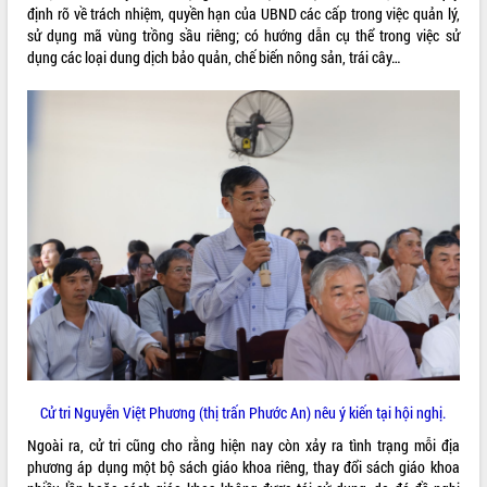
cải cách hành chính tỉnh Đắk Lắk
định rõ về trách nhiệm, quyền hạn của UBND các cấp trong việc quản lý,
sử dụng mã vùng trồng sầu riêng; có hướng dẫn cụ thể trong việc sử
Kết nối tour, đẩy mạnh chuyển đổi số
dụng các loại dung dịch bảo quản, chế biến nông sản, trái cây…
để phát triển du lịch Đắk Lắk
Khởi động Dự án Đầu tư xây dựng hạ
tầng kỹ thuật Cụm công nghiệp Tân
Tiến
Gặp mặt các cơ quan báo chí nhân Kỷ
niệm 101 năm Ngày Báo chí Cách
mạng Việt Nam
Đắk Lắk sơ kết 4 năm triển khai thực
hiện Đề án 06 của Chính phủ
Họp báo thông tin về Hội nghị Công bố
Quy hoạch và Xúc tiến đầu tư tỉnh Đắk
Lắk
Khơi thông điểm nghẽn, đẩy nhanh
giải ngân vốn khắc phục thiên tai
HĐND tỉnh thông qua điều chỉnh Quy
Cử tri Nguyễn Việt Phương (thị trấn Phước An) nêu ý kiến tại hội nghị.
hoạch tỉnh thời kỳ 2021-2030
Ngoài ra, cử tri cũng cho rằng hiện nay còn xảy ra tình trạng mỗi địa
Hội thảo góp ý hồ sơ điều chỉnh quy
phương áp dụng một bộ sách giáo khoa riêng, thay đổi sách giáo khoa
hoạch tỉnh Đắk Lắk thời kỳ 2021-2030,