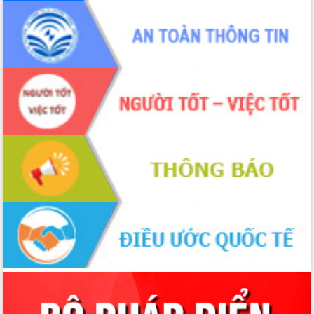
hội và đại biểu HĐND các cấp diễn ra
an toàn, hiệu quả, đúng quy định
Thủ tướng Chính phủ Phạm Minh Chính
kiểm tra, chỉ đạo hoàn thành các dự
án cao tốc và thăm khu tái định cư tại
Đắk Lắk
Sôi nổi Hội đua ngựa truyền thống Gò
Thì Thùng mừng Xuân Bính Ngọ 2026
Lãnh đạo tỉnh dâng hương tưởng niệm
tại Đập Đồng Cam đầu Xuân Bính Ngọ
Ngành nông nghiệp phấn đấu tăng
trưởng đạt 5,86% trong năm 2026
UBND tỉnh Đắk Lắk triển khai công tác
quốc phòng, quân sự địa phương năm
2026
Đắk Lắk tập trung toàn lực khắc phục
tồn tại IUU, sẵn sàng làm việc với
Đoàn thanh tra EC
Chủ tịch UBND tỉnh Tạ Anh Tuấn thăm,
chúc mừng các bệnh viện nhân Ngày
Thầy thuốc Việt Nam