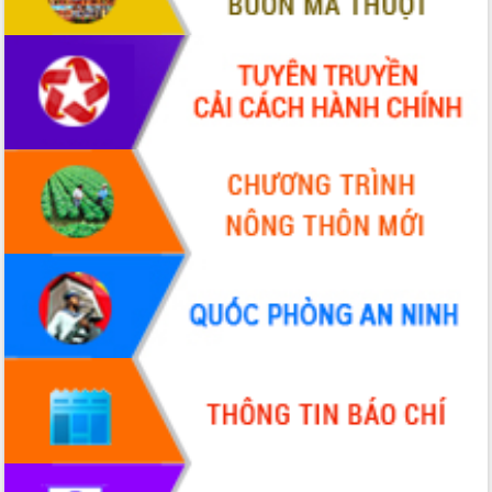
Triển khai đồng bộ đo đạc, lập hồ sơ
địa chính, hoàn thiện cơ sở dữ liệu đất
đai
Ứng dụng sinh trắc học - Bước tiến
trong hành trình chuyển đổi số tại Đắk
Lắk
Đắk Lắk nâng cao hiệu quả công tác
Đảng từ Sổ tay đảng viên điện tử
Đắk Lắk đẩy mạnh nuôi biển công
nghệ, hướng tới phát triển thủy sản
bền vững
Tập huấn nâng cao năng lực triển khai
chuyển đổi số cho cán bộ, công chức
cấp xã
Đắk Lắk phát động hưởng ứng Ngày
Quyền của người tiêu dùng Việt Nam
2026
Đẩy mạnh cải cách hành chính, quyết
tâm đạt được mục tiêu tăng trưởng
hai con số trong năm 2026
Tổ chức trang trọng Lễ hội Đền thờ