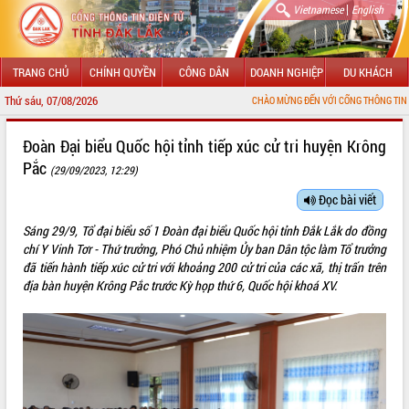
|
Vietnamese
English
TRANG CHỦ
CHÍNH QUYỀN
CÔNG DÂN
DOANH NGHIỆP
DU KHÁCH
Thứ sáu, 07/08/2026
CHÀO MỪNG ĐẾN VỚI CỔNG THÔNG TIN ĐIỆN TỬ TỈNH 
GIỚI THIỆU
Đoàn Đại biểu Quốc hội tỉnh tiếp xúc cử tri huyện Krông
Pắc
(29/09/2023, 12:29)
LÃNH ĐẠO UBND TỈNH
Đọc bài viết
TIN TỨC SỰ KIỆN
Sáng 29/9, Tổ đại biểu số 1 Đoàn đại biểu Quốc hội tỉnh Đắk Lắk do đồng
SỞ, BAN, NGÀNH
chí Y Vinh Tơr - Thứ trưởng, Phó Chủ nhiệm Ủy ban Dân tộc làm Tổ trưởng
đã tiến hành tiếp xúc cử tri với khoảng 200 cử tri của các xã, thị trấn trên
UBND CÁC XÃ, PHƯỜNG
địa bàn huyện Krông Pắc trước Kỳ họp thứ 6, Quốc hội khoá XV.
THÔNG TIN CHỈ ĐẠO ĐIỀU HÀNH
HỆ THỐNG VĂN BẢN
VĂN BẢN HĐND TỈNH