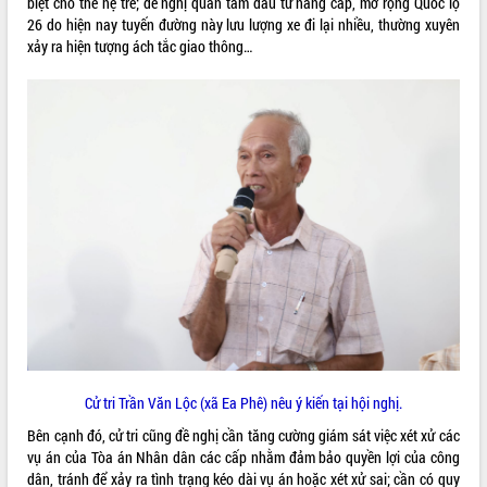
biệt cho thế hệ trẻ; đề nghị quan tâm đầu tư nâng cấp, mở rộng Quốc lộ
mặt Đoàn chuyên gia y tế TP. Hồ Chí
26 do hiện nay tuyến đường này lưu lượng xe đi lại nhiều, thường xuyên
Minh
xảy ra hiện tượng ách tắc giao thông…
Lễ truy điệu và an táng hài cốt liệt sĩ
tại Nghĩa trang Liệt sĩ xã Sơn Hòa
THỐNG KÊ TRUY CẬP
Bàn giải pháp tháo gỡ khó khăn trong
xuất khẩu sầu riêng và triển khai quy
Hôm nay:
11338
định EUDR
Tất cả:
66024078
Thứ trưởng Bộ Nông nghiệp và Môi
trường Nguyễn Hoàng Hiệp khảo sát
vùng trồng và doanh nghiệp đóng gói
sầu riêng tại Đắk Lắk
Trình diễn nghệ thuật chế biến các
món ăn từ sầu riêng
Đắk Lắk công bố Quy hoạch và xúc
tiến đầu tư tỉnh
Ngành cá ngừ Đắk Lắk chủ động thích
ứng để giữ vững thị trường xuất khẩu
Cử tri Trần Văn Lộc (xã Ea Phê) nêu ý kiến tại hội nghị.
Diễn đàn Kinh tế tư nhân Việt Nam đột
Bên cạnh đó, cử tri cũng đề nghị cần tăng cường giám sát việc xét xử các
phá cơ chế - Hợp tác công tư
vụ án của Tòa án Nhân dân các cấp nhằm đảm bảo quyền lợi của công
Đề án 06 tạo bước ngoặt đột phá trong
dân, tránh để xảy ra tình trạng kéo dài vụ án hoặc xét xử sai; cần có quy