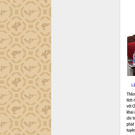
thực
Quyết liệt tháo gỡ vướng mắc, đẩy
nhanh tiến độ các dự án trọng điểm
trong Khu kinh tế Nam Phú Yên
Hòn Yến phát triển du lịch gắn với bảo
tồn biển
Lấy ý kiến điều chỉnh Quy hoạch tỉnh
Đắk Lắk thời kỳ 2021-2030, tầm nhìn
đến năm 2050
Phát động chiến dịch 30 ngày đêm
giải phóng mặt bằng Tuyến đường bộ
ven biển
Đắk Lắk nỗ lực thúc đẩy tăng trưởng
Lã
kinh tế từ 10% trở lên trong Quý
II/2026
Thảo
Đắk Lắk ký kết thỏa thuận hợp tác về
tích 
chuyển đổi số giai đoạn 2026 – 2030
với C
với Tập đoàn Bưu chính Viễn thông
khai 
Việt Nam
chi 
phát 
Thứ trưởng Bộ Y tế làm việc với tỉnh
tuyên
Đắk Lắk về phát triển nhân lực y tế