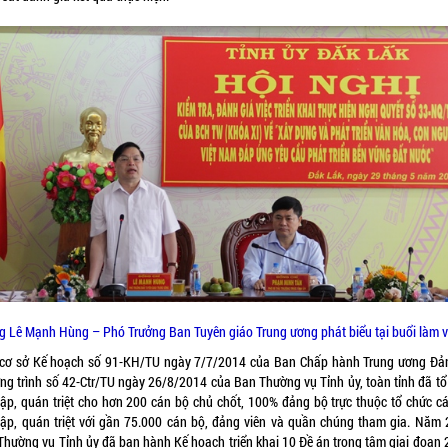
g Lê Mạnh Hùng – Phó Trưởng Ban Tuyên giáo Trung ương phát biểu tại buổi làm v
 cơ sở Kế hoạch số 91-KH/TU ngày 7/7/2014 của Ban Chấp hành Trung ương Đả
ng trình số 42-Ctr/TU ngày 26/8/2014 của Ban Thường vụ Tỉnh ủy, toàn tỉnh đã tổ
tập, quán triệt cho hơn 200 cán bộ chủ chốt, 100% đảng bộ trực thuộc tổ chức cá
tập, quán triệt với gần 75.000 cán bộ, đảng viên và quần chúng tham gia. Năm 
Thường vụ Tỉnh ủy đã ban hành Kế hoạch triển khai 10 Đề án trọng tâm giai đoạn 