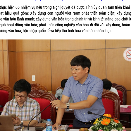
 thực hiện 06 nhiệm vụ nêu trong Nghị quyết đã được Tỉnh ủy quan tâm triển khai
đạt hiệu quả gồm: Xây dựng con người Việt Nam phát triển toàn diện; xây dựn
g văn hóa lành mạnh; xây dựng văn hóa trong chính trị và kinh tế; nâng cao chất 
 quả hoạt động văn hóa; phát triển công nghiệp văn hóa đi đôi với xây dựng, hoàn 
rường văn hóa; hội nhập quốc tế và tiếp thu tinh hoa văn hóa nhân loại.