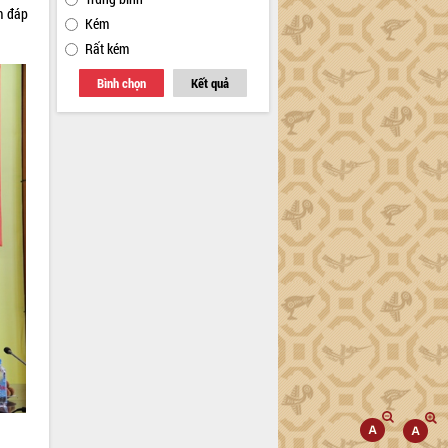
m đáp
Kém
Rất kém
Bình chọn
Kết quả