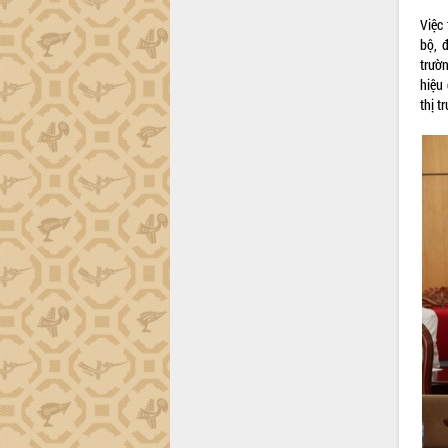
tiến đầu tư tỉnh
Việc
Ngành cá ngừ Đắk Lắk chủ động thích
bộ, 
ứng để giữ vững thị trường xuất khẩu
trườn
Diễn đàn Kinh tế tư nhân Việt Nam đột
hiệu
phá cơ chế - Hợp tác công tư
thị t
Đề án 06 tạo bước ngoặt đột phá trong
cải cách hành chính tỉnh Đắk Lắk
Kết nối tour, đẩy mạnh chuyển đổi số
để phát triển du lịch Đắk Lắk
Khởi động Dự án Đầu tư xây dựng hạ
tầng kỹ thuật Cụm công nghiệp Tân
Tiến
Gặp mặt các cơ quan báo chí nhân Kỷ
niệm 101 năm Ngày Báo chí Cách
mạng Việt Nam
Đắk Lắk sơ kết 4 năm triển khai thực
hiện Đề án 06 của Chính phủ
Họp báo thông tin về Hội nghị Công bố
Quy hoạch và Xúc tiến đầu tư tỉnh Đắk
Lắk