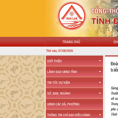
TRANG CHỦ
CH
Thứ sáu, 07/08/2026
GIỚI THIỆU
Đoà
tri
LÃNH ĐẠO UBND TỈNH
TIN TỨC SỰ KIỆN
Sáng
Trưở
SỞ, BAN, NGÀNH
về s
Trun
UBND CÁC XÃ, PHƯỜNG
yêu 
Tỉnh
THÔNG TIN CHỈ ĐẠO ĐIỀU HÀNH