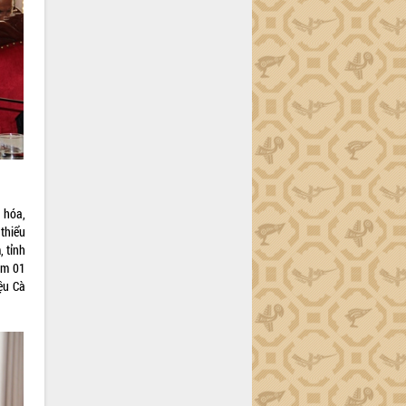
 hóa,
thiểu
 tỉnh
ăm 01
ệu Cà