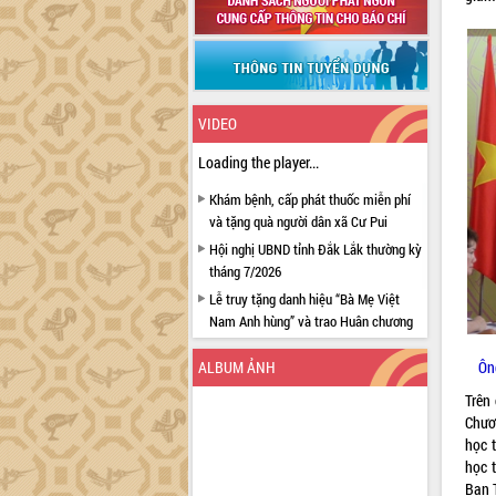
VIDEO
Loading the player...
Khám bệnh, cấp phát thuốc miễn phí
và tặng quà người dân xã Cư Pui
Hội nghị UBND tỉnh Đắk Lắk thường kỳ
tháng 7/2026
Lễ truy tặng danh hiệu “Bà Mẹ Việt
Nam Anh hùng” và trao Huân chương
Lao động
ALBUM ẢNH
Ôn
UBND tỉnh Đắk Lắk triển khai nhiệm
vụ 6 tháng cuối năm 2026
Trên
Kỳ họp thứ Hai, Hội đồng nhân dân
Chươ
tỉnh khóa XI quyết nghị nhiều nội dung
học 
quan trọng
học 
Ban 
Bí thư Tỉnh ủy Lương Nguyễn Minh