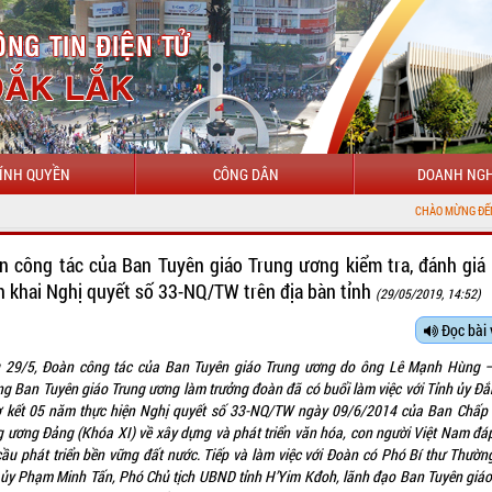
ÍNH QUYỀN
CÔNG DÂN
DOANH NGH
CHÀO MỪNG ĐẾN VỚI CỔNG THÔNG TIN ĐIỆN T
n công tác của Ban Tuyên giáo Trung ương kiểm tra, đánh giá 
ển khai Nghị quyết số 33-NQ/TW trên địa bàn tỉnh
(29/05/2019, 14:52)
Đọc bài 
 29/5, Đoàn công tác của Ban Tuyên giáo Trung ương do ông Lê Mạnh Hùng 
ng Ban Tuyên giáo Trung ương làm trưởng đoàn đã có buổi làm việc với Tỉnh ủy Đắ
ơ kết 05 năm thực hiện Nghị quyết số 33-NQ/TW ngày 09/6/2014 của Ban Chấp
g ương Đảng (Khóa XI) về xây dựng và phát triển văn hóa, con người Việt Nam đá
cầu phát triển bền vững đất nước. Tiếp và làm việc với Đoàn có Phó Bí thư Thường
 ủy Phạm Minh Tấn, Phó Chủ tịch UBND tỉnh H’Yim Kđoh, lãnh đạo Ban Tuyên giáo