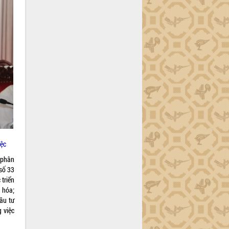
iệc
 phân
 số 33
 triển
n hóa;
ầu tư
g việc