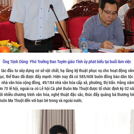
Ông Trịnh Dũng- Phó Trưởng Ban Tuyên giáo Tỉnh ủy phát biểu tại buổi làm việc
 tác đầu tư xây dựng cơ sở vật chất, hạ tầng kỹ thuật phục vụ cho hoạt động văn
dục, thể thao đã được đẩy mạnh. Hiện nay đã có 585/608 buôn đồng bào dân tộc 
ó nhà văn hóa cộng đồng, 49/184 nhà văn hóa cấp xã, phường, thị trấn. Hằng năm,
ơn 70 lễ hội, ngoài ra có Lễ hội Cà phê Buôn Ma Thuột được tổ chức định kỳ 02 n
với nhiều chương trình văn hóa, nghệ thuật đặc sắc, thúc đẩy quảng bá thương hi
Buôn Ma Thuột đến với bạn bè trong và ngoài nước.