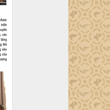
 được
triển
huyển
, các
 tăng
g đời
g văn
g của
lượng