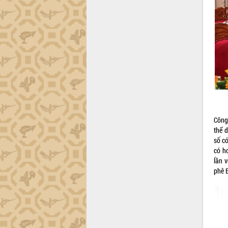
Đắk Lắk”
Tăng cường giám sát, đôn đốc thực
hiện nhiệm vụ quản lý tài sản công
hàng tuần
Tháo gỡ những vướng mắc, đẩy mạnh
công tác cải cách thủ tục hành chính
tại Trung tâm Phục vụ hành chính
công tỉnh
Đắk Lắk: Tôn vinh 46 giải pháp tại Hội
thi Sáng tạo Kỹ thuật 2024 - 2025
Đắk Lắk rà soát, điều chỉnh Đề án 190
Công
về phát triển nuôi trồng thủy sản
thể 
số c
Phó Chủ tịch UBND tỉnh Đắk Lắk
có h
Trương Công Thái kiểm tra thực địa
lần 
Dự án cao tốc Khánh Hòa - Buôn Ma
phê 
Thuột
Định vị cà phê Việt Nam như một “di
sản sống” trong dòng chảy toàn cầu
Xây dựng nông thôn mới: Nâng cao đời
sống người dân từ những mô hình thiết