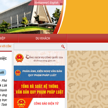
|
Vietnamese
English
IỆP
DU KHÁCH
Ử TỈNH ĐẮK LẮK
việc
viết
– Phó
k Lắk
 hành
p ứng
 trực
 Tỉnh