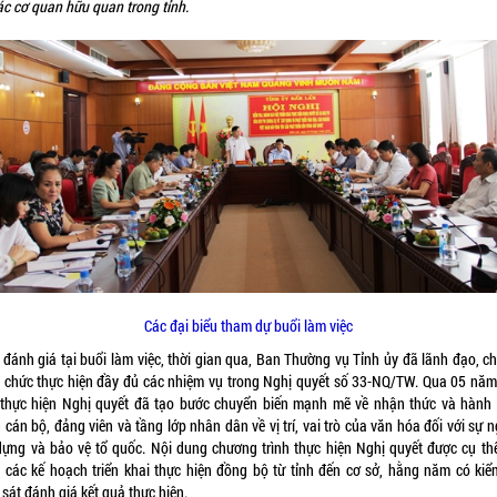
ác cơ quan hữu quan trong tỉnh.
Các đại biểu tham dự buổi làm việc
 đánh giá tại buổi làm việc, thời gian qua, Ban Thường vụ Tỉnh ủy đã lãnh đạo, ch
ổ chức thực hiện đầy đủ các nhiệm vụ trong Nghị quyết số 33-NQ/TW. Qua 05 năm 
 thực hiện Nghị quyết đã tạo bước chuyển biến mạnh mẽ về nhận thức và hành
 cán bộ, đảng viên và tầng lớp nhân dân về vị trí, vai trò của văn hóa đối với sự 
dựng và bảo vệ tổ quốc. Nội dung chương trình thực hiện Nghị quyết được cụ th
 các kế hoạch triển khai thực hiện đồng bộ từ tỉnh đến cơ sở, hằng năm có kiểm
sát đánh giá kết quả thực hiện.