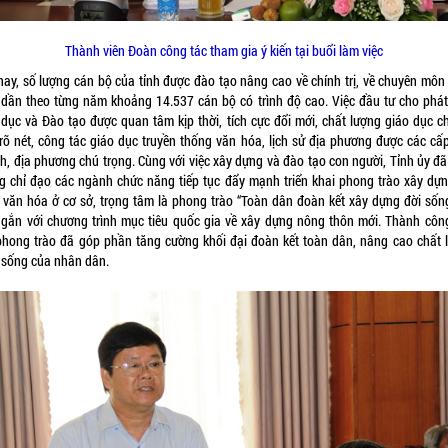
Thành viên Đoàn công tác tham gia ý kiến tại buổi làm việc
nay, số lượng cán bộ của tỉnh được đào tạo nâng cao về chính trị, về chuyên môn
 dần theo từng năm khoảng 14.537 cán bộ có trình độ cao. Việc đầu tư cho phát 
 dục và Đào tạo được quan tâm kịp thời, tích cực đổi mới, chất lượng giáo dục c
 rõ nét, công tác giáo dục truyền thống văn hóa, lịch sử địa phương được các cấp
h, địa phương chú trọng. Cùng với việc xây dựng và đào tạo con người, Tỉnh ủy đã
g chỉ đạo các ngành chức năng tiếp tục đẩy mạnh triển khai phong trào xây dựn
 văn hóa ở cơ sở, trọng tâm là phong trào “Toàn dân đoàn kết xây dựng đời sốn
 gắn với chương trình mục tiêu quốc gia về xây dựng nông thôn mới. Thành côn
phong trào đã góp phần tăng cường khối đại đoàn kết toàn dân, nâng cao chất 
 sống của nhân dân.