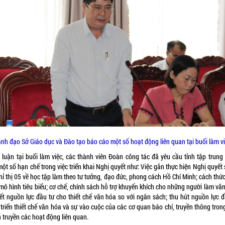
nh đạo Sở Giáo dục và Đào tạo báo cáo một số hoạt động liên quan tại buổi làm v
 luận tại buổi làm việc, các thành viên Đoàn công tác đã yêu cầu tỉnh tập trung
một số hạn chế trong việc triển khai Nghị quyết như: Việc gắn thực hiện Nghị quyết
hỉ thị 05 về học tập làm theo tư tưởng, đạo đức, phong cách Hồ Chí Minh; cách thức
mô hình tiêu biểu; cơ chế, chính sách hỗ trợ khuyến khích cho những người làm vă
tiết nguồn lực đầu tư cho thiết chế văn hóa so với ngân sách; thu hút nguồn lực đ
triển thiết chế văn hóa và sự vào cuộc của các cơ quan báo chí, truyền thông tron
 truyền các hoạt động liên quan.