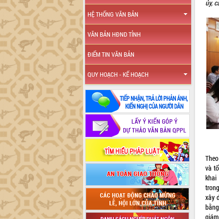
ủy, c
HỆ THỐNG VĂN BẢN
VĂN BẢN HĐND TỈNH
ĐIỂM TIN VĂN BẢN
QUY HOẠCH - KẾ HOẠCH
Theo
và t
khai
trong
xây 
bằng
giám 