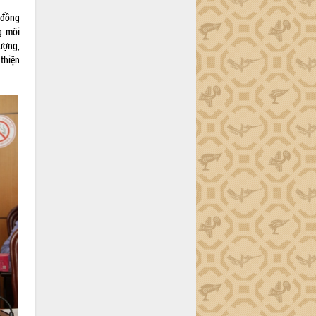
 đồng
g môi
lượng,
thiện