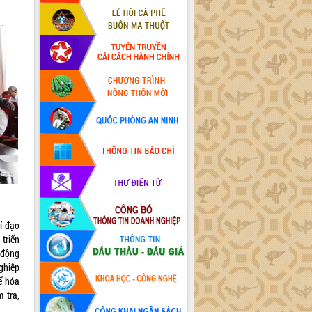
ỉ đạo
triển
 động
nghiệp
ể hóa
 tra,