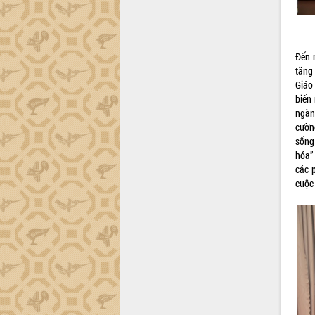
Khơi thông điểm nghẽn, đẩy nhanh
giải ngân vốn khắc phục thiên tai
HĐND tỉnh thông qua điều chỉnh Quy
hoạch tỉnh thời kỳ 2021-2030
Đến 
Hội thảo góp ý hồ sơ điều chỉnh quy
tăng
hoạch tỉnh Đắk Lắk thời kỳ 2021-2030,
Giáo
tầm nhìn đến năm 2050
biến
Nâng cao hiệu quả hoạt động của các
ngàn
doanh nghiệp nhà nước
cườn
sống
Hội nghị triển khai kết nối mạng
hóa”
truyền số liệu chuyên dùng phục vụ cơ
các 
quan Đảng, Nhà nước
cuộc
Lễ phát động chuỗi hoạt động chung
tay làm sạch môi trường
Xã Ea Kar bước chuyển mình trong
công tác cải cách hành chính mô hình
mới
UBND tỉnh họp báo định kỳ tháng 4
năm 2026
Hội thảo khoa học “Giải pháp thúc đẩy
phát triển nền kinh tế xanh tại tỉnh