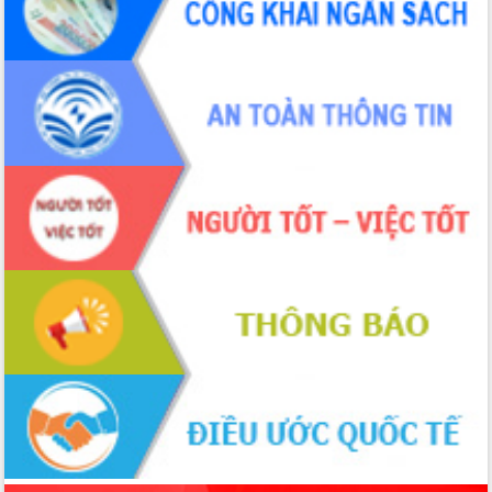
đấu có 77% xã đạt chuẩn nông thôn
mới
Chuyển đổi số 'mở đường' cho nông
nghiệp Đắk Lắk tăng trưởng bứt phá
Triển khai đồng bộ đo đạc, lập hồ sơ
địa chính, hoàn thiện cơ sở dữ liệu đất
đai
Ứng dụng sinh trắc học - Bước tiến
trong hành trình chuyển đổi số tại Đắk
Lắk
Đắk Lắk nâng cao hiệu quả công tác
Đảng từ Sổ tay đảng viên điện tử
Đắk Lắk đẩy mạnh nuôi biển công
nghệ, hướng tới phát triển thủy sản
bền vững
Tập huấn nâng cao năng lực triển khai
chuyển đổi số cho cán bộ, công chức
cấp xã
Đắk Lắk phát động hưởng ứng Ngày
Quyền của người tiêu dùng Việt Nam
2026