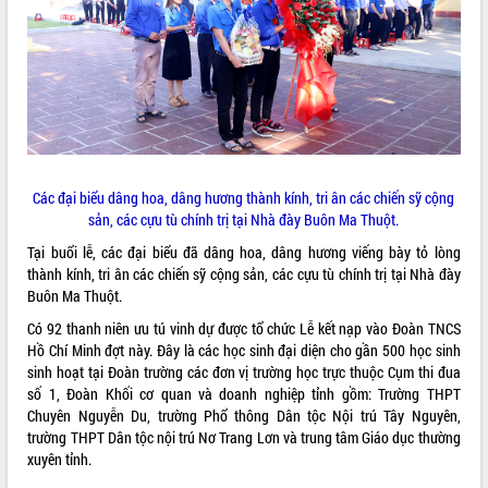
ĐIỂM TIN VĂN BẢN
QUY HOẠCH - KẾ HOẠCH
Các đại biểu dâng hoa, dâng hương thành kính, tri ân các chiến sỹ cộng
sản, các cựu tù chính trị tại Nhà đày Buôn Ma Thuột.
Tại buổi lễ, các đại biểu đã dâng hoa, dâng hương viếng bày tỏ lòng
thành kính, tri ân các chiến sỹ cộng sản, các cựu tù chính trị tại Nhà đày
Buôn Ma Thuột.
Có 92 thanh niên ưu tú vinh dự được tổ chức Lễ kết nạp vào Đoàn TNCS
Hồ Chí Minh đợt này. Đây là các học sinh đại diện cho gần 500 học sinh
sinh hoạt tại Đoàn trường các đơn vị trường học trực thuộc Cụm thi đua
số 1, Đoàn Khối cơ quan và doanh nghiệp tỉnh gồm: Trường THPT
Chuyên Nguyễn Du, trường Phổ thông Dân tộc Nội trú Tây Nguyên,
trường THPT Dân tộc nội trú Nơ Trang Lơn và trung tâm Giáo dục thường
xuyên tỉnh.