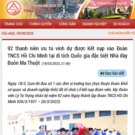
|
Vietnamese
English
TRANG CHỦ
CHÍNH QUYỀN
CÔNG DÂN
DOANH NGHIỆP
DU KHÁCH
Chủ nhật, 09/08/2026
CHÀO MỪNG ĐẾN VỚI CỔNG THÔNG
GIỚI THIỆU
92 thanh niên ưu tú vinh dự được Kết nạp vào Đoàn
TNCS Hồ Chí Minh tại di tích Quốc gia đặc biệt Nhà đày
LÃNH ĐẠO UBND TỈNH
Buôn Ma Thuột
(19/03/2023, 21:40)
TIN TỨC SỰ KIỆN
Đọc bài viết
SỞ, BAN, NGÀNH
Ngày 18/3, Cụm thi đua số 1 các đơn vị trường học (trực thuộc Đoàn khối
cơ quan và doanh nghiệp tỉnh) đã tổ chức Lễ kết nạp đoàn viên, lớp Đoàn
UBND CÁC XÃ, PHƯỜNG
viên Lý Tự Trọng nhân kỷ niệm 92 năm Ngày thành lập Đoàn TNCS Hồ Chí
Minh 926/3/1931 – 26/3/2023).
THÔNG TIN CHỈ ĐẠO ĐIỀU HÀNH
HỆ THỐNG VĂN BẢN
VĂN BẢN HĐND TỈNH