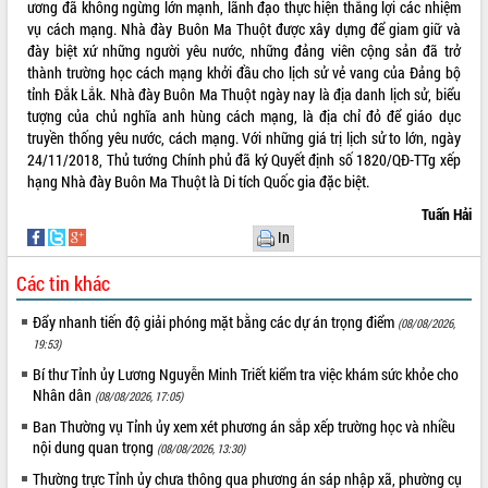
ương đã không ngừng lớn mạnh, lãnh đạo thực hiện thắng lợi các nhiệm
ứng để giữ vững thị trường xuất khẩu
vụ cách mạng. Nhà đày Buôn Ma Thuột được xây dựng để giam giữ và
Diễn đàn Kinh tế tư nhân Việt Nam đột
đày biệt xứ những người yêu nước, những đảng viên cộng sản đã trở
phá cơ chế - Hợp tác công tư
thành trường học cách mạng khởi đầu cho lịch sử vẻ vang của Đảng bộ
Đề án 06 tạo bước ngoặt đột phá trong
tỉnh Đắk Lắk. Nhà đày Buôn Ma Thuột ngày nay là địa danh lịch sử, biểu
cải cách hành chính tỉnh Đắk Lắk
tượng của chủ nghĩa anh hùng cách mạng, là địa chỉ đỏ để giáo dục
Kết nối tour, đẩy mạnh chuyển đổi số
truyền thống yêu nước, cách mạng. Với những giá trị lịch sử to lớn, ngày
để phát triển du lịch Đắk Lắk
24/11/2018, Thủ tướng Chính phủ đã ký Quyết định số 1820/QĐ-TTg xếp
hạng Nhà đày Buôn Ma Thuột là Di tích Quốc gia đặc biệt.
Khởi động Dự án Đầu tư xây dựng hạ
tầng kỹ thuật Cụm công nghiệp Tân
Tuấn Hải
Tiến
In
Gặp mặt các cơ quan báo chí nhân Kỷ
niệm 101 năm Ngày Báo chí Cách
Các tin khác
mạng Việt Nam
Đẩy nhanh tiến độ giải phóng mặt bằng các dự án trọng điểm
(08/08/2026,
Đắk Lắk sơ kết 4 năm triển khai thực
19:53)
hiện Đề án 06 của Chính phủ
Bí thư Tỉnh ủy Lương Nguyễn Minh Triết kiểm tra việc khám sức khỏe cho
Họp báo thông tin về Hội nghị Công bố
Nhân dân
(08/08/2026, 17:05)
Quy hoạch và Xúc tiến đầu tư tỉnh Đắk
Lắk
Ban Thường vụ Tỉnh ủy xem xét phương án sắp xếp trường học và nhiều
nội dung quan trọng
Khơi thông điểm nghẽn, đẩy nhanh
(08/08/2026, 13:30)
giải ngân vốn khắc phục thiên tai
Thường trực Tỉnh ủy chưa thông qua phương án sáp nhập xã, phường cụ