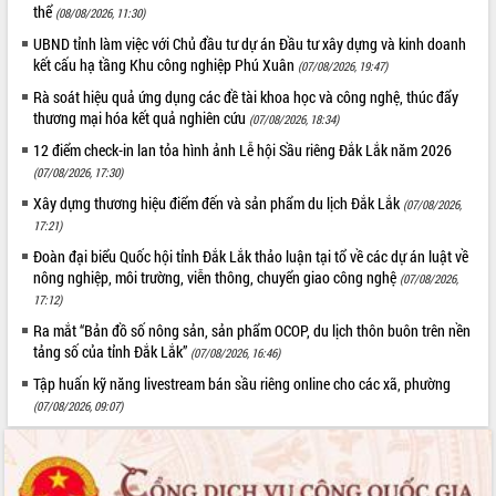
HĐND tỉnh thông qua điều chỉnh Quy
thể
(08/08/2026, 11:30)
hoạch tỉnh thời kỳ 2021-2030
UBND tỉnh làm việc với Chủ đầu tư dự án Đầu tư xây dựng và kinh doanh
Hội thảo góp ý hồ sơ điều chỉnh quy
kết cấu hạ tầng Khu công nghiệp Phú Xuân
(07/08/2026, 19:47)
hoạch tỉnh Đắk Lắk thời kỳ 2021-2030,
Rà soát hiệu quả ứng dụng các đề tài khoa học và công nghệ, thúc đẩy
tầm nhìn đến năm 2050
thương mại hóa kết quả nghiên cứu
(07/08/2026, 18:34)
Nâng cao hiệu quả hoạt động của các
12 điểm check-in lan tỏa hình ảnh Lễ hội Sầu riêng Đắk Lắk năm 2026
doanh nghiệp nhà nước
(07/08/2026, 17:30)
Hội nghị triển khai kết nối mạng
truyền số liệu chuyên dùng phục vụ cơ
Xây dựng thương hiệu điểm đến và sản phẩm du lịch Đắk Lắk
(07/08/2026,
quan Đảng, Nhà nước
17:21)
Lễ phát động chuỗi hoạt động chung
Đoàn đại biểu Quốc hội tỉnh Đắk Lắk thảo luận tại tổ về các dự án luật về
tay làm sạch môi trường
nông nghiệp, môi trường, viễn thông, chuyển giao công nghệ
(07/08/2026,
17:12)
Xã Ea Kar bước chuyển mình trong
công tác cải cách hành chính mô hình
Ra mắt “Bản đồ số nông sản, sản phẩm OCOP, du lịch thôn buôn trên nền
mới
tảng số của tỉnh Đắk Lắk”
(07/08/2026, 16:46)
UBND tỉnh họp báo định kỳ tháng 4
Tập huấn kỹ năng livestream bán sầu riêng online cho các xã, phường
năm 2026
(07/08/2026, 09:07)
Hội thảo khoa học “Giải pháp thúc đẩy
phát triển nền kinh tế xanh tại tỉnh
Đắk Lắk”
Tăng cường giám sát, đôn đốc thực