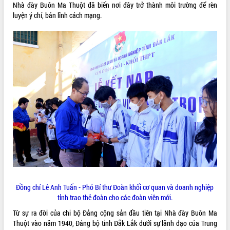
Nhà đày Buôn Ma Thuột đã biến nơi đây trở thành môi trường để rèn
Rà soát, hoàn thiện hệ thống thiết chế
luyện ý chí, bản lĩnh cách mạng.
văn hóa, thể thao đáp ứng yêu cầu
phát triển mới
Thường trực HĐND tỉnh Đắk Lắk gặp
THỐNG KÊ TRUY CẬP
mặt Đoàn chuyên gia y tế TP. Hồ Chí
Minh
Hôm nay:
19875
Lễ truy điệu và an táng hài cốt liệt sĩ
Tất cả:
66105543
tại Nghĩa trang Liệt sĩ xã Sơn Hòa
Bàn giải pháp tháo gỡ khó khăn trong
xuất khẩu sầu riêng và triển khai quy
định EUDR
Thứ trưởng Bộ Nông nghiệp và Môi
trường Nguyễn Hoàng Hiệp khảo sát
vùng trồng và doanh nghiệp đóng gói
sầu riêng tại Đắk Lắk
Trình diễn nghệ thuật chế biến các
Đồng chí Lê Anh Tuấn - Phó Bí thư Đoàn khối cơ quan và doanh nghiệp
món ăn từ sầu riêng
tỉnh trao thẻ đoàn cho các đoàn viên mới.
Đắk Lắk công bố Quy hoạch và xúc
tiến đầu tư tỉnh
Từ sự ra đời của chi bộ Đảng cộng sản đầu tiên tại Nhà đày Buôn Ma
Thuột vào năm 1940, Đảng bộ tỉnh Đắk Lắk dưới sự lãnh đạo của Trung
Ngành cá ngừ Đắk Lắk chủ động thích