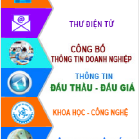
du khách thông qua Hệ thống cơ sở dữ
liệu và Bản đồ số
Tập huấn ứng dụng trí tuệ nhân tạo (AI)
trong thương mại điện tử năm 2026
Đoàn đại biểu Quốc hội tỉnh Đắk Lắk
trao đổi thông tin trước Kỳ họp thứ
nhất, Quốc hội khóa XVI
Quyết liệt cải cách hành chính, khơi
thông nguồn lực phát triển
Nâng cao hiệu lực, hiệu quả HĐND
tỉnh thông qua hiện đại hóa hành chính
Xã Ea Phê gắn cải cách hành chính với
chuyển đổi số
Phó Chủ tịch Thường trực UBND tỉnh
Hồ Thị Nguyên Thảo làm việc tại Trung
tâm Phục vụ hành chính công xã Ea
Phê
Xây dựng nền hành chính số đồng
hành cùng nông dân dân, doanh nghiệp
Giai đoạn 2026-2030, Đắk Lắk phấn