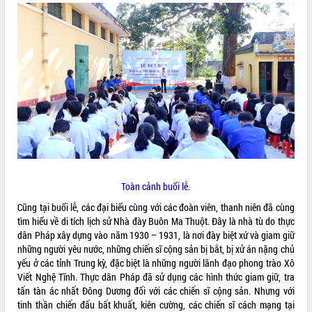
VIDEO
Loading the player...
Trailer Lễ hội Sầu riêng Đắk Lắk năm
2026
Khám bệnh, cấp phát thuốc miễn phí
và tặng quà người dân xã Cư Pui
Hội nghị UBND tỉnh Đắk Lắk thường kỳ
tháng 7/2026
Lễ truy tặng danh hiệu “Bà Mẹ Việt
ALBUM ẢNH
Nam Anh hùng” và trao Huân chương
Toàn cảnh buổi lễ.
Lao động
UBND tỉnh Đắk Lắk triển khai nhiệm
Cũng tại buổi lễ, các đại biểu cùng với các đoàn viên, thanh niên đã cùng
vụ 6 tháng cuối năm 2026
tìm hiểu về di tích lịch sử Nhà đày Buôn Ma Thuột. Đây là nhà tù do thực
dân Pháp xây dựng vào năm 1930 – 1931, là nơi đày biệt xứ và giam giữ
Kỳ họp thứ Hai, Hội đồng nhân dân
những người yêu nước, những chiến sĩ cộng sản bị bắt, bị xử án nặng chủ
tỉnh khóa XI quyết nghị nhiều nội dung
yếu ở các tỉnh Trung kỳ, đặc biệt là những người lãnh đạo phong trào Xô
quan trọng
Viết Nghệ Tĩnh. Thực dân Pháp đã sử dụng các hình thức giam giữ, tra
Bí thư Tỉnh ủy Lương Nguyễn Minh
tấn tàn ác nhất Đông Dương đối với các chiến sĩ cộng sản. Nhưng với
Triết thăm, tặng quà người có công với
tinh thần chiến đấu bất khuất, kiên cường, các chiến sĩ cách mạng tại
cách mạng
LIÊN KẾT WEB