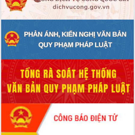
hiện nhiệm vụ quản lý tài sản công
hàng tuần
Tháo gỡ những vướng mắc, đẩy mạnh
công tác cải cách thủ tục hành chính
tại Trung tâm Phục vụ hành chính
công tỉnh
Đắk Lắk: Tôn vinh 46 giải pháp tại Hội
thi Sáng tạo Kỹ thuật 2024 - 2025
Đắk Lắk rà soát, điều chỉnh Đề án 190
về phát triển nuôi trồng thủy sản
Phó Chủ tịch UBND tỉnh Đắk Lắk
Trương Công Thái kiểm tra thực địa
Dự án cao tốc Khánh Hòa - Buôn Ma
Thuột
Định vị cà phê Việt Nam như một “di
sản sống” trong dòng chảy toàn cầu
Xây dựng nông thôn mới: Nâng cao đời
sống người dân từ những mô hình thiết
thực
Quyết liệt tháo gỡ vướng mắc, đẩy