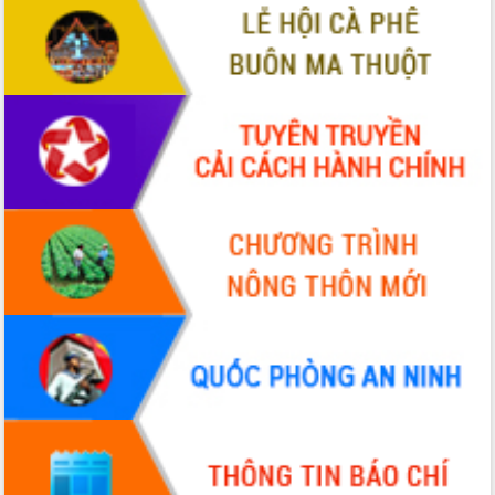
nhanh tiến độ các dự án trọng điểm
trong Khu kinh tế Nam Phú Yên
Hòn Yến phát triển du lịch gắn với bảo
tồn biển
Lấy ý kiến điều chỉnh Quy hoạch tỉnh
Đắk Lắk thời kỳ 2021-2030, tầm nhìn
đến năm 2050
Phát động chiến dịch 30 ngày đêm
giải phóng mặt bằng Tuyến đường bộ
ven biển
Đắk Lắk nỗ lực thúc đẩy tăng trưởng
kinh tế từ 10% trở lên trong Quý
II/2026
Đắk Lắk ký kết thỏa thuận hợp tác về
chuyển đổi số giai đoạn 2026 – 2030
với Tập đoàn Bưu chính Viễn thông
Việt Nam
Thứ trưởng Bộ Y tế làm việc với tỉnh
Đắk Lắk về phát triển nhân lực y tế
cho trạm y tế cấp xã
Du lịch Đắk Lắk nâng tầm trải nghiệm