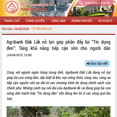
|
Vietnamese
English
TRANG CHỦ
CHÍNH QUYỀN
CÔNG DÂN
DOANH NGHIỆP
DU KHÁCH
Thứ năm, 06/08/2026
ỔNG THÔNG TIN ĐIỆN TỬ TỈNH ĐẮK LẮK
GIỚI THIỆU
Agribank Đắk Lắk nỗ lực góp phần đẩy lùi “Tín dụng
đen”: Tăng khả năng tiếp cận vốn cho người dân
LÃNH ĐẠO UBND TỈNH
(24/04/2019, 13:58)
TIN TỨC SỰ KIỆN
Đọc bài viết
SỞ, BAN, NGÀNH
Cùng với ngành ngân hàng trong tỉnh, Agribank Đắk Lắk đang nỗ lực
giúp bà con nông dân, đặc biệt là khu vực nông thôn, vùng sâu, vùng xa
UBND CÁC XÃ, PHƯỜNG
tiếp cận nguồn vốn ưu đãi từ các chương trình tín dụng chính sách của
Chính phủ. Những cánh tay nối dài của Agribank đã và đang giúp bà con
THÔNG TIN CHỈ ĐẠO ĐIỀU HÀNH
nông dân tránh bẫy “Tín dụng đen” vốn đang len lỏi ở các vùng quê lâu
nay.
HỆ THỐNG VĂN BẢN
VĂN BẢN HĐND TỈNH