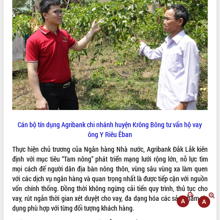
ĐIỂM TIN VĂN BẢN
QUY HOẠCH - KẾ HOẠCH
Cán bộ tín dụng Agribank chi nhánh huyện Krông Bông tư vấn hộ vay
ông Y Riêu Êban
Thực hiện chủ trương của Ngân hàng Nhà nước, Agribank Đắk Lắk kiên
định với mục tiêu “Tam nông” phát triển mạng lưới rộng lớn, nỗ lực tìm
mọi cách để người dân địa bàn nông thôn, vùng sâu vùng xa làm quen
với các dịch vụ ngân hàng và quan trọng nhất là được tiếp cận với nguồn
vốn chính thống. Đồng thời không ngừng cải tiến quy trình, thủ tục cho
vay, rút ngắn thời gian xét duyệt cho vay, đa dạng hóa các sản phẩm tín
dụng phù hợp với từng đối tượng khách hàng.