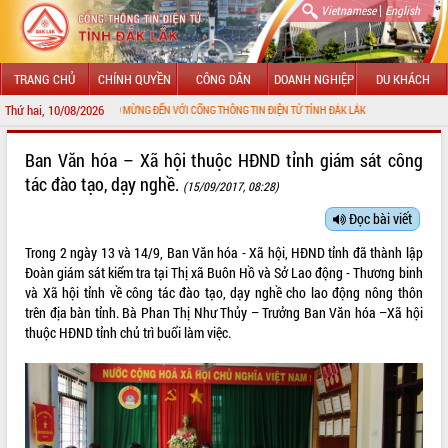
|
Vietnamese
English
TRANG CHỦ
CHÍNH QUYỀN
CÔNG DÂN
DOANH NGHIỆP
DU KHÁCH
Thứ hai, 10/08/2026
CHÀO MỪNG ĐẾN VỚI CỔNG THÔNG TIN ĐIỆN TỬ TỈNH ĐẮK LẮK
GIỚI THIỆU
Ban Văn hóa – Xã hội thuộc HĐND tỉnh giám sát công
tác đào tạo, dạy nghề.
(15/09/2017, 08:28)
LÃNH ĐẠO UBND TỈNH
Đọc bài viết
TIN TỨC SỰ KIỆN
Trong 2 ngày 13 và 14/9, Ban Văn hóa - Xã hội, HĐND tỉnh đã thành lập
SỞ, BAN, NGÀNH
Đoàn giám sát kiểm tra tại Thị xã Buôn Hồ và Sở Lao động - Thương binh
và Xã hội tỉnh về công tác đào tạo, dạy nghề cho lao động nông thôn
UBND CÁC XÃ, PHƯỜNG
trên địa bàn tỉnh. Bà Phan Thị Như Thủy – Trưởng Ban Văn hóa –Xã hội
thuộc HĐND tỉnh chủ trì buổi làm việc.
THÔNG TIN CHỈ ĐẠO ĐIỀU HÀNH
HỆ THỐNG VĂN BẢN
VĂN BẢN HĐND TỈNH