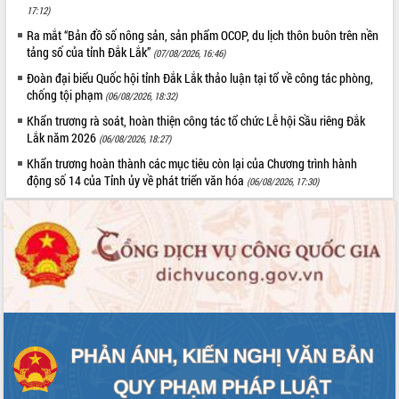
17:12)
hiện nhiệm vụ quản lý tài sản công
hàng tuần
Ra mắt “Bản đồ số nông sản, sản phẩm OCOP, du lịch thôn buôn trên nền
tảng số của tỉnh Đắk Lắk”
(07/08/2026, 16:46)
Tháo gỡ những vướng mắc, đẩy mạnh
công tác cải cách thủ tục hành chính
Đoàn đại biểu Quốc hội tỉnh Đắk Lắk thảo luận tại tổ về công tác phòng,
tại Trung tâm Phục vụ hành chính
chống tội phạm
(06/08/2026, 18:32)
công tỉnh
Khẩn trương rà soát, hoàn thiện công tác tổ chức Lễ hội Sầu riêng Đắk
Đắk Lắk: Tôn vinh 46 giải pháp tại Hội
Lắk năm 2026
(06/08/2026, 18:27)
thi Sáng tạo Kỹ thuật 2024 - 2025
Khẩn trương hoàn thành các mục tiêu còn lại của Chương trình hành
Đắk Lắk rà soát, điều chỉnh Đề án 190
động số 14 của Tỉnh ủy về phát triển văn hóa
(06/08/2026, 17:30)
về phát triển nuôi trồng thủy sản
Phó Chủ tịch UBND tỉnh Đắk Lắk
Trương Công Thái kiểm tra thực địa
Dự án cao tốc Khánh Hòa - Buôn Ma
Thuột
Định vị cà phê Việt Nam như một “di
sản sống” trong dòng chảy toàn cầu
Xây dựng nông thôn mới: Nâng cao đời
sống người dân từ những mô hình thiết
thực
Quyết liệt tháo gỡ vướng mắc, đẩy