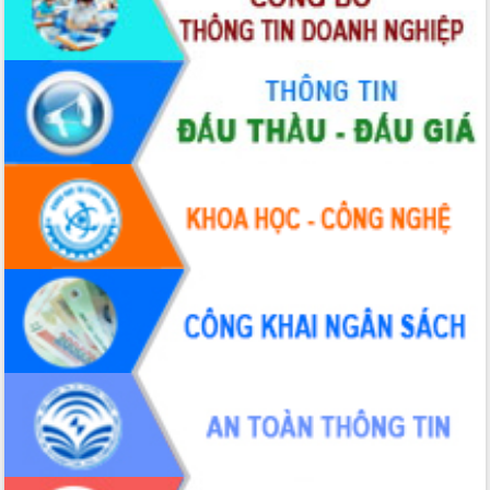
đấu có 77% xã đạt chuẩn nông thôn
mới
Chuyển đổi số 'mở đường' cho nông
nghiệp Đắk Lắk tăng trưởng bứt phá
Triển khai đồng bộ đo đạc, lập hồ sơ
địa chính, hoàn thiện cơ sở dữ liệu đất
đai
Ứng dụng sinh trắc học - Bước tiến
trong hành trình chuyển đổi số tại Đắk
Lắk
Đắk Lắk nâng cao hiệu quả công tác
Đảng từ Sổ tay đảng viên điện tử
Đắk Lắk đẩy mạnh nuôi biển công
nghệ, hướng tới phát triển thủy sản
bền vững
Tập huấn nâng cao năng lực triển khai
chuyển đổi số cho cán bộ, công chức
cấp xã
Đắk Lắk phát động hưởng ứng Ngày
Quyền của người tiêu dùng Việt Nam
2026