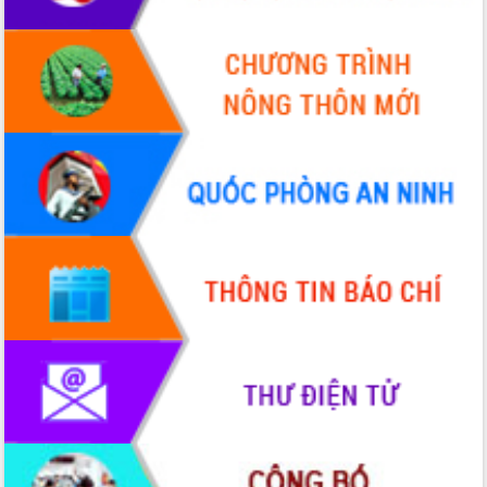
du khách thông qua Hệ thống cơ sở dữ
liệu và Bản đồ số
Tập huấn ứng dụng trí tuệ nhân tạo (AI)
trong thương mại điện tử năm 2026
Đoàn đại biểu Quốc hội tỉnh Đắk Lắk
trao đổi thông tin trước Kỳ họp thứ
nhất, Quốc hội khóa XVI
Quyết liệt cải cách hành chính, khơi
thông nguồn lực phát triển
Nâng cao hiệu lực, hiệu quả HĐND
tỉnh thông qua hiện đại hóa hành chính
Xã Ea Phê gắn cải cách hành chính với
chuyển đổi số
Phó Chủ tịch Thường trực UBND tỉnh
Hồ Thị Nguyên Thảo làm việc tại Trung
tâm Phục vụ hành chính công xã Ea
Phê
Xây dựng nền hành chính số đồng
hành cùng nông dân dân, doanh nghiệp
Giai đoạn 2026-2030, Đắk Lắk phấn