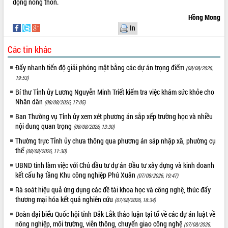
động nông thôn.
HĐND tỉnh thông qua điều chỉnh Quy
hoạch tỉnh thời kỳ 2021-2030
Hồng Mong
Hội thảo góp ý hồ sơ điều chỉnh quy
In
hoạch tỉnh Đắk Lắk thời kỳ 2021-2030,
tầm nhìn đến năm 2050
Các tin khác
Nâng cao hiệu quả hoạt động của các
Đẩy nhanh tiến độ giải phóng mặt bằng các dự án trọng điểm
(08/08/2026,
doanh nghiệp nhà nước
19:53)
Hội nghị triển khai kết nối mạng
Bí thư Tỉnh ủy Lương Nguyễn Minh Triết kiểm tra việc khám sức khỏe cho
truyền số liệu chuyên dùng phục vụ cơ
Nhân dân
quan Đảng, Nhà nước
(08/08/2026, 17:05)
Lễ phát động chuỗi hoạt động chung
Ban Thường vụ Tỉnh ủy xem xét phương án sắp xếp trường học và nhiều
tay làm sạch môi trường
nội dung quan trọng
(08/08/2026, 13:30)
Xã Ea Kar bước chuyển mình trong
Thường trực Tỉnh ủy chưa thông qua phương án sáp nhập xã, phường cụ
công tác cải cách hành chính mô hình
thể
(08/08/2026, 11:30)
mới
UBND tỉnh làm việc với Chủ đầu tư dự án Đầu tư xây dựng và kinh doanh
UBND tỉnh họp báo định kỳ tháng 4
kết cấu hạ tầng Khu công nghiệp Phú Xuân
(07/08/2026, 19:47)
năm 2026
Rà soát hiệu quả ứng dụng các đề tài khoa học và công nghệ, thúc đẩy
Hội thảo khoa học “Giải pháp thúc đẩy
thương mại hóa kết quả nghiên cứu
(07/08/2026, 18:34)
phát triển nền kinh tế xanh tại tỉnh
Đoàn đại biểu Quốc hội tỉnh Đắk Lắk thảo luận tại tổ về các dự án luật về
Đắk Lắk”
nông nghiệp, môi trường, viễn thông, chuyển giao công nghệ
(07/08/2026,
Tăng cường giám sát, đôn đốc thực