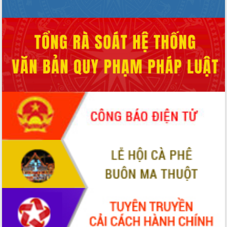
nhanh tiến độ các dự án trọng điểm
trong Khu kinh tế Nam Phú Yên
Hòn Yến phát triển du lịch gắn với bảo
tồn biển
Lấy ý kiến điều chỉnh Quy hoạch tỉnh
Đắk Lắk thời kỳ 2021-2030, tầm nhìn
đến năm 2050
Phát động chiến dịch 30 ngày đêm
giải phóng mặt bằng Tuyến đường bộ
ven biển
Đắk Lắk nỗ lực thúc đẩy tăng trưởng
kinh tế từ 10% trở lên trong Quý
II/2026
Đắk Lắk ký kết thỏa thuận hợp tác về
chuyển đổi số giai đoạn 2026 – 2030
với Tập đoàn Bưu chính Viễn thông
Việt Nam
Thứ trưởng Bộ Y tế làm việc với tỉnh
Đắk Lắk về phát triển nhân lực y tế
cho trạm y tế cấp xã
Du lịch Đắk Lắk nâng tầm trải nghiệm