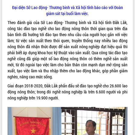
Rà soát, hoàn thiện hệ thống thiết chế
Đại diện Sở Lao động- Thương binh và Xã hội tỉnh báo cáo với Đoàn
văn hóa, thể thao đáp ứng yêu cầu
giám sát tại buổi làm việc.
phát triển mới
Theo đánh giá của Sở Lao động- Thương binh và Xã hội tỉnh Đắk Lắk,
Thường trực HĐND tỉnh Đắk Lắk gặp
công tác đào tạo nghề cho lao động nông thôn thời gian qua trên địa
THỐNG KÊ TRUY CẬP
mặt Đoàn chuyên gia y tế TP. Hồ Chí
bàn tỉnh đã hướng tới đào tạo theo nhu cầu của người học gắn với việc
Minh
Hôm nay:
17009
làm; từ việc sản xuất theo thói quen, truyền thống nay nhiều lao động
Lễ truy điệu và an táng hài cốt liệt sĩ
nông thôn đã nhận thức được để sản xuất nông nghiệp đạt hiệu quả thì
Tất cả:
66130123
tại Nghĩa trang Liệt sĩ xã Sơn Hòa
phải biết áp dụng khoa học kỹ thuật vào sản xuất. Qua công tác đào tạo
nghề cũng đã giúp một số lao động nông thôn có thêm nghề sản xuất
Bàn giải pháp tháo gỡ khó khăn trong
mới, từ đó ngoài tạo việc làm cho bản thân còn mạnh dạn mở rộng sản
xuất khẩu sầu riêng và triển khai quy
xuất, tạo việc làm và thu nhập thêm cho lao động khác, góp phần giảm
định EUDR
nghèo, nâng cao mức sống.
Thứ trưởng Bộ Nông nghiệp và Môi
trường Nguyễn Hoàng Hiệp khảo sát
Giai đoạn 2018-2020, Đắk Lắk phấn đấu sẽ đào tạo nghề cho 26.600 lao
vùng trồng và doanh nghiệp đóng gói
động nông thôn; trong đó nghề nông nghiệp là trên 6.600 người và phi
sầu riêng tại Đắk Lắk
nông nghiệp trên 19.900 người.
Trình diễn nghệ thuật chế biến các
món ăn từ sầu riêng
Đắk Lắk công bố Quy hoạch và xúc
tiến đầu tư tỉnh
Ngành cá ngừ Đắk Lắk chủ động thích