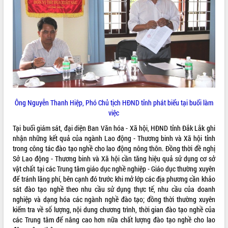
ứng để giữ vững thị trường xuất khẩu
Diễn đàn Kinh tế tư nhân Việt Nam đột
phá cơ chế - Hợp tác công tư
Đề án 06 tạo bước ngoặt đột phá trong
cải cách hành chính tỉnh Đắk Lắk
Kết nối tour, đẩy mạnh chuyển đổi số
để phát triển du lịch Đắk Lắk
Khởi động Dự án Đầu tư xây dựng hạ
tầng kỹ thuật Cụm công nghiệp Tân
Ông Nguyễn Thanh Hiệp, Phó Chủ tịch HĐND tỉnh phát biểu tại buổi làm
Tiến
việc
Gặp mặt các cơ quan báo chí nhân Kỷ
Tại buổi giám sát, đại diện Ban Văn hóa - Xã hội, HĐND tỉnh Đắk Lắk ghi
niệm 101 năm Ngày Báo chí Cách
nhận những kết quả của ngành Lao động - Thương binh và Xã hội tỉnh
mạng Việt Nam
trong công tác đào tạo nghề cho lao động nông thôn. Đồng thời đề nghị
Đắk Lắk sơ kết 4 năm triển khai thực
Sở Lao động - Thương binh và Xã hội cần tăng hiệu quả sử dụng cơ sở
hiện Đề án 06 của Chính phủ
vật chất tại các Trung tâm giáo dục nghề nghiệp - Giáo dục thường xuyên
Họp báo thông tin về Hội nghị Công bố
để tránh lãng phí, bên cạnh đó trước khi mở lớp các địa phương cần khảo
Quy hoạch và Xúc tiến đầu tư tỉnh Đắk
sát đào tạo nghề theo nhu cầu sử dụng thực tế, nhu cầu của doanh
Lắk
nghiệp và dạng hóa các ngành nghề đào tạo; đồng thời thường xuyên
Khơi thông điểm nghẽn, đẩy nhanh
kiểm tra về số lượng, nội dung chương trình, thời gian đào tạo nghề của
giải ngân vốn khắc phục thiên tai
các Trung tâm để nâng cao hơn nữa chất lượng đào tạo nghề cho lao