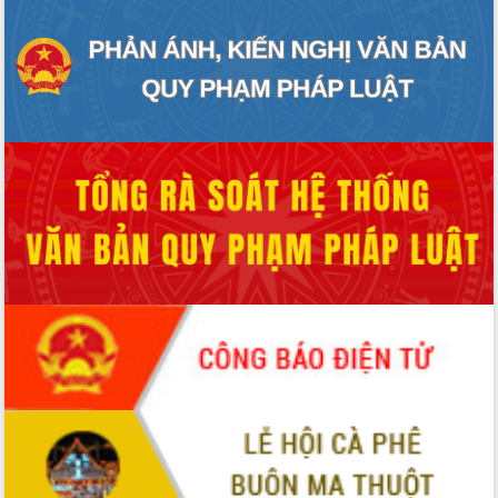
Hội thảo góp ý hồ sơ điều chỉnh quy
hoạch tỉnh Đắk Lắk thời kỳ 2021-2030,
tầm nhìn đến năm 2050
Nâng cao hiệu quả hoạt động của các
doanh nghiệp nhà nước
Hội nghị triển khai kết nối mạng
truyền số liệu chuyên dùng phục vụ cơ
quan Đảng, Nhà nước
Lễ phát động chuỗi hoạt động chung
tay làm sạch môi trường
Xã Ea Kar bước chuyển mình trong
công tác cải cách hành chính mô hình
mới
UBND tỉnh họp báo định kỳ tháng 4
năm 2026
Hội thảo khoa học “Giải pháp thúc đẩy
phát triển nền kinh tế xanh tại tỉnh
Đắk Lắk”
Tăng cường giám sát, đôn đốc thực
hiện nhiệm vụ quản lý tài sản công
hàng tuần