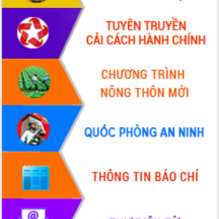
Tháo gỡ những vướng mắc, đẩy mạnh
công tác cải cách thủ tục hành chính
tại Trung tâm Phục vụ hành chính
công tỉnh
Đắk Lắk: Tôn vinh 46 giải pháp tại Hội
thi Sáng tạo Kỹ thuật 2024 - 2025
Đắk Lắk rà soát, điều chỉnh Đề án 190
về phát triển nuôi trồng thủy sản
Phó Chủ tịch UBND tỉnh Đắk Lắk
Trương Công Thái kiểm tra thực địa
Dự án cao tốc Khánh Hòa - Buôn Ma
Thuột
Định vị cà phê Việt Nam như một “di
sản sống” trong dòng chảy toàn cầu
Xây dựng nông thôn mới: Nâng cao đời
sống người dân từ những mô hình thiết
thực
Quyết liệt tháo gỡ vướng mắc, đẩy
nhanh tiến độ các dự án trọng điểm
trong Khu kinh tế Nam Phú Yên