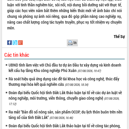
luận với tinh thần nghiêm túc, sôi nổi, nội dung bồi dưỡng sát với thực tế,
phát triển mới
giúp các học viên nắm bắt thêm những kiến thức mới về ảnh báo chí nói
Thường trực HĐND tỉnh Đắk Lắk gặp
chung và phóng sự ảnh nói riêng, qua đó góp phần nâng cao nghiệp vụ,
mặt Đoàn chuyên gia y tế TP. Hồ Chí
nâng cao chất lượng công tác tuyên truyền, phục vụ tốt nhiệm vụ chuyên
Minh
THỐNG KÊ TRUY CẬP
môn.
Lễ truy điệu và an táng hài cốt liệt sĩ
Thế Sự
tại Nghĩa trang Liệt sĩ xã Sơn Hòa
Hôm nay:
15835
In
Bàn giải pháp tháo gỡ khó khăn trong
Tất cả:
66061158
xuất khẩu sầu riêng và triển khai quy
Các tin khác
định EUDR
Thứ trưởng Bộ Nông nghiệp và Môi
UBND tỉnh làm việc với Chủ đầu tư dự án Đầu tư xây dựng và kinh doanh
trường Nguyễn Hoàng Hiệp khảo sát
kết cấu hạ tầng Khu công nghiệp Phú Xuân
(07/08/2026, 19:47)
vùng trồng và doanh nghiệp đóng gói
Rà soát hiệu quả ứng dụng các đề tài khoa học và công nghệ, thúc đẩy
sầu riêng tại Đắk Lắk
thương mại hóa kết quả nghiên cứu
(07/08/2026, 18:34)
Trình diễn nghệ thuật chế biến các
Đoàn đại biểu Quốc hội tỉnh Đắk Lắk thảo luận tại tổ về các dự án luật về
món ăn từ sầu riêng
nông nghiệp, môi trường, viễn thông, chuyển giao công nghệ
(07/08/2026,
Đắk Lắk công bố Quy hoạch và xúc
17:12)
tiến đầu tư tỉnh
Ra mắt “Bản đồ số nông sản, sản phẩm OCOP, du lịch thôn buôn trên nền
Ngành cá ngừ Đắk Lắk chủ động thích
tảng số của tỉnh Đắk Lắk”
(07/08/2026, 16:46)
ứng để giữ vững thị trường xuất khẩu
Đoàn đại biểu Quốc hội tỉnh Đắk Lắk thảo luận tại tổ về công tác phòng,
Diễn đàn Kinh tế tư nhân Việt Nam đột