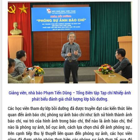
ĐIỂM TIN VĂN BẢN
QUY HOẠCH - KẾ HOẠCH
Giảng viên, nhà báo Phạm Tiến Dũng – Tổng Biên tập Tạp chí Nhiếp ảnh
phát biểu đánh giá chất lượng lớp bồi dưỡng.
Các học viên tham dự lớp bồi dưỡng đã được truyền đạt các kiến thức liên
quan đến ảnh báo chí, phóng sự ảnh báo chí như: lịch sử hình thành ảnh
báo chí, vai trò của hình ảnh trong báo chí, thế nào là ảnh báo chí, thế
nào là phóng sự ảnh, bố cục ảnh, cách lựa chọn chủ đề ảnh phóng sự…
Bên cạnh tiếp thu lý thuyết liên quan đến phóng sự ảnh, các học viên
cũng đã được phân nhóm thực hiện các phóng sự ảnh thực tế, qua đó