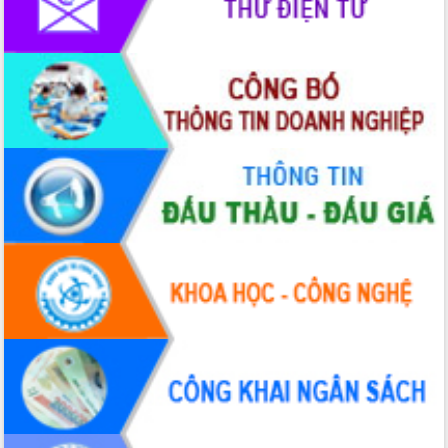
Hòn Yến phát triển du lịch gắn với bảo
tồn biển
Lấy ý kiến điều chỉnh Quy hoạch tỉnh
Đắk Lắk thời kỳ 2021-2030, tầm nhìn
đến năm 2050
Phát động chiến dịch 30 ngày đêm
giải phóng mặt bằng Tuyến đường bộ
ven biển
Đắk Lắk nỗ lực thúc đẩy tăng trưởng
kinh tế từ 10% trở lên trong Quý
II/2026
Đắk Lắk ký kết thỏa thuận hợp tác về
chuyển đổi số giai đoạn 2026 – 2030
với Tập đoàn Bưu chính Viễn thông
Việt Nam
Thứ trưởng Bộ Y tế làm việc với tỉnh
Đắk Lắk về phát triển nhân lực y tế
cho trạm y tế cấp xã
Du lịch Đắk Lắk nâng tầm trải nghiệm
du khách thông qua Hệ thống cơ sở dữ
liệu và Bản đồ số