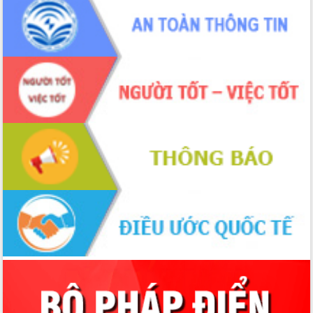
Tập huấn ứng dụng trí tuệ nhân tạo (AI)
trong thương mại điện tử năm 2026
Đoàn đại biểu Quốc hội tỉnh Đắk Lắk
trao đổi thông tin trước Kỳ họp thứ
nhất, Quốc hội khóa XVI
Quyết liệt cải cách hành chính, khơi
thông nguồn lực phát triển
Nâng cao hiệu lực, hiệu quả HĐND
tỉnh thông qua hiện đại hóa hành chính
Xã Ea Phê gắn cải cách hành chính với
chuyển đổi số
Phó Chủ tịch Thường trực UBND tỉnh
Hồ Thị Nguyên Thảo làm việc tại Trung
tâm Phục vụ hành chính công xã Ea
Phê
Xây dựng nền hành chính số đồng
hành cùng nông dân dân, doanh nghiệp
Giai đoạn 2026-2030, Đắk Lắk phấn
đấu có 77% xã đạt chuẩn nông thôn
mới