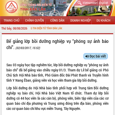
|
Vietnamese
English
TRANG CHỦ
CHÍNH QUYỀN
CÔNG DÂN
DOANH NGHIỆP
DU KHÁCH
Thứ bảy, 08/08/2026
ỚI CỔNG THÔNG TIN ĐIỆN TỬ TỈNH ĐẮK LẮK
GIỚI THIỆU
Bế giảng lớp bồi dưỡng nghiệp vụ “phóng sự ảnh báo
chí”.
(02/03/2017, 15:52)
LÃNH ĐẠO UBND TỈNH
Đọc bài viết
TIN TỨC SỰ KIỆN
Sau 03 ngày học tập nghiêm túc, lớp bồi dưỡng nghiệp vụ “phóng sự ảnh
SỞ, BAN, NGÀNH
báo chí” đã bế giảng vào chiều ngày 01/3. Tham dự Lễ bế giảng có Phó
Chủ tịch Hội Nhà báo tỉnh, Phó Giám đốc Đài Phát thanh và Truyền hình
UBND CÁC XÃ, PHƯỜNG
tỉnh Y Nang Êban, giảng viên và học viên tham gia lớp bồi dưỡng.
Lớp bồi dưỡng do Hội Nhà báo tỉnh phối hợp với Trung tâm Bồi dưỡng
THÔNG TIN CHỈ ĐẠO ĐIỀU HÀNH
nghiệp vụ báo chí, Hội Nhà báo Việt Nam tổ chức. Tham dự lớp bồi
dưỡng có 44 học viên là các cán bộ, phóng viên, biên tập viên của các cơ
HỆ THỐNG VĂN BẢN
quan báo chí địa phương và Trung ương đóng trên địa bàn, phóng viên
các cơ quan báo chí khu vực miền Trung, Tây Nguyên.
VĂN BẢN HĐND TỈNH