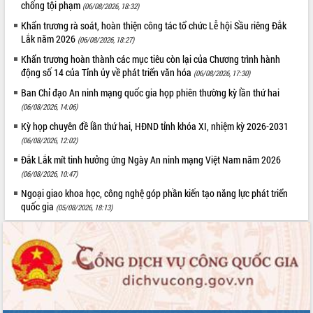
chống tội phạm
phá cơ chế - Hợp tác công tư
(06/08/2026, 18:32)
Đề án 06 tạo bước ngoặt đột phá trong
Khẩn trương rà soát, hoàn thiện công tác tổ chức Lễ hội Sầu riêng Đắk
cải cách hành chính tỉnh Đắk Lắk
Lắk năm 2026
(06/08/2026, 18:27)
Kết nối tour, đẩy mạnh chuyển đổi số
Khẩn trương hoàn thành các mục tiêu còn lại của Chương trình hành
để phát triển du lịch Đắk Lắk
động số 14 của Tỉnh ủy về phát triển văn hóa
(06/08/2026, 17:30)
Khởi động Dự án Đầu tư xây dựng hạ
Ban Chỉ đạo An ninh mạng quốc gia họp phiên thường kỳ lần thứ hai
tầng kỹ thuật Cụm công nghiệp Tân
(06/08/2026, 14:06)
Tiến
Kỳ họp chuyên đề lần thứ hai, HĐND tỉnh khóa XI, nhiệm kỳ 2026-2031
Gặp mặt các cơ quan báo chí nhân Kỷ
(06/08/2026, 12:02)
niệm 101 năm Ngày Báo chí Cách
Đắk Lắk mít tinh hưởng ứng Ngày An ninh mạng Việt Nam năm 2026
mạng Việt Nam
(06/08/2026, 10:47)
Đắk Lắk sơ kết 4 năm triển khai thực
hiện Đề án 06 của Chính phủ
Ngoại giao khoa học, công nghệ góp phần kiến tạo năng lực phát triển
quốc gia
(05/08/2026, 18:13)
Họp báo thông tin về Hội nghị Công bố
Quy hoạch và Xúc tiến đầu tư tỉnh Đắk
Lắk
Khơi thông điểm nghẽn, đẩy nhanh
giải ngân vốn khắc phục thiên tai
HĐND tỉnh thông qua điều chỉnh Quy
hoạch tỉnh thời kỳ 2021-2030