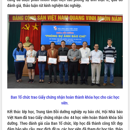
đánh giá, thảo luận rút kinh nghiệm tác nghiệp.
VIDEO
Loading the player...
Khám bệnh, cấp phát thuốc miễn phí
và tặng quà người dân xã Cư Pui
Hội nghị UBND tỉnh Đắk Lắk thường kỳ
tháng 7/2026
Lễ truy tặng danh hiệu “Bà Mẹ Việt
Nam Anh hùng” và trao Huân chương
Lao động
ALBUM ẢNH
UBND tỉnh Đắk Lắk triển khai nhiệm
vụ 6 tháng cuối năm 2026
Kỳ họp thứ Hai, Hội đồng nhân dân
tỉnh khóa XI quyết nghị nhiều nội dung
Ban Tổ chức trao Giấy chứng nhận hoàn thành khóa học cho các học
quan trọng
viên.
Bí thư Tỉnh ủy Lương Nguyễn Minh
Triết thăm, tặng quà người có công với
Kết thúc lớp học, Trung tâm Bồi dưỡng nghiệp vụ báo chí, Hội Nhà báo
cách mạng
Việt Nam đã trao Giấy chứng nhận cho 44 học viên hoàn thành khóa bồi
dưỡng. Theo đánh giá của Ban Tổ chức, lớp học đã thành công tốt đẹp
Rà soát, hoàn thiện hệ thống thiết chế
đảm bảo yêu cầu, mục đích đề ra, các học viên đã tham dự học tập, thảo
văn hóa, thể thao đáp ứng yêu cầu
LIÊN KẾT WEB